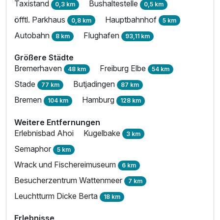
Taxistand
Bushaltestelle
0,3 km
0,5 km
öfftl. Parkhaus
Hauptbahnhof
0,8 km
5 km
Autobahn
Flughafen
8 km
93,11 km
Größere Städte
Bremerhaven
Freiburg Elbe
48 km
54 km
Stade
Butjadingen
77 km
87 km
Bremen
Hamburg
104 km
128 km
Weitere Entfernungen
Erlebnisbad Ahoi
Kugelbake
3 km
Semaphor
5 km
Wrack und Fischereimuseum
6 km
Besucherzentrum Wattenmeer
7 km
Leuchtturm Dicke Berta
18 km
Erlebnisse