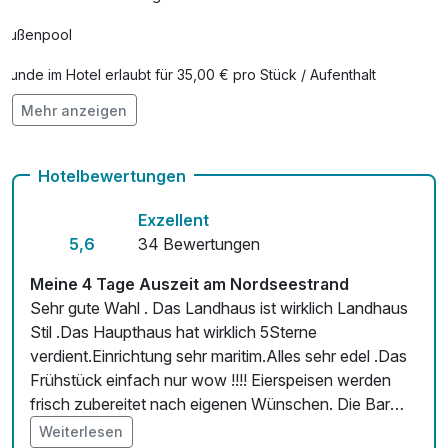
Außenpool
Hunde im Hotel erlaubt für 35,00 € pro Stück / Aufenthalt
Mehr anzeigen
Kostenloses W-LAN
Mit Hotelbar
Hotelbewertungen
Exzellent
5,6
34 Bewertungen
Meine 4 Tage Auszeit am Nordseestrand
Sehr gute Wahl . Das Landhaus ist wirklich Landhaus
Stil .Das Haupthaus hat wirklich 5Sterne
verdient.Einrichtung sehr maritim.Alles sehr edel .Das
Frühstück einfach nur wow !!!! Eierspeisen werden
frisch zubereitet nach eigenen Wünschen. Die Bar
auch sehr schön. Vielen Dank für den schönen
Weiterlesen