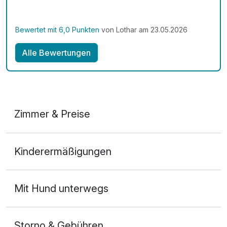
Aufenthalt. Wir werden wiederkommen. Liebe Grüße
aus dem Braunschweiger Land.
Bewertet mit 6,0 Punkten
von Lothar am 23.05.2026
Alle Bewertungen
Zimmer & Preise
Appartement Nebenhaus A
Kinderermäßigungen
2 Erwachsene und 2 Kinder
Mit Hund unterwegs
Storno & Gebühren