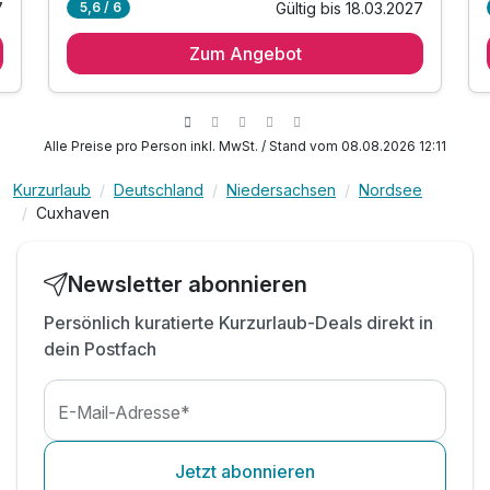
7
Gültig bis 18.03.2027
5,6 / 6
2 Übernachtungen
Zum Angebot
2 x Frühstücksbüffet im Hotel Strandperle
inkl. Aktivzeit im hauseigenen Schwimmbad
inkl. Entspannung in der hauseigenen Sauna
inkl. Musikabend am Klavier am Freitag
Alle Preise pro Person inkl. MwSt. / Stand vom 08.08.2026 12:11
inkl. Wellness-Set
Kurzurlaub
Deutschland
Niedersachsen
Nordsee
Cuxhaven
Newsletter abonnieren
Persönlich kuratierte Kurzurlaub-Deals direkt in
dein Postfach
E-Mail-Adresse*
Jetzt abonnieren