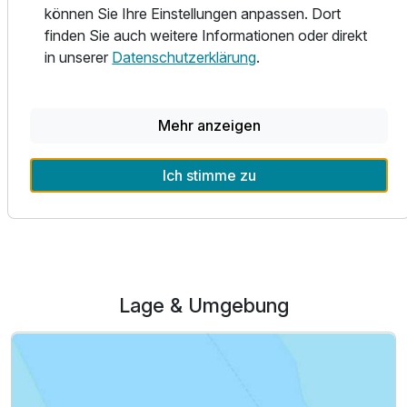
können Sie Ihre Einstellungen anpassen. Dort
Wir möchten, dass sich unsere Gäste das ganze Jahr
finden Sie auch weitere Informationen oder direkt
wohlfühlen und mit unserer herzlichen Gastfreundschaft
in unserer
Datenschutzerklärung
.
einen entspannten Aufenthalt genießen können. Ihr
schönstes Kompliment für uns ist, wenn Sie gerne
wiederkommen.
Mehr anzeigen
Ich stimme zu
Alle Infos zum Landhaus Stutzi
Lage & Umgebung