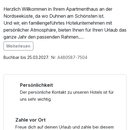
Herzlich Willkommen in Ihrem Apartmenthaus an der
Nordseeküste, da wo Duhnen am Schönsten ist.
Und wir, ein familiengeführtes Hotelunternehmen mit
persönlicher Atmosphäre, bieten Ihnen für Ihren Urlaub das
ganze Jahr den passenden Rahmen.
Freuen Sie sich auf Barfußlaufen im feinen Sand oder
Weiterlesen
Relaxen im Strandkorb. Was halten Sie vom Wandern im
Im Angebot enthalten
Watt, von einem Ausflug zur Insel Neuwerk oder einer
Saunabenutzung, Saunatuch, Leihbademantel, W-LAN
Buchbar bis 25.03.2027.
Nr: A480587-7504
Radtour auf einem der vielen Radwege ins Umland?
Nutzung / Internetnutzung, Nutzung Öffentliches
Und wie wärs mit einem Bummel auf der gepflegten
Internetterminal
Kurpromenade?
Persönlichkeit
Im Herbst und Winter können Sie sich den frischen Wind
um die Nase wehen lassen und einen Spaziergang am ca.
Der persönliche Kontakt zu unseren Hotels ist für
5 km langen Strand machen. Hier oben an der Küste
uns sehr wichtig.
werden Sie schnell den hektischen Alltag vergessen und
Zeit für sich haben – ganz gleich zu welcher Jahreszeit.
Zahle vor Ort
Im Angebot enthalten
Freue dich auf deinen Urlaub und zahle bei diesem