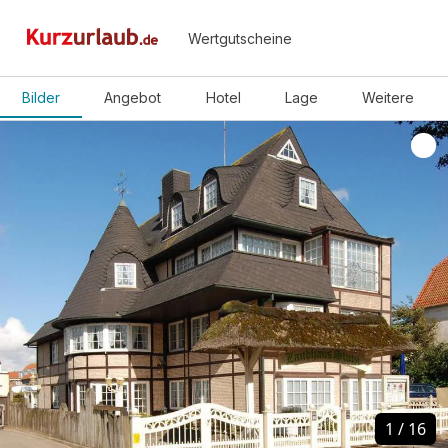
Wertgutscheine
Bilder
Angebot
Hotel
Lage
Weitere
1
1
/
/
16
16