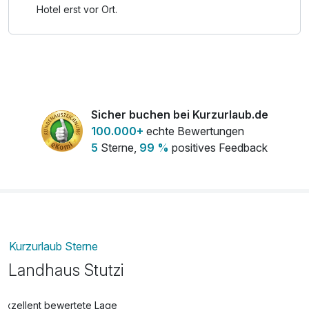
Saunabenutzung, Nutzung des Schwimmbadbereichs,
Hotel erst vor Ort.
"Wellness-Set" - bestehend aus Saunatuch,
Leihbademantel und Schlappen, W-LAN
Nutzung/Internetnutzung
Sicher buchen bei Kurzurlaub.de
100.000+
echte Bewertungen
5
Sterne,
99 %
positives Feedback
Kurzurlaub Sterne
Landhaus Stutzi
Exzellent bewertete Lage