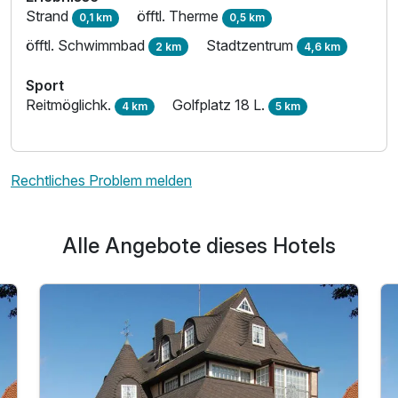
Strand
öfftl. Therme
0,1 km
0,5 km
öfftl. Schwimmbad
Stadtzentrum
2 km
4,6 km
Sport
Reitmöglichk.
Golfplatz 18 L.
4 km
5 km
Rechtliches Problem melden
Alle Angebote dieses Hotels