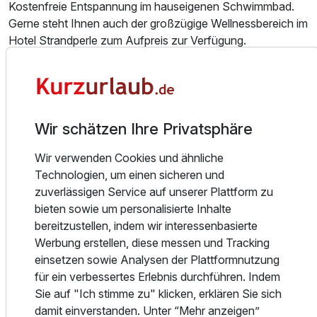
Kostenfreie Entspannung im hauseigenen Schwimmbad.
Gerne steht Ihnen auch der großzügige Wellnessbereich im
Hotel Strandperle zum Aufpreis zur Verfügung.
Lassen Sie den Alltag einfach hinter sich und genießen Sie
Ihren Urlaub – unser Landhaus Stutzi ist ideal dafür, ob zu
zweit oder mit der ganzen Familie! Übrigens: Ihr Fahrzeug
können Sie – gegen Gebühr von 13,-EUR/Nacht – in der
Wir schätzen Ihre Privatsphäre
Tiefgarage unseres Hotels Strandperle sicher abstellen.
Ausstattung
Wir verwenden Cookies und ähnliche
Technologien, um einen sicheren und
Willkommen bei uns, direkt „am Deich“, da wo Duhnen am
Für 5 Tage
343,42 €
p.P. ab
zuverlässigen Service auf unserer Plattform zu
schönsten ist. Und wir, ein familiengeführtes
bieten sowie um personalisierte Inhalte
Hotelunternehmen mit persönlicher Atmosphäre, bieten
bereitzustellen, indem wir interessenbasierte
Ihnen für Ihren Urlaub das ganze Jahr den passenden
Werbung erstellen, diese messen und Tracking
Rahmen. Sie können wählen zwischen unserem Hotel
einsetzen sowie Analysen der Plattformnutzung
Strandperle (Zimmer und Suiten), unserem Seeschlößchen
für ein verbessertes Erlebnis durchführen. Indem
(Apartments direkt an der Promenade) oder unserem
Sie auf "Ich stimme zu" klicken, erklären Sie sich
Landhaus Stutzi (rustikale Apartments).
damit einverstanden. Unter “Mehr anzeigen”