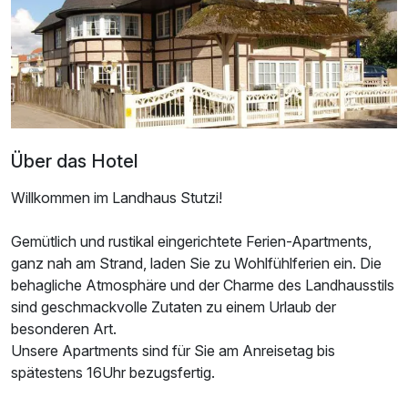
Ausstattung
Zusatznächte
Für 5 Tage
264,22 €
p.P. ab
Über das Hotel
Willkommen im Landhaus Stutzi!
Gemütlich und rustikal eingerichtete Ferien-Apartments,
Appartement Nebenhaus C
ganz nah am Strand, laden Sie zu Wohlfühlferien ein. Die
2 Erwachsene und 3 Kinder
behagliche Atmosphäre und der Charme des Landhausstils
sind geschmackvolle Zutaten zu einem Urlaub der
besonderen Art.
Unsere Apartments sind für Sie am Anreisetag bis
spätestens 16Uhr bezugsfertig.