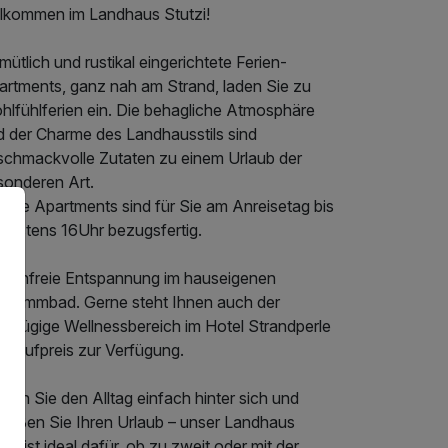
llkommen im Landhaus Stutzi!
ütlich und rustikal eingerichtete Ferien-
artments, ganz nah am Strand, laden Sie zu
hlfühlferien ein. Die behagliche Atmosphäre
d der Charme des Landhausstils sind
schmackvolle Zutaten zu einem Urlaub der
sonderen Art.
sere Apartments sind für Sie am Anreisetag bis
ätestens 16Uhr bezugsfertig.
stenfreie Entspannung im hauseigenen
hwimmbad. Gerne steht Ihnen auch der
oßzügige Wellnessbereich im Hotel Strandperle
m Aufpreis zur Verfügung.
sen Sie den Alltag einfach hinter sich und
nießen Sie Ihren Urlaub – unser Landhaus
tzi ist ideal dafür, ob zu zweit oder mit der