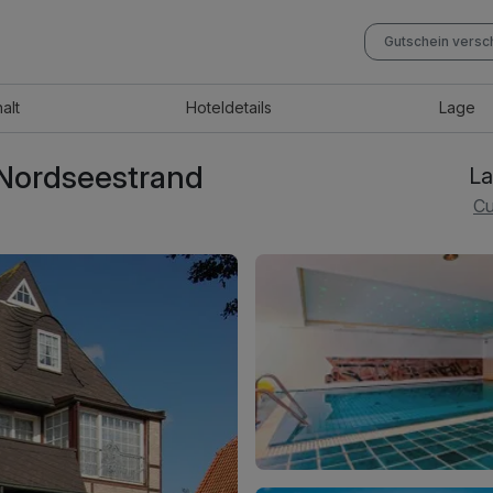
Gutschein vers
halt
Hotel
details
Lage
 Nordseestrand
La
Cu