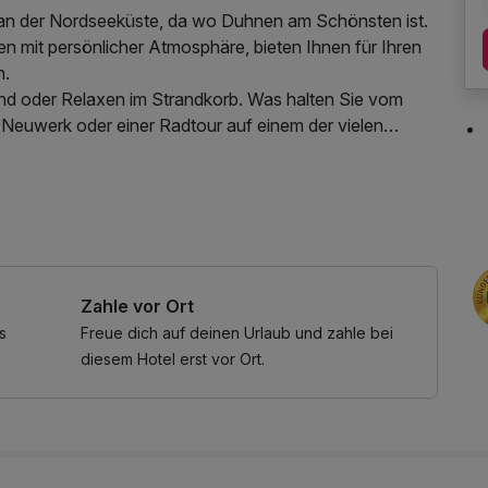
 an der Nordseeküste, da wo Duhnen am Schönsten ist.
en mit persönlicher Atmosphäre, bieten Ihnen für Ihren
n.
and oder Relaxen im Strandkorb. Was halten Sie vom
 Neuwerk oder einer Radtour auf einem der vielen
legten Kurpromenade?
schen Wind um die Nase wehen lassen und einen
, W-LAN Nutzung / Internetnutzung, Nutzung
. Hier oben an der Küste werden Sie schnell den
haben – ganz gleich zu welcher Jahreszeit.
Zahle vor Ort
eichs, "Wellness-Set" - bestehend aus Saunatuch,
s
Freue dich auf deinen Urlaub und zahle bei
ng/Internetnutzung
diesem Hotel erst vor Ort.