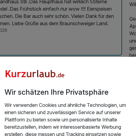
Landhaus Stil .Das Haupthaus hat wirklich 5Sterne
Wi
 edel .Das Frühstück einfach nur wow !!!! Eierspeisen
chen. Die Bar auch sehr schön. Vielen Dank für den
Gem
mmen. Liebe Grüße aus dem Braunschweiger Land.
Ap
2026
Wo
un
ge
be
Un
sp
Ko
Wir schätzen Ihre Privatsphäre
Sc
gr
Wir verwenden Cookies und ähnliche Technologien, um
zu
einen sicheren und zuverlässigen Service auf unserer
Plattform zu bieten sowie um personalisierte Inhalte
Las
bereitzustellen, indem wir interessenbasierte Werbung
ge
erstellen, diese messen und Tracking einsetzen sowie
Stu