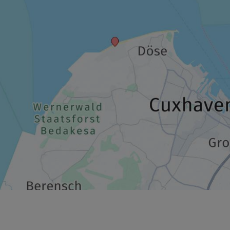
1.632,00 €
p.P. ab