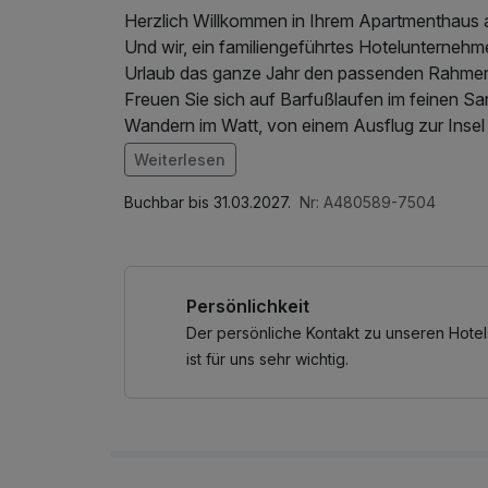
Herzlich Willkommen in Ihrem Apartmenthaus
Und wir, ein familiengeführtes Hotelunternehm
Urlaub das ganze Jahr den passenden Rahme
Freuen Sie sich auf Barfußlaufen im feinen S
Wandern im Watt, von einem Ausflug zur Insel
Radwege ins Umland?
Weiterlesen
Und wie wärs mit einem Bummel auf der gepf
Im Angebot enthalten
Im Herbst und Winter können Sie sich den fri
Saunabenutzung, Saunatuch, Leihbademantel
Buchbar bis 31.03.2027.
Nr: A480589-7504
Spaziergang am ca. 5 km langen Strand machen
Öffentliches Internetterminal
hektischen Alltag vergessen und Zeit für sich 
Persönlichkeit
Im Angebot enthalten
Saunabenutzung, Nutzung des Schwimmbadber
Der persönliche Kontakt zu unseren Hotel
Leihbademantel und Schlappen, W-LAN Nutzu
ist für uns sehr wichtig.