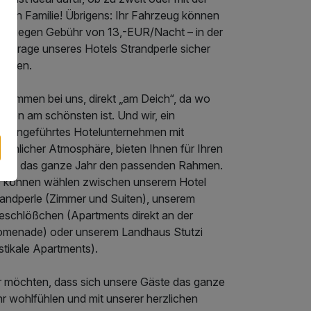
nzen Familie! Übrigens: Ihr Fahrzeug können
e – gegen Gebühr von 13,-EUR/Nacht – in der
efgarage unseres Hotels Strandperle sicher
tellen.
llkommen bei uns, direkt „am Deich“, da wo
hnen am schönsten ist. Und wir, ein
miliengeführtes Hotelunternehmen mit
sönlicher Atmosphäre, bieten Ihnen für Ihren
laub das ganze Jahr den passenden Rahmen.
e können wählen zwischen unserem Hotel
randperle (Zimmer und Suiten), unserem
eschlößchen (Apartments direkt an der
omenade) oder unserem Landhaus Stutzi
stikale Apartments).
r möchten, dass sich unsere Gäste das ganze
r wohlfühlen und mit unserer herzlichen