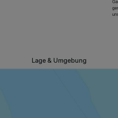
Ga
ge
un
1.632,00 €
p.P. ab
Lage & Umgebung