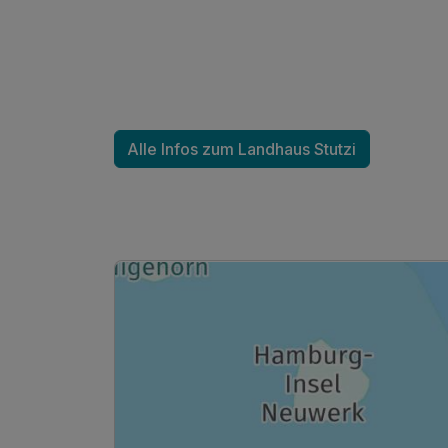
2 Erwachsene
Ausstattung
Zusatznächte
Alle Infos zum Landhaus Stutzi
Für 7 Tage
Appartement Nebenhaus C
2 Erwachsene und 3 Kinder