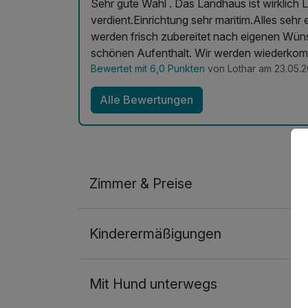
Sehr gute Wahl . Das Landhaus ist wirklich 
verdient.Einrichtung sehr maritim.Alles sehr
werden frisch zubereitet nach eigenen Wüns
schönen Aufenthalt. Wir werden wiederko
Bewertet mit 6,0 Punkten
von Lothar am 23.05.
Alle Bewertungen
Zimmer & Preise
Appartement Nebenhaus A
Kinderermäßigungen
2 Erwachsene und 2 Kinder
Mit Hund unterwegs