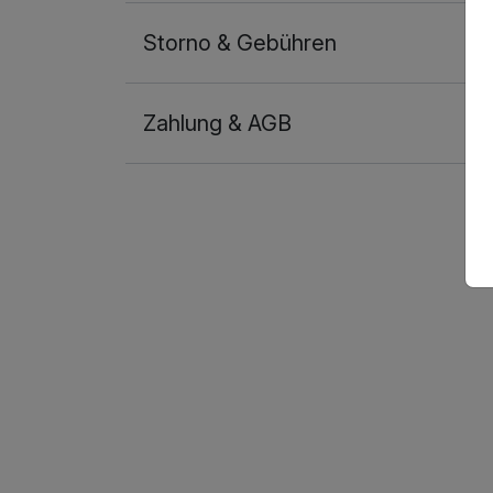
Storno & Gebühren
Zahlung & AGB
Ausstattung
Für 7 Tage
Appartement Nebenhaus B