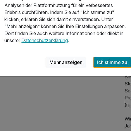
Analysen der Plattformnutzung für ein verbessertes
ga
Erlebnis durchführen. Indem Sie auf "Ich stimme zu"
Si
klicken, erklären Sie sich damit einverstanden. Unter
Ti
“Mehr anzeigen” können Sie Ihre Einstellungen anpassen.
abs
Dort finden Sie auch weitere Informationen oder direkt in
unserer
Datenschutzerklärung
.
Wi
Du
fa
Mehr anzeigen
Ich stimme zu
per
Ur
Si
St
1.632,00 €
Se
p.P. ab
Pr
(ru
Wi
Jah