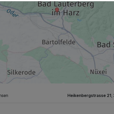
chsen
Heikenbergstrasse 21
,