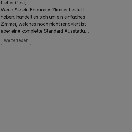
Lieber Gast,
Wenn Sie ein Economy-Zimmer bestellt
haben, handelt es sich um ein einfaches
Zimmer, welches noch nicht renoviert ist
aber eine komplette Standard Ausstattung
hat.
Weiterlesen
Gerne erhalten Sie gegen einen kleinen
Aufpreis ein Upgrade auf ein Standard-
Zimmer oder Komfort-Zimmer.