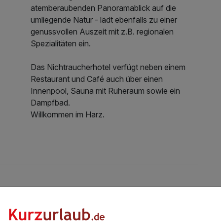
atemberaubenden Panoramablick auf die
umliegende Natur - lädt ebenfalls zu einer
genussvollen Auszeit mit z.B. regionalen
Spezialitäten ein.
Das Nichtraucherhotel verfügt neben einem
Restaurant und Café auch über einen
Innenpool, Sauna mit Ruheraum sowie ein
Dampfbad.
Willkommen im Harz.