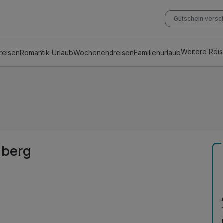
Gutschein vers
Weitere Rei
reisen
Romantik Urlaub
Wochenendreisen
Familienurlaub
nberg