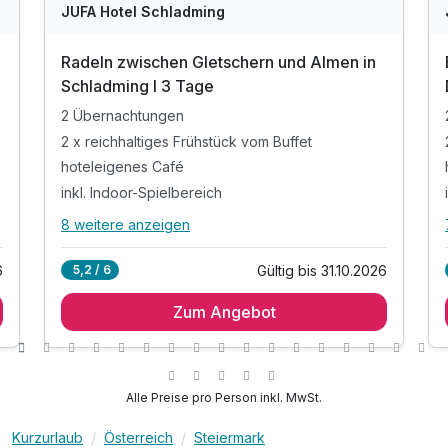
JUFA Hotel Schladming
Radeln zwischen Gletschern und Almen in
Schladming I 3 Tage
2 Übernachtungen
2 x reichhaltiges Frühstück vom Buffet
hoteleigenes Café
inkl. Indoor-Spielbereich
8 weitere anzeigen
Alle Inklusivleistungen
12 enthalten
6
Gültig bis 31.10.2026
5,2 / 6
2 Übernachtungen
Zum Angebot
2 x reichhaltiges Frühstück vom Buffet
hoteleigenes Café
inkl. Indoor-Spielbereich
inkl. hauseigener Wellnessbereich
Alle Preise pro Person inkl. MwSt.
inkl. WLAN
Kurzurlaub
Österreich
Steiermark
200 Meter entfernt von der Talstation Planai