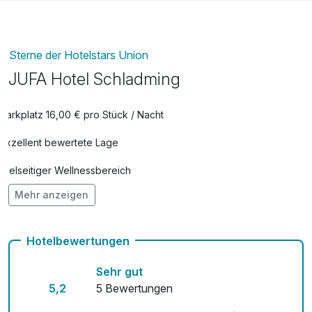
Sterne der Hotelstars Union
JUFA Hotel Schladming
Parkplatz 16,00 € pro Stück / Nacht
Exzellent bewertete Lage
Vielseitiger Wellnessbereich
Mehr anzeigen
Hunde im Hotel erlaubt für 15,00 € pro Stück / Tag
Auch vegetarische Speisen
Hotelbewertungen
Kostenloses W-LAN
Sehr gut
Mit Hotelbar
5,2
5 Bewertungen