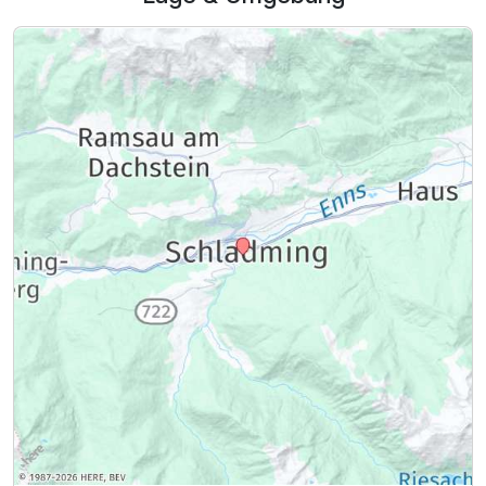
Ausstattung
Für 4 Tage
195,00 €
p.P. ab
Familienzimmer B
2 Erwachsene und 2 Kinder