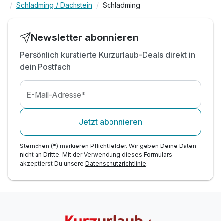
Schladming / Dachstein
Schladming
inkl. Schladming-Dachstein Sommercard*
inkl. Planai-Seilbahnen*
-15% Rabatt Radverleih bei Intersport Bachler*
Newsletter abonnieren
1x Berg- und Talfahrt Dachstein-Gletscherbahn*
Persönlich kuratierte Kurzurlaub-Deals direkt in
Tipp: Bikepark Schladming
dein Postfach
E-Mail-Adresse*
Jetzt abonnieren
Sternchen (*) markieren Pflichtfelder. Wir geben Deine Daten
nicht an Dritte. Mit der Verwendung dieses Formulars
akzeptierst Du unsere
Datenschutzrichtlinie
.