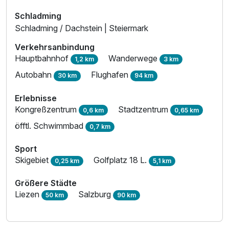
Schladming
Schladming / Dachstein | Steiermark
Verkehrsanbindung
Hauptbahnhof
Wanderwege
1,2 km
3 km
Ausstattung
Autobahn
Flughafen
30 km
94 km
Für 4 Tage
206,00 €
Erlebnisse
p.P. ab
Kongreßzentrum
Stadtzentrum
0,6 km
0,65 km
öfftl. Schwimmbad
0,7 km
Sport
Skigebiet
Golfplatz 18 L.
0,25 km
5,1 km
Familienzimmer C
2 Erwachsene und 3 Kinder
Größere Städte
Liezen
Salzburg
50 km
90 km
Ausstattung