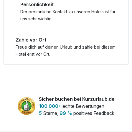
Persönlichkeit
mit spektakulärem Ausblick. Dank der inkludierten
Schladming-Dachstein Sommercard erwarten euch viele
Der persönliche Kontakt zu unseren Hotels ist für
Extras.
uns sehr wichtig.
Zurück im Hotel könnt ihr euch auf echte
Zahle vor Ort
Wohlfühlmomente freuen: Entspannung findet ihr in der
Finnischen Sauna, im Dampfbad oder in der Infrarotkabine.
Freue dich auf deinen Urlaub und zahle bei diesem
Im hoteleigenen Café genießt ihr röstfrischen Kaffee und
Hotel erst vor Ort.
Kuchen, bevor ihr in eurem modernen, gemütlichen Zimmer
neue Energie für den nächsten Tag tankt.
Sicher buchen bei Kurzurlaub.de
100.000+
echte Bewertungen
5
Sterne,
99 %
positives Feedback