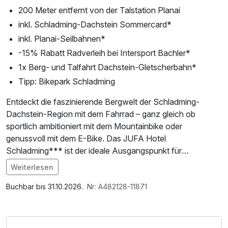
200 Meter entfernt von der Talstation Planai
inkl. Schladming-Dachstein Sommercard*
inkl. Planai-Seilbahnen*
-15% Rabatt Radverleih bei Intersport Bachler*
1x Berg- und Talfahrt Dachstein-Gletscherbahn*
Tipp: Bikepark Schladming
Entdeckt die faszinierende Bergwelt der Schladming-
Dachstein-Region mit dem Fahrrad – ganz gleich ob
sportlich ambitioniert mit dem Mountainbike oder
genussvoll mit dem E-Bike. Das JUFA Hotel
Schladming*** ist der ideale Ausgangspunkt für
unvergessliche Radtouren durch eine der schönsten
Weiterlesen
Gegenden Europas.
Im Angebot enthalten
Saunabenutzung, Saunatuch, W-LAN Nutzung /
Buchbar bis 31.10.2026.
Nr: A482128-11871
Direkt vom Hotel aus führen abwechslungsreiche Strecken
Internetnutzung
durch beeindruckende Natur: von sanften Almen und
idyllischen Tälern bis hin zu anspruchsvollen Höhenrouten