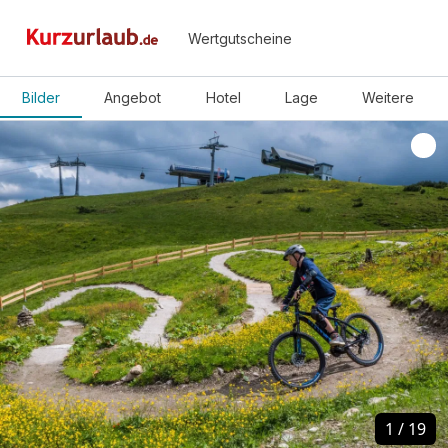
Wertgutscheine
Bilder
Angebot
Hotel
Lage
Weitere
1
1
/
/
19
19