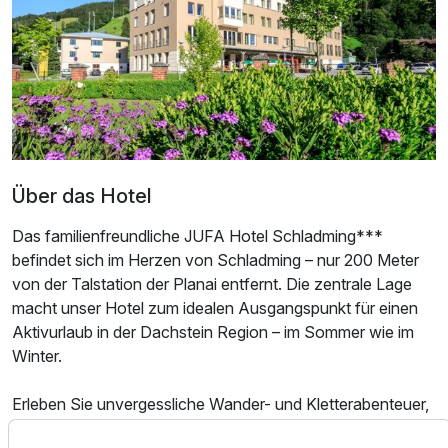
Über das Hotel
Das familienfreundliche JUFA Hotel Schladming***
befindet sich im Herzen von Schladming – nur 200 Meter
von der Talstation der Planai entfernt. Die zentrale Lage
Ausstattung
macht unser Hotel zum idealen Ausgangspunkt für einen
Aktivurlaub in der Dachstein Region – im Sommer wie im
Für 4 Tage
277,00 €
p.P. ab
Winter.
Erleben Sie unvergessliche Wander- und Kletterabenteuer,
gehen Sie Mountainbiken oder genießen Sie entspannte