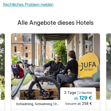
Für 4 Tage
217,00 €
p.P. ab
Rechtliches Problem melden
Alle Angebote dieses Hotels
3 Tage
| 2 Nächte
129 €
ab
Nur noch Restplätze
258 €
Gesamt ab
Schladming, Schladming / Dachstein