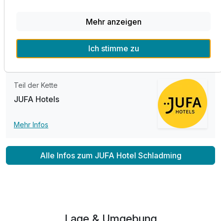
289,00 €
p.P. ab
JUFA Hotels. Selbstverständlich steht Ihnen im gesamten
Hotel kostenfreies WLAN zur Verfügung. Das JUFA Hotel
Mehr anzeigen
Schladming*** ist zudem barrierefrei und somit auch für
Gäste mit besonderen Bedürfnissen bestens geeignet.
Ich stimme zu
Familienzimmer A
2 Erwachsene und 1 Kind
Teil der Kette
JUFA Hotels
Mehr Infos
Alle Infos zum JUFA Hotel Schladming
Lage & Umgebung