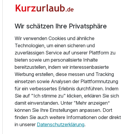
Badetage in der atemberaubenden Natur rund um das
Dachsteinmassiv. Ob sportlich oder gemütlich – die Region
Einzelzimmer
begeistert Outdoorfans jeden Alters.
1 Erwachsenen
Wir schätzen Ihre Privatsphäre
Für Spaß und Bewegung sorgt unser hoteleigener Indoor-
Erlebnisbereich mit Kletterwand und Tischtennis. Kinder
Wir verwenden Cookies und ähnliche
freuen sich über den Spielplatz direkt beim Hotel, während
Technologien, um einen sicheren und
Erwachsene in der Finnischen Sauna, dem Dampfbad oder
zuverlässigen Service auf unserer Plattform zu
der Infrarotkabine entspannen. Nach einem aktiven Tag
bieten sowie um personalisierte Inhalte
laden wir Sie ein, in unserem gemütlichen Café einen frisch
bereitzustellen, indem wir interessenbasierte
gebrühten Kaffee mit hausgemachtem Kuchen zu
Werbung erstellen, diese messen und Tracking
genießen.
einsetzen sowie Analysen der Plattformnutzung
für ein verbessertes Erlebnis durchführen. Indem
Dank der zentralen Lage ist auch die lebendige Innenstadt
Sie auf "Ich stimme zu" klicken, erklären Sie sich
von Schladming in wenigen Schritten erreichbar – ideal für
damit einverstanden. Unter “Mehr anzeigen”
einen abendlichen Stadtbummel mit der ganzen Familie.
können Sie Ihre Einstellungen anpassen. Dort
Ausstattung
finden Sie auch weitere Informationen oder direkt
Freuen Sie sich auf eine große Auswahl an modernen und
in unserer
Datenschutzerklärung
.
gemütlichen Zimmern zu fairen Preisen – wie gewohnt bei
Für 4 Tage