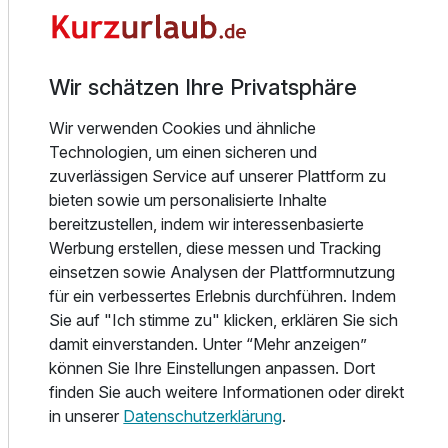
Badetage in der atemberaubenden Natur rund um das
Dachsteinmassiv. Ob sportlich oder gemütlich – die Region
Einzelzimmer
begeistert Outdoorfans jeden Alters.
1 Erwachsenen
Wir schätzen Ihre Privatsphäre
Für Spaß und Bewegung sorgt unser hoteleigener Indoor-
Erlebnisbereich mit Kletterwand und Tischtennis. Kinder
Wir verwenden Cookies und ähnliche
freuen sich über den Spielplatz direkt beim Hotel, während
Technologien, um einen sicheren und
Erwachsene in der Finnischen Sauna, dem Dampfbad oder
zuverlässigen Service auf unserer Plattform zu
der Infrarotkabine entspannen. Nach einem aktiven Tag
bieten sowie um personalisierte Inhalte
laden wir Sie ein, in unserem gemütlichen Café einen frisch
bereitzustellen, indem wir interessenbasierte
gebrühten Kaffee mit hausgemachtem Kuchen zu
Werbung erstellen, diese messen und Tracking
genießen.
einsetzen sowie Analysen der Plattformnutzung
für ein verbessertes Erlebnis durchführen. Indem
Dank der zentralen Lage ist auch die lebendige Innenstadt
Sie auf "Ich stimme zu" klicken, erklären Sie sich
von Schladming in wenigen Schritten erreichbar – ideal für
damit einverstanden. Unter “Mehr anzeigen”
einen abendlichen Stadtbummel mit der ganzen Familie.
können Sie Ihre Einstellungen anpassen. Dort
Ausstattung
finden Sie auch weitere Informationen oder direkt
Freuen Sie sich auf eine große Auswahl an modernen und
in unserer
Datenschutzerklärung
.
gemütlichen Zimmern zu fairen Preisen – wie gewohnt bei
Für 5 Tage