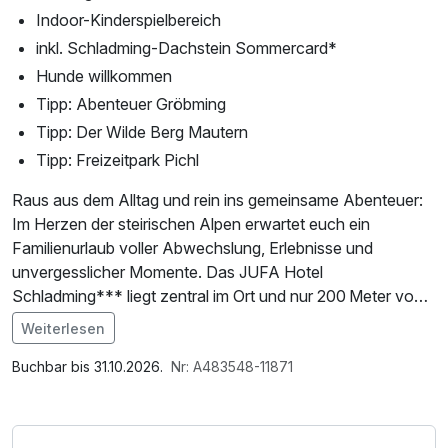
Indoor-Kinderspielbereich
inkl. Schladming-Dachstein Sommercard*
Hunde willkommen
Tipp: Abenteuer Gröbming
Tipp: Der Wilde Berg Mautern
Tipp: Freizeitpark Pichl
Raus aus dem Alltag und rein ins gemeinsame Abenteuer:
Im Herzen der steirischen Alpen erwartet euch ein
Familienurlaub voller Abwechslung, Erlebnisse und
unvergesslicher Momente. Das JUFA Hotel
Schladming*** liegt zentral im Ort und nur 200 Meter von
der Planai-Seilbahn entfernt – perfekt für Groß und Klein,
Weiterlesen
die Bewegung, Natur und Erholung lieben.
Im Angebot enthalten
Saunabenutzung, Saunatuch, W-LAN Nutzung /
Buchbar bis 31.10.2026.
Nr: A483548-11871
Nach einem stärkenden Frühstück mit regionalen
Internetnutzung
Köstlichkeiten geht’s direkt ins Abenteuer: Ob
Wanderungen mit kinderfreundlichen Routen, lustige