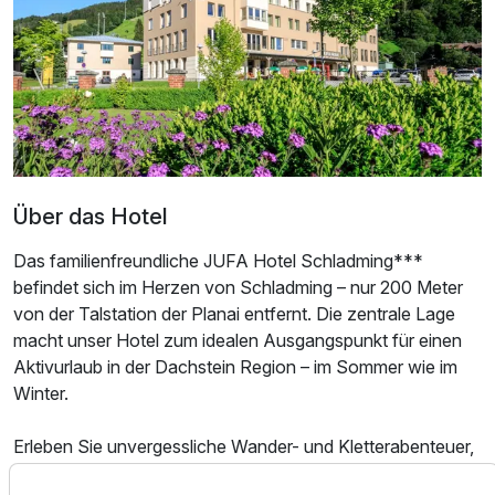
Über das Hotel
Das familienfreundliche JUFA Hotel Schladming***
befindet sich im Herzen von Schladming – nur 200 Meter
von der Talstation der Planai entfernt. Die zentrale Lage
Ausstattung
macht unser Hotel zum idealen Ausgangspunkt für einen
Aktivurlaub in der Dachstein Region – im Sommer wie im
Für 5 Tage
479,00 €
p.P. ab
Winter.
Erleben Sie unvergessliche Wander- und Kletterabenteuer,
gehen Sie Mountainbiken oder genießen Sie entspannte