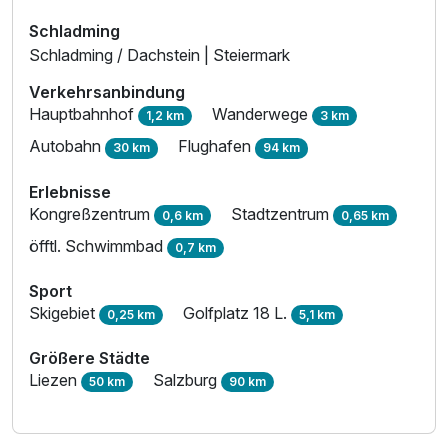
Schladming
Schladming / Dachstein | Steiermark
Verkehrsanbindung
Hauptbahnhof
Wanderwege
1,2 km
3 km
Ausstattung
Autobahn
Flughafen
30 km
94 km
Für 5 Tage
384,00 €
Erlebnisse
p.P. ab
Kongreßzentrum
Stadtzentrum
0,6 km
0,65 km
öfftl. Schwimmbad
0,7 km
Sport
Skigebiet
Golfplatz 18 L.
0,25 km
5,1 km
Familienzimmer C
2 Erwachsene und 3 Kinder
Größere Städte
Liezen
Salzburg
50 km
90 km
Ausstattung