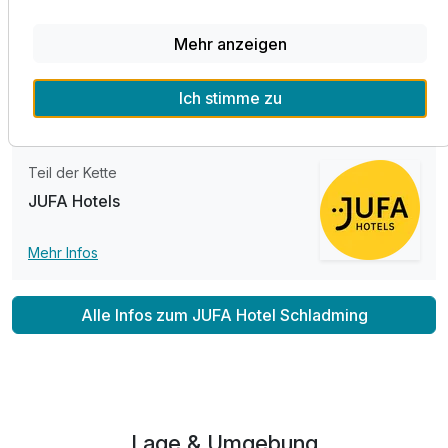
457,00 €
p.P. ab
JUFA Hotels. Selbstverständlich steht Ihnen im gesamten
Hotel kostenfreies WLAN zur Verfügung. Das JUFA Hotel
Mehr anzeigen
Schladming*** ist zudem barrierefrei und somit auch für
Gäste mit besonderen Bedürfnissen bestens geeignet.
Ich stimme zu
Familienzimmer A
2 Erwachsene und 1 Kind
Teil der Kette
JUFA Hotels
Mehr Infos
Alle Infos zum JUFA Hotel Schladming
Lage & Umgebung