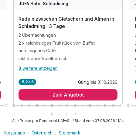
JUFA Hotel Schladming
Radeln zwischen Gletschern und Almen in
Schladming I 3 Tage
2 Übernachtungen
2 x reichhaltiges Frühstück vom Buffet
hoteleigenes Café
inkl. Indoor-Spielbereich
8 weitere anzeigen
Alle Inklusivleistungen
12 enthalten
6
Gültig bis 31.10.2026
5,2 / 6
2 Übernachtungen
Zum Angebot
2 x reichhaltiges Frühstück vom Buffet
hoteleigenes Café
inkl. Indoor-Spielbereich
inkl. hauseigener Wellnessbereich
Alle Preise pro Person inkl. MwSt. / Stand vom 07.08.2026 11:14
inkl. WLAN
Kurzurlaub
Österreich
Steiermark
200 Meter entfernt von der Talstation Planai