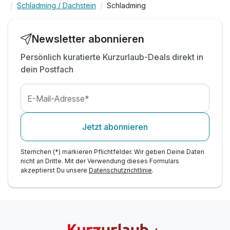
Schladming / Dachstein
Schladming
inkl. Schladming-Dachstein Sommercard*
inkl. Planai-Seilbahnen*
-15% Rabatt Radverleih bei Intersport Bachler*
Newsletter abonnieren
1x Berg- und Talfahrt Dachstein-Gletscherbahn*
Persönlich kuratierte Kurzurlaub-Deals direkt in
Tipp: Bikepark Schladming
dein Postfach
E-Mail-Adresse*
Jetzt abonnieren
Sternchen (*) markieren Pflichtfelder. Wir geben Deine Daten
nicht an Dritte. Mit der Verwendung dieses Formulars
akzeptierst Du unsere
Datenschutzrichtlinie
.