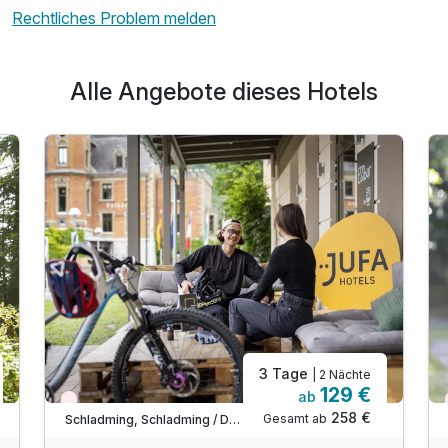
Für 5 Tage
419,00 €
p.P. ab
Rechtliches Problem melden
Alle Angebote dieses Hotels
3 Tage
| 2 Nächte
129 €
ab
Nur noch Restplätze
258 €
Gesamt ab
Schladming, Schladming / Dachstein