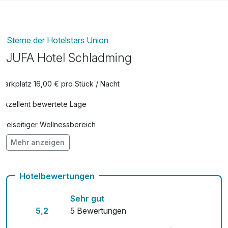
Sterne der Hotelstars Union
JUFA Hotel Schladming
Parkplatz 16,00 € pro Stück / Nacht
Exzellent bewertete Lage
Vielseitiger Wellnessbereich
Mehr anzeigen
Hunde im Hotel erlaubt für 15,00 € pro Stück / Tag
Auch vegetarische Speisen
Hotelbewertungen
Kostenloses W-LAN
Sehr gut
Mit Hotelbar
5,2
5 Bewertungen