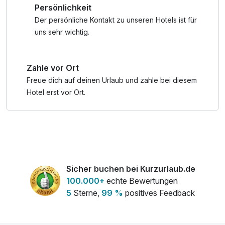
Persönlichkeit
Stunden im Hochseilgarten oder eine Fahrt mit der
Sommerrodelbahn – die Region Schladming-Dachstein
Der persönliche Kontakt zu unseren Hotels ist für
bietet für jede Altersstufe das passende Erlebnis.
uns sehr wichtig.
Und wenn das Wetter mal nicht mitspielt? Kein Problem!
Zahle vor Ort
Spannende Ausflugsziele wie die Eisriesenwelt, spannende
Museen oder gemütliche Nachmittage im hoteleigenen
Freue dich auf deinen Urlaub und zahle bei diesem
Spielbereich sorgen für beste Laune bei jedem Wetter.
Hotel erst vor Ort.
Mit der inkludierten Schladming-Dachstein Sommercard*
profitiert ihr außerdem von zahlreichen kostenlosen oder
vergünstigten Familienaktivitäten
Sicher buchen bei Kurzurlaub.de
100.000+
echte Bewertungen
5
Sterne,
99 %
positives Feedback