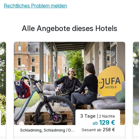
Für 6 Tage
359,00 €
p.P. ab
Rechtliches Problem melden
Alle Angebote dieses Hotels
3 Tage
| 2 Nächte
129 €
ab
Nur noch Restplätze
258 €
Gesamt ab
Schladming, Schladming / Dachstein