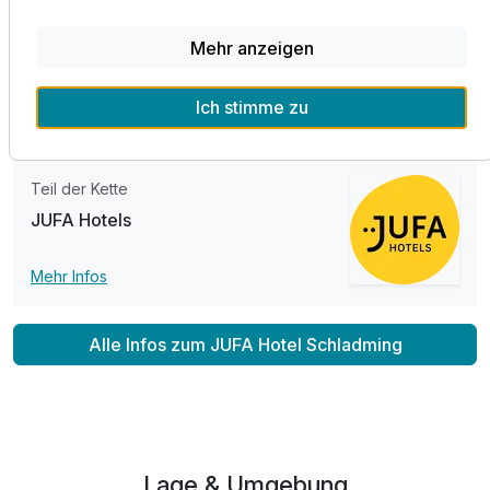
483,00 €
p.P. ab
JUFA Hotels. Selbstverständlich steht Ihnen im gesamten
Hotel kostenfreies WLAN zur Verfügung. Das JUFA Hotel
Mehr anzeigen
Schladming*** ist zudem barrierefrei und somit auch für
Gäste mit besonderen Bedürfnissen bestens geeignet.
Ich stimme zu
Familienzimmer A
2 Erwachsene und 1 Kind
Teil der Kette
JUFA Hotels
Mehr Infos
Alle Infos zum JUFA Hotel Schladming
Lage & Umgebung