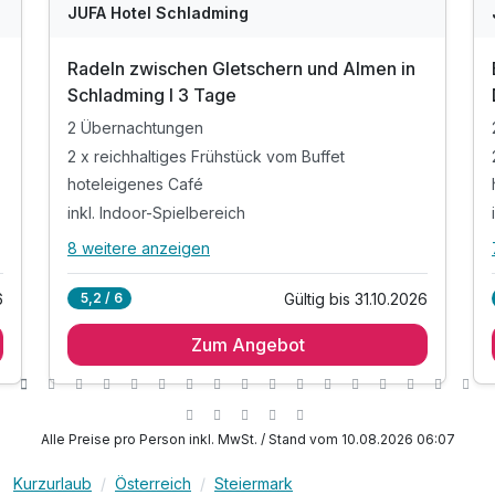
JUFA Hotel Schladming
Radeln zwischen Gletschern und Almen in
Schladming I 3 Tage
2 Übernachtungen
2 x reichhaltiges Frühstück vom Buffet
hoteleigenes Café
inkl. Indoor-Spielbereich
8 weitere anzeigen
Alle Inklusivleistungen
12 enthalten
6
Gültig bis 31.10.2026
5,2 / 6
2 Übernachtungen
Zum Angebot
2 x reichhaltiges Frühstück vom Buffet
hoteleigenes Café
inkl. Indoor-Spielbereich
inkl. hauseigener Wellnessbereich
Alle Preise pro Person inkl. MwSt. / Stand vom 10.08.2026 06:07
inkl. WLAN
Kurzurlaub
Österreich
Steiermark
200 Meter entfernt von der Talstation Planai