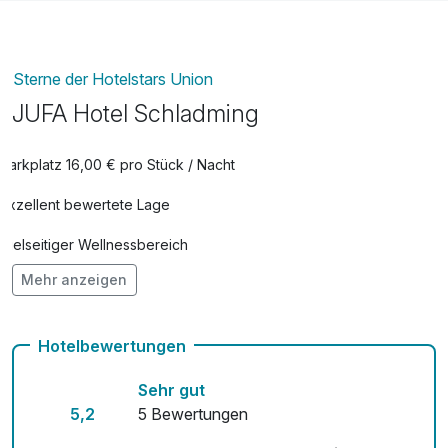
Sterne der Hotelstars Union
JUFA Hotel Schladming
Parkplatz 16,00 € pro Stück / Nacht
Exzellent bewertete Lage
Vielseitiger Wellnessbereich
Mehr anzeigen
Hunde im Hotel erlaubt für 15,00 € pro Stück / Tag
Auch vegetarische Speisen
Hotelbewertungen
Kostenloses W-LAN
Sehr gut
Mit Hotelbar
5,2
5 Bewertungen