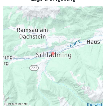
Ausstattung
Für 6 Tage
325,00 €
p.P. ab
Familienzimmer B
2 Erwachsene und 2 Kinder