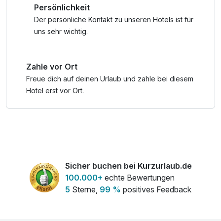
Persönlichkeit
mit spektakulärem Ausblick. Dank der inkludierten
Schladming-Dachstein Sommercard erwarten euch viele
Der persönliche Kontakt zu unseren Hotels ist für
Extras.
uns sehr wichtig.
Zurück im Hotel könnt ihr euch auf echte
Zahle vor Ort
Wohlfühlmomente freuen: Entspannung findet ihr in der
Finnischen Sauna, im Dampfbad oder in der Infrarotkabine.
Freue dich auf deinen Urlaub und zahle bei diesem
Im hoteleigenen Café genießt ihr röstfrischen Kaffee und
Hotel erst vor Ort.
Kuchen, bevor ihr in eurem modernen, gemütlichen Zimmer
neue Energie für den nächsten Tag tankt.
Sicher buchen bei Kurzurlaub.de
100.000+
echte Bewertungen
5
Sterne,
99 %
positives Feedback