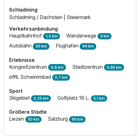
Schladming
Schladming / Dachstein | Steiermark
Verkehrsanbindung
Hauptbahnhof
Wanderwege
1,2 km
3 km
Ausstattung
Autobahn
Flughafen
30 km
94 km
Für 6 Tage
343,00 €
Erlebnisse
p.P. ab
Kongreßzentrum
Stadtzentrum
0,6 km
0,65 km
öfftl. Schwimmbad
0,7 km
Sport
Skigebiet
Golfplatz 18 L.
0,25 km
5,1 km
Familienzimmer C
2 Erwachsene und 3 Kinder
Größere Städte
Liezen
Salzburg
50 km
90 km
Ausstattung