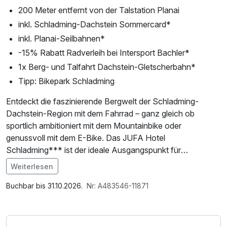
200 Meter entfernt von der Talstation Planai
inkl. Schladming-Dachstein Sommercard*
inkl. Planai-Seilbahnen*
-15% Rabatt Radverleih bei Intersport Bachler*
1x Berg- und Talfahrt Dachstein-Gletscherbahn*
Tipp: Bikepark Schladming
Entdeckt die faszinierende Bergwelt der Schladming-
Dachstein-Region mit dem Fahrrad – ganz gleich ob
sportlich ambitioniert mit dem Mountainbike oder
genussvoll mit dem E-Bike. Das JUFA Hotel
Schladming*** ist der ideale Ausgangspunkt für
unvergessliche Radtouren durch eine der schönsten
Weiterlesen
Gegenden Europas.
Im Angebot enthalten
Saunabenutzung, Saunatuch, W-LAN Nutzung /
Buchbar bis 31.10.2026.
Nr: A483546-11871
Direkt vom Hotel aus führen abwechslungsreiche Strecken
Internetnutzung
durch beeindruckende Natur: von sanften Almen und
idyllischen Tälern bis hin zu anspruchsvollen Höhenrouten