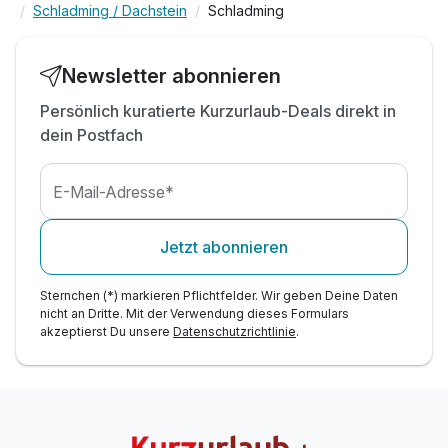
Schladming / Dachstein
Schladming
inkl. Schladming-Dachstein Sommercard*
inkl. Planai-Seilbahnen*
-15% Rabatt Radverleih bei Intersport Bachler*
Newsletter abonnieren
1x Berg- und Talfahrt Dachstein-Gletscherbahn*
Persönlich kuratierte Kurzurlaub-Deals direkt in
Tipp: Bikepark Schladming
dein Postfach
E-Mail-Adresse*
Jetzt abonnieren
Sternchen (*) markieren Pflichtfelder. Wir geben Deine Daten
nicht an Dritte. Mit der Verwendung dieses Formulars
akzeptierst Du unsere
Datenschutzrichtlinie
.