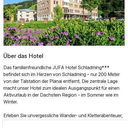
Über das Hotel
Das familienfreundliche JUFA Hotel Schladming***
befindet sich im Herzen von Schladming – nur 200 Meter
von der Talstation der Planai entfernt. Die zentrale Lage
Ausstattung
macht unser Hotel zum idealen Ausgangspunkt für einen
Aktivurlaub in der Dachstein Region – im Sommer wie im
Für 6 Tage
463,00 €
p.P. ab
Winter.
Erleben Sie unvergessliche Wander- und Kletterabenteuer,
gehen Sie Mountainbiken oder genießen Sie entspannte