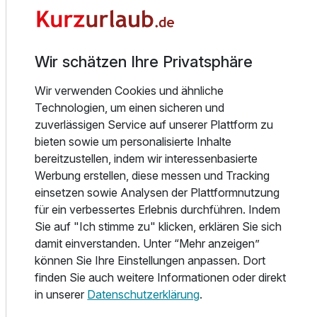
Badetage in der atemberaubenden Natur rund um das
Dachsteinmassiv. Ob sportlich oder gemütlich – die Region
Einzelzimmer
begeistert Outdoorfans jeden Alters.
1 Erwachsenen
Wir schätzen Ihre Privatsphäre
Für Spaß und Bewegung sorgt unser hoteleigener Indoor-
Erlebnisbereich mit Kletterwand und Tischtennis. Kinder
Wir verwenden Cookies und ähnliche
freuen sich über den Spielplatz direkt beim Hotel, während
Technologien, um einen sicheren und
Erwachsene in der Finnischen Sauna, dem Dampfbad oder
zuverlässigen Service auf unserer Plattform zu
der Infrarotkabine entspannen. Nach einem aktiven Tag
bieten sowie um personalisierte Inhalte
laden wir Sie ein, in unserem gemütlichen Café einen frisch
bereitzustellen, indem wir interessenbasierte
gebrühten Kaffee mit hausgemachtem Kuchen zu
Werbung erstellen, diese messen und Tracking
genießen.
einsetzen sowie Analysen der Plattformnutzung
für ein verbessertes Erlebnis durchführen. Indem
Dank der zentralen Lage ist auch die lebendige Innenstadt
Sie auf "Ich stimme zu" klicken, erklären Sie sich
von Schladming in wenigen Schritten erreichbar – ideal für
damit einverstanden. Unter “Mehr anzeigen”
einen abendlichen Stadtbummel mit der ganzen Familie.
können Sie Ihre Einstellungen anpassen. Dort
Ausstattung
finden Sie auch weitere Informationen oder direkt
Freuen Sie sich auf eine große Auswahl an modernen und
in unserer
Datenschutzerklärung
.
gemütlichen Zimmern zu fairen Preisen – wie gewohnt bei
Für 6 Tage