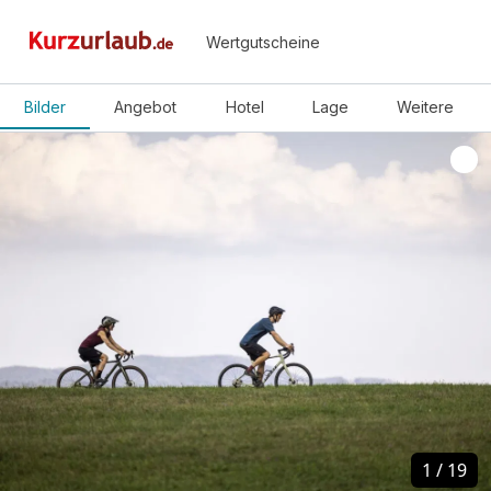
Wertgutscheine
Bilder
Angebot
Hotel
Lage
Weitere
1
1
/
/
19
19