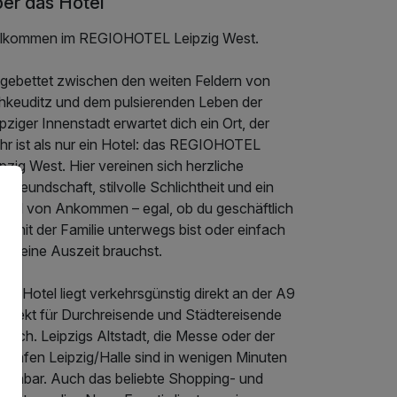
er das Hotel
llkommen im REGIOHOTEL Leipzig West.
ngebettet zwischen den weiten Feldern von
hkeuditz und dem pulsierenden Leben der
pziger Innenstadt erwartet dich ein Ort, der
hr ist als nur ein Hotel: das REGIOHOTEL
pzig West. Hier vereinen sich herzliche
tfreundschaft, stilvolle Schlichtheit und ein
fühl von Ankommen – egal, ob du geschäftlich
st, mit der Familie unterwegs bist oder einfach
e kleine Auszeit brauchst.
er Hotel liegt verkehrsgünstig direkt an der A9
perfekt für Durchreisende und Städtereisende
leich. Leipzigs Altstadt, die Messe oder der
ughafen Leipzig/Halle sind in wenigen Minuten
reichbar. Auch das beliebte Shopping- und