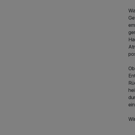
Wa
119,00 €
p.P. ab
Ge
emp
ger
Ha
Atm
po
Ob
Ent
Rü
he
dur
ein
Wir