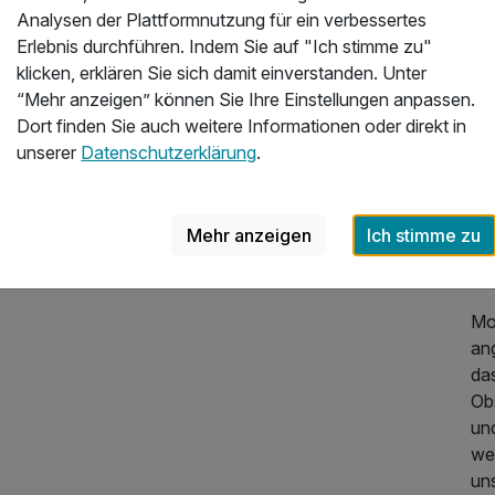
Fre
Analysen der Plattformnutzung für ein verbessertes
Ka
Erlebnis durchführen. Indem Sie auf "Ich stimme zu"
klicken, erklären Sie sich damit einverstanden. Unter
Doc
“Mehr anzeigen” können Sie Ihre Einstellungen anpassen.
er
Dort finden Sie auch weitere Informationen oder direkt in
– 
unserer
Datenschutzerklärung
.
Fam
Ru
Ba
Mehr anzeigen
Ich stimme zu
lie
be
Mor
ang
das
Obs
und
we
un