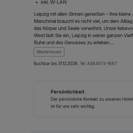
inkl. W-LAN
Leipzig mit allen Sinnen genießen – Ihre klei
Manchmal braucht es nicht viel, um dem Alltag 
das Körper und Seele verwöhnt. Unser liebev
West lädt Sie ein, Leipzig in seiner ganzen V
Ruhe und des Genusses zu erleben.
Weiterlesen
Freuen Sie sich auf zwei erholsame Übernacht
Im Angebot enthalten
perfekte Rückzugsort nach einem Tag voller Ein
Parkplatz, W-LAN Nutzung / Internetnutzung
Buchbar bis 31.12.2026.
Nr: A484973-1687
Flasche prickelnder Prosecco und ein frischer 
Vorgeschmack auf die entspannte Zeit, die vor 
Persönlichkeit
Jeden Morgen genießen Sie ein reichhaltiges 
Frisch gebrühter Kaffee, knusprige Brötchen, 
Der persönliche Kontakt zu unseren Hotel
beginnt jeder Tag mit einem Lächeln.
ist für uns sehr wichtig.
Ob Sie durch die charmante Leipziger Altsta
einfach nur die Zeit zu zweit genießen möchte