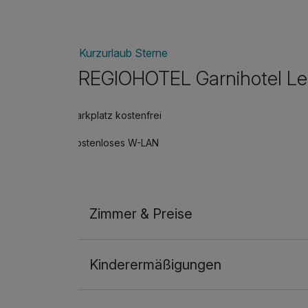
Entdeckungsreise.
Gönnen Sie sich diese kleine Auszeit – volle
Kurzurlaub Sterne
REGIOHOTEL Garnihotel Le
Parkplatz kostenfrei
Kostenloses W-LAN
Zimmer & Preise
Doppelzimmer
Kinderermäßigungen
2 Erwachsene