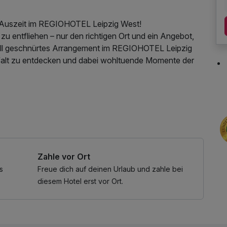
ne Auszeit im REGIOHOTEL Leipzig West!
zu entfliehen – nur den richtigen Ort und ein Angebot,
oll geschnürtes Arrangement im REGIOHOTEL Leipzig
ielfalt zu entdecken und dabei wohltuende Momente der
ungen in einem unserer gemütlichen Zimmer – der
drücke. Bereits bei Ihrer Ankunft erwartet Sie eine
Obstteller – ein herzliches Willkommen und ein
Ihnen liegt.
Zahle vor Ort
Frühstück vom Buffet, das keine Wünsche offenlässt.
regionale Spezialitäten und süße Verführungen – so
s
Freue dich auf deinen Urlaub und zahle bei
diesem Hotel erst vor Ort.
dt bummeln, Museen besuchen, Konzerte erleben oder
n – unser Haus ist der ideale Ausgangspunkt für Ihre