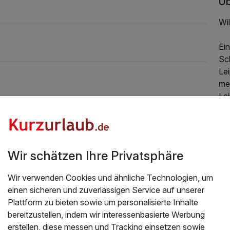
Üb
Wi
Ei
Sc
Lei
me
Lei
Gas
Ge
rei
ein
Wir schätzen Ihre Privatsphäre
Uns
Wir verwenden Cookies und ähnliche Technologien, um
– 
einen sicheren und zuverlässigen Service auf unserer
139,00 €
zug
p.P. ab
Plattform zu bieten sowie um personalisierte Inhalte
Fl
bereitzustellen, indem wir interessenbasierte Werbung
er
erstellen, diese messen und Tracking einsetzen sowie