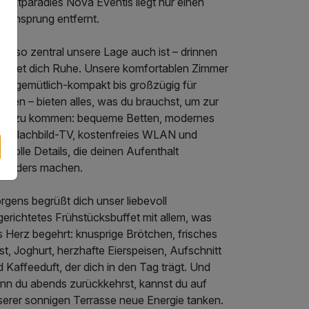
izeitparadies Nova Eventis liegt nur einen
tzensprung entfernt.
h so zentral unsere Lage auch ist – drinnen
wartet dich Ruhe. Unsere komfortablen Zimmer
von gemütlich-kompakt bis großzügig für
ilien – bieten alles, was du brauchst, um zur
he zu kommen: bequeme Betten, modernes
d, Flachbild-TV, kostenfreies WLAN und
bevolle Details, die deinen Aufenthalt
sonders machen.
gens begrüßt dich unser liebevoll
erichtetes Frühstücksbuffet mit allem, was
 Herz begehrt: knusprige Brötchen, frisches
t, Joghurt, herzhafte Eierspeisen, Aufschnitt
 Kaffeeduft, der dich in den Tag trägt. Und
nn du abends zurückkehrst, kannst du auf
serer sonnigen Terrasse neue Energie tanken.