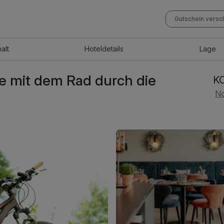
Gutschein vers
halt
Hotel
details
Lage
e mit dem Rad durch die
K
No