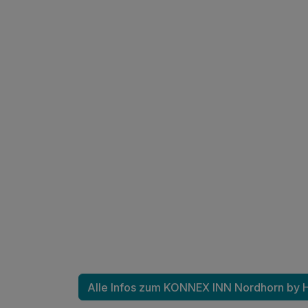
Für 3 Tage
Pediküre
pro Person
Pediküre
pro Person
Radfahrer-Spezial-Massage
pro Person (30 Minuten)
Tiefengewebsmassage
pro Person (55 Minuten)
Wellness für die Füße
pro Person (60 Minuten)
Alle Infos zum KONNEX INN Nordhorn by