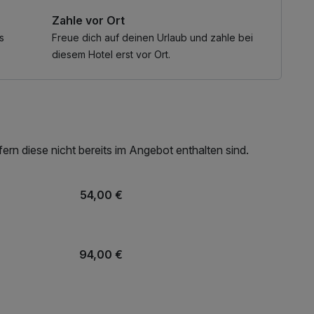
Zahle vor Ort
t für Ihre Radtour zusammen.
s
Freue dich auf deinen Urlaub und zahle bei
diesem Hotel erst vor Ort.
ü in einem unserem Restaurant serviert.
 lässt die Sorgen und den Stress des Alltags leichter
d beruhigt die Nerven.
rn diese nicht bereits im Angebot enthalten sind.
itnessduschen, um den Kreislauf anzuregen und neue
ann bei einer schönen Tasse Kaffee oder Tee
54,00 €
s trocken und sicher in unserer Fahrradgarage.
r Rezeption.
94,00 €
e. Sie haben es sich verdient!