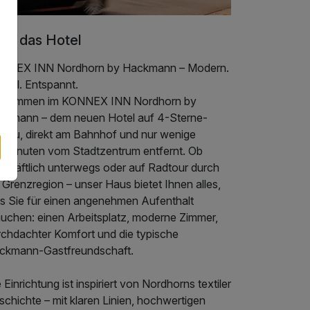
er das Hotel
NNEX INN Nordhorn by Hackmann – Modern.
tral. Entspannt.
llkommen im KONNEX INN Nordhorn by
ckmann – dem neuen Hotel auf 4-Sterne-
veau, direkt am Bahnhof und nur wenige
hminuten vom Stadtzentrum entfernt. Ob
schäftlich unterwegs oder auf Radtour durch
 Grenzregion – unser Haus bietet Ihnen alles,
s Sie für einen angenehmen Aufenthalt
auchen: einen Arbeitsplatz, moderne Zimmer,
rchdachter Komfort und die typische
ckmann-Gastfreundschaft.
 Einrichtung ist inspiriert von Nordhorns textiler
chichte – mit klaren Linien, hochwertigen