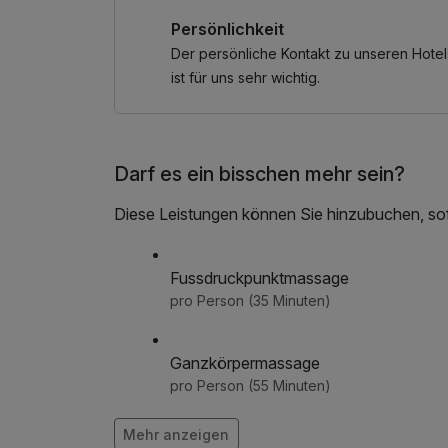
laktosefreien Speisen an.
Persönlichkeit
Gerne stellen wir Ihnen täglich ein Lunchpake
Der persönliche Kontakt zu unseren Hotel
ist für uns sehr wichtig.
Abends wird Ihnen ein köstliches 3-Gänge Men
Ein ausgedehnter und wohltuender Saunabesuch
Darf es ein bisschen mehr sein?
vergessen, denn er stärkt das Immunsystem un
Diese Leistungen können Sie hinzubuchen, sofe
Genießen Sie auch die Abkühlung unter den F
Frische zu spüren. Im Ruheraum können Sie d
entspannen und die Seele baumeln lassen.
Fussdruckpunktmassage
pro Person (35 Minuten)
Ihre Fahrräder stehen während des Aufenthalte
Kartenmaterial bekommen Sie kostenfrei an de
Ganzkörpermassage
pro Person (55 Minuten)
Genießen Sie Ihren Aufenthalt in unserem Haus
Mehr anzeigen
Im Angebot enthalten