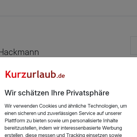
132,00 €
eihbademantel, Nutzung des Wellnessbereichs, W-LAN
enfreier Kaffee/Tee im Zimmer
54,00 €
 Hackmann
114,00 €
Exzellent bewertete Lage
90,00 €
Hunde im Hotel erlaubt für 10,00 € pro Stück / Tag
Wir schätzen Ihre Privatsphäre
Kostenloses W-LAN
114,00 €
Wir verwenden Cookies und ähnliche Technologien, um
einen sicheren und zuverlässigen Service auf unserer
Plattform zu bieten sowie um personalisierte Inhalte
bereitzustellen, indem wir interessenbasierte Werbung
137,00 €
erstellen, diese messen und Tracking einsetzen sowie