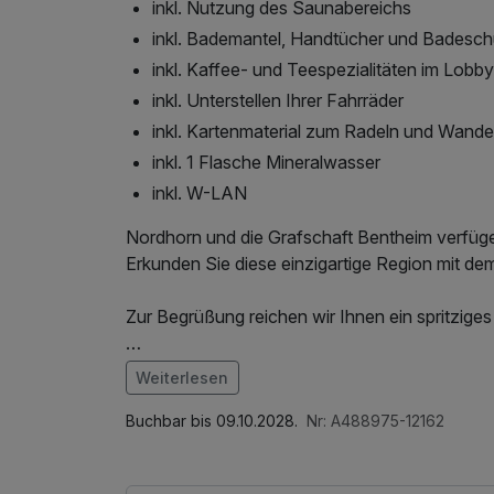
inkl. Nutzung des Saunabereichs
inkl. Bademantel, Handtücher und Badesc
inkl. Kaffee- und Teespezialitäten im Lobb
inkl. Unterstellen Ihrer Fahrräder
inkl. Kartenmaterial zum Radeln und Wande
inkl. 1 Flasche Mineralwasser
inkl. W-LAN
Nordhorn und die Grafschaft Bentheim verfüg
Erkunden Sie diese einzigartige Region mit de
Zur Begrüßung reichen wir Ihnen ein spritzige
In unserem Lobbybereich steht Ihnen während 
Weiterlesen
Kaffee- und Teespezialitäten kostenfrei zur V
Im Angebot enthalten
1 Flasche Mineralwasser, Saunabenutzung, Nu
Buchbar bis 09.10.2028.
Nr: A488975-12162
Morgens starten Sie mit unserem reichhaltige
Wellnessbereichs, W-LAN Nutzung / Internetnu
Tag. Neben vegetarischen und veganen Produk
Zimmer