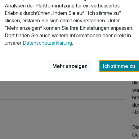
Analysen der Plattformnutzung für ein verbessertes
Erlebnis durchführen. Indem Sie auf "Ich stimme zu"
Üb
66,00 €
klicken, erklären Sie sich damit einverstanden. Unter
“Mehr anzeigen” können Sie Ihre Einstellungen anpassen.
KO
Dort finden Sie auch weitere Informationen oder direkt in
Zen
unserer
Datenschutzerklärung
.
Wi
66,00 €
Ha
296,00 €
p.P. ab
Ni
Mehr anzeigen
Ich stimme zu
Ge
66,00 €
ge
die
wa
br
66,00 €
du
Ha
63,00 €
Die
Ges