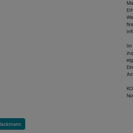
301,00 €
p.P. ab
Mat
Er
90,00 €
We
fi
In
63,00 €
Im
zu
ei
59,00 €
Ein
Amb
102,00 €
KO
No
66,00 €
 Hackmann