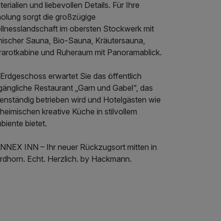
erialien und liebevollen Details. Für Ihre
holung sorgt die großzügige
llnesslandschaft im obersten Stockwerk mit
nnischer Sauna, Bio-Sauna, Kräutersauna,
frarotkabine und Ruheraum mit Panoramablick.
 Erdgeschoss erwartet Sie das öffentlich
gängliche Restaurant „Garn und Gabel“, das
genständig betrieben wird und Hotelgästen wie
heimischen kreative Küche in stilvollem
iente bietet.
NNEX INN – Ihr neuer Rückzugsort mitten in
rdhorn. Echt. Herzlich. by Hackmann.