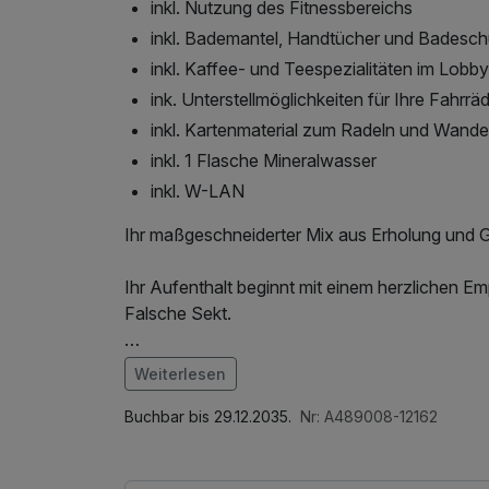
inkl. Nutzung des Fitnessbereichs
inkl. Bademantel, Handtücher und Badesc
inkl. Kaffee- und Teespezialitäten im Lobb
ink. Unterstellmöglichkeiten für Ihre Fahrrä
inkl. Kartenmaterial zum Radeln und Wande
inkl. 1 Flasche Mineralwasser
inkl. W-LAN
Ihr maßgeschneiderter Mix aus Erholung und 
Ihr Aufenthalt beginnt mit einem herzlichen E
Falsche Sekt.
In unserem Lobbybereich steht Ihnen während 
Weiterlesen
Kaffee- und Teespezialitäten kostenfrei zur V
Im Angebot enthalten
1 Flasche Mineralwasser, Saunabenutzung, Nu
Buchbar bis 29.12.2035.
Nr: A489008-12162
Morgens starten Sie mit unserem reichhaltige
Wellnessbereichs, W-LAN Nutzung / Internetnu
Tag. Neben vegetarischen und veganen Produk
Zimmer