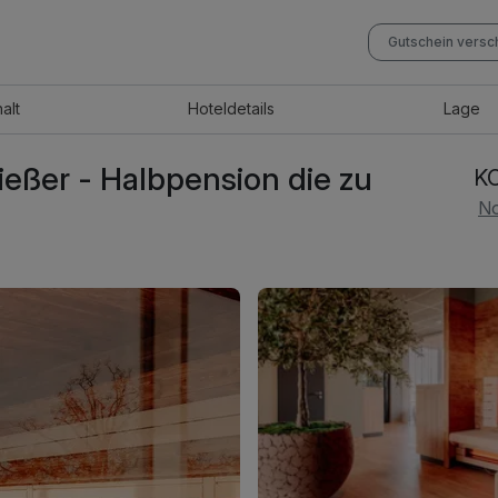
Gutschein vers
halt
Hotel
details
Lage
eßer - Halbpension die zu
K
No