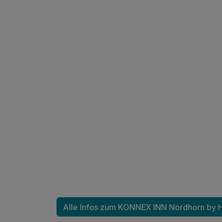
Für 4 Tage
Pediküre
pro Person
Pediküre
pro Person
Radfahrer-Spezial-Massage
pro Person (30 Minuten)
Tiefengewebsmassage
pro Person (55 Minuten)
Wellness für die Füße
pro Person (60 Minuten)
Alle Infos zum KONNEX INN Nordhorn by