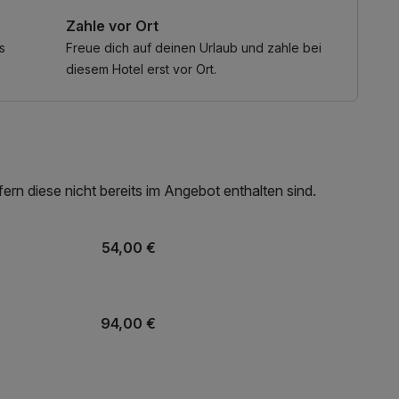
Zahle vor Ort
ü in unserem Restaurant "Garn und Gabel" serviert.
s
Freue dich auf deinen Urlaub und zahle bei
diesem Hotel erst vor Ort.
e. Sie haben es sich verdient!
eihbademantel, Nutzung des Wellnessbereichs, W-LAN
enfreier Kaffee/Tee im Zimmer
rn diese nicht bereits im Angebot enthalten sind.
54,00 €
94,00 €