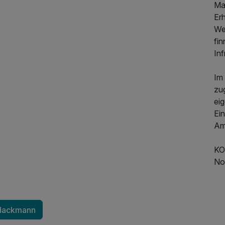
415,00 €
p.P. ab
Mat
Er
90,00 €
We
fi
In
63,00 €
Im
zu
ei
59,00 €
Ein
Amb
102,00 €
KO
No
66,00 €
 Hackmann