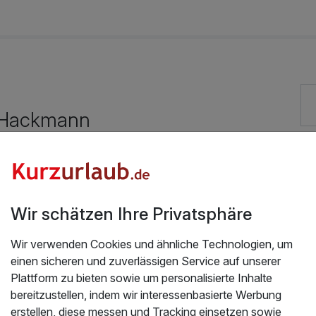
132,00 €
54,00 €
 Hackmann
114,00 €
Exzellent bewertete Lage
90,00 €
Hunde im Hotel erlaubt für 10,00 € pro Stück / Tag
Wir schätzen Ihre Privatsphäre
Kostenloses W-LAN
114,00 €
Wir verwenden Cookies und ähnliche Technologien, um
einen sicheren und zuverlässigen Service auf unserer
Plattform zu bieten sowie um personalisierte Inhalte
bereitzustellen, indem wir interessenbasierte Werbung
137,00 €
erstellen, diese messen und Tracking einsetzen sowie