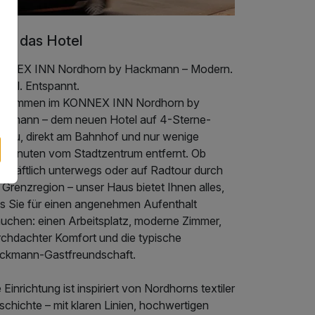
er das Hotel
NNEX INN Nordhorn by Hackmann – Modern.
tral. Entspannt.
llkommen im KONNEX INN Nordhorn by
ckmann – dem neuen Hotel auf 4-Sterne-
veau, direkt am Bahnhof und nur wenige
hminuten vom Stadtzentrum entfernt. Ob
schäftlich unterwegs oder auf Radtour durch
 Grenzregion – unser Haus bietet Ihnen alles,
s Sie für einen angenehmen Aufenthalt
auchen: einen Arbeitsplatz, moderne Zimmer,
rchdachter Komfort und die typische
ckmann-Gastfreundschaft.
 Einrichtung ist inspiriert von Nordhorns textiler
chichte – mit klaren Linien, hochwertigen