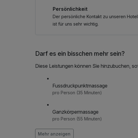
laktosefreien Speisen an.
Persönlichkeit
Abends wird Ihnen ein köstliches 3-Gänge Men
Der persönliche Kontakt zu unseren Hotel
ist für uns sehr wichtig.
Genießen Sie Ihren Aufenthalt in unserem Haus
Im Angebot enthalten
Darf es ein bisschen mehr sein?
1 Flasche Mineralwasser, Saunabenutzung, L
Nutzung / Internetnutzung, Coffee to go, kost
Diese Leistungen können Sie hinzubuchen, sofe
Fussdruckpunktmassage
pro Person (35 Minuten)
Ganzkörpermassage
pro Person (55 Minuten)
Mehr anzeigen