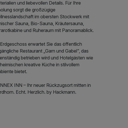
erialien und liebevollen Details. Für Ihre
holung sorgt die großzügige
llnesslandschaft im obersten Stockwerk mit
nnischer Sauna, Bio-Sauna, Kräutersauna,
frarotkabine und Ruheraum mit Panoramablick.
 Erdgeschoss erwartet Sie das öffentlich
gängliche Restaurant „Garn und Gabel“, das
genständig betrieben wird und Hotelgästen wie
heimischen kreative Küche in stilvollem
iente bietet.
NNEX INN – Ihr neuer Rückzugsort mitten in
rdhorn. Echt. Herzlich. by Hackmann.