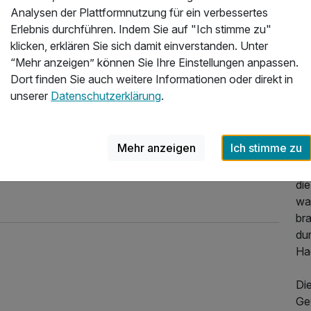
Analysen der Plattformnutzung für ein verbessertes
Erlebnis durchführen. Indem Sie auf "Ich stimme zu"
Üb
66,00 €
klicken, erklären Sie sich damit einverstanden. Unter
“Mehr anzeigen” können Sie Ihre Einstellungen anpassen.
KO
Dort finden Sie auch weitere Informationen oder direkt in
Zen
unserer
Datenschutzerklärung
.
Wi
66,00 €
Ha
410,00 €
p.P. ab
Ni
Mehr anzeigen
Ich stimme zu
Ge
66,00 €
ge
die
wa
br
66,00 €
du
Ha
63,00 €
Die
Ges