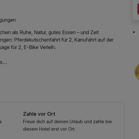
*
igungen
chen als Ruhe, Natur, gutes Essen – und Zeit
ungen: Pferdekutschenfahrt für 2, Kanufahrt auf der
ge für 2, E-Bike Verleih.
ds
n Ort, der ehrlich, warm und echt ist – einen Ort, der
ttet in sanfte Hügel und weite Landschaft, inmitten des
-LAN Nutzung / Internetnutzung
 Bild. Ein Haus, das Ruhe schenkt, Entschleunigung
astlichkeit empfängt.
Zahle vor Ort
auf liebevoll gestaltete Rückzugsmomente: regionale
ente – und viel Herz.
s
Freue dich auf deinen Urlaub und zahle bei
diesem Hotel erst vor Ort.
der Alltag draußen bleibt.