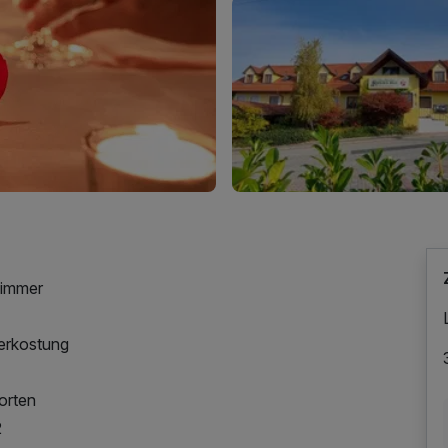
zimmer
erkostung
orten
2