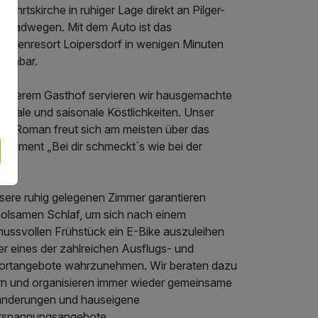
lfahrtskirche in ruhiger Lage direkt an Pilger-
d Radwegen. Mit dem Auto ist das
ermenresort Loipersdorf in wenigen Minuten
eichbar.
 unserem Gasthof servieren wir hausgemachte
ionale und saisonale Köstlichkeiten. Unser
ch Roman freut sich am meisten über das
pliment „Bei dir schmeckt`s wie bei der
a.“.
sere ruhig gelegenen Zimmer garantieren
holsamen Schlaf, um sich nach einem
nussvollen Frühstück ein E-Bike auszuleihen
er eines der zahlreichen Ausflugs- und
ortangebote wahrzunehmen. Wir beraten dazu
rn und organisieren immer wieder gemeinsame
nderungen und hauseigene
tspannungsangebote.