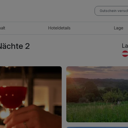
Gutschein vers
halt
Hotel
details
Lage
Nächte 2
La