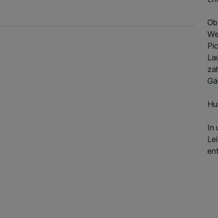
Ob 
Wei
Pic
La
za
Gä
Hu
In
Lei
en