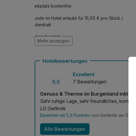
**Embodiment-Core Training
Parkplatz kostenfrei
Der Fokus liegt auf der ganzheitlichen Entwic
verschiedene Bewegungsformen wie Yoga, Pilate
Hunde im Hotel erlaubt für 15,00 € pro Stück /
Achtsamkeit und mentalen Techniken.
Aufenthalt
Durch diese Integration von Körper & mentaler 
abzubauen, die Körperhaltung zu verbessern, die
Fahrradverleih
Mehr anzeigen
fördern. Für Anfänger genauso wie für erfahre
Hotelbewertungen
Exzellent
5,5
7 Bewertungen
Genuss & Therme im Burgenland inkl. 
Sehr ruhige Lage, sehr freundliches, kompet
LG Gerlinde
Bewertet mit 5,9 Punkten
von Gerlinde am 06.0
Alle Bewertungen