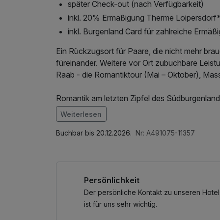
später Check-out (nach Verfügbarkeit)
inkl. 20% Ermäßigung Therme Loipersdorf
inkl. Burgenland Card für zahlreiche Ermäß
Ein Rückzugsort für Paare, die nicht mehr brau
füreinander. Weitere vor Ort zubuchbare Leist
Raab - die Romantiktour (Mai – Oktober), Massa
Romantik am letzten Zipfel des Südburgenlan
Manchmal braucht es keinen Luxus, sondern eine
Weiterlesen
Raum für Zweisamkeit schafft.
Im Angebot enthalten
Am südlichsten Zipfel des Burgenlands, eingebe
Parkplatz, 1 x kleines Abschiedsgeschenk, W
Buchbar bis 20.12.2026.
Nr: A491075-11357
Naturpark Raab, liegt das LandRastHaus Maria
möglich macht und seine Gäste mit geerdeter G
Persönlichkeit
Hier trifft Wirtshauskultur in Spitzenqualität 
Küche, saisonale Spezialitäten, stimmiges Ambi
Der persönliche Kontakt zu unseren Hotel
ist für uns sehr wichtig.
Paare, die hier ankommen, spüren sofort, dass 