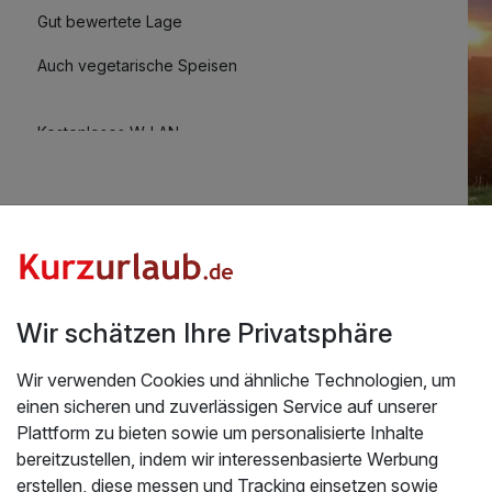
Gut bewertete Lage
klung von Körper und Geist. Diese Methode kombiniert
s, Taiji und funktionelles Training mit Elementen der
Auch vegetarische Speisen
Fokussierung hilft das Training dabei, Stress
 Flexibilität zu steigern und die mentale Klarheit zu
Kostenloses W-LAN
ne Praktizierende.
Wir schätzen Ihre Privatsphäre
Üb
Thermenermäßigung | 2 Nächte
entes Personal . Würde jederzeit wieder dort buchen.
Ein
Wir verwenden Cookies und ähnliche Technologien, um
einen sicheren und zuverlässigen Service auf unserer
7.2026
Ein
Plattform zu bieten sowie um personalisierte Inhalte
ihr
bereitzustellen, indem wir interessenbasierte Werbung
La
erstellen, diese messen und Tracking einsetzen sowie