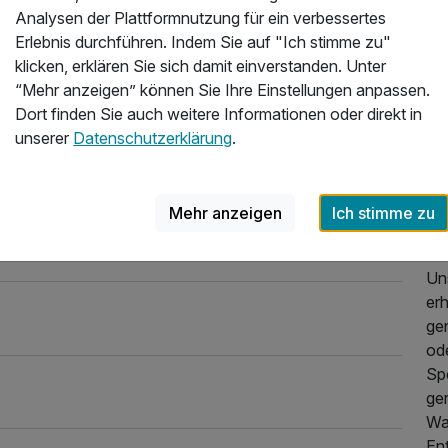
Wal
Analysen der Plattformnutzung für ein verbessertes
un
Erlebnis durchführen. Indem Sie auf "Ich stimme zu"
Th
klicken, erklären Sie sich damit einverstanden. Unter
err
“Mehr anzeigen” können Sie Ihre Einstellungen anpassen.
Dort finden Sie auch weitere Informationen oder direkt in
In
unserer
Datenschutzerklärung
.
reg
Ko
Kom
Mehr anzeigen
Ich stimme zu
Om
Un
er
ge
od
Sp
ge
Wa
En