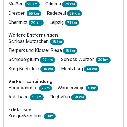
Meißen
Grimma
33 km
34 km
Dresden
Radebeul
55 km
59 km
Chemnitz
Leipzig
70 km
71 km
Weitere Entfernungen
Schloss Mutzschen
18 km
Tierpark und Kloster Riesa
18 km
Schildbergturm
Schloss Wurzen
27 km
30 km
Burg Kriebstein
Moritzburg
36 km
48 km
Verkehrsanbindung
Hauptbahnhof
Wanderwege
2 km
5 km
Autobahn
Flughafen
15 km
60 km
Erlebnisse
Kongreßzentrum
1 km