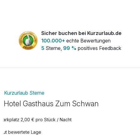
Ihr Geburtstags Extra
39,00 €
pro Zimmer
Sicher buchen bei Kurzurlaub.de
100.000+
echte Bewertungen
Ihr Romantik Extra
34,00 €
5
Sterne,
99 %
positives Feedback
pro Zimmer
Ihr Wohlfühl Extra
39,00 €
pro Zimmer
Late Check Out bis 14.00 Uhr
29,00 €
Kurzurlaub Sterne
pro Zimmer
Hotel Gasthaus Zum Schwan
Parkplatz 2,00 € pro Stück / Nacht
Gut bewertete Lage