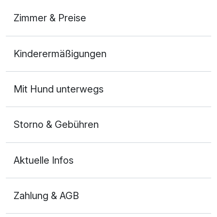
Zimmer & Preise
Doppelzimmer Haupthaus
Kinderermäßigungen
2 Erwachsene und 1 Kind
Mit Hund unterwegs
Storno & Gebühren
Aktuelle Infos
Zahlung & AGB