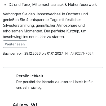
DJ und Tanz, Mitternachtssnack & Höhenfeuerwerk
Verbringen Sie den Jahreswechsel in Oschatz und
genießen Sie 4 entspannte Tage mit festlicher
Silvesterstimmung, gemütlicher Atmosphäre und
erholsamen Momenten. Der perfekte Kurztrip, um
beschwingt ins neue Jahr zu starten.
Weiterlesen
Im Angebot enthalten
W-LAN Nutzung / Internetnutzung
Buchbar vom 29.12.2026 bis 01.01.2027.
Nr: A492271-7024
Persönlichkeit
Der persönliche Kontakt zu unseren Hotels ist für
uns sehr wichtig.
Zahle vor Ort