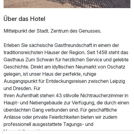
Über das Hotel
Mittelpunkt der Stadt. Zentrum des Genusses.
Ausstattung
Erleben Sie sächsische Gastfreundschaft in einem der
traditionsreichsten Häuser der Region. Seit 1458 steht das
Für 4 Tage
369,00 €
p.P. ab
Gasthaus Zum Schwan für herzlichen Service und gelebte
Geschichte. Direkt am idyllischen Neumarkt von Oschatz
gelegen, ist unser Haus der perfekte, ruhige
Ausgangspunkt für Entdeckungsreisen zwischen Leipzig
und Dresden. Für
Dreibettzimmer
Ihren Aufenthalt stehen 43 stilvolle Nichtraucherzimmer in
Haupt- und Nebengebäude zur Verfügung, die durch einen
3 Erwachsene
überdachten Gang verbunden sind. Für geschäftliche
Anlässe oder private Feierlichkeiten bieten wir zudem
professionell ausgestattete Tagungs- und
Veranstaltungsräume.