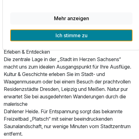
1 Erwachsenen
Halbpension oder den frischen Köstlichkeiten à la carte.
In den warmen Monaten lädt unsere mit Wein umrankte
Mehr anzeigen
Terrasse am Marktplatz zu einem Menü oder einem Glas
Wein unter freiem Himmel ein. Den Abend können Sie
Ich stimme zu
entspannt an unserer Hotelbar ausklingen lassen.
Erleben & Entdecken
Die zentrale Lage in der „Stadt im Herzen Sachsens“
macht uns zum idealen Ausgangspunkt für Ihre Ausflüge.
Kultur & Geschichte erleben Sie im Stadt- und
Waagenmuseum oder bei einem Besuch der prachtvollen
Residenzstädte Dresden, Leipzig und Meißen. Natur pur
erwartet Sie bei ausgedehnten Wanderungen durch die
malerische
Dahlener Heide. Für Entspannung sorgt das bekannte
Ausstattung
Freizeitbad „Platsch“ mit seiner beeindruckenden
Saunalandschaft, nur wenige Minuten vom Stadtzentrum
Für 4 Tage
419,00 €
p.P. ab
entfernt.