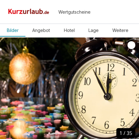
Wertgutscheine
Bilder
Angebot
Hotel
Lage
Weitere
1
1
/
/
35
35