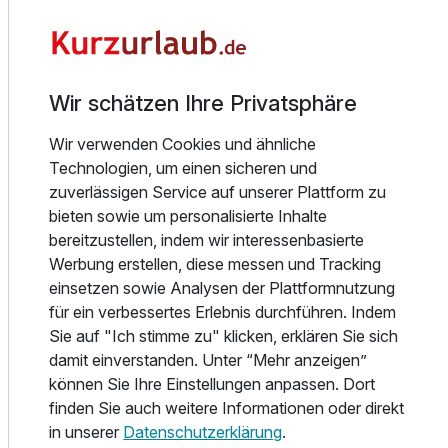
Alles auf einen Blick:
· 42 Einzel-, Doppel- und Dreibettzimmer, davon 15 Zimmer
im Haupthaus und 28 Zimmer im Nebenhaus
Wir schätzen Ihre Privatsphäre
· WC mit Dusche o. Badewanne, TV und kostenfreies
WLAN
Wir verwenden Cookies und ähnliche
· Nichtraucherzimmer
Technologien, um einen sicheren und
· Hotelrestaurant „Dorbachs Stuben“ mit Hotelbar
zuverlässigen Service auf unserer Plattform zu
· Terrasse am Marktplatz
bieten sowie um personalisierte Inhalte
· Tagungs- und Veranstaltungsräume
bereitzustellen, indem wir interessenbasierte
Ausstattung
· Lift im Haus
Werbung erstellen, diese messen und Tracking
· kostenpflichtige Parkplätze am Hotel
einsetzen sowie Analysen der Plattformnutzung
Für 4 Tage
369,00 €
p.P. ab
für ein verbessertes Erlebnis durchführen. Indem
Gastronomie
Sie auf "Ich stimme zu" klicken, erklären Sie sich
In unserem liebevoll eingerichteten Restaurant „Dorbachs-
damit einverstanden. Unter “Mehr anzeigen”
Stuben“ genießen Sie hochwertige Speisen aus regionalen
können Sie Ihre Einstellungen anpassen. Dort
Produkten. Starten Sie morgens mit einem reichhaltigen
finden Sie auch weitere Informationen oder direkt
Frühstück vom Buffet voller Energie in den Tag. Abends
in unserer
Datenschutzerklärung
.
Einzelzimmer Haupthaus
wählen Sie zwischen Gerichten im Rahmen der