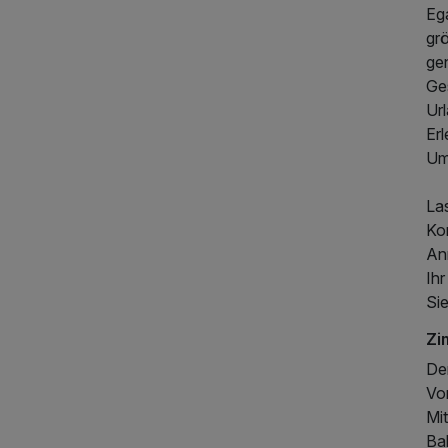
Ega
gr
ge
Ge
Url
Er
Um
Las
Ko
An
Ih
Sie
Zi
135,71 €
p.P. ab
De
Vo
Mi
Ba