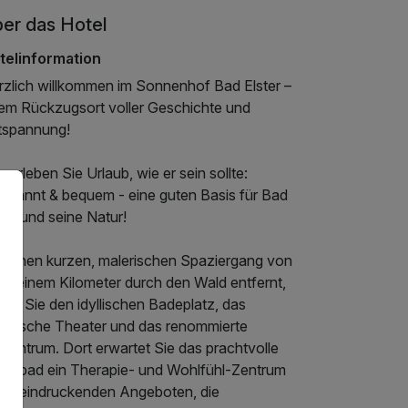
er das Hotel
telinformation
rzlich willkommen im Sonnenhof Bad Elster –
rem Rückzugsort voller Geschichte und
tspannung!
r erleben Sie Urlaub, wie er sein sollte:
tspannt & bequem - eine guten Basis für Bad
ter und seine Natur!
r einen kurzen, malerischen Spaziergang von
wa einem Kilometer durch den Wald entfernt,
den Sie den idyllischen Badeplatz, das
storische Theater und das renommierte
zentrum. Dort erwartet Sie das prachtvolle
bertbad ein Therapie- und Wohlfühl-Zentrum
t beeindruckenden Angeboten, die