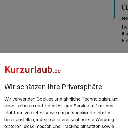
Üb
Ho
He
Ih
En
Hie
en
Els
Nu
Wir schätzen Ihre Privatsphäre
et
fin
Wir verwenden Cookies und ähnliche Technologien, um
hi
einen sicheren und zuverlässigen Service auf unserer
Kur
Plattform zu bieten sowie um personalisierte Inhalte
Al
bereitzustellen, indem wir interessenbasierte Werbung
mi
erstellen, diese messen und Tracking einsetzen sowie