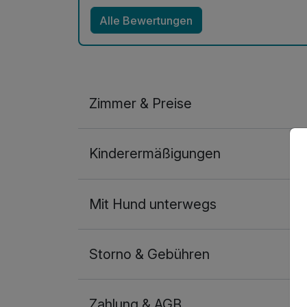
Alle Bewertungen
Zimmer & Preise
1 Personen Studio
Kinderermäßigungen
1 Erwachsenen und 2 Kinder
Mit Hund unterwegs
Storno & Gebühren
Zahlung & AGB