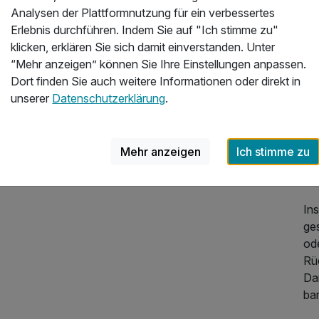
Ba
Analysen der Plattformnutzung für ein verbessertes
un
Erlebnis durchführen. Indem Sie auf "Ich stimme zu"
läs
klicken, erklären Sie sich damit einverstanden. Unter
“Mehr anzeigen” können Sie Ihre Einstellungen anpassen.
Der
Dort finden Sie auch weitere Informationen oder direkt in
Ge
unserer
Datenschutzerklärung
.
für
19
es
Mehr anzeigen
Ich stimme zu
171,71 €
p.P. ab
200
Atr
In
ges
ode
Rü
Da
bar