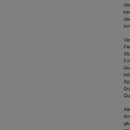
Ve
be
üb
so
Ve
Fle
St
5 r
Qu
mi
Ap
Qu
Qu
All
An
gib