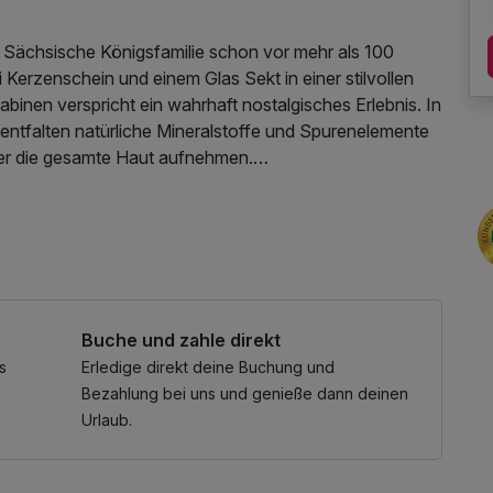
 Sächsische Königsfamilie schon vor mehr als 100
 Kerzenschein und einem Glas Sekt in einer stilvollen
binen verspricht ein wahrhaft nostalgisches Erlebnis. In
entfalten natürliche Mineralstoffe und Spurenelemente
über die gesamte Haut aufnehmen.
wegenetz, welches bereits im ausgehenden 19.
aft der Natur angelegt wurde. Die Wege gleichen einer
 bildet das Herzstück, von dem aus die Pfade wie
Wälder führen. So gelangen Sie direkt von Ihrer Urlaubstür
nd historischen Schutzhütten, aber eben auch direkt
Buche und zahle direkt
bert Theater sowie das NaturTheater mit seiner flexiblen
r, Kultur und Natur der Kultur- und Festspielstadt.
s
Erledige direkt deine Buchung und
 der Wandelhalle und im Kurhaus das Kulturerlebnis.
Bezahlung bei uns und genieße dann deinen
 Miniküche bietet dabei den idealen Rückzugsort.
Urlaub.
en Ambiente von Bad Elster eingebettet in die Natur.