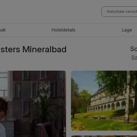
Gutschein vers
halt
Hotel
details
Lage
lsters Mineralbad
So
Ba