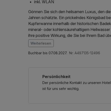
inkl. WLAN
Gönnen Sie sich den heilsamen Luxus, den die
Jahren schätzte. Ein prickelndes Königsbad bei
Kupferwanne innerhalb der historischen Badeka
mineral- oder kohlensäurehaltigem Heilwasser 
ihre positive Wirkung, die Sie bei Ihrem Bad 
Ein weiteres gelebtes Erbe ist das Terrainkur
Weiterlesen
Jahrhundert mit dem Wissen um die heilsame Kr
frisch aufgeschnittenen Torte: Das Kurzentrum
Buchbar bis 07.08.2027.
Nr: A497135-12496
einzelne Stücke direkt hinein in die Stille der 
aus auf kurzen Wegen zu schönen Ausblicken u
hinein in das belebte Kurzentrum.
Persönlichkeit
Dort vervollständigen das prachtvolle König Al
Überdachung den einzigartigen Dreiklang aus Ku
Der persönliche Kontakt zu unseren Hotel
Zudem bereichern hochwertige Ausstellungen in
ist für uns sehr wichtig.
Das Studio mit eigenem Balkon und praktischer
Genießen Sie Ihre königliche Auszeit im schön