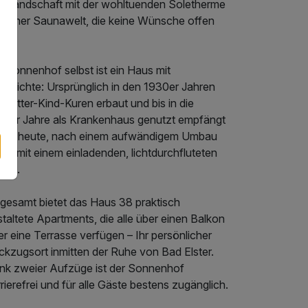
delandschaft mit der wohltuenden Soletherme
d einer Saunawelt, die keine Wünsche offen
st.
 Sonnenhof selbst ist ein Haus mit
schichte: Ursprünglich in den 1930er Jahren
 Mutter-Kind-Kuren erbaut und bis in die
90er Jahre als Krankenhaus genutzt empfängt
 Sie heute, nach einem aufwändigem Umbau
2, mit einem einladenden, lichtdurchfluteten
ium.
sgesamt bietet das Haus 38 praktisch
taltete Apartments, die alle über einen Balkon
r eine Terrasse verfügen – Ihr persönlicher
ckzugsort inmitten der Ruhe von Bad Elster.
nk zweier Aufzüge ist der Sonnenhof
rierefrei und für alle Gäste bestens zugänglich.