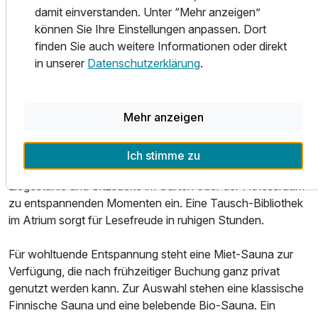
Wellness & Freizeit
damit einverstanden. Unter “Mehr anzeigen”
können Sie Ihre Einstellungen anpassen. Dort
Der Aufenthalt im Sonnenhof und in Bad Elster bietet eine
finden Sie auch weitere Informationen oder direkt
perfekte Kombination aus Erholung, Kultur und Natur –
in unserer
Datenschutzerklärung
.
ganz im Sinne des Dreiklangs des sächsischen Staatsbads.
Direkt vor der Tür starten zahlreiche Wanderungen und
Mehr anzeigen
Spaziergänge, die auf Outdooractive übersichtlich
zusammengestellt sind. Nach einem aktiven Tag in der
Natur laden die Sonnenterrasse, das Kneippbecken
Ich stimme zu
(geöffnet von März bis Oktober), der Tischtennisraum,
Liegestühle und Sitzsäcke im Garten oder der Fitnessraum
zu entspannenden Momenten ein. Eine Tausch-Bibliothek
im Atrium sorgt für Lesefreude in ruhigen Stunden.
Für wohltuende Entspannung steht eine Miet-Sauna zur
Verfügung, die nach frühzeitiger Buchung ganz privat
genutzt werden kann. Zur Auswahl stehen eine klassische
Finnische Sauna und eine belebende Bio-Sauna. Ein