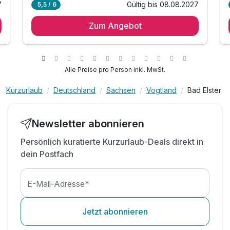
7
Gültig bis 08.08.2027
5,5 / 6
2 Übernachtungen im großzügigen Studio mit
Balkon und Kitchenette für Ihre Zeit in Bad Elster
Zum Angebot
2 x reichhaltiges Frühstücksbuffet mit echten
Bäckersemmeln am Springbrunnen im Atrium
&
1 x Wanderkarte für Ihre Ausflüge
Alle Preise pro Person inkl. MwSt.
1 x Flasche Bad Brambacher Mineralwasser zur
Erfrischung nach Ihrer Anreise im Studio
Kurzurlaub
Deutschland
Sachsen
Vogtland
Bad Elster
inkl. Parkplatz
inkl. WLAN
Newsletter abonnieren
Persönlich kuratierte Kurzurlaub-Deals direkt in
dein Postfach
E-Mail-Adresse*
Jetzt abonnieren