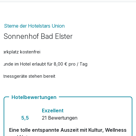
Studio mit eigenem Balkon und praktischer Miniküche
bietet dabei den idealen Rückzugsort.
Genießen Sie dieses besondere Zusammenspiel und
lassen Sie sich von der zeitlosen Kraft der Sole durch Ihren
Sterne der Hotelstars Union
Aufenthalt tragen.
Sonnenhof Bad Elster
Parkplatz kostenfrei
Hunde im Hotel erlaubt für 8,00 € pro / Tag
Fitnessgeräte stehen bereit
Hotelbewertungen
Exzellent
5,5
21 Bewertungen
Eine tolle entspannte Auszeit mit Kultur, Wellness