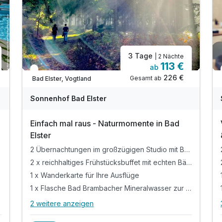
3 Tage
| 2 Nächte
113 €
ab
In 1 Woche wieder frei
226 €
Gesamt ab
Bad Elster, Vogtland
Sonnenhof Bad Elster
Einfach mal raus - Naturmomente in Bad
Elster
2 Übernachtungen im großzügigen Studio mit Balkon und Kitchenette für Ihre Zeit in Bad Elster
2 x reichhaltiges Frühstücksbuffet mit echten Bäckersemmeln am Springbrunnen im Atrium
nawelt
1 x Wanderkarte für Ihre Ausflüge
1 x Flasche Bad Brambacher Mineralwasser zur Erfrischung nach Ihrer Anreise im Studio
2 weitere anzeigen
Alle Inklusivleistungen
6 enthalten