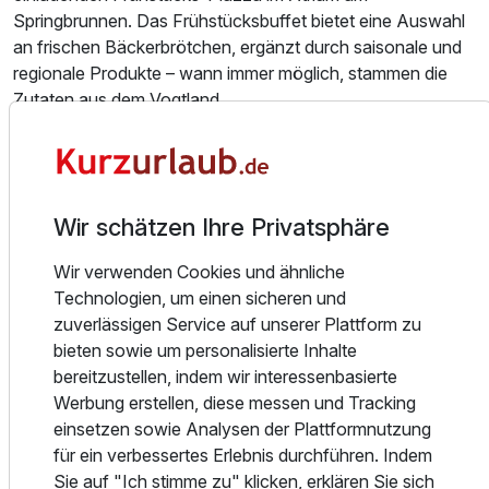
Springbrunnen. Das Frühstücksbuffet bietet eine Auswahl
an frischen Bäckerbrötchen, ergänzt durch saisonale und
regionale Produkte – wann immer möglich, stammen die
Zutaten aus dem Vogtland.
Ein besonderes Highlight ist die Müsli-Bar, an der Gäste ihre
individuellen Kreationen aus einer Vielzahl von Zutaten
nach eigenem Geschmack zusammenstellen können. Für
Wir schätzen Ihre Privatsphäre
zusätzliche Abwechslung sorgen hausgemachte Desserts
im Glas, Marmeladen, Salate und Kuchen, die eine gesunde
Wir verwenden Cookies und ähnliche
und schmackhafte Ergänzung bieten.
Technologien, um einen sicheren und
zuverlässigen Service auf unserer Plattform zu
Wer sein Frühstück lieber in privaten Atmosphäre genießen
bieten sowie um personalisierte Inhalte
möchte, kann den praktischen Brötchenservice in
bereitzustellen, indem wir interessenbasierte
Anspruch nehmen und sich die frischen Backwaren direkt
Werbung erstellen, diese messen und Tracking
für das Frühstück im Apartment bestellen. So kann jeder
einsetzen sowie Analysen der Plattformnutzung
den Tag ganz nach seinen persönlichen Vorlieben
für ein verbessertes Erlebnis durchführen. Indem
beginnen.
Sie auf "Ich stimme zu" klicken, erklären Sie sich