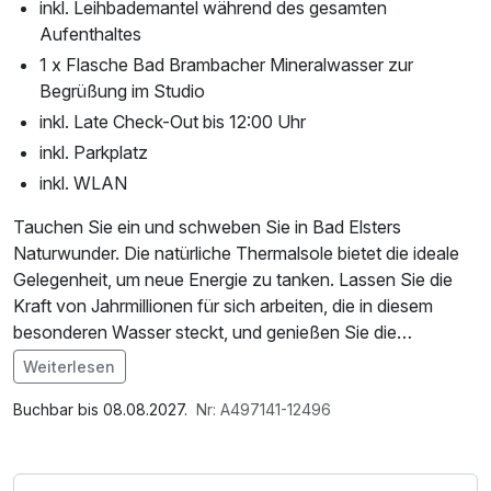
inkl. Leihbademantel während des gesamten
Aufenthaltes
1 x Flasche Bad Brambacher Mineralwasser zur
Begrüßung im Studio
inkl. Late Check-Out bis 12:00 Uhr
inkl. Parkplatz
inkl. WLAN
Tauchen Sie ein und schweben Sie in Bad Elsters
Naturwunder. Die natürliche Thermalsole bietet die ideale
Gelegenheit, um neue Energie zu tanken. Lassen Sie die
Kraft von Jahrmillionen für sich arbeiten, die in diesem
besonderen Wasser steckt, und genießen Sie die
regenerative Wirkung auf Körper und Geist. Ergänzend
Weiterlesen
bietet die großzügige Saunalandschaft weitere
entspannende Momente. In Bad Elster, dem
Buchbar bis 08.08.2027.
Nr: A497141-12496
traditionsreichsten Sächsischen Staatsbad und einem der
ältesten Moorheilbäder Deutschlands, finden Sie mit den
wertvollen Heilquellen für Ihre Trinkkur den perfekten Ort,