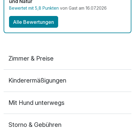
und Natur
Bewertet mit 5,8 Punkten
von Gast am 16.07.2026
Alle Bewertungen
Zimmer & Preise
1 Personen Studio
Kinderermäßigungen
1 Erwachsenen und 2 Kinder
Mit Hund unterwegs
Storno & Gebühren