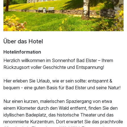
Über das Hotel
Hotelinformation
Herzlich willkommen im Sonnenhof Bad Elster – Ihrem
Rückzugsort voller Geschichte und Entspannung!
Hier erleben Sie Urlaub, wie er sein sollte: entspannt &
bequem - eine guten Basis für Bad Elster und seine Natur!
Ausstattung
Nur einen kurzen, malerischen Spaziergang von etwa
einem Kilometer durch den Wald entfernt, finden Sie den
idyllischen Badeplatz, das historische Theater und das
Für 4 Tage
204,11 €
p.P. ab
renommierte Kurzentrum. Dort erwartet Sie das prachtvolle