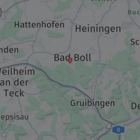
233,00 €
p.P. ab