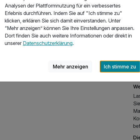
Ta
Analysen der Plattformnutzung für ein verbessertes
ko
Erlebnis durchführen. Indem Sie auf "Ich stimme zu"
mit
klicken, erklären Sie sich damit einverstanden. Unter
“Mehr anzeigen” können Sie Ihre Einstellungen anpassen.
Es
Dort finden Sie auch weitere Informationen oder direkt in
Das
unserer
Datenschutzerklärung
.
un
233,00 €
p.P. ab
Kl
lä
Mehr anzeigen
Ich stimme zu
ein
rei
We
Las
Si
Ma
Ko
bef
Di