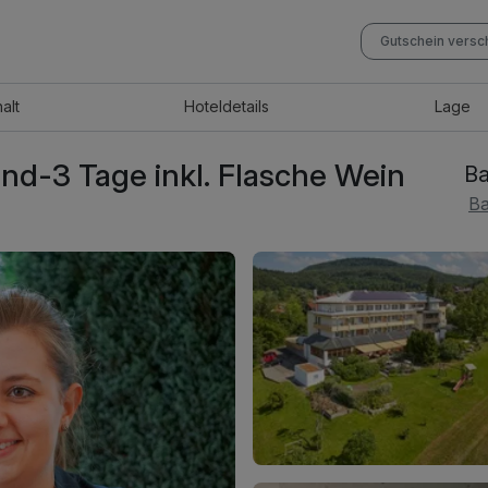
Gutschein vers
halt
Hotel
details
Lage
nd-3 Tage inkl. Flasche Wein
Ba
Ba