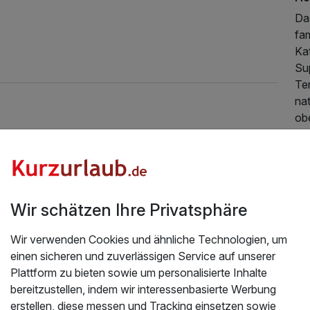
Das
fam
Ka
Su
Ter
nat
obe
St
Da
Wa
so
Wir schätzen Ihre Privatsphäre
di
Wir verwenden Cookies und ähnliche Technologien, um
Zi
einen sicheren und zuverlässigen Service auf unserer
In
Plattform zu bieten sowie um personalisierte Inhalte
Zi
bereitzustellen, indem wir interessenbasierte Werbung
Co
erstellen, diese messen und Tracking einsetzen sowie