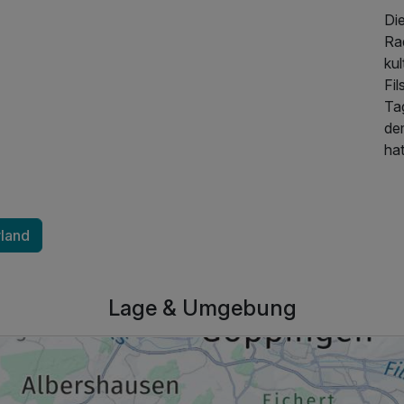
Di
Ra
ku
Fi
Ta
de
hat
rland
233,00 €
p.P. ab
Lage & Umgebung