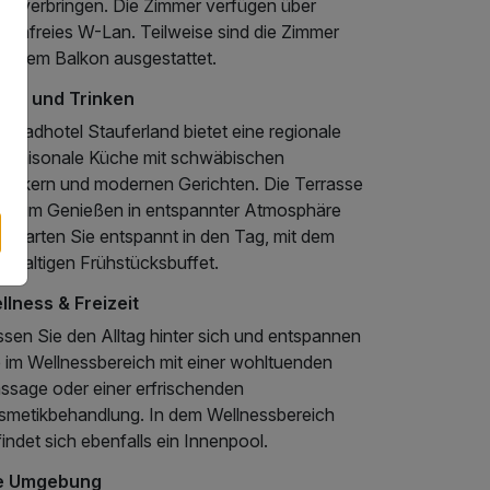
ge verbringen. Die Zimmer verfügen über
stenfreies W-Lan. Teilweise sind die Zimmer
 einem Balkon ausgestattet.
sen und Trinken
 Badhotel Stauferland bietet eine regionale
d saisonale Küche mit schwäbischen
assikern und modernen Gerichten. Die Terrasse
dt zum Genießen in entspannter Atmosphäre
. Starten Sie entspannt in den Tag, mit dem
chhaltigen Frühstücksbuffet.
llness & Freizeit
sen Sie den Alltag hinter sich und entspannen
e im Wellnessbereich mit einer wohltuenden
ssage oder einer erfrischenden
smetikbehandlung. In dem Wellnessbereich
indet sich ebenfalls ein Innenpool.
e Umgebung