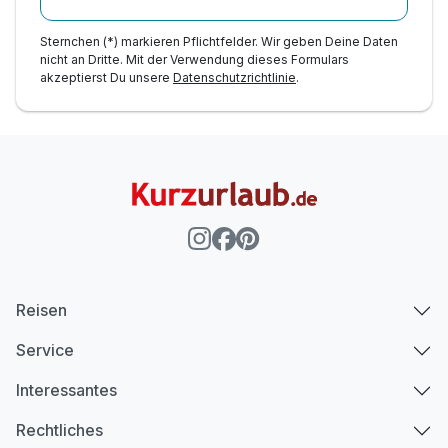
Sternchen (*) markieren Pflichtfelder. Wir geben Deine Daten
nicht an Dritte. Mit der Verwendung dieses Formulars
akzeptierst Du unsere
Datenschutzrichtlinie
.
Ausstattung
Für 5 Tage
476,00 €
p.P. ab
Superior Zimmer mit Balkon
Reisen
2 Erwachsene
Service
Interessantes
Rechtliches