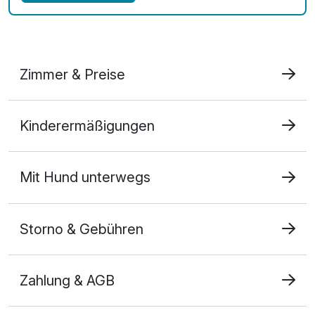
Zimmer & Preise
Comfort Einzelzimmer mit Balkon
Kinderermäßigungen
1 Erwachsenen
Mit Hund unterwegs
Storno & Gebühren
Zahlung & AGB