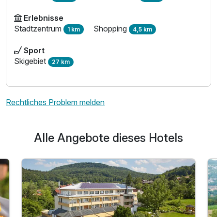
Erlebnisse
Stadtzentrum
Shopping
1 km
4,5 km
Sport
Skigebiet
27 km
Rechtliches Problem melden
Ausstattung
Alle Angebote dieses Hotels
Für 5 Tage
426,00 €
p.P. ab
Comfort Zimmer B