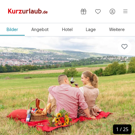
Wertgutscheine
Bilder
Angebot
Hotel
Lage
Weitere
1
1
/
/
25
25