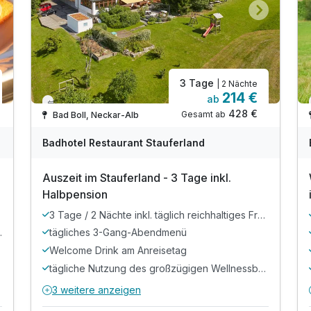
2 Erwachsene
3 Tage
| 2 Nächte
214 €
ab
Verfügbar bis Dezember
428 €
Gesamt ab
Bad Boll, Neckar-Alb
Badhotel Restaurant Stauferland
Auszeit im Stauferland - 3 Tage inkl.
Halbpension
3 Tage / 2 Nächte inkl. täglich reichhaltiges Frühstücksbuffet
-Gang-Abendmenü
tägliches 3-Gang-Abendmenü
Welcome Drink am Anreisetag
tägliche Nutzung des großzügigen Wellnessbereichs inkl. Schwimmbad, Brechelbad, Sauna und Infrarotkabine
Ausstattung
3 weitere anzeigen
Alle Inklusivleistungen
7 enthalten