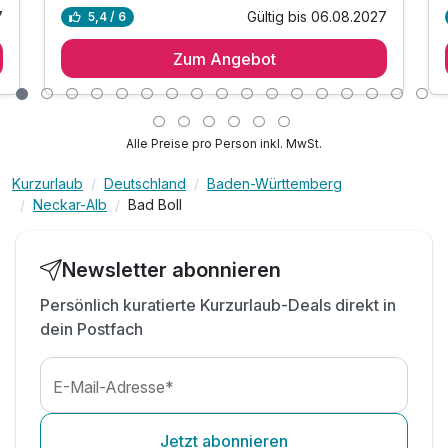
Für 5 Tage
426,00 €
p.P. ab
7
Gültig bis 06.08.2027
5,4 / 6
3 Tage / 2 Nächte inkl. täglich reichhaltiges
Frühstücksbuffet
Zum Angebot
tägliches 3-Gang-Abendmenü
Welcome Drink am Anreisetag
tägliche Nutzung des großzügigen
Economy Einzelzimmer
Alle Preise pro Person inkl. MwSt.
Wellnessbereichs inkl. Schwimmbad,
1 Erwachsenen
Brechelbad, Sauna und Infrarotkabine
Kurzurlaub
Deutschland
Baden-Württemberg
Alb Card
Neckar-Alb
Bad Boll
WLAN-Nutzung
Parkplatznutzung während des gesamten
Newsletter abonnieren
Aufenthaltes
Persönlich kuratierte Kurzurlaub-Deals direkt in
dein Postfach
E-Mail-Adresse*
Jetzt abonnieren