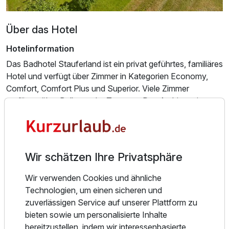
Über das Hotel
Hotelinformation
Das Badhotel Stauferland ist ein privat geführtes, familiäres
Hotel und verfügt über Zimmer in Kategorien Economy,
Comfort, Comfort Plus und Superior. Viele Zimmer
verfügen über Balkon oder Terrasse. Das Ambiente ist
ruhig und naturverbunden – direkt in halber Hanglage
oberhalb von Bad Boll und eingebettet in Streuobstgärten.
Ausstattung
Das Hotel liegt in der Nähe von naturbelassenen
Wir schätzen Ihre Privatsphäre
Wandergebieten und ermöglicht es den Gästen, sowohl die
Für 5 Tage
434,00 €
p.P. ab
Ruhe des ländlichen Umfelds als auch die Nähe zur Stadt
Wir verwenden Cookies und ähnliche
zu genießen.
Technologien, um einen sicheren und
zuverlässigen Service auf unserer Plattform zu
Zimmerinformation
bieten sowie um personalisierte Inhalte
In den insgesamt 45 gemütlich eingerichteten Zimmer, in
bereitzustellen, indem wir interessenbasierte