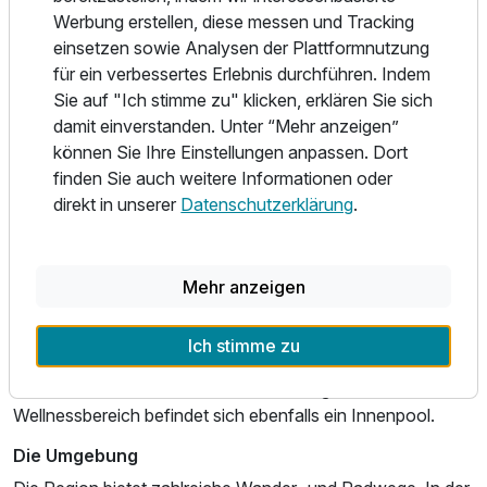
Comfort Plus Zimmer A
den Kategorien Economy, Comfort, Comfort Plus und
Werbung erstellen, diese messen und Tracking
2 Erwachsene
Superior lassen sich erholsame Tage verbringen. Die
einsetzen sowie Analysen der Plattformnutzung
Zimmer verfügen über kostenfreies W-Lan. Teilweise sind
für ein verbessertes Erlebnis durchführen. Indem
die Zimmer mit einem Balkon ausgestattet.
Sie auf "Ich stimme zu" klicken, erklären Sie sich
damit einverstanden. Unter “Mehr anzeigen”
Essen und Trinken
können Sie Ihre Einstellungen anpassen. Dort
Das Badhotel Stauferland bietet eine regionale und
finden Sie auch weitere Informationen oder
saisonale Küche mit schwäbischen Klassikern und
direkt in unserer
Datenschutzerklärung
.
modernen Gerichten. Die Terrasse lädt zum Genießen in
entspannter Atmosphäre ein. Starten Sie entspannt in den
Tag, mit dem reichhaltigen Frühstücksbuffet.
Mehr anzeigen
Wellness & Freizeit
Lassen Sie den Alltag hinter sich und entspannen Sie im
Ich stimme zu
Wellnessbereich mit einer wohltuenden Massage oder
einer erfrischenden Kosmetikbehandlung. In dem
Wellnessbereich befindet sich ebenfalls ein Innenpool.
Ausstattung
Die Umgebung