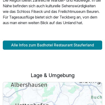
Die Region bietet zahlreiche Wander- und Radwege. In der
Für 5 Tage
434,00 €
p.P. ab
Nähe befinden sich auch kulturelle Sehenswürdigkeiten
wie das Schloss Filseck und das Freilichtmuseum Beuren.
Für Tagesausflüge bietet sich der Teckberg an, von dem
aus man einen weiten Blick auf das Umland hat.
Comfort Plus Zimmer C
2 Erwachsene
Alle Infos zum Badhotel Restaurant Stauferland
Lage & Umgebung