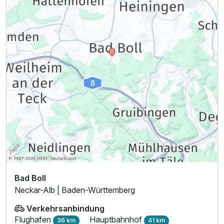
Ausstattung
Für 5 Tage
434,00 €
p.P. ab
Comfort Zimmer A
2 Erwachsene
Bad Boll
Neckar-Alb | Baden-Württemberg
Verkehrsanbindung
Flughafen
Hauptbahnhof
36 km
41 km