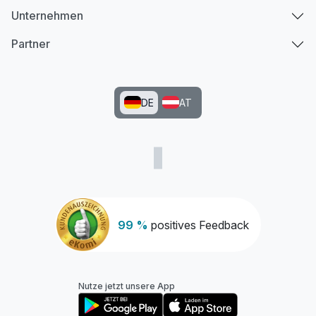
Unternehmen
Partner
DE
AT
Ausstattung
Für 5 Tage
440,00 €
p.P. ab
99 %
positives Feedback
Nutze jetzt unsere App