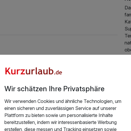
Das
fam
Ka
Su
Ter
nat
obe
St
Da
Wa
so
Wir schätzen Ihre Privatsphäre
di
Wir verwenden Cookies und ähnliche Technologien, um
Zi
einen sicheren und zuverlässigen Service auf unserer
In
Plattform zu bieten sowie um personalisierte Inhalte
Zi
bereitzustellen, indem wir interessenbasierte Werbung
Co
erstellen, diese messen und Tracking einsetzen sowie