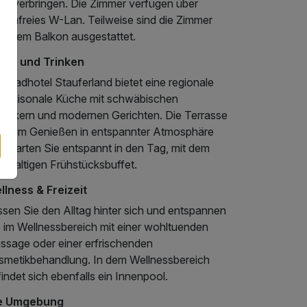
ge verbringen. Die Zimmer verfügen über
stenfreies W-Lan. Teilweise sind die Zimmer
 einem Balkon ausgestattet.
sen und Trinken
 Badhotel Stauferland bietet eine regionale
d saisonale Küche mit schwäbischen
assikern und modernen Gerichten. Die Terrasse
dt zum Genießen in entspannter Atmosphäre
. Starten Sie entspannt in den Tag, mit dem
chhaltigen Frühstücksbuffet.
llness & Freizeit
sen Sie den Alltag hinter sich und entspannen
e im Wellnessbereich mit einer wohltuenden
ssage oder einer erfrischenden
smetikbehandlung. In dem Wellnessbereich
indet sich ebenfalls ein Innenpool.
e Umgebung