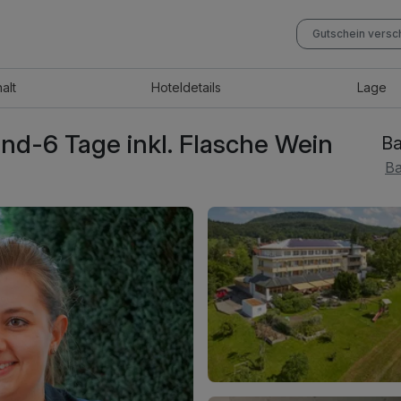
Gutschein vers
halt
Hotel
details
Lage
nd-6 Tage inkl. Flasche Wein
Ba
Ba