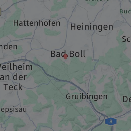
554,00 €
p.P. ab