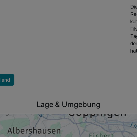
Di
Ra
ku
Fi
Ta
de
hat
rland
554,00 €
p.P. ab
Lage & Umgebung