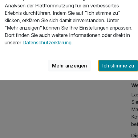
Ta
Analysen der Plattformnutzung für ein verbessertes
ko
Erlebnis durchführen. Indem Sie auf "Ich stimme zu"
mit
klicken, erklären Sie sich damit einverstanden. Unter
“Mehr anzeigen” können Sie Ihre Einstellungen anpassen.
Es
Dort finden Sie auch weitere Informationen oder direkt in
Das
unserer
Datenschutzerklärung
.
un
554,00 €
p.P. ab
Kl
lä
Mehr anzeigen
Ich stimme zu
ein
rei
We
Las
Si
Ma
Ko
bef
Di