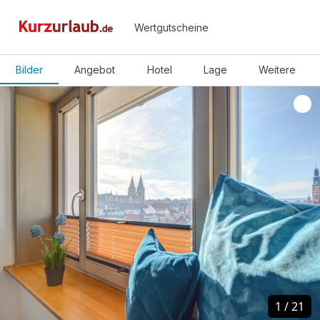
Wertgutscheine
Bilder
Angebot
Hotel
Lage
Weitere
1
1
/
/
21
21