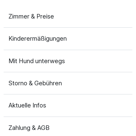
Zimmer & Preise
Superior Doppelzimmer
Kinderermäßigungen
2 Erwachsene und 1 Kind
Mit Hund unterwegs
Storno & Gebühren
Aktuelle Infos
Zahlung & AGB