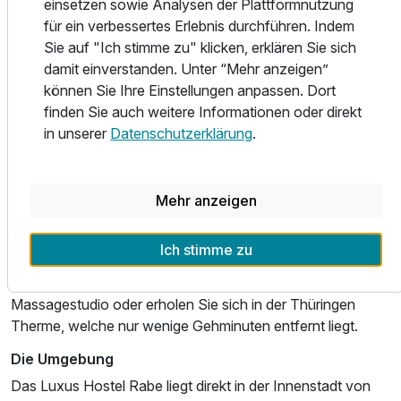
einsetzen sowie Analysen der Plattformnutzung
sich ein Besuch im Restaurant MEAT in der Kasseler
für ein verbessertes Erlebnis durchführen. Indem
Straße 5 – direkt im Hotel Stadt Mühlhausen. Hier stehen
Sie auf "Ich stimme zu" klicken, erklären Sie sich
hochwertige Speisen im BBQ-Style und ein stilvolles
damit einverstanden. Unter “Mehr anzeigen”
Ambiente im Mittelpunkt.
können Sie Ihre Einstellungen anpassen. Dort
Wellness & Freizeit
finden Sie auch weitere Informationen oder direkt
Sport und Fitness, egal ob drinnen und draußen! Parks und
in unserer
Datenschutzerklärung
.
Wanderwege laden zur Aktivitäten bei gutem Wetter ein.
Nur wenige Minuten entfernt beginnt im Stadtwald ein
scheinbar unendliches Netz an Wanderwegen und
Mehr anzeigen
natürlichen Attraktionen! Und bei schlechtem Wetter?
Nutzen Sie während Ihres Aufenthaltes kostenfrei den
Ich stimme zu
nahegelegenen Sportpark im Hotel Stadt Mühlhausen,
gönnen Sie sich eine Massage im Hauseigenen
Massagestudio oder erholen Sie sich in der Thüringen
Therme, welche nur wenige Gehminuten entfernt liegt.
Die Umgebung
Das Luxus Hostel Rabe liegt direkt in der Innenstadt von