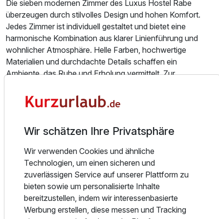
Die sieben modernen Zimmer des Luxus Hostel Rabe
überzeugen durch stilvolles Design und hohen Komfort.
Jedes Zimmer ist individuell gestaltet und bietet eine
harmonische Kombination aus klarer Linienführung und
wohnlicher Atmosphäre. Helle Farben, hochwertige
Materialien und durchdachte Details schaffen ein
Ambiente, das Ruhe und Erholung vermittelt. Zur
Ausstattung gehören komfortable Betten, moderne Bäder,
kostenfreies WLAN sowie eine Klimaanlage. Dank der
schallgeschützten Fenster lässt sich die zentrale Lage
genießen, ohne auf Ruhe verzichten zu müssen.
Wir schätzen Ihre Privatsphäre
Essen und Trinken
Wir verwenden Cookies und ähnliche
Das Frühstück wird täglich im Hotel Mühlhäuser Hof
Technologien, um einen sicheren und
serviert, das nur wenige Gehminuten vom Luxus Hostel
zuverlässigen Service auf unserer Plattform zu
Rabe entfernt liegt. In modernem Ambiente hinter
bieten sowie um personalisierte Inhalte
historischer Fassade erwartet Gäste ein
bereitzustellen, indem wir interessenbasierte
abwechslungsreiches Frühstücksangebot für einen
Werbung erstellen, diese messen und Tracking
genussvollen Start in den Tag. Für den Abend empfiehlt