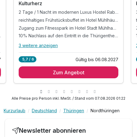
Kulturherz
2 Tage / 1 Nacht im modernen Luxus Hostel Rabe, in zentraler Altstadtlage von Mühlhausen
reichhaltiges Frühstücksbuffet im Hotel Mühlhäuser Hof
Zugang zum Fitnesspark im Hotel Stadt Mühlhausen
igentherme
10% Nachlass auf den Eintritt in die Thürigentherme
3 weitere anzeigen
Alle Inklusivleistungen
7 enthalten
7
Gültig bis 06.08.2027
5,7 / 6
2 Tage / 1 Nacht im modernen Luxus Hostel
Rabe, in zentraler Altstadtlage von Mühlhausen
Zum Angebot
reichhaltiges Frühstücksbuffet im Hotel
Mühlhäuser Hof
Zugang zum Fitnesspark im Hotel Stadt
Alle Preise pro Person inkl. MwSt. / Stand vom 07.08.2026 01:22
Mühlhausen
10% Nachlass auf den Eintritt in die
Kurzurlaub
Deutschland
Thüringen
Nordthüringen
Thürigentherme
10% Nachlass auf die Gesamtrechnung im
Restaurant "Meat"
Newsletter abonnieren
1 Flasche Mineralwasser bei Anreise auf dem