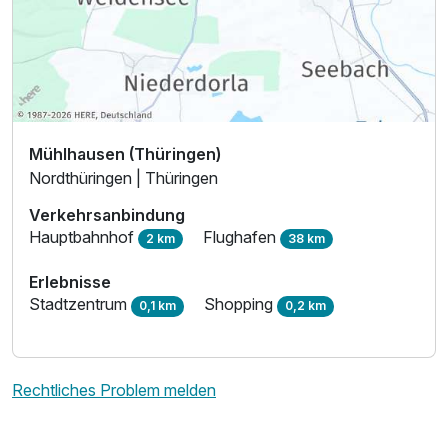
Mühlhausen (Thüringen)
Nordthüringen | Thüringen
Verkehrsanbindung
Hauptbahnhof
Flughafen
2 km
38 km
Erlebnisse
Stadtzentrum
Shopping
0,1 km
0,2 km
Rechtliches Problem melden