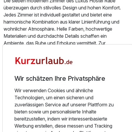
Die sieben modernen Zimmer des Luxus Hostel Rabe
überzeugen durch stilvolles Design und hohen Komfort.
Jedes Zimmer ist individuell gestaltet und bietet eine
harmonische Kombination aus klarer Linienführung und
wohnlicher Atmosphäre. Helle Farben, hochwertige
Materialien und durchdachte Details schaffen ein
Ambiente, das Ruhe und Erholung vermittelt. Zur
Ausstattung gehören komfortable Betten, moderne Bäder,
kostenfreies WLAN sowie eine Klimaanlage. Dank der
schallgeschützten Fenster lässt sich die zentrale Lage
genießen, ohne auf Ruhe verzichten zu müssen.
Wir schätzen Ihre Privatsphäre
Essen und Trinken
Wir verwenden Cookies und ähnliche
Das Frühstück wird täglich im Hotel Mühlhäuser Hof
Technologien, um einen sicheren und
serviert, das nur wenige Gehminuten vom Luxus Hostel
zuverlässigen Service auf unserer Plattform zu
Rabe entfernt liegt. In modernem Ambiente hinter
bieten sowie um personalisierte Inhalte
historischer Fassade erwartet Gäste ein
bereitzustellen, indem wir interessenbasierte
abwechslungsreiches Frühstücksangebot für einen
Werbung erstellen, diese messen und Tracking
genussvollen Start in den Tag. Für den Abend empfiehlt