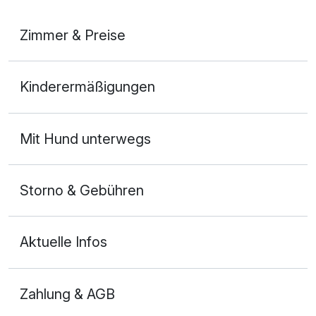
Zimmer & Preise
Superior Doppelzimmer
Kinderermäßigungen
2 Erwachsene und 1 Kind
Mit Hund unterwegs
Storno & Gebühren
Aktuelle Infos
Zahlung & AGB