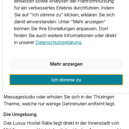
einsetzen sowie Analysen der Plattformnutzung
sich ein Besuch im Restaurant MEAT in der Kasseler
für ein verbessertes Erlebnis durchführen. Indem
Straße 5 – direkt im Hotel Stadt Mühlhausen. Hier stehen
Sie auf "Ich stimme zu" klicken, erklären Sie sich
hochwertige Speisen im BBQ-Style und ein stilvolles
damit einverstanden. Unter “Mehr anzeigen”
Ambiente im Mittelpunkt.
können Sie Ihre Einstellungen anpassen. Dort
Wellness & Freizeit
finden Sie auch weitere Informationen oder direkt
Sport und Fitness, egal ob drinnen und draußen! Parks und
in unserer
Datenschutzerklärung
.
Wanderwege laden zur Aktivitäten bei gutem Wetter ein.
Nur wenige Minuten entfernt beginnt im Stadtwald ein
scheinbar unendliches Netz an Wanderwegen und
Mehr anzeigen
natürlichen Attraktionen! Und bei schlechtem Wetter?
Nutzen Sie während Ihres Aufenthaltes kostenfrei den
Ich stimme zu
nahegelegenen Sportpark im Hotel Stadt Mühlhausen,
gönnen Sie sich eine Massage im Hauseigenen
Massagestudio oder erholen Sie sich in der Thüringen
Therme, welche nur wenige Gehminuten entfernt liegt.
Die Umgebung
Das Luxus Hostel Rabe liegt direkt in der Innenstadt von