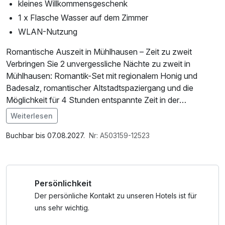
kleines Willkommensgeschenk
1 x Flasche Wasser auf dem Zimmer
WLAN-Nutzung
Romantische Auszeit in Mühlhausen – Zeit zu zweit
Verbringen Sie 2 unvergessliche Nächte zu zweit in
Mühlhausen: Romantik-Set mit regionalem Honig und
Badesalz, romantischer Altstadtspaziergang und die
Möglichkeit für 4 Stunden entspannte Zeit in der
Thüringentherme zu verbringen. Perfekt für Paare, die
Weiterlesen
gemeinsame Zeit lieben.
Buchbar bis 07.08.2027.
Nr: A503159-12523
Persönlichkeit
Der persönliche Kontakt zu unseren Hotels ist für
uns sehr wichtig.