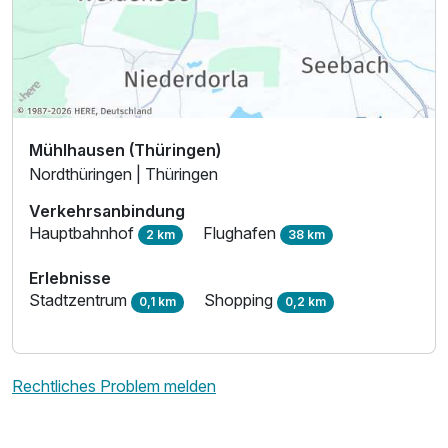
Mühlhausen (Thüringen)
Nordthüringen | Thüringen
Verkehrsanbindung
Hauptbahnhof
Flughafen
2 km
38 km
Erlebnisse
Stadtzentrum
Shopping
0,1 km
0,2 km
Rechtliches Problem melden