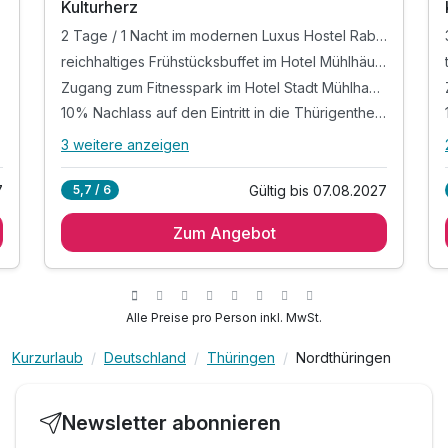
Kulturherz
2 Tage / 1 Nacht im modernen Luxus Hostel Rabe, in zentraler Altstadtlage von Mühlhausen
reichhaltiges Frühstücksbuffet im Hotel Mühlhäuser Hof
Zugang zum Fitnesspark im Hotel Stadt Mühlhausen
10% Nachlass auf den Eintritt in die Thürigentherme
3 weitere anzeigen
Alle Inklusivleistungen
7 enthalten
7
Gültig bis 07.08.2027
5,7 / 6
2 Tage / 1 Nacht im modernen Luxus Hostel
Rabe, in zentraler Altstadtlage von Mühlhausen
Zum Angebot
reichhaltiges Frühstücksbuffet im Hotel
Mühlhäuser Hof
Zugang zum Fitnesspark im Hotel Stadt
Alle Preise pro Person inkl. MwSt.
Mühlhausen
10% Nachlass auf den Eintritt in die
Kurzurlaub
Deutschland
Thüringen
Nordthüringen
Thürigentherme
10% Nachlass auf die Gesamtrechnung im
Restaurant "Meat"
Newsletter abonnieren
1 Flasche Mineralwasser bei Anreise auf dem