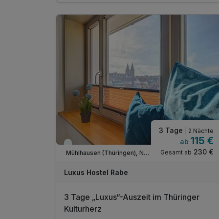
Mühlhäuser Hof
10% Nachlass auf den Eintritt in die
Thürigentherme
10% Nachlass auf die Gesamtrechnung im
Restaurant "Meat"
Zugang zum Fitnesspark im Hotel Stadt
Mühlhausen
WLAN-Nutzung
1 Flasche Mineralwasser bei Anreise auf dem
Zimmer
3 Tage
| 2 Nächte
115 €
ab
Immer verfügbar
230 €
Gesamt ab
Mühlhausen (Thüringen), Nordthüringen
Luxus Hostel Rabe
3 Tage „Luxus“-Auszeit im Thüringer
Kulturherz