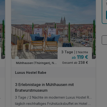
3 Tage
| 2 Nächte
119 €
ab
Immer verfügbar
238 €
Gesamt ab
Mühlhausen (Thüringen), Nordthüringen
Luxus Hostel Rabe
3 Erlebnistage in Mühlhausen mit
Bratwurstmuseum
raler Altstadtlage von Mühlhausen
3 Tage / 2 Nächte im modernen Luxus Hostel Rabe, in zentraler Altstadtlage von Mühlhausen
täglich reichhaltiges Frühstücksbuffet im Hotel Mühlhäuser Hof