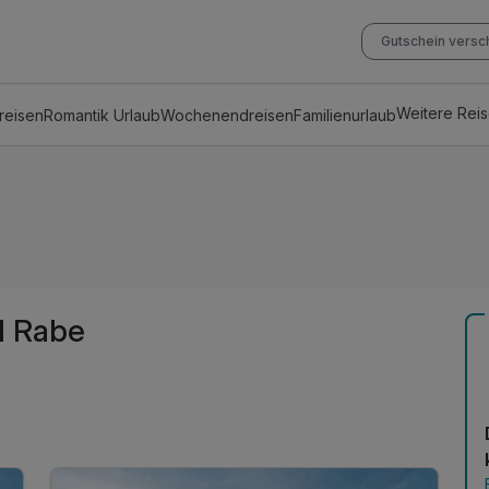
Gutschein vers
Weitere Rei
reisen
Romantik Urlaub
Wochenendreisen
Familienurlaub
l Rabe