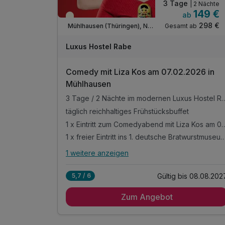
3 Tage
| 2 Nächte
149 €
ab
Saisonal verfügbar
298 €
Gesamt ab
Mühlhausen (Thüringen), Nordthüringen
Luxus Hostel Rabe
Comedy mit Liza Kos am 07.02.2026 in
Mühlhausen
3 Tage / 2 Nächte im modernen Luxus Hostel Rabe, in zent
täglich reichhaltiges Frühstücksbuffet
1 x Eintritt zum Comedyabend mit Liza Kos a
1 x freier Eintritt ins 1. deutsche Bratwurstmuseum inkl. Thüringer Rostbratwurst vo
1 weitere anzeigen
Alle Inklusivleistungen
5 enthalten
Gültig bis 08.08.202
5,7 / 6
3 Tage / 2 Nächte im modernen Luxus Hostel
Rabe, in zentraler Altstadtlage von Mühlhausen
Zum Angebot
täglich reichhaltiges Frühstücksbuffet
1 x Eintritt zum Comedyabend mit Liza Kos am