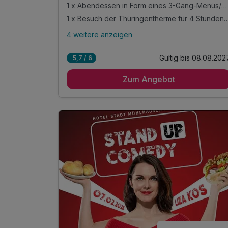
1 x Abendessen in Form eines 3-Gang-Menüs/Buffets nach Wahl des Küchenchefs im Hotel Stadt Mühlhausen, Kasseler Straße 5, 99974 Mühlhausen
1 x Besuch der Thüringentherme für 4 Stunden (Saun
4 weitere anzeigen
Alle Inklusivleistungen
8 enthalten
Gültig bis 08.08.202
5,7 / 6
3 Tage / 2 Nächte im modernen Luxus Hostel
Rabe, in zentraler Altstadtlage von Mühlhausen
Zum Angebot
täglich reichhaltiges Frühstücksbuffet im Hotel
Mühlhäuser Hof von 07:00 Uhr bis 10:00 Uhr
1 x Abendessen in Form eines 3-Gang-
Menüs/Buffets nach Wahl des Küchenchefs im
Hotel Stadt Mühlhausen, Kasseler Straße 5,
99974 Mühlhausen
1 x Besuch der Thüringentherme für 4 Stunden
(Sauna vor Ort zubuchbar)
kleines Willkommensgeschenk
1 x Flasche Wasser auf dem Zimmer
1 x Info-Material und Stadtplan
WLAN-Nutzung