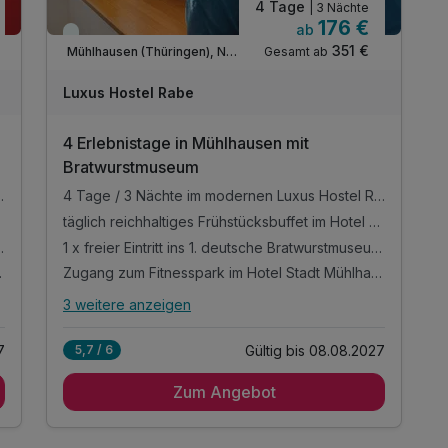
4 Tage
| 3 Nächte
176 €
ab
Immer verfügbar
351 €
Gesamt ab
Mühlhausen (Thüringen), Nordthüringen
Luxus Hostel Rabe
4 Erlebnistage in Mühlhausen mit
Bratwurstmuseum
raler Altstadtlage von Mühlhausen
4 Tage / 3 Nächte im modernen Luxus Hostel Rabe, in zentraler Altstadtlage von Mühlhausen
täglich reichhaltiges Frühstücksbuffet im Hotel Mühlhäuser Hof
m 07.02.2026 im Mühlhussia
1 x freier Eintritt ins 1. deutsche Bratwurstmuseum inkl. Thüringer Rostbratwurst vom Grill und Getränk
m Grill und Getränk
Zugang zum Fitnesspark im Hotel Stadt Mühlhausen
3 weitere anzeigen
Alle Inklusivleistungen
7 enthalten
7
Gültig bis 08.08.2027
5,7 / 6
4 Tage / 3 Nächte im modernen Luxus Hostel
Rabe, in zentraler Altstadtlage von Mühlhausen
Zum Angebot
täglich reichhaltiges Frühstücksbuffet im Hotel
Mühlhäuser Hof