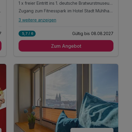
1 x freier Eintritt ins 1. deutsche Bratwurstmuseum inkl. Thüringer Rostbratwurst vom Grill und Getränk
a vor Ort zubuchbar)
Zugang zum Fitnesspark im Hotel Stadt Mühlhausen
3 weitere anzeigen
Alle Inklusivleistungen
7 enthalten
7
Gültig bis 08.08.2027
5,7 / 6
3 Tage / 2 Nächte im modernen Luxus Hostel
Rabe, in zentraler Altstadtlage von Mühlhausen
Zum Angebot
täglich reichhaltiges Frühstücksbuffet im Hotel
Mühlhäuser Hof
1 x freier Eintritt ins 1. deutsche Bratwurstmuseum
inkl. Thüringer Rostbratwurst vom Grill und
Getränk
Zugang zum Fitnesspark im Hotel Stadt
Mühlhausen
10% Nachlass auf den Eintritt in die
Thüringentherme
10% Nachlass auf die Gesamtrechnung im
Restaurant "Meat"
WLAN-Nutzung