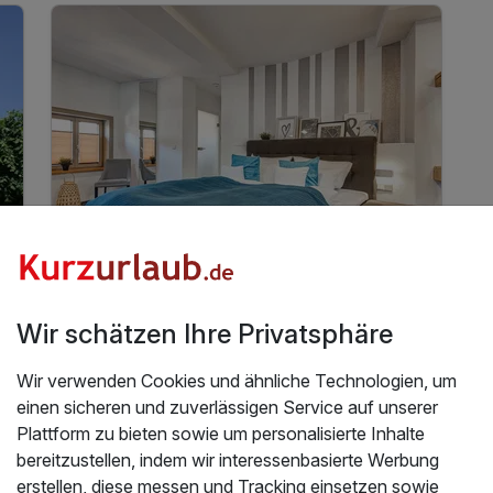
1 x freier Eintritt ins 1. deutsche Bratwurstmuseum
inkl. Thüringer Rostbratwurst vom Grill und
m
Getränk
Zugang zum Fitnesspark im Hotel Stadt
Mühlhausen
10% Nachlass auf den Eintritt in die
Thüringentherme
10% Nachlass auf die Gesamtrechnung im
Restaurant "Meat"
WLAN-Nutzung
2 Tage
| 1 Nacht
58 €
ab
In 1 Woche wieder frei
115 €
Gesamt ab
Mühlhausen (Thüringen), Nordthüringen
Wir schätzen Ihre Privatsphäre
Luxus Hostel Rabe
Wir verwenden Cookies und ähnliche Technologien, um
einen sicheren und zuverlässigen Service auf unserer
2 Tage „Luxus“-Auszeit im Thüringer
Plattform zu bieten sowie um personalisierte Inhalte
Kulturherz
bereitzustellen, indem wir interessenbasierte Werbung
raler Altstadtlage von Mühlhausen
2 Tage / 1 Nacht im modernen Luxus Hostel Rabe, in zentraler Altstadtlage von Mühlhausen
erstellen, diese messen und Tracking einsetzen sowie