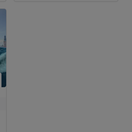
Mühlhäuser Hof
Zugang zum Fitnesspark im Hotel Stadt
Mühlhausen
10% Nachlass auf den Eintritt in die
Thürigentherme
10% Nachlass auf die Gesamtrechnung im
Restaurant "Meat"
WLAN-Nutzung