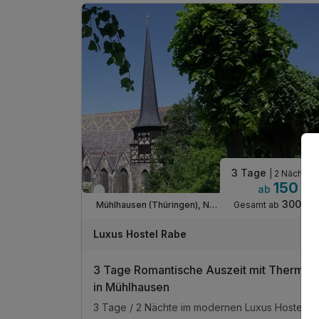
07.02.2026 im Mühlhussia
1 x freier Eintritt ins 1. deutsche Bratwurstmuseu
inkl. Thüringer Rostbratwurst vom Grill und
Getränk
WLAN-Nutzung
3 Tage
| 2 Nächte
150 €
ab
Immer verfügbar
300 €
Gesamt ab
Mühlhausen (Thüringen), Nordthüringen
Luxus Hostel Rabe
3 Tage Romantische Auszeit mit Therme
in Mühlhausen
3 Tage / 2 Nächte im modernen Luxus Hostel Rabe, in zent