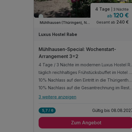
4 Tage
| 3 Nächte
120 €
ab
Immer verfügbar
240 €
Gesamt ab
Mühlhausen (Thüringen), Nordthüringen
Luxus Hostel Rabe
Mühlhausen-Special: Wochenstart-
Arrangement 3=2
4 Tage / 3 Nächte im modernen Luxus Hostel Rabe,
täglich reichhaltiges Frühstücksbuffet im Hotel Mühlhäuser Hof
10% Nachlass auf den Eintritt in die Thürigentherme
10% Nachlass auf die Gesamtrechnung im Restau
3 weitere anzeigen
Alle Inklusivleistungen
7 enthalten
Gültig bis 08.08.202
5,7 / 6
4 Tage / 3 Nächte im modernen Luxus Hostel
Rabe, in zentraler Altstadtlage von Mühlhausen
Zum Angebot
täglich reichhaltiges Frühstücksbuffet im Hotel