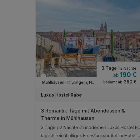
3 Tage
| 2 Nächte
190 €
ab
In 1 Woche wieder frei
380 €
Gesamt ab
Mühlhausen (Thüringen), Nordthüringen
Luxus Hostel Rabe
3 Romantik Tage mit Abendessen &
Therme in Mühlhausen
3 Tage / 2 Nächte im modernen Luxus Hostel Rabe, in zent
täglich reichhaltiges Frühstücksbuffet im Hotel Mühlhäuser Hof von 07:00 Uhr bis 10:00 Uhr