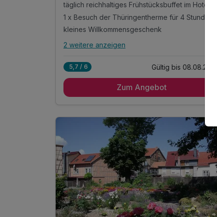
täglich reichhaltiges Frühstücksbuffet im Hotel Mühlhäuser Hof von 07:00 Uhr bis 10:00 Uhr
1 x Besuch der Thüringentherme für 4 Stunden (Saun
kleines Willkommensgeschenk
2 weitere anzeigen
Alle Inklusivleistungen
6 enthalten
Gültig bis 08.08.202
5,7 / 6
3 Tage / 2 Nächte im modernen Luxus Hostel
Rabe, in zentraler Altstadtlage von Mühlhausen
Zum Angebot
täglich reichhaltiges Frühstücksbuffet im Hotel
Mühlhäuser Hof von 07:00 Uhr bis 10:00 Uhr
1 x Besuch der Thüringentherme für 4 Stunden
(Sauna vor Ort zubuchbar)
kleines Willkommensgeschenk
1 x Flasche Wasser auf dem Zimmer
WLAN-Nutzung