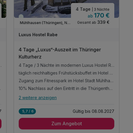
4 Tage
| 3 Nächte
170 €
ab
Immer verfügbar
339 €
Gesamt ab
Mühlhausen (Thüringen), Nordthüringen
Luxus Hostel Rabe
4 Tage „Luxus“-Auszeit im Thüringer
Kulturherz
 in zentraler Altstadtlage von Mühlhausen
4 Tage / 3 Nächte im modernen Luxus Hostel Rabe, in zentraler Altstadtlage von Mühlhausen
täglich reichhaltiges Frühstücksbuffet im Hotel Mühlhäuser Hof
Zugang zum Fitnesspark im Hotel Stadt Mühlhausen
rant "Meat"
10% Nachlass auf den Eintritt in die Thürigentherme
2 weitere anzeigen
Alle Inklusivleistungen
6 enthalten
7
Gültig bis 08.08.2027
5,7 / 6
4 Tage / 3 Nächte im modernen Luxus Hostel
Rabe, in zentraler Altstadtlage von Mühlhausen
Zum Angebot
täglich reichhaltiges Frühstücksbuffet im Hotel