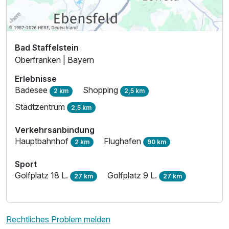
Für 7 Tage
553,50 €
p.P. ab
Bad Staffelstein
Oberfranken | Bayern
Erlebnisse
Badesee
Shopping
2 km
2,5 km
Stadtzentrum
2,5 km
Verkehrsanbindung
Hauptbahnhof
Flughafen
2 km
90 km
Sport
Golfplatz 18 L.
Golfplatz 9 L.
27 km
27 km
Rechtliches Problem melden