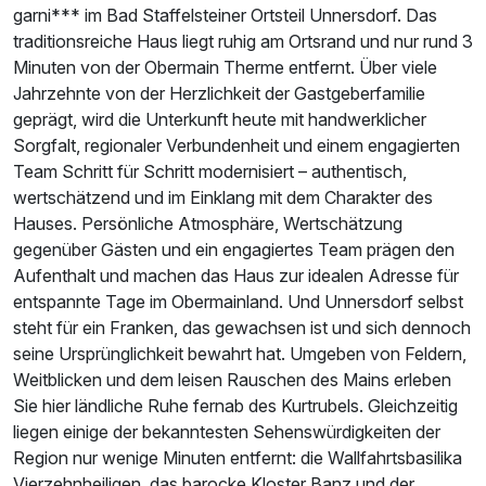
garni*** im Bad Staffelsteiner Ortsteil Unnersdorf. Das
traditionsreiche Haus liegt ruhig am Ortsrand und nur rund 3
Ausstattung
Minuten von der Obermain Therme entfernt. Über viele
Jahrzehnte von der Herzlichkeit der Gastgeberfamilie
Für 7 Tage
geprägt, wird die Unterkunft heute mit handwerklicher
523,50 €
p.P. ab
Sorgfalt, regionaler Verbundenheit und einem engagierten
Team Schritt für Schritt modernisiert – authentisch,
wertschätzend und im Einklang mit dem Charakter des
Hauses. Persönliche Atmosphäre, Wertschätzung
gegenüber Gästen und ein engagiertes Team prägen den
Familienzimmer
Aufenthalt und machen das Haus zur idealen Adresse für
2 Erwachsene und 3 Kinder
entspannte Tage im Obermainland. Und Unnersdorf selbst
steht für ein Franken, das gewachsen ist und sich dennoch
seine Ursprünglichkeit bewahrt hat. Umgeben von Feldern,
Weitblicken und dem leisen Rauschen des Mains erleben
Sie hier ländliche Ruhe fernab des Kurtrubels. Gleichzeitig
liegen einige der bekanntesten Sehenswürdigkeiten der
Region nur wenige Minuten entfernt: die Wallfahrtsbasilika
Vierzehnheiligen, das barocke Kloster Banz und der