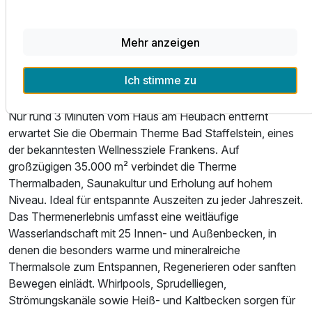
Genussmoment ist die regionale Bierkultur: Die Region
verfügt über die meisten Metzgereien und die meisten
Garten Chalet Einzelnutzung
Brauereien pro Einwohner in Deutschland. Und Bier aus
1 Erwachsenen und 1 Kind
Mehr anzeigen
einer der elf Bad Staffelsteiner Brauereien steht ganztägig
in der MaxiBar zur Verfügung.
Ich stimme zu
Wellness & Freizeit
Nur rund 3 Minuten vom Haus am Heubach entfernt
erwartet Sie die Obermain Therme Bad Staffelstein, eines
der bekanntesten Wellnessziele Frankens. Auf
großzügigen 35.000 m² verbindet die Therme
Thermalbaden, Saunakultur und Erholung auf hohem
Niveau. Ideal für entspannte Auszeiten zu jeder Jahreszeit.
Das Thermenerlebnis umfasst eine weitläufige
Wasserlandschaft mit 25 Innen- und Außenbecken, in
denen die besonders warme und mineralreiche
Thermalsole zum Entspannen, Regenerieren oder sanften
Bewegen einlädt. Whirlpools, Sprudelliegen,
Strömungskanäle sowie Heiß- und Kaltbecken sorgen für
Ausstattung