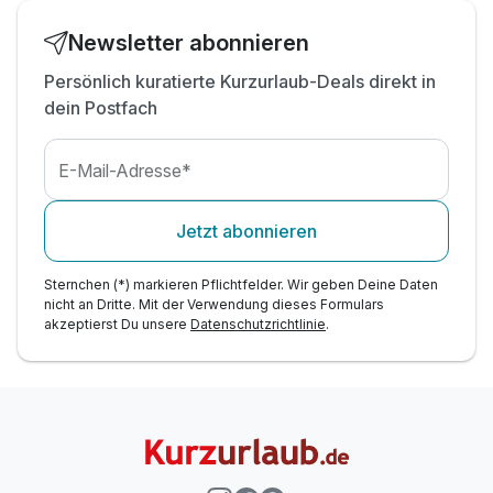
& Blatttees im Hotel
Digitale Gästemappe im Hotel
Newsletter abonnieren
Parken kostenfrei auf hoteleigenen Stellplätzen
Persönlich kuratierte Kurzurlaub-Deals direkt in
kostenfreies W-LAN
dein Postfach
Stadt- und Kulturführungen, ja nach Termin
Late Check-Out bis 13 Uhr
E-Mail-Adresse*
Bad Staffelstein Gästekarte mit 66 zusätzlichen
oder ermäßigten Leistungen über den Kurbeitrag
Kinder unter 7 Jahren dürfen nicht in die
Jetzt abonnieren
Obermain Therme
Kinder zwischen 7 und 9 Jahren benötigen für
Sternchen (*) markieren Pflichtfelder. Wir geben Deine Daten
die Therme ein ärztliches Atte
nicht an Dritte. Mit der Verwendung dieses Formulars
akzeptierst Du unsere
Datenschutzrichtlinie
.