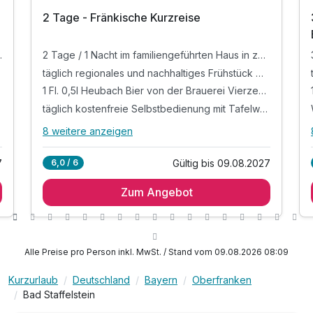
2 Tage - Fränkische Kurzreise
in zentraler Lage
2 Tage / 1 Nacht im familiengeführten Haus in zentraler Lage
täglich regionales und nachhaltiges Frühstück mit regionalen Spezialitäten, frischen Eierspeisen und vielem mehr
1 Fl. 0,5l Heubach Bier von der Brauerei Vierzehnheiligen zur Begrüßung auf dem Zimmer
täglich kostenfreie Selbstbedienung mit Tafelwasser, Kaffee, Cappuccino, Espresso etc. & Blatttees im Hotel
8 weitere anzeigen
Alle Inklusivleistungen
12 enthalten
7
Gültig bis 09.08.2027
6,0 / 6
2 Tage / 1 Nacht im familiengeführten Haus in
zentraler Lage
Zum Angebot
täglich regionales und nachhaltiges Frühstück mit
regionalen Spezialitäten, frischen Eierspeisen
und vielem mehr
Alle Preise pro Person inkl. MwSt. / Stand vom 09.08.2026 08:09
1 Fl. 0,5l Heubach Bier von der Brauerei
Vierzehnheiligen zur Begrüßung auf dem Zimmer
Kurzurlaub
Deutschland
Bayern
Oberfranken
täglich kostenfreie Selbstbedienung mit
Bad Staffelstein
Tafelwasser, Kaffee, Cappuccino, Espresso etc.