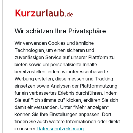
Aufenthalt für Zwei- und Vierbeiner ermöglicht. Ein Ort zum
Ankommen, Abschalten und Wohlfühlen. Einzelzimmer auf
Nachfrage.
Essen und Trinken
Wir schätzen Ihre Privatsphäre
Der Tag beginnt entspannt mit einem vielseitigen
Frühstück, das je nach Wunsch als Buffet, Etageren-
Wir verwenden Cookies und ähnliche
Service oder to go angeboten wird. Auf dem
Technologien, um einen sicheren und
Frühstückstisch stehen dabei regionale Spezialitäten im
zuverlässigen Service auf unserer Plattform zu
Mittelpunkt: fränkische Wurst- und Schinkenspezialitäten,
bieten sowie um personalisierte Inhalte
frische Brötchen, Käse, Joghurt, Obst, Müsli und Säfte.
bereitzustellen, indem wir interessenbasierte
Ergänzt wird das Angebot durch frisch zubereitete
Werbung erstellen, diese messen und Tracking
Eierspeisen sowie eine Auswahl an Kaffee- und
einsetzen sowie Analysen der Plattformnutzung
Ausstattung
Teespezialitäten, die ganztägig inklusive sind. Tafelwasser
für ein verbessertes Erlebnis durchführen. Indem
steht jederzeit zur Verfügung. Serviert wird das Frühstück
Sie auf "Ich stimme zu" klicken, erklären Sie sich
Für 7 Tage
553,50 €
p.P. ab
im lichtdurchfluteten Wintergarten, wo Sie mit Blick in den
damit einverstanden. Unter “Mehr anzeigen”
großen Garten entspannt in den Tag starten. Auch Gäste
können Sie Ihre Einstellungen anpassen. Dort
mit Hund sind hier willkommen um gemeinsam in einen Tag
finden Sie auch weitere Informationen oder direkt
voller Erlebnisse zu starten. Ein besonderer
in unserer
Datenschutzerklärung
.