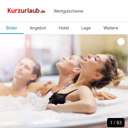
Wertgutscheine
Bilder
Angebot
Hotel
Lage
Weitere
1
1
/
/
83
83