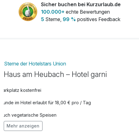
Danke sagen - Weingedeck | Pralinen |
60,50 €
Sicher buchen bei Kurzurlaub.de
Blumenstrauß
100.000+
echte Bewertungen
pro KA
5
Sterne,
99 %
positives Feedback
Herzlichen Glückwunsch - 1 Fl. Sekt |
75,00 €
Geburtstagstorte für Zwei
pro KA
Tageszimmer (Zimmernutzung bis 16h am
70,00 €
Abreisetag)
Sterne der Hotelstars Union
pro KA
Haus am Heubach – Hotel garni
Unser Hochzeitstag - 1. Fl. Sekt | Pralinen
121,00 €
| Obst | Rosenstrauß
Parkplatz kostenfrei
pro KA
Hunde im Hotel erlaubt für 18,00 € pro / Tag
Weingedeck 1 Fl.0,75 (bitte schreiben ob
25,00 €
Weiß/Rot/Rose - tr. oder halbtr.)
Auch vegetarische Speisen
pro KA
Mehr anzeigen
Kostenloses W-LAN