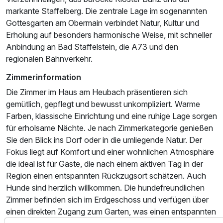
markante Staffelberg. Die zentrale Lage im sogenannten
Gottesgarten am Obermain verbindet Natur, Kultur und
Erholung auf besonders harmonische Weise, mit schneller
Anbindung an Bad Staffelstein, die A73 und den
regionalen Bahnverkehr.
Ausstattung
Zimmerinformation
Die Zimmer im Haus am Heubach präsentieren sich
Für 7 Tage
583,50 €
p.P. ab
gemütlich, gepflegt und bewusst unkompliziert. Warme
Farben, klassische Einrichtung und eine ruhige Lage sorgen
für erholsame Nächte. Je nach Zimmerkategorie genießen
Sie den Blick ins Dorf oder in die umliegende Natur. Der
Fokus liegt auf Komfort und einer wohnlichen Atmosphäre
die ideal ist für Gäste, die nach einem aktiven Tag in der
Garten Chalet Doppelnutzung
Region einen entspannten Rückzugsort schätzen. Auch
2 Erwachsene und 1 Kind
Hunde sind herzlich willkommen. Die hundefreundlichen
Zimmer befinden sich im Erdgeschoss und verfügen über
einen direkten Zugang zum Garten, was einen entspannten