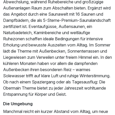
Abwechslung, während Ruhebereiche und großzügige
Außenanlagen Raum zum Abschalten bieten. Ergänzt wird
Für 7 Tage
889,00 €
p.P. ab
das Angebot durch eine Saunawelt mit 16 Saunen und
Dampfbädern, die als 5-Sterne-Premium-Saunalandschaft
zertifiziert ist. Eventaufgüsse, Außensaunen, ein
Naturbadeteich, Kaminbereiche und weitläufige
Ruhezonen schaffen ideale Bedingungen für intensive
Erholung und bewusste Auszeiten vom Alltag. Im Sommer
Heubach Suite
lädt die Therme mit Außenbecken, Sonnenterrassen und
2 Erwachsene und 3 Kinder
Liegewiesen zum Verweilen unter freiem Himmel ein. In den
kühleren Monaten haben vor allem die dampfenden
Außenbecken ihren besonderen Reiz – warmes
Solewasser trifft auf klare Luft und ruhige Winterstimmung.
Ob nach einem Spaziergang oder als Tagesausflug: Die
Obermain Therme bietet zu jeder Jahreszeit wohltuende
Entspannung für Körper und Geist.
Die Umgebung
Manchmal reicht ein kurzer Abstand vom Alltag, um neue