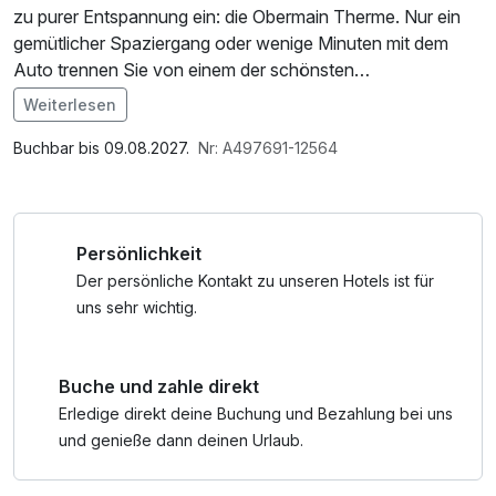
zu purer Entspannung ein: die Obermain Therme. Nur ein
gemütlicher Spaziergang oder wenige Minuten mit dem
Auto trennen Sie von einem der schönsten
Thermenerlebnisse Deutschlands.
Weiterlesen
Nach einer erholsamen Nacht starten Sie mit einem
ausgiebigen, typisch fränkischen Frühstück in den Tag –
Buchbar bis 09.08.2027.
Nr: A497691-12564
die perfekte Grundlage für entspannte Stunden in der
Therme.
Vor Ort erwarten Sie abwechslungsreiche Restaurants,
Persönlichkeit
stilvolle Cocktailbars, sowie der angrenzende Kurpark, der
zu einem entspannten Spaziergang zwischen den
Der persönliche Kontakt zu unseren Hotels ist für
Badepausen einlädt. Lassen Sie den Alltag hinter sich,
uns sehr wichtig.
nehmen Sie sich Zeit für sich – mehr Wellness geht nicht.
Buche und zahle direkt
Erledige direkt deine Buchung und Bezahlung bei uns
und genieße dann deinen Urlaub.