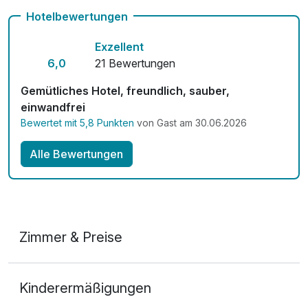
Hotelbewertungen
Exzellent
6,0
21 Bewertungen
Gemütliches Hotel, freundlich, sauber,
einwandfrei
Bewertet mit 5,8 Punkten
von Gast am 30.06.2026
Alle Bewertungen
Zimmer & Preise
Classic Doppelzimmer
Kinderermäßigungen
2 Erwachsene und 1 Kind