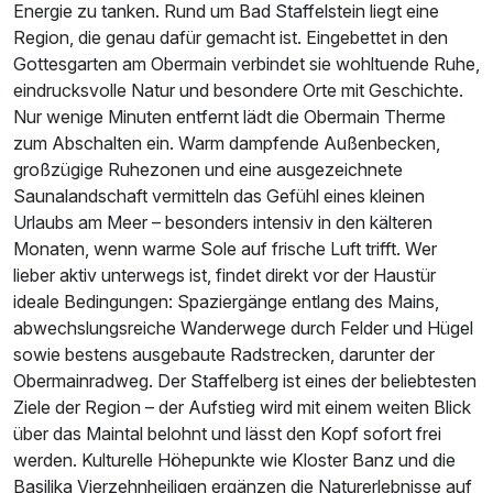
Energie zu tanken. Rund um Bad Staffelstein liegt eine
Region, die genau dafür gemacht ist. Eingebettet in den
Gottesgarten am Obermain verbindet sie wohltuende Ruhe,
eindrucksvolle Natur und besondere Orte mit Geschichte.
Nur wenige Minuten entfernt lädt die Obermain Therme
zum Abschalten ein. Warm dampfende Außenbecken,
Ausstattung
großzügige Ruhezonen und eine ausgezeichnete
Saunalandschaft vermitteln das Gefühl eines kleinen
Für 7 Tage
673,50 €
p.P. ab
Urlaubs am Meer – besonders intensiv in den kälteren
Monaten, wenn warme Sole auf frische Luft trifft. Wer
lieber aktiv unterwegs ist, findet direkt vor der Haustür
ideale Bedingungen: Spaziergänge entlang des Mains,
abwechslungsreiche Wanderwege durch Felder und Hügel
sowie bestens ausgebaute Radstrecken, darunter der
Heubach Suite - Einzelnutzung
Obermainradweg. Der Staffelberg ist eines der beliebtesten
1 Erwachsenen und 1 Kind
Ziele der Region – der Aufstieg wird mit einem weiten Blick
über das Maintal belohnt und lässt den Kopf sofort frei
werden. Kulturelle Höhepunkte wie Kloster Banz und die
Basilika Vierzehnheiligen ergänzen die Naturerlebnisse auf