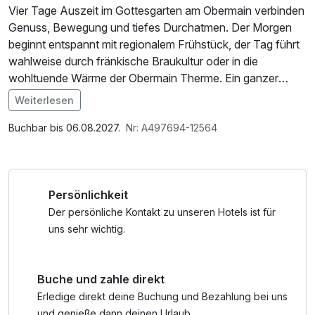
Vier Tage Auszeit im Gottesgarten am Obermain verbinden
Genuss, Bewegung und tiefes Durchatmen. Der Morgen
beginnt entspannt mit regionalem Frühstück, der Tag führt
wahlweise durch fränkische Braukultur oder in die
wohltuende Wärme der Obermain Therme. Ein ganzer
Thermentag im ThermenMeer, begleitet von vielfältigen
Weiterlesen
Aktiv- und Entspannungsangeboten, sorgt für neue
Energie und innere Balance. Dazwischen bleibt Zeit für
Buchbar bis 06.08.2027.
Nr: A497694-12564
kleine Genussmomente, Spaziergänge in der Natur und das
gute Gefühl, einfach einmal nichts zu müssen. Eine kurze
Reise, die lange nachwirkt – erholsam, genussvoll und
Persönlichkeit
typisch fränkisch.
Der persönliche Kontakt zu unseren Hotels ist für
uns sehr wichtig.
Buche und zahle direkt
Erledige direkt deine Buchung und Bezahlung bei uns
und genieße dann deinen Urlaub.