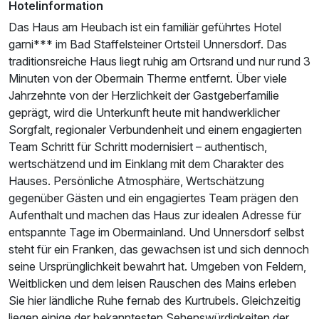
Hotelinformation
Das Haus am Heubach ist ein familiär geführtes Hotel
garni*** im Bad Staffelsteiner Ortsteil Unnersdorf. Das
traditionsreiche Haus liegt ruhig am Ortsrand und nur rund 3
Ausstattung
Minuten von der Obermain Therme entfernt. Über viele
Jahrzehnte von der Herzlichkeit der Gastgeberfamilie
Für 4 Tage
geprägt, wird die Unterkunft heute mit handwerklicher
267,25 €
p.P. ab
Sorgfalt, regionaler Verbundenheit und einem engagierten
Team Schritt für Schritt modernisiert – authentisch,
wertschätzend und im Einklang mit dem Charakter des
Hauses. Persönliche Atmosphäre, Wertschätzung
gegenüber Gästen und ein engagiertes Team prägen den
Familienzimmer
Aufenthalt und machen das Haus zur idealen Adresse für
2 Erwachsene und 3 Kinder
entspannte Tage im Obermainland. Und Unnersdorf selbst
steht für ein Franken, das gewachsen ist und sich dennoch
seine Ursprünglichkeit bewahrt hat. Umgeben von Feldern,
Weitblicken und dem leisen Rauschen des Mains erleben
Sie hier ländliche Ruhe fernab des Kurtrubels. Gleichzeitig
liegen einige der bekanntesten Sehenswürdigkeiten der