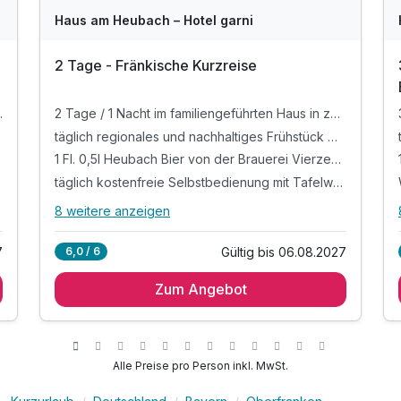
Haus am Heubach – Hotel garni
2 Tage - Fränkische Kurzreise
in zentraler Lage
2 Tage / 1 Nacht im familiengeführten Haus in zentraler Lage
täglich regionales und nachhaltiges Frühstück mit regionalen Spezialitäten, frischen Eierspeisen und vielem mehr
1 Fl. 0,5l Heubach Bier von der Brauerei Vierzehnheiligen zur Begrüßung auf dem Zimmer
täglich kostenfreie Selbstbedienung mit Tafelwasser, Kaffee, Cappuccino, Espresso etc. & Blatttees im Hotel
8 weitere anzeigen
Alle Inklusivleistungen
12 enthalten
7
Gültig bis 06.08.2027
6,0 / 6
2 Tage / 1 Nacht im familiengeführten Haus in
zentraler Lage
Zum Angebot
täglich regionales und nachhaltiges Frühstück mit
regionalen Spezialitäten, frischen Eierspeisen
und vielem mehr
Alle Preise pro Person inkl. MwSt.
1 Fl. 0,5l Heubach Bier von der Brauerei
Vierzehnheiligen zur Begrüßung auf dem Zimmer