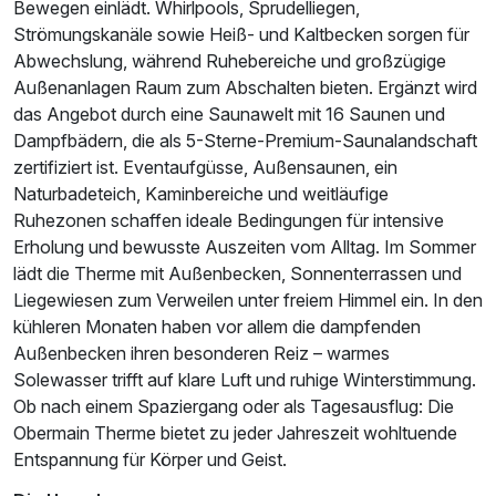
Bewegen einlädt. Whirlpools, Sprudelliegen,
Strömungskanäle sowie Heiß- und Kaltbecken sorgen für
Ausstattung
Abwechslung, während Ruhebereiche und großzügige
Außenanlagen Raum zum Abschalten bieten. Ergänzt wird
Für 4 Tage
342,25 €
p.P. ab
das Angebot durch eine Saunawelt mit 16 Saunen und
Dampfbädern, die als 5-Sterne-Premium-Saunalandschaft
zertifiziert ist. Eventaufgüsse, Außensaunen, ein
Naturbadeteich, Kaminbereiche und weitläufige
Ruhezonen schaffen ideale Bedingungen für intensive
Erholung und bewusste Auszeiten vom Alltag. Im Sommer
Superior Doppelzimmer
lädt die Therme mit Außenbecken, Sonnenterrassen und
2 Erwachsene und 2 Kinder
Liegewiesen zum Verweilen unter freiem Himmel ein. In den
kühleren Monaten haben vor allem die dampfenden
Außenbecken ihren besonderen Reiz – warmes
Solewasser trifft auf klare Luft und ruhige Winterstimmung.
Ob nach einem Spaziergang oder als Tagesausflug: Die
Obermain Therme bietet zu jeder Jahreszeit wohltuende
Entspannung für Körper und Geist.