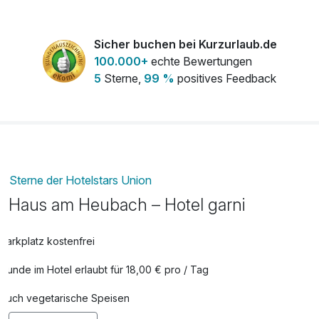
pro KA
Danke sagen - Weingedeck | Pralinen |
60,50 €
Sicher buchen bei Kurzurlaub.de
Blumenstrauß
100.000+
echte Bewertungen
pro KA
5
Sterne,
99 %
positives Feedback
Herzlichen Glückwunsch - 1 Fl. Sekt |
75,00 €
Geburtstagstorte für Zwei
pro KA
Tageszimmer (Zimmernutzung bis 16h am
70,00 €
Abreisetag)
Sterne der Hotelstars Union
pro KA
Haus am Heubach – Hotel garni
Unser Hochzeitstag - 1. Fl. Sekt | Pralinen
121,00 €
| Obst | Rosenstrauß
Parkplatz kostenfrei
pro KA
Hunde im Hotel erlaubt für 18,00 € pro / Tag
Weingedeck 1 Fl.0,75 (bitte schreiben ob
25,00 €
Weiß/Rot/Rose - tr. oder halbtr.)
Auch vegetarische Speisen
pro KA