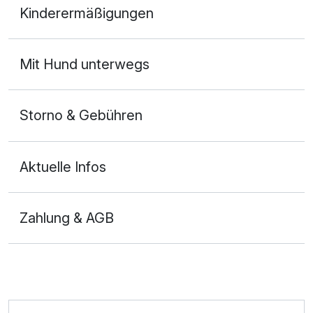
Kinderermäßigungen
2 Erwachsene und 1 Kind
Mit Hund unterwegs
Storno & Gebühren
Aktuelle Infos
Zahlung & AGB
Ausstattung