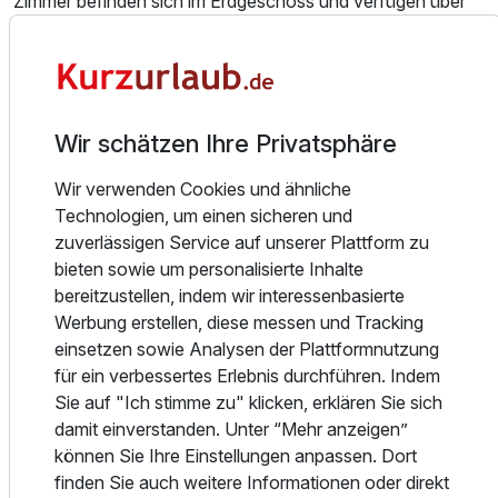
Zimmer befinden sich im Erdgeschoss und verfügen über
einen direkten Zugang zum Garten, was einen entspannten
Aufenthalt für Zwei- und Vierbeiner ermöglicht. Ein Ort zum
Ankommen, Abschalten und Wohlfühlen. Einzelzimmer auf
Nachfrage.
Wir schätzen Ihre Privatsphäre
Essen und Trinken
Der Tag beginnt entspannt mit einem vielseitigen
Wir verwenden Cookies und ähnliche
Frühstück, das je nach Wunsch als Buffet, Etageren-
Technologien, um einen sicheren und
Service oder to go angeboten wird. Auf dem
zuverlässigen Service auf unserer Plattform zu
Frühstückstisch stehen dabei regionale Spezialitäten im
bieten sowie um personalisierte Inhalte
Mittelpunkt: fränkische Wurst- und Schinkenspezialitäten,
bereitzustellen, indem wir interessenbasierte
frische Brötchen, Käse, Joghurt, Obst, Müsli und Säfte.
Werbung erstellen, diese messen und Tracking
Ergänzt wird das Angebot durch frisch zubereitete
einsetzen sowie Analysen der Plattformnutzung
Eierspeisen sowie eine Auswahl an Kaffee- und
für ein verbessertes Erlebnis durchführen. Indem
Ausstattung
Teespezialitäten, die ganztägig inklusive sind. Tafelwasser
Sie auf "Ich stimme zu" klicken, erklären Sie sich
steht jederzeit zur Verfügung. Serviert wird das Frühstück
damit einverstanden. Unter “Mehr anzeigen”
Für 4 Tage
282,25 €
p.P. ab
im lichtdurchfluteten Wintergarten, wo Sie mit Blick in den
können Sie Ihre Einstellungen anpassen. Dort
großen Garten entspannt in den Tag starten. Auch Gäste
finden Sie auch weitere Informationen oder direkt