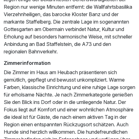
Region nur wenige Minuten entfernt: die Wallfahrtsbasilika
Vierzehnheiligen, das barocke Kloster Banz und der
markante Staffelberg. Die zentrale Lage im sogenannten
Gottesgarten am Obermain verbindet Natur, Kultur und
Erholung auf besonders harmonische Weise, mit schneller
Anbindung an Bad Staffelstein, die A73 und den
regionalen Bahnverkehr.
Ausstattung
Zimmerinformation
Die Zimmer im Haus am Heubach präsentieren sich
Für 4 Tage
297,25 €
p.P. ab
gemütlich, gepflegt und bewusst unkompliziert. Warme
Farben, klassische Einrichtung und eine ruhige Lage sorgen
für erholsame Nächte. Je nach Zimmerkategorie genießen
Sie den Blick ins Dorf oder in die umliegende Natur. Der
Fokus liegt auf Komfort und einer wohnlichen Atmosphäre
die ideal ist für Gäste, die nach einem aktiven Tag in der
Garten Chalet Doppelnutzung
Region einen entspannten Rückzugsort schätzen. Auch
2 Erwachsene und 1 Kind
Hunde sind herzlich willkommen. Die hundefreundlichen