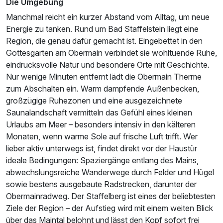
Die Umgebung
Manchmal reicht ein kurzer Abstand vom Alltag, um neue
Energie zu tanken. Rund um Bad Staffelstein liegt eine
Region, die genau dafür gemacht ist. Eingebettet in den
Gottesgarten am Obermain verbindet sie wohltuende Ruhe,
eindrucksvolle Natur und besondere Orte mit Geschichte.
Nur wenige Minuten entfernt lädt die Obermain Therme
zum Abschalten ein. Warm dampfende Außenbecken,
Ausstattung
großzügige Ruhezonen und eine ausgezeichnete
Saunalandschaft vermitteln das Gefühl eines kleinen
Für 4 Tage
282,25 €
p.P. ab
Urlaubs am Meer – besonders intensiv in den kälteren
Monaten, wenn warme Sole auf frische Luft trifft. Wer
lieber aktiv unterwegs ist, findet direkt vor der Haustür
ideale Bedingungen: Spaziergänge entlang des Mains,
abwechslungsreiche Wanderwege durch Felder und Hügel
sowie bestens ausgebaute Radstrecken, darunter der
Obermainradweg. Der Staffelberg ist eines der beliebtesten
Ziele der Region – der Aufstieg wird mit einem weiten Blick
über das Maintal belohnt und lässt den Kopf sofort frei