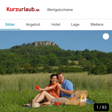
Wertgutscheine
Bilder
Angebot
Hotel
Lage
Weitere
1
1
/
/
83
83