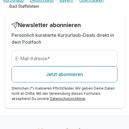
Kurzurlaub
Deutschland
Bayern
Oberfranken
täglich kostenfreie Selbstbedienung mit
Bad Staffelstein
Tafelwasser, Kaffee, Cappuccino, Espresso etc.
& Blatttees im Hotel
Digitale Gästemappe im Hotel
Newsletter abonnieren
Parken kostenfrei auf hoteleigenen Stellplätzen
Persönlich kuratierte Kurzurlaub-Deals direkt in
kostenfreies W-LAN
dein Postfach
Stadt- und Kulturführungen, ja nach Termin
Late Check-Out bis 13 Uhr
E-Mail-Adresse*
Bad Staffelstein Gästekarte mit 66 zusätzlichen
oder ermäßigten Leistungen über den Kurbeitrag
Kinder unter 7 Jahren dürfen nicht in die
Jetzt abonnieren
Obermain Therme
Kinder zwischen 7 und 9 Jahren benötigen für
Sternchen (*) markieren Pflichtfelder. Wir geben Deine Daten
die Therme ein ärztliches Atte
nicht an Dritte. Mit der Verwendung dieses Formulars
akzeptierst Du unsere
Datenschutzrichtlinie
.