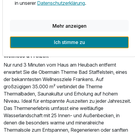
mit Hund sind hier willkommen um gemeinsam in einen Tag
in unserer
Datenschutzerklärung
.
voller Erlebnisse zu starten. Ein besonderer
Genussmoment ist die regionale Bierkultur: Die Region
verfügt über die meisten Metzgereien und die meisten
Heubach Suite
Mehr anzeigen
Brauereien pro Einwohner in Deutschland. Und Bier aus
2 Erwachsene und 3 Kinder
einer der elf Bad Staffelsteiner Brauereien steht ganztägig
Ich stimme zu
in der MaxiBar zur Verfügung.
Wellness & Freizeit
Nur rund 3 Minuten vom Haus am Heubach entfernt
erwartet Sie die Obermain Therme Bad Staffelstein, eines
der bekanntesten Wellnessziele Frankens. Auf
großzügigen 35.000 m² verbindet die Therme
Thermalbaden, Saunakultur und Erholung auf hohem
Niveau. Ideal für entspannte Auszeiten zu jeder Jahreszeit.
Das Thermenerlebnis umfasst eine weitläufige
Wasserlandschaft mit 25 Innen- und Außenbecken, in
denen die besonders warme und mineralreiche
Thermalsole zum Entspannen, Regenerieren oder sanften