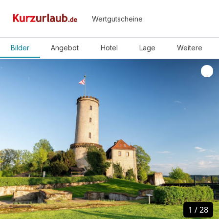
Wertgutscheine
Bilder
Angebot
Hotel
Lage
Weitere
1
1
/
/
28
28