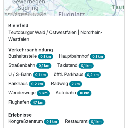
Bielefeld
Teutoburger Wald / Ostwestfalen | Nordrhein-
Westfalen
Verkehrsanbindung
Bushaltestelle
Hauptbahnhof
0,1 km
0,1 km
Straßenbahn
Taxistand
0,1 km
0,1 km
U / S-Bahn
öfftl. Parkhaus
0,1 km
0,2 km
Parkhaus
Radweg
0,2 km
2 km
Wanderwege
Autobahn
2 km
10 km
Flughafen
47 km
Erlebnisse
Kongreßzentrum
Restaurant
0,1 km
0,1 km