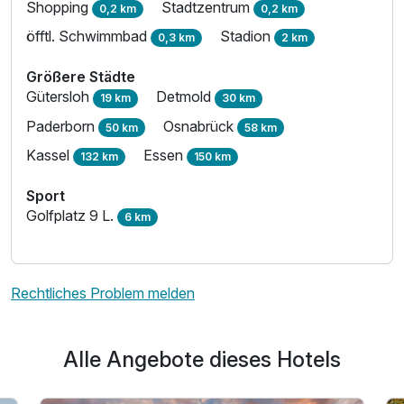
Shopping
Stadtzentrum
0,2 km
0,2 km
öfftl. Schwimmbad
Stadion
0,3 km
2 km
Größere Städte
Gütersloh
Detmold
19 km
30 km
Paderborn
Osnabrück
50 km
58 km
Kassel
Essen
132 km
150 km
Sport
Golfplatz 9 L.
6 km
Rechtliches Problem melden
Alle Angebote dieses Hotels