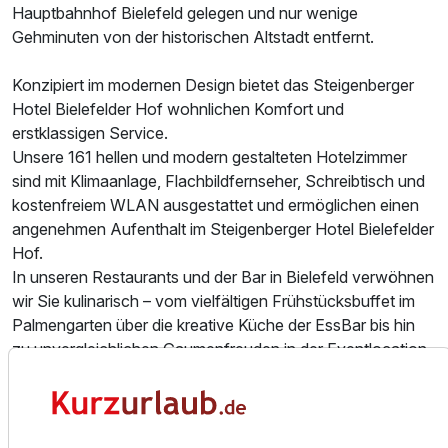
Hauptbahnhof Bielefeld gelegen und nur wenige
Gehminuten von der historischen Altstadt entfernt.
Konzipiert im modernen Design bietet das Steigenberger
Ausstattung
Hotel Bielefelder Hof wohnlichen Komfort und
erstklassigen Service.
Für 2 Tage
99,00 €
p.P. ab
Unsere 161 hellen und modern gestalteten Hotelzimmer
sind mit Klimaanlage, Flachbildfernseher, Schreibtisch und
kostenfreiem WLAN ausgestattet und ermöglichen einen
angenehmen Aufenthalt im Steigenberger Hotel Bielefelder
Hof.
In unseren Restaurants und der Bar in Bielefeld verwöhnen
wir Sie kulinarisch – vom vielfältigen Frühstücksbuffet im
Palmengarten über die kreative Küche der EssBar bis hin
zu unvergleichlichen Gaumenfreuden in der Eventlocation
GeistReich.
Bielefeld, die charmante Stadt in Nordrhein-Westfalen, hat
ihren eigenen einzigartigen Reiz und ist der ideale Ort für