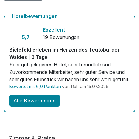
Frühstück im Restaurant Palmengarten und lassen Sie den
Auch vegetarische Speisen
Abend in unserer EssBar mit kreativer Küche ausklingen.
Hotelbewertungen
Unsere Küche ist von Montag bis Samstag von 12:30 Uhr
Fitnessgeräte stehen bereit
bis 22:00 Uhr geöffnet. Getränke erhalten Sie an unserer
Exzellent
Kostenloses W-LAN
Bar täglich bis 23:00 Uhr.
5,7
19 Bewertungen
Zimmerservice verfügbar
Bielefeld erleben im Herzen des Teutoburger
Waldes | 3 Tage
Mit Hotelbar
Sehr gut gelegenes Hotel, sehr freundlich und
Zuvorkommende Mitarbeiter, sehr guter Service und
sehr gutes Frühstück wir haben uns sehr wohl gefühlt.
Bewertet mit 6,0 Punkten
von Ralf am 15.07.2026
Alle Bewertungen
Zimmer & Preise