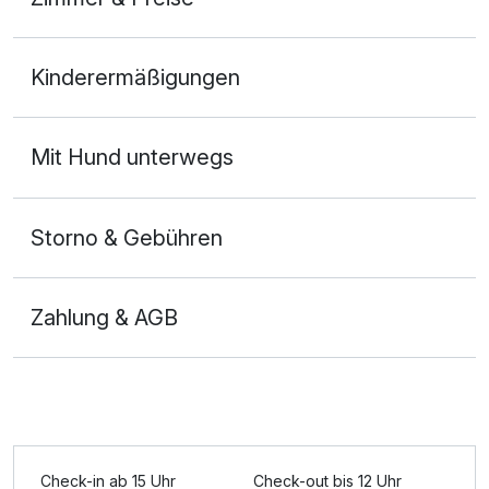
Doppelzimmer Standard
Kinderermäßigungen
2 Erwachsene und 1 Kind
Mit Hund unterwegs
Storno & Gebühren
Zahlung & AGB
Ausstattung
Check-in ab 15 Uhr
Check-out bis 12 Uhr