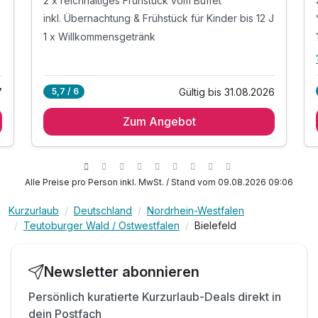
2 x reichhaltiges Frühstück vom Buffet
inkl. Übernachtung & Frühstück für Kinder bis 12 J
1 x Willkommensgetränk
7
Gültig bis 31.08.2026
5,7 / 6
Zum Angebot
Alle Preise pro Person inkl. MwSt. / Stand vom 09.08.2026 09:06
Kurzurlaub
Deutschland
Nordrhein-Westfalen
Teutoburger Wald / Ostwestfalen
Bielefeld
Newsletter abonnieren
Persönlich kuratierte Kurzurlaub-Deals direkt in
dein Postfach