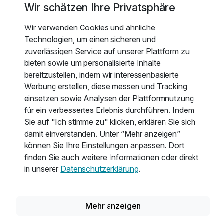
Wir schätzen Ihre Privatsphäre
eine entspannte Auszeit. In Bielefeld finden Sie eine
perfekte Mischung aus Natur, Kultur und
Wir verwenden Cookies und ähnliche
Einkaufsmöglichkeiten, die die Stadt zu einem besonderen
Technologien, um einen sicheren und
Ziel im Herzen Deutschlands machen.
zuverlässigen Service auf unserer Plattform zu
bieten sowie um personalisierte Inhalte
Lassen Sie sich bei Ihrem Kurzurlaub verwöhnen!
bereitzustellen, indem wir interessenbasierte
Werbung erstellen, diese messen und Tracking
einsetzen sowie Analysen der Plattformnutzung
für ein verbessertes Erlebnis durchführen. Indem
Teil der Kette
Sie auf "Ich stimme zu" klicken, erklären Sie sich
Steigenberger Hotels & Resorts
damit einverstanden. Unter “Mehr anzeigen”
können Sie Ihre Einstellungen anpassen. Dort
Mehr Infos
finden Sie auch weitere Informationen oder direkt
in unserer
Datenschutzerklärung
.
Alle Infos zum Steigenberger Hotel Bielefelder Hof
Mehr anzeigen