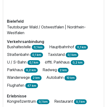
Bielefeld
Teutoburger Wald / Ostwestfalen | Nordrhein-
Westfalen
Verkehrsanbindung
Bushaltestelle
Hauptbahnhof
0,1 km
0,1 km
Straßenbahn
Taxistand
0,1 km
0,1 km
U / S-Bahn
öfftl. Parkhaus
0,1 km
0,2 km
Parkhaus
Radweg
0,2 km
2 km
Wanderwege
Autobahn
2 km
10 km
Flughafen
47 km
Erlebnisse
Kongreßzentrum
Restaurant
0,1 km
0,1 km