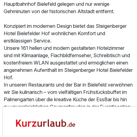
Hauptbahnhof Bielefeld gelegen und nur wenige
Gehminuten von der historischen Altstadt entfernt.
Konzipiert im modernen Design bietet das Steigenberger
Ausstattung
Hotel Bielefelder Hof wohnlichen Komfort und
erstklassigen Service.
Für 4 Tage
297,00 €
p.P. ab
Unsere 161 hellen und modern gestalteten Hotelzimmer
sind mit Klimaanlage, Flachbildfernseher, Schreibtisch und
kostenfreiem WLAN ausgestattet und ermöglichen einen
angenehmen Aufenthalt im Steigenberger Hotel Bielefelder
Hof.
In unseren Restaurants und der Bar in Bielefeld verwöhnen
wir Sie kulinarisch – vom vielfältigen Frühstücksbuffet im
Palmengarten über die kreative Küche der EssBar bis hin
zu unvergleichlichen Gaumenfreuden in der Eventlocation
GeistReich.
Bielefeld, die charmante Stadt in Nordrhein-Westfalen, hat
ihren eigenen einzigartigen Reiz und ist der ideale Ort für