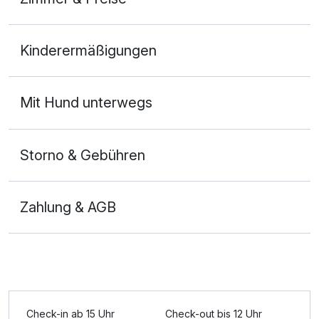
Doppelzimmer Standard
Kinderermäßigungen
2 Erwachsene und 1 Kind
Mit Hund unterwegs
Storno & Gebühren
Zahlung & AGB
Ausstattung
Check-in ab 15 Uhr
Check-out bis 12 Uhr