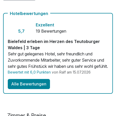
Frühstück im Restaurant Palmengarten und lassen Sie den
Auch vegetarische Speisen
Abend in unserer EssBar mit kreativer Küche ausklingen.
Hotelbewertungen
Unsere Küche ist von Montag bis Samstag von 12:30 Uhr
Fitnessgeräte stehen bereit
bis 22:00 Uhr geöffnet. Getränke erhalten Sie an unserer
Exzellent
Kostenloses W-LAN
Bar täglich bis 23:00 Uhr.
5,7
19 Bewertungen
Zimmerservice verfügbar
Bielefeld erleben im Herzen des Teutoburger
Waldes | 3 Tage
Mit Hotelbar
Sehr gut gelegenes Hotel, sehr freundlich und
Zuvorkommende Mitarbeiter, sehr guter Service und
sehr gutes Frühstück wir haben uns sehr wohl gefühlt.
Bewertet mit 6,0 Punkten
von Ralf am 15.07.2026
Alle Bewertungen
Zimmer & Preise