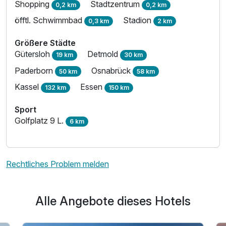
Shopping
Stadtzentrum
0,2 km
0,2 km
öfftl. Schwimmbad
Stadion
0,3 km
2 km
Größere Städte
Gütersloh
Detmold
19 km
30 km
Paderborn
Osnabrück
50 km
58 km
Kassel
Essen
132 km
150 km
Sport
Golfplatz 9 L.
6 km
Rechtliches Problem melden
Alle Angebote dieses Hotels