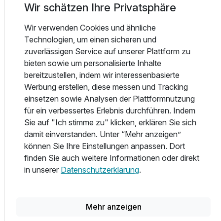
Wir schätzen Ihre Privatsphäre
eine entspannte Auszeit. In Bielefeld finden Sie eine
perfekte Mischung aus Natur, Kultur und
Wir verwenden Cookies und ähnliche
Einkaufsmöglichkeiten, die die Stadt zu einem besonderen
Technologien, um einen sicheren und
Ziel im Herzen Deutschlands machen.
zuverlässigen Service auf unserer Plattform zu
bieten sowie um personalisierte Inhalte
Lassen Sie sich bei Ihrem Kurzurlaub verwöhnen!
bereitzustellen, indem wir interessenbasierte
Werbung erstellen, diese messen und Tracking
einsetzen sowie Analysen der Plattformnutzung
für ein verbessertes Erlebnis durchführen. Indem
Teil der Kette
Sie auf "Ich stimme zu" klicken, erklären Sie sich
Steigenberger Hotels & Resorts
damit einverstanden. Unter “Mehr anzeigen”
können Sie Ihre Einstellungen anpassen. Dort
Mehr Infos
finden Sie auch weitere Informationen oder direkt
in unserer
Datenschutzerklärung
.
Alle Infos zum Steigenberger Hotel Bielefelder Hof
Mehr anzeigen