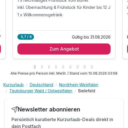
1 x reichhaltiges Frühstück vom Buffet
inkl. Übernachtung & Frühstück für Kinder bis 12 J
1 x Willkommensgetränk
7
Gültig bis 31.08.2026
5,7 / 6
Zum Angebot
Alle Preise pro Person inkl. MwSt. / Stand vom 10.08.2026 03:58
Kurzurlaub
Deutschland
Nordrhein-Westfalen
Teutoburger Wald / Ostwestfalen
Bielefeld
Newsletter abonnieren
Persönlich kuratierte Kurzurlaub-Deals direkt in
dein Postfach