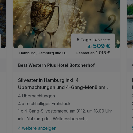
5 Tage
| 4 Nächte
509 €
ab
Saisonal verfügbar
1.018 €
Gesamt ab
Hamburg, Hamburg und Umgebung
Best Western Plus Hotel Böttcherhof
Silvester in Hamburg inkl. 4
&
Übernachtungen und 4-Gang-Menü am
31.12.2026
ue! in Hamburg
4 Übernachtungen
4 x reichhaltiges Frühstück
1 x 4-Gang-Silvestermenü am 31.12. um 18.00 Uhr
inkl. Nutzung des Wellnessbereichs
4 weitere anzeigen
Alle Inklusivleistungen
8 enthalten