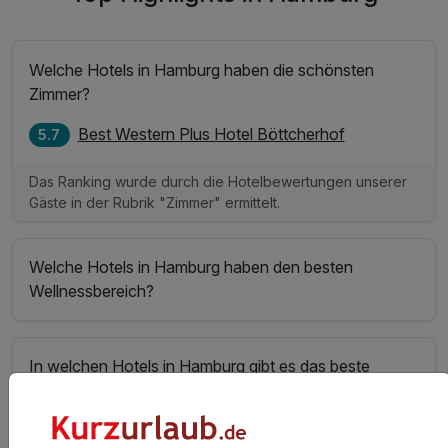
Welche Hotels in Hamburg haben die schönsten
Zimmer?
Best Western Plus Hotel Böttcherhof
5.7
Das Ranking wurde durch die Hotelbewertungen unserer
Gäste in der Rubrik "Zimmer" ermittelt.
Welche Hotels in Hamburg haben den besten
Wellnessbereich?
In welchen Hotels in Hamburg gibt es das beste
Sport- und Freizeitangebot?