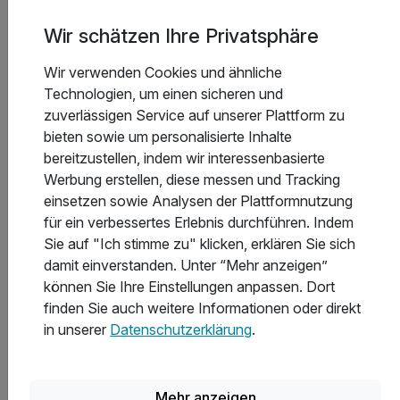
Was kostet eine Übernachtung in Hamburg
Wir schätzen Ihre Privatsphäre
durchschnittlich?
Wir verwenden Cookies und ähnliche
Technologien, um einen sicheren und
zuverlässigen Service auf unserer Plattform zu
bieten sowie um personalisierte Inhalte
Inspirationen für Eventreisen in
bereitzustellen, indem wir interessenbasierte
Hamburg
Werbung erstellen, diese messen und Tracking
einsetzen sowie Analysen der Plattformnutzung
für ein verbessertes Erlebnis durchführen. Indem
7 Angebote
Sie auf "Ich stimme zu" klicken, erklären Sie sich
damit einverstanden. Unter “Mehr anzeigen”
können Sie Ihre Einstellungen anpassen. Dort
finden Sie auch weitere Informationen oder direkt
in unserer
Datenschutzerklärung
.
Mehr anzeigen
Golfurlaub Hamburg
M