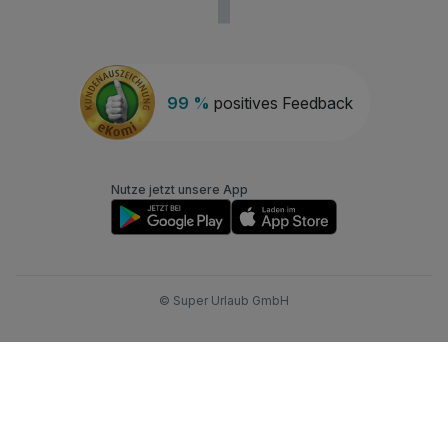
99 %
positives Feedback
Nutze jetzt unsere App
© Super Urlaub GmbH