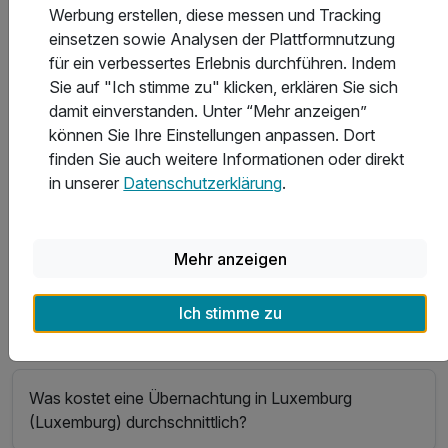
In welchem Hotel in Luxemburg (Luxemburg) kann
Werbung erstellen, diese messen und Tracking
man gut essen?
einsetzen sowie Analysen der Plattformnutzung
für ein verbessertes Erlebnis durchführen. Indem
Sie auf "Ich stimme zu" klicken, erklären Sie sich
Welche Hotels in Luxemburg (Luxemburg) haben den
damit einverstanden. Unter “Mehr anzeigen”
besten Wellnessbereich?
können Sie Ihre Einstellungen anpassen. Dort
finden Sie auch weitere Informationen oder direkt
in unserer
Datenschutzerklärung
.
In welchen Hotels in Luxemburg (Luxemburg) gibt es
das beste Sport- und Freizeitangebot?
Mehr anzeigen
Welche Hotels in Luxemburg (Luxemburg) bieten die
Ich stimme zu
besten Freizeit- und Ausflugsmöglichkeiten?
Was kostet eine Übernachtung in Luxemburg
(Luxemburg) durchschnittlich?