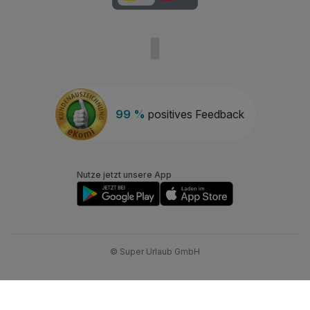
99 %
positives Feedback
Nutze jetzt unsere App
© Super Urlaub GmbH