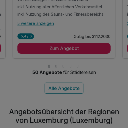
inkl. Nutzung aller öffentlichen Verkehrsmittel
m
inkl. Nutzung des Sauna- und Fitnessbereichs
5 weitere anzeigen
Alle Inklusivleistungen
9 enthalten
6
Gültig bis 31.12.2030
5,4 / 6
1 Übernachtung im komfortablen Zimmer
Zum Angebot
1 x reichhaltiges Frühstück vom Buffet
inkl. Nutzung aller öffentlichen Verkehrsmittel
m
inkl. Nutzung des Sauna- und Fitnessbereichs
inkl. Voucher im Hotelshop
50 Angebote
für Städtereisen
inkl. WLAN Nutzung
inkl. Stadtplan
inkl. Außenparkplatz am Hotel nach Verfügbarkeit
inkl. Übernachtung & Frühstück für 1 Kind
Angebotsübersicht der Regionen
von Luxemburg (Luxemburg)