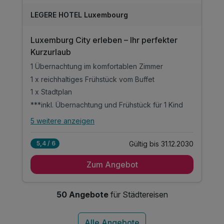
LEGERE HOTEL Luxembourg
Luxemburg City erleben – Ihr perfekter
Kurzurlaub
1 Übernachtung im komfortablen Zimmer
1 x reichhaltiges Frühstück vom Buffet
1 x Stadtplan
***inkl. Übernachtung und Frühstück für 1 Kind
5 weitere anzeigen
Alle Inklusivleistungen
9 enthalten
Gültig bis 31.12.2030
5,4 / 6
1 Übernachtung im komfortablen Zimmer
Zum Angebot
1 x reichhaltiges Frühstück vom Buffet
1 x Stadtplan
***inkl. Übernachtung und Frühstück für 1 Kind
50 Angebote
für Städtereisen
inkl. Nutzung aller öffentlichen Verkehrsmittel
inkl. Voucher im Hotelshop