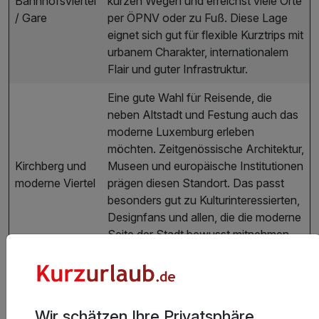
Bahnhofsviertel
kurzen Wegen und erreichst viele Orte
/ Gare
per ÖPNV oder zu Fuß. Diese Lage
eignet sich gut für flexible Kurztrips mit
urbanem Charakter, internationalem
Flair und guter Infrastruktur.
Eine gute Wahl für Reisende, die
neben Altstadt und Festung auch das
moderne Luxemburg erleben
möchten. Zeitgenössische Architektur,
Kirchberg und
Museen und europäische Institutionen
moderne Viertel
prägen diesen Standort. Das passt
besonders gut zu Kulturinteressierten,
Designfans und allen, die die moderne
Seite der Stadt bewusst mitnehmen
möchten.
Ideal für alle, die citynahe
Erreichbarkeit mit mehr Ruhe
kombinieren möchten. Von hier aus
Wir schätzen Ihre Privatsphäre