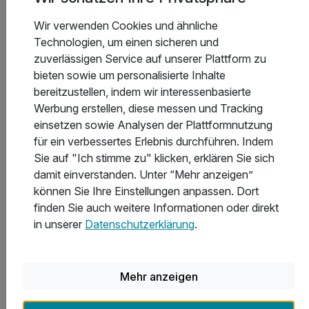
Munsbach und
sind Luxemburg-Stadt, die Mosel,
Wir verwenden Cookies und ähnliche
grüne
Trier, Echternach und das Müllerthal
Technologien, um einen sicheren und
Randlagen
gut erreichbar. Solche Lagen eignen
zuverlässigen Service auf unserer Plattform zu
sich besonders für Reisende, die
bieten sowie um personalisierte Inhalte
Stadtbesuch und kleine Ausflüge
bereitzustellen, indem wir interessenbasierte
miteinander verbinden wollen.
Werbung erstellen, diese messen und Tracking
Besonders reizvoll für Reisende, die
einsetzen sowie Analysen der Plattformnutzung
Natur, Burgen, Wellness und
für ein verbessertes Erlebnis durchführen. Indem
historische Orte im Norden des
Sie auf "Ich stimme zu" klicken, erklären Sie sich
Landes erleben möchten. Solche
damit einverstanden. Unter “Mehr anzeigen”
Wiltz und die
Standorte passen gut zu einer
können Sie Ihre Einstellungen anpassen. Dort
Luxemburger
Städtereise mit Ausflugskarakter oder
finden Sie auch weitere Informationen oder direkt
Ardennen
einer kleinen Rundreise. Gleichzeitig
in unserer
Datenschutzerklärung
.
bieten sie einen ruhigeren Gegenpol
zur Hauptstadt und sind ideal für alle,
die Luxemburg breiter entdecken
Mehr anzeigen
möchten.