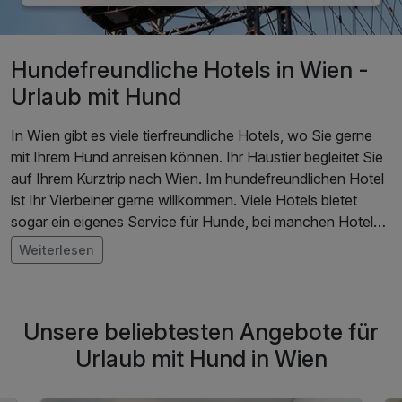
Hundefreundliche Hotels in Wien -
Urlaub mit Hund
In Wien gibt es viele tierfreundliche Hotels, wo Sie gerne
mit Ihrem Hund anreisen können. Ihr Haustier begleitet Sie
auf Ihrem Kurztrip nach Wien. Im hundefreundlichen Hotel
ist Ihr Vierbeiner gerne willkommen. Viele Hotels bietet
sogar ein eigenes Service für Hunde, bei manchen Hotels
ist Ihr Hund sogar gratis und kostenlos. Vergleichen Sie
Weiterlesen
und buchen Sie Ihren Kurzurlaub in Wien.
Unsere beliebtesten Angebote für
Urlaub mit Hund in Wien