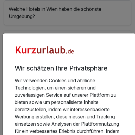
Welche Hotels in Wien haben die schönste
Umgebung?
Welche Hotels in Wien haben die schönsten Zimmer?
Welche Hotels in Wien in der Kategorie Urlaub mit
Wir schätzen Ihre Privatsphäre
Hund haben den besten Service?
Wir verwenden Cookies und ähnliche
Technologien, um einen sicheren und
In welchem Hotel in Wien kann man gut essen?
zuverlässigen Service auf unserer Plattform zu
bieten sowie um personalisierte Inhalte
bereitzustellen, indem wir interessenbasierte
Welche Hotels in Wien haben den besten
Werbung erstellen, diese messen und Tracking
Wellnessbereich?
einsetzen sowie Analysen der Plattformnutzung
für ein verbessertes Erlebnis durchführen. Indem