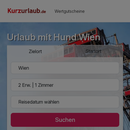
Wertgutscheine
Urlaub mit Hund Wien
Startort
Zielort
Suchen