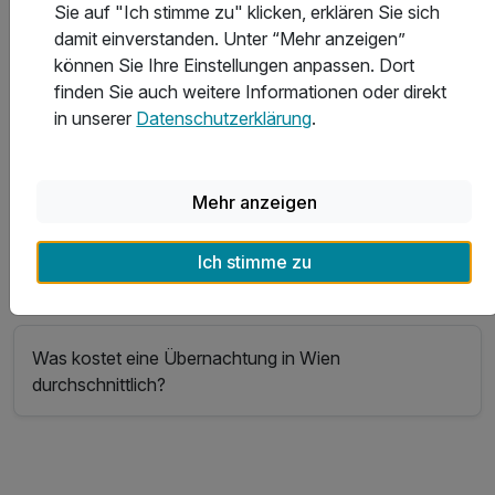
Sie auf "Ich stimme zu" klicken, erklären Sie sich
In welchen Hotels in Wien gibt es das beste Sport-
damit einverstanden. Unter “Mehr anzeigen”
und Freizeitangebot?
können Sie Ihre Einstellungen anpassen. Dort
finden Sie auch weitere Informationen oder direkt
in unserer
Datenschutzerklärung
.
Welche Hotels in Wien bieten die besten Freizeit- und
Ausflugsmöglichkeiten?
Mehr anzeigen
Welche Auszeichnungen haben die Hotels in Wien
Ich stimme zu
erhalten?
Was kostet eine Übernachtung in Wien
durchschnittlich?