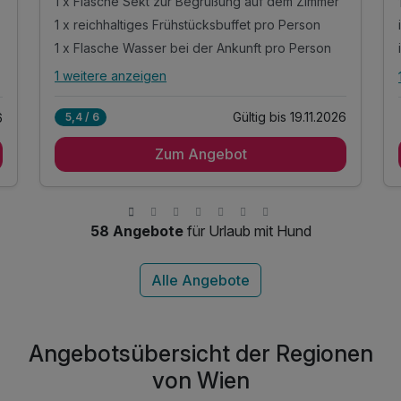
1 x Flasche Sekt zur Begrüßung auf dem Zimmer
1 x reichhaltiges Frühstücksbuffet pro Person
1 x Flasche Wasser bei der Ankunft pro Person
1 weitere anzeigen
Alle Inklusivleistungen
5 enthalten
Gültig bis 19.11.2026
5,4 / 6
6
1x Übernachtung
Zum Angebot
1 x Flasche Sekt zur Begrüßung auf dem Zimmer
1 x reichhaltiges Frühstücksbuffet pro Person
1 x Flasche Wasser bei der Ankunft pro Person
Kostenfreien Zimmer-Upgrade nach
58 Angebote
für Urlaub mit Hund
Verfügbarkeit
Angebotsübersicht der Regionen
von Wien