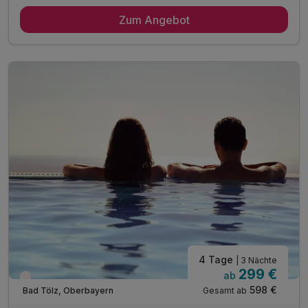
4 Tage / 3 Nächte in der gebuchten Zimmerkategorie inkl.
täglich reichhaltiges Frühstücksbuffet
Zum Angebot
1 x 4-Stunden Eintritt in die Therme in Kochel am See mit
Ihrer Königscard
1 x Gesichtsbehandlung von 60 min. sowie 1 x Paraffinbad
für die Hände
1 x Bademantel und Begrüßungsgeschenk bei Anreise auf
dem Zimmer
WLAN-Nutzung
*Behandlungen werden immer nur Donnerstags
angeboten
4 Tage
| 3 Nächte
299 €
ab
Wieder frei ab Oktober
598 €
Gesamt ab
Bad Tölz, Oberbayern