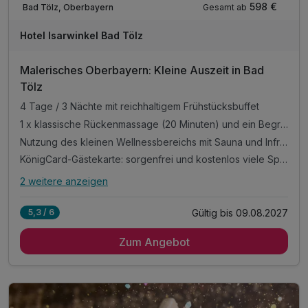
598 €
Gesamt ab
Bad Tölz, Oberbayern
Hotel Isarwinkel Bad Tölz
Malerisches Oberbayern: Kleine Auszeit in Bad
Tölz
4 Tage / 3 Nächte mit reichhaltigem Frühstücksbuffet
1 x klassische Rückenmassage (20 Minuten) und ein Begrüßungsgeschenk
Nutzung des kleinen Wellnessbereichs mit Sauna und Infrarot-Wärmekabine (Bademantel inklusive)
KönigCard-Gästekarte: sorgenfrei und kostenlos viele Spitzenerlebnisse in den Ferienregionen Allgäu, Tirol und Oberbayern
2 weitere anzeigen
Alle Inklusivleistungen
6 enthalten
Gültig bis 09.08.2027
5,3 / 6
4 Tage / 3 Nächte mit reichhaltigem Frühstücksbuffet
Zum Angebot
1 x klassische Rückenmassage (20 Minuten) und ein
Begrüßungsgeschenk
Nutzung des kleinen Wellnessbereichs mit Sauna und
Infrarot-Wärmekabine (Bademantel inklusive)
KönigCard-Gästekarte: sorgenfrei und kostenlos viele