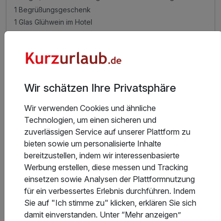
1 Begrüßungsgeschenk
1 Glas Glühwein im Hotel
kostenlose Saunanutzung
3 weitere anzeigen
Alle Inklusivleistungen
7 enthalten
Gültig bis 09.08.2027
5,3 / 6
3 Tage / 2 Nächte in der gewählten Zimmerkategorie inkl.
Wir schätzen Ihre Privatsphäre
reichhaltigem Frühstücksbuffet
Zum Angebot
1 Begrüßungsgeschenk
Wir verwenden Cookies und ähnliche
1 Glas Glühwein im Hotel
Technologien, um einen sicheren und
kostenlose Saunanutzung
zuverlässigen Service auf unserer Plattform zu
Kuscheliger Leihbademantel
bieten sowie um personalisierte Inhalte
bereitzustellen, indem wir interessenbasierte
1 x Flasche Wasser auf dem Zimmer
Werbung erstellen, diese messen und Tracking
WLAN-Nutzung
einsetzen sowie Analysen der Plattformnutzung
für ein verbessertes Erlebnis durchführen. Indem
Sie auf "Ich stimme zu" klicken, erklären Sie sich
damit einverstanden. Unter “Mehr anzeigen”