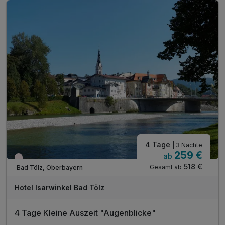
Gästekarte
1 x Einzelfahrt mit dem Blombergblitz Alpin Coaster -
Rodelspaß für Groß und Klein im Rahmen Ihrer Gästekarte
(wetterabhängig)
1 x KönigCard-Gästekarte - Genießen Sie zahlreiche
kostenfreie Spitzenerlebnisse in den Ferienregionen
Allgäu, Tirol und Oberbayern
täglich Nutzung des kleinen Wellnessbereiches mit Sauna
und Infrarot-Wärmekabine
1 x Leihbademantel für die Dauer Ihres Aufenthaltes
1 x Begrüßungsgeschenk pro Person
1 x Flasche Mineralwasser auf Ihrem Zimmer
4 Tage
WLAN im Hotel
| 3 Nächte
259 €
ab
Wieder frei ab September
518 €
Gesamt ab
Bad Tölz, Oberbayern
Hotel Isarwinkel Bad Tölz
4 Tage Kleine Auszeit "Augenblicke"