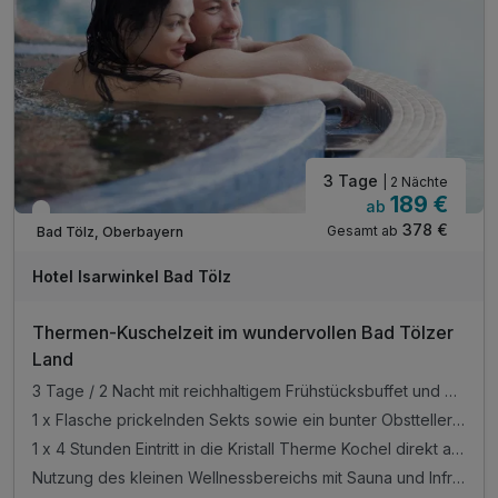
1 x Begrüßungsgeschenk pro Person
1 x Flasche Mineralwasser auf Ihrem Zimmer
WLAN im Hotel
3 Tage
| 2 Nächte
189 €
ab
In 3 Wochen wieder frei
378 €
Gesamt ab
Bad Tölz, Oberbayern
Hotel Isarwinkel Bad Tölz
Thermen-Kuschelzeit im wundervollen Bad Tölzer
Land
3 Tage / 2 Nacht mit reichhaltigem Frühstücksbuffet und einem Begrüßungsgeschenk
1 x Flasche prickelnden Sekts sowie ein bunter Obstteller auf dem Zimmer
1 x 4 Stunden Eintritt in die Kristall Therme Kochel direkt am See mit 5400 m² Thermen-, Sauna-, und Wellnessgenuss und Panoramapool mit Seeblick im Rahmen Ihrer Gästekarte
Nutzung des kleinen Wellnessbereichs mit Sauna und Infrarot-Wärmekabine (Bademantel inklusive)