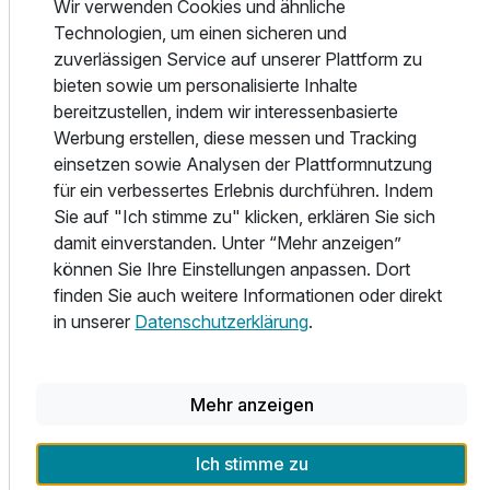
typisch bayrischen Biergarten mit Kaffee und Kuchen. Im
Wir verwenden Cookies und ähnliche
Untergeschoss des Hotels befindet sich die Hotelbar „Isar-
Technologien, um einen sicheren und
Lounge“ mit schöner Außenterrasse, die zum gemütlichen
zuverlässigen Service auf unserer Plattform zu
Ausklang des Urlaubstages einlädt.
bieten sowie um personalisierte Inhalte
bereitzustellen, indem wir interessenbasierte
Wellness & Freizeit
Werbung erstellen, diese messen und Tracking
Entspannung finden Sie in der hauseigenen Sauna und
einsetzen sowie Analysen der Plattformnutzung
Infrarot-Wärmekabine, sowie in der Massagepraxis und im
für ein verbessertes Erlebnis durchführen. Indem
Kosmetikstudio. Für die kleinen Gäste gibt es ein
Sie auf "Ich stimme zu" klicken, erklären Sie sich
Spielzimmer und einen kleinen Außenspielplatz, die zum
damit einverstanden. Unter “Mehr anzeigen”
Spielen einladen.
können Sie Ihre Einstellungen anpassen. Dort
finden Sie auch weitere Informationen oder direkt
Gäste, die Ihren Aufenthalt hier verbringen, genießen mit
in unserer
Datenschutzerklärung
.
der KÖNIGSCARD-Gästekarte, sorgenfrei und kostenlos
viele Spitzenerlebnisse in Bad Tölz und im Umland. So
etwa der Eintritt in die malerisch am Kochelsee gelegene,
Mehr anzeigen
Wohlfühltherme Kristall Therme Kochel am See. Auf rund
5400 m² warten hier Thermen-, Sauna-, und
Ich stimme zu
Wellnessgenüsse auf Erholungshungrige. Eine Sauna mit