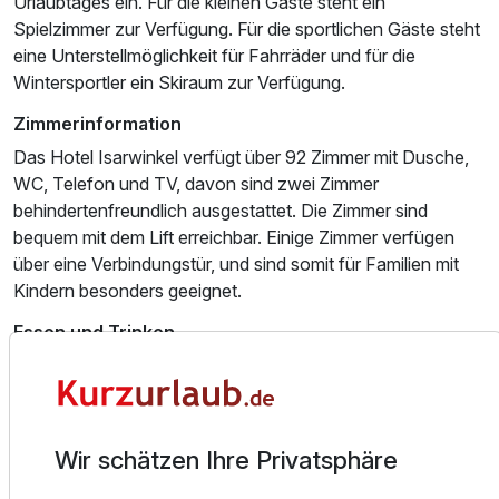
Urlaubtages ein. Für die kleinen Gäste steht ein
Spielzimmer zur Verfügung. Für die sportlichen Gäste steht
eine Unterstellmöglichkeit für Fahrräder und für die
Wintersportler ein Skiraum zur Verfügung.
Zimmerinformation
Das Hotel Isarwinkel verfügt über 92 Zimmer mit Dusche,
WC, Telefon und TV, davon sind zwei Zimmer
behindertenfreundlich ausgestattet. Die Zimmer sind
bequem mit dem Lift erreichbar. Einige Zimmer verfügen
über eine Verbindungstür, und sind somit für Familien mit
Kindern besonders geeignet.
Essen und Trinken
Das Kulinarische kommt hier natürlich nicht zu kurz!
Morgens und am Abend bedienen Sie sich am reichhaltigen
und abwechslungsreichen Büfett mit duftenden Brötchen
und Kaffeespezialitäten. Für den Hunger am Nachmittag
Wir schätzen Ihre Privatsphäre
verwöhnt Sie das Restaurant-Team beispielsweise im