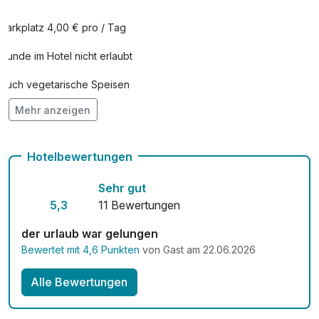
Parkplatz 4,00 € pro / Tag
Hunde im Hotel nicht erlaubt
Auch vegetarische Speisen
Mehr anzeigen
Kostenloses W-LAN
Mit Hotelbar
Hotelbewertungen
Sehr gut
5,3
11 Bewertungen
der urlaub war gelungen
Bewertet mit 4,6 Punkten
von Gast am 22.06.2026
Alle Bewertungen