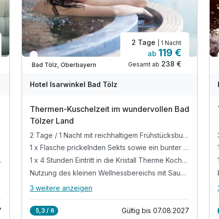
2 Tage
| 1 Nacht
119 €
ab
In 3 Wochen wieder frei
238 €
Gesamt ab
Bad Tölz, Oberbayern
Hotel Isarwinkel Bad Tölz
Thermen-Kuschelzeit im wundervollen Bad
Tölzer Land
2 Tage / 1 Nacht mit reichhaltigem Frühstücksbuffet und einem Begrüßungsgeschenk
1 x Flasche prickelnden Sekts sowie ein bunter Obstteller auf dem Zimmer
sowie einmal feine Pralinen im Hotel
1 x 4 Stunden Eintritt in die Kristall Therme Kochel direkt am See mit 5400 m² Thermen-, Sauna-, und Wellnessgenuss und Panoramapool mit Seeblick im Rahmen Ihrer Gästekarte
 Oberbayern
Nutzung des kleinen Wellnessbereichs mit Sauna und Infrarot-Wärmekabine (Bademantel inklusive)
3 weitere anzeigen
Alle Inklusivleistungen
7 enthalten
7
Gültig bis 07.08.2027
5,3 / 6
2 Tage / 1 Nacht mit reichhaltigem