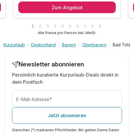
Frühstücksbuffet und einem
Zum Angebot
Begrüßungsgeschenk
a
)
1 x Flasche prickelnden Sekts sowie ein bunter
Obstteller auf dem Zimmer
Alle Preise pro Person inkl. MwSt.
g
1 x 4 Stunden Eintritt in die Kristall Therme Kochel
direkt am See mit 5400 m² Thermen-, Sauna-,
Kurzurlaub
Deutschland
Bayern
Oberbayern
Bad Tölz
und Wellnessgenuss und Panoramapool mit
Seeblick im Rahmen Ihrer Gästekarte
Nutzung des kleinen Wellnessbereichs mit Sauna
Newsletter abonnieren
und Infrarot-Wärmekabine (Bademantel inklusive)
Persönlich kuratierte Kurzurlaub-Deals direkt in
KönigsCard-Gästekarte: sorgenfrei und
kostenlos viele Spitzenerlebnisse in den
dein Postfach
Ferienregionen Allgäu, Tirol und Oberbayern
1 x Flasche Wasser auf dem Zimmer
E-Mail-Adresse*
WLAN-Nutzung
Jetzt abonnieren
Sternchen (*) markieren Pflichtfelder. Wir geben Deine Daten