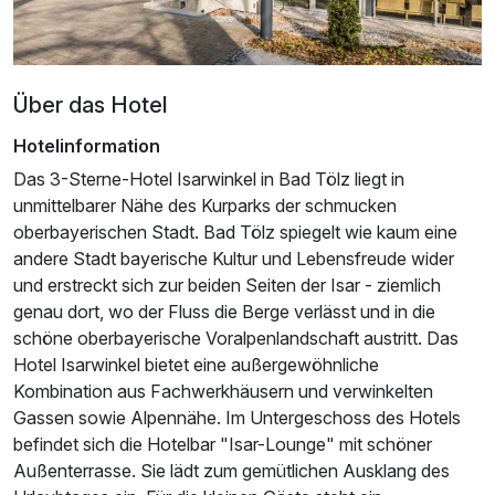
Über das Hotel
Hotelinformation
Das 3-Sterne-Hotel Isarwinkel in Bad Tölz liegt in
unmittelbarer Nähe des Kurparks der schmucken
oberbayerischen Stadt. Bad Tölz spiegelt wie kaum eine
Ausstattung
andere Stadt bayerische Kultur und Lebensfreude wider
und erstreckt sich zur beiden Seiten der Isar - ziemlich
Für 4 Tage
genau dort, wo der Fluss die Berge verlässt und in die
344,00 €
p.P. ab
schöne oberbayerische Voralpenlandschaft austritt. Das
Hotel Isarwinkel bietet eine außergewöhnliche
Kombination aus Fachwerkhäusern und verwinkelten
Gassen sowie Alpennähe. Im Untergeschoss des Hotels
befindet sich die Hotelbar "Isar-Lounge" mit schöner
Außenterrasse. Sie lädt zum gemütlichen Ausklang des