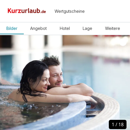
Wertgutscheine
Bilder
Angebot
Hotel
Lage
Weitere
1
1
/
/
18
18