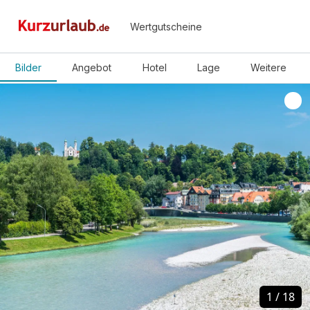
Wertgutscheine
Bilder
Angebot
Hotel
Lage
Weitere
1
1
/
/
18
18