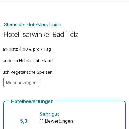
Sterne der Hotelstars Union
Hotel Isarwinkel Bad Tölz
Parkplatz 4,00 € pro / Tag
Hunde im Hotel nicht erlaubt
Auch vegetarische Speisen
Mehr anzeigen
Kostenloses W-LAN
Mit Hotelbar
Hotelbewertungen
Sehr gut
5,3
11 Bewertungen