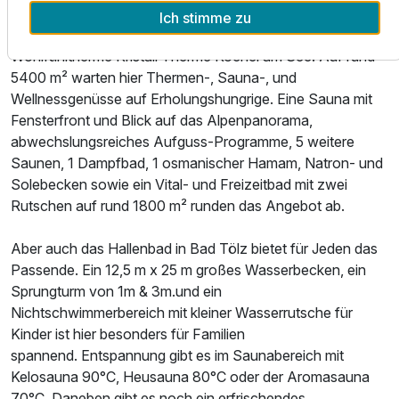
viele Spitzenerlebnisse in Bad Tölz und im Umland. So
Ich stimme zu
etwa der Eintritt in die malerisch am Kochelsee gelegene,
Wohlfühltherme Kristall Therme Kochel am See. Auf rund
5400 m² warten hier Thermen-, Sauna-, und
Wellnessgenüsse auf Erholungshungrige. Eine Sauna mit
Fensterfront und Blick auf das Alpenpanorama,
abwechslungsreiches Aufguss-Programme, 5 weitere
Saunen, 1 Dampfbad, 1 osmanischer Hamam, Natron- und
Solebecken sowie ein Vital- und Freizeitbad mit zwei
Rutschen auf rund 1800 m² runden das Angebot ab.
Aber auch das Hallenbad in Bad Tölz bietet für Jeden das
Passende. Ein 12,5 m x 25 m großes Wasserbecken, ein
Sprungturm von 1m & 3m.und ein
Nichtschwimmerbereich mit kleiner Wasserrutsche für
Kinder ist hier besonders für Familien
spannend. Entspannung gibt es im Saunabereich mit
Kelosauna 90°C, Heusauna 80°C oder der Aromasauna
70°C. Daneben gibt es noch ein erfrischendes