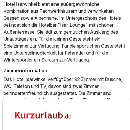
Hotel Isarwinkel bietet eine außergewöhnliche
Kombination aus Fachwerkhäusern und verwinkelten
Gassen sowie Alpennähe. Im Untergeschoss des Hotels
befindet sich die Hotelbar "Isar-Lounge" mit schöner
Einzelzimmer Komfort
Außenterrasse. Sie lädt zum gemütlichen Ausklang des
1 Erwachsenen
Urlaubtages ein. Für die kleinen Gäste steht ein
Spielzimmer zur Verfügung. Für die sportlichen Gäste steht
eine Unterstellmöglichkeit für Fahrräder und für die
Wintersportler ein Skiraum zur Verfügung.
Zimmerinformation
Das Hotel Isarwinkel verfügt über 92 Zimmer mit Dusche,
WC, Telefon und TV, davon sind zwei Zimmer
behindertenfreundlich ausgestattet. Die Zimmer sind
bequem mit dem Lift erreichbar. Einige Zimmer verfügen
über eine Verbindungstür, und sind somit für Familien mit
Kindern besonders geeignet.
Essen und Trinken