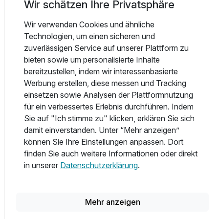
Wir schätzen Ihre Privatsphäre
Das Kulinarische kommt hier natürlich nicht zu kurz!
Morgens und am Abend bedienen Sie sich am reichhaltigen
Wir verwenden Cookies und ähnliche
Ausstattung
und abwechslungsreichen Büfett mit duftenden Brötchen
Technologien, um einen sicheren und
und Kaffeespezialitäten. Für den Hunger am Nachmittag
zuverlässigen Service auf unserer Plattform zu
verwöhnt Sie das Restaurant-Team beispielsweise im
Für 4 Tage
276,00 €
p.P. ab
bieten sowie um personalisierte Inhalte
typisch bayrischen Biergarten mit Kaffee und Kuchen. Im
bereitzustellen, indem wir interessenbasierte
Untergeschoss des Hotels befindet sich die Hotelbar „Isar-
Werbung erstellen, diese messen und Tracking
Lounge“ mit schöner Außenterrasse, die zum gemütlichen
einsetzen sowie Analysen der Plattformnutzung
Ausklang des Urlaubstages einlädt.
für ein verbessertes Erlebnis durchführen. Indem
Wellness & Freizeit
Sie auf "Ich stimme zu" klicken, erklären Sie sich
damit einverstanden. Unter “Mehr anzeigen”
Entspannung finden Sie in der hauseigenen Sauna und
können Sie Ihre Einstellungen anpassen. Dort
Infrarot-Wärmekabine, sowie in der Massagepraxis und im
finden Sie auch weitere Informationen oder direkt
Kosmetikstudio. Für die kleinen Gäste gibt es ein
in unserer
Datenschutzerklärung
.
Spielzimmer und einen kleinen Außenspielplatz, die zum
Spielen einladen.
Mehr anzeigen
Gäste, die Ihren Aufenthalt hier verbringen, genießen mit
der KÖNIGSCARD-Gästekarte, sorgenfrei und kostenlos