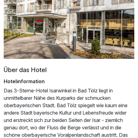
Über das Hotel
Hotelinformation
Das 3-Sterne-Hotel Isarwinkel in Bad Tölz liegt in
unmittelbarer Nähe des Kurparks der schmucken
oberbayerischen Stadt. Bad Tölz spiegelt wie kaum eine
Ausstattung
andere Stadt bayerische Kultur und Lebensfreude wider
und erstreckt sich zur beiden Seiten der Isar - ziemlich
Für 4 Tage
genau dort, wo der Fluss die Berge verlässt und in die
245,00 €
p.P. ab
schöne oberbayerische Voralpenlandschaft austritt. Das