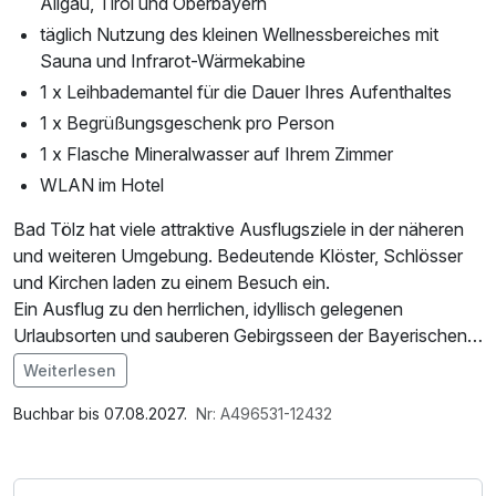
Allgäu, Tirol und Oberbayern
täglich Nutzung des kleinen Wellnessbereiches mit
Sauna und Infrarot-Wärmekabine
1 x Leihbademantel für die Dauer Ihres Aufenthaltes
1 x Begrüßungsgeschenk pro Person
1 x Flasche Mineralwasser auf Ihrem Zimmer
WLAN im Hotel
Bad Tölz hat viele attraktive Ausflugsziele in der näheren
und weiteren Umgebung. Bedeutende Klöster, Schlösser
und Kirchen laden zu einem Besuch ein.
Ein Ausflug zu den herrlichen, idyllisch gelegenen
Urlaubsorten und sauberen Gebirgsseen der Bayerischen
Alpen wie Tegernsee, Schliersee und Spitzingsee lohnt
Weiterlesen
sich nicht nur für Erholungssuchende und Naturliebhaber.
Buchbar bis 07.08.2027.
Nr: A496531-12432