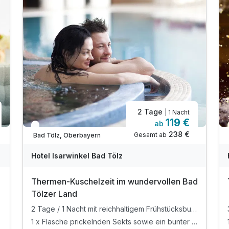
2 Tage
| 1 Nacht
119 €
ab
In 3 Wochen wieder frei
238 €
Gesamt ab
Bad Tölz, Oberbayern
Hotel Isarwinkel Bad Tölz
Thermen-Kuschelzeit im wundervollen Bad
Tölzer Land
2 Tage / 1 Nacht mit reichhaltigem Frühstücksbuffet und einem Begrüßungsgeschenk
1 x Flasche prickelnden Sekts sowie ein bunter Obstteller auf dem Zimmer