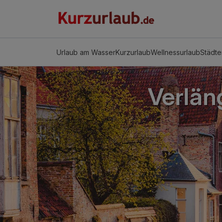
Urlaub am Wasser
Kurzurlaub
Wellnessurlaub
Städte
Verlän