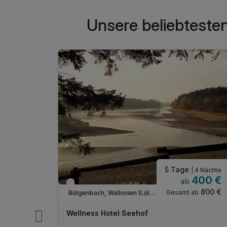
Unsere beliebteste
5 Tage
| 3 Nächte
| 4 Nächte
218 €
400 €
b
ab
Nur noch Restplätze
435 €
800 €
ab
Gesamt ab
Bütgenbach, Wallonien (Lüttich)
Wellness Hotel Seehof