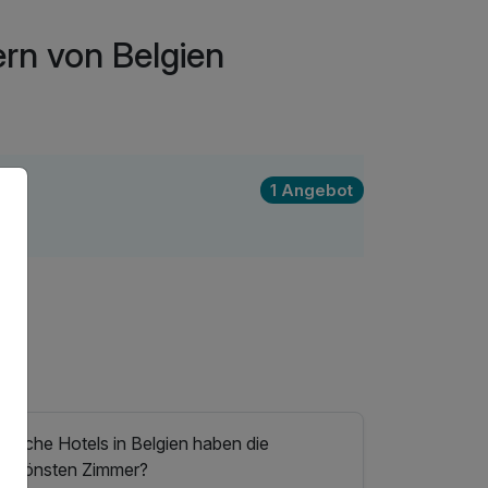
rn von Belgien
1 Angebot
Welche Hotels in Belgien haben die
schönsten Zimmer?