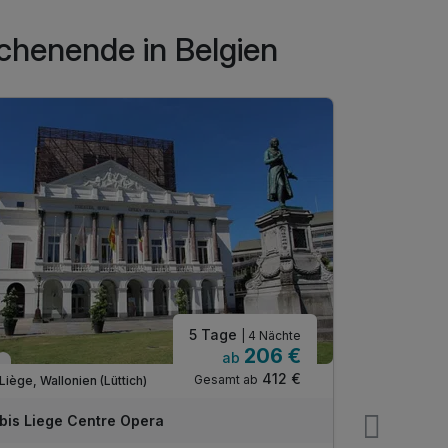
chenende in Belgien
5 Tage
| 4 Nächte
206 €
ab
Nur noch bis August
Nur noch 
412 €
Gesamt ab
Liège, Wallonien (Lüttich)
Liège, Wallo
Ibis Liege Centre Opera
Ibis Lieg