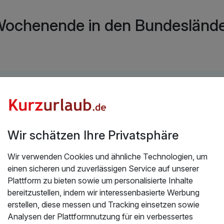
Wochenende in den Bundeslände
l
Wir schätzen Ihre Privatsphäre
Wir verwenden Cookies und ähnliche Technologien, um
Top Highlights in Belgien
einen sicheren und zuverlässigen Service auf unserer
Plattform zu bieten sowie um personalisierte Inhalte
bereitzustellen, indem wir interessenbasierte Werbung
Welche Hotels in Belgien haben die
erstellen, diese messen und Tracking einsetzen sowie
schönste Umgebung?
Analysen der Plattformnutzung für ein verbessertes