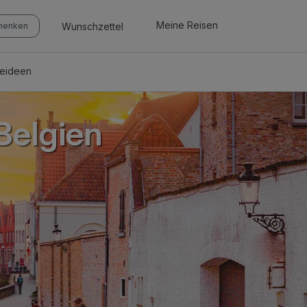
Meine Reisen
Wunschzettel
chenken
seideen
Belgien