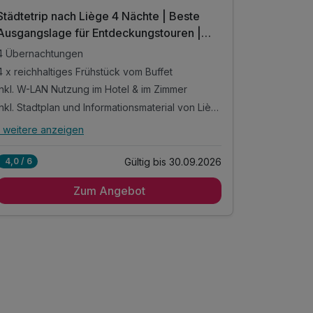
Städtetrip nach Liège 4 Nächte | Beste
Städtetri
Ausgangslage für Entdeckungstouren |
Ausgangs
gegenüber Centre Opéra
gegenübe
4 Übernachtungen
3 Übernac
4 x reichhaltiges Frühstück vom Buffet
3 x reichha
inkl. W-LAN Nutzung im Hotel & im Zimmer
inkl. W-LA
inkl. Stadtplan und Informationsmaterial von Liège
1 weitere anzeigen
1 weitere 
Alle Inklusivleistungen
Alle Inkl
5 enthalten
Gültig bis 30.09.2026
4,0 / 6
4,0 / 6
4 Übernachtungen
3 Übernac
Zum Angebot
4 x reichhaltiges Frühstück vom Buffet
3 x reichha
inkl. W-LAN Nutzung im Hotel & im Zimmer
inkl. W-LA
inkl. Stadtplan und Informationsmaterial von
inkl. Stadt
Liège
Liège
Tipp: Buslinien direkt am Hotel
Tipp: Busli