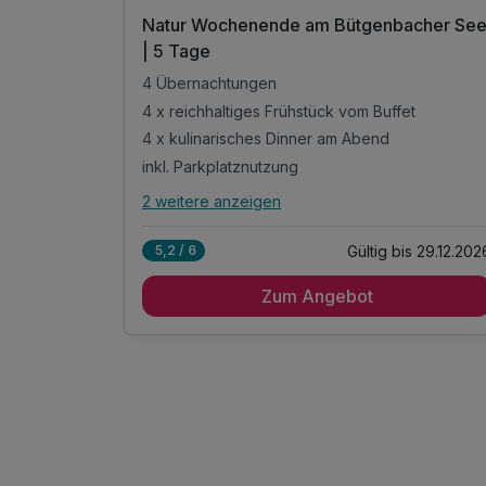
rüssel | 4
Natur Wochenende am Bütgenbacher Se
| 5 Tage
4 Übernachtungen
4 x reichhaltiges Frühstück vom Buffet
4 x kulinarisches Dinner am Abend
adt
inkl. Parkplatznutzung
2 weitere anzeigen
Alle Inklusivleistungen
n
6 enthalten
s 31.01.2027
Gültig bis 29.12.202
5,2 / 6
4 Übernachtungen
Zum Angebot
4 x reichhaltiges Frühstück vom Buffet
4 x kulinarisches Dinner am Abend
adt
inkl. Parkplatznutzung
inkl. WLAN Nutzung
ge
Keine SPA Nutzung als Option möglich vor Ort
ügbarkeit)