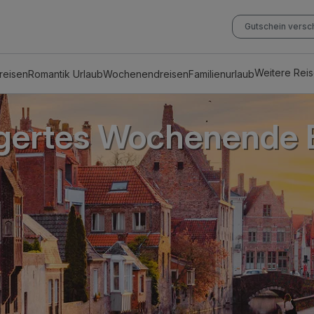
Gutschein vers
Weitere Rei
reisen
Romantik Urlaub
Wochenendreisen
Familienurlaub
gertes Wochenende 