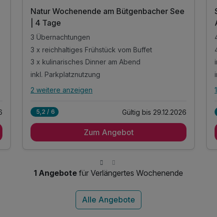
e
Natur Wochenende am Bütgenbacher See
| 4 Tage
3 Übernachtungen
3 x reichhaltiges Frühstück vom Buffet
3 x kulinarisches Dinner am Abend
inkl. Parkplatznutzung
2 weitere anzeigen
Alle Inklusivleistungen
6 enthalten
6
Gültig bis 29.12.2026
5,2 / 6
3 Übernachtungen
Zum Angebot
3 x reichhaltiges Frühstück vom Buffet
3 x kulinarisches Dinner am Abend
inkl. Parkplatznutzung
inkl. WLAN Nutzung
1 Angebote
für Verlängertes Wochenende
Keine SPA Nutzung als Option möglich vor Ort