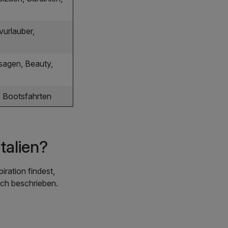
vurlauber,
sagen, Beauty,
, Bootsfahrten
talien?
iration findest,
ich beschrieben.