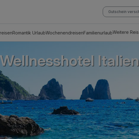
Gutschein vers
Weitere Rei
reisen
Romantik Urlaub
Wochenendreisen
Familienurlaub
Wellnesshotel Italie