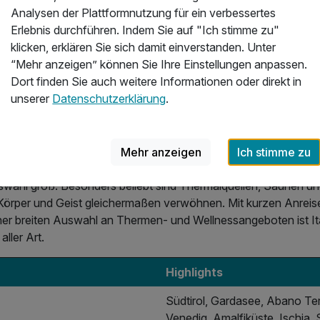
ssurlaub in Italien ankommt, spürt sofort die Kombination aus
Analysen der Plattformnutzung für ein verbessertes
d vielfältigen Wellnessangeboten: Thermen mit Heilwasser, S
Erlebnis durchführen. Indem Sie auf "Ich stimme zu"
ehandlungen und exklusive Wellnessgärten schaffen Wohlfü
klicken, erklären Sie sich damit einverstanden. Unter
“Mehr anzeigen” können Sie Ihre Einstellungen anpassen.
Dort finden Sie auch weitere Informationen oder direkt in
unserer
Datenschutzerklärung
.
gste auf einen Blick
ekte Ziel für Wellnessreisen, da es vielfältige Landschaften und j
Mehr anzeigen
Ich stimme zu
eint. Vom Thermalhotel in den Euganeischen Hügeln bis zum 5-
 Auswahl groß. Besonders beliebt sind Thermalquellen, Saunen u
örper und Geist gleichermaßen verwöhnen. Mit kurzen Anrei
er breiten Auswahl an Thermen- und Wellnessangeboten ist Ita
ller Art.
Highlights
Südtirol, Gardasee, Abano Te
Venedig, Amalfiküste, Ischia, S