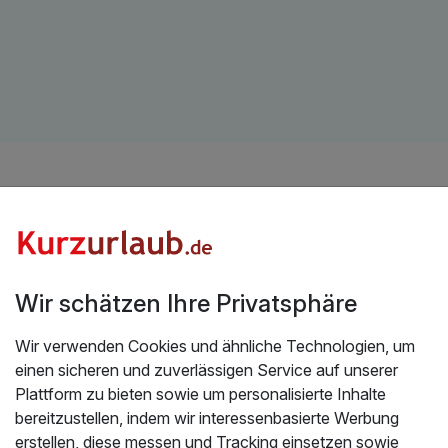
otel Italien – Entspannung, Th
 Italien verbindet Erholung, mediterranes Lebensgefühl und jah
Wir schätzen Ihre Privatsphäre
lkunst. Zwischen alpiner Bergkulisse in Südtirol, den Thermalq
 Stränden am Mittelmeer und charmanten Städten wie Florenz 
Wir verwenden Cookies und ähnliche Technologien, um
 für Körper und Geist. Ob ein Wochenende im Spa, ein regener
einen sicheren und zuverlässigen Service auf unserer
 eine luxuriöse 5-Sterne-Auszeit – Italien ist der perfekte Ort,
Plattform zu bieten sowie um personalisierte Inhalte
 Natur zu vereinen.
bereitzustellen, indem wir interessenbasierte Werbung
erstellen, diese messen und Tracking einsetzen sowie