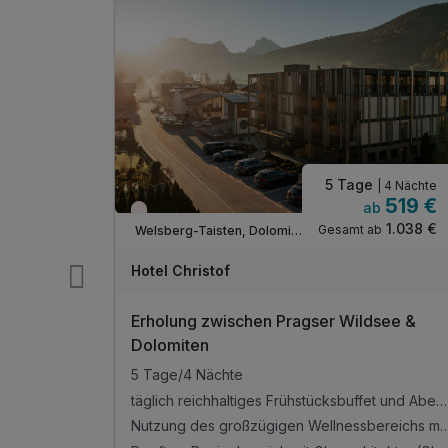
5 Tage
| 2 Nächte
| 4 Nächte
129 €
519 €
b
ab
Nur noch Restplätze
258 €
1.038 €
ab
Gesamt ab
Welsberg-Taisten, Dolomiten
Hotel Christof
it Spa &
Erholung zwischen Pragser Wildsee &
Dolomiten
3 Tage / 2 Nächte im Grand Hotel Astoria in Lavarone
5 Tage/4 Nächte
t
täglich reichhaltiges Frühstücksbuffet und Abendessen
Nutzung des großzügigen Wellnessbereichs mit Indoor-Pool, Sauna, Dampfba