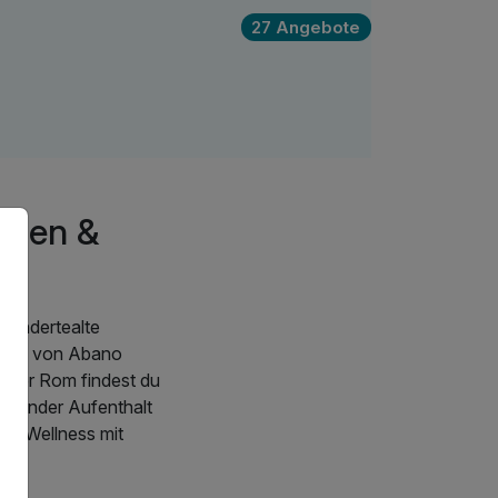
27 Angebote
ermen &
rhundertealte
uellen von Abano
oder Rom findest du
ierender Aufenthalt
 um Wellness mit