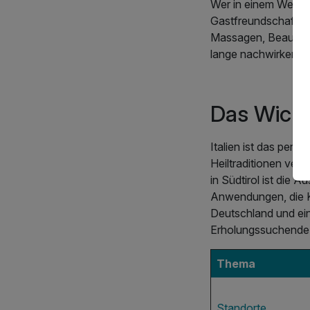
Wer in einem Wellne
Gastfreundschaft un
Massagen, Beauty-B
lange nachwirken.
Das Wichti
Italien ist das perf
Heiltraditionen ver
in Südtirol ist die
Anwendungen, die K
Deutschland und ein
Erholungssuchende a
Thema
Standorte