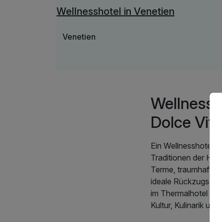
Wellnesshotel in Venetien
Venetien
Wellnessh
Dolce Vita
Ein Wellnesshotel in
Traditionen der Hei
Terme, traumhaften
ideale Rückzugsorte
im Thermalhotel oder
Kultur, Kulinarik und