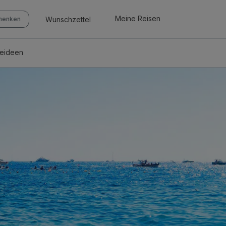
Meine Reisen
Wunschzettel
chenken
seideen
n