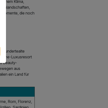
 warmem Klima,
aunalandschaften,
hlmomente, die noch
ahrhundertealte
Sterne-Luxusresort
nd Beauty-
sewegen aus
lien ein Land für
rme, Rom, Florenz,
izilien, Sardinien,