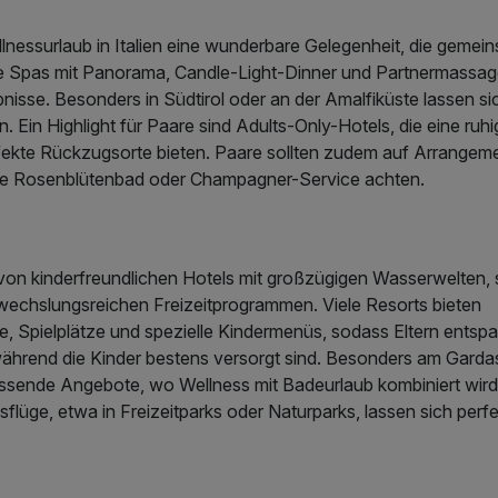
llnessurlaub in Italien eine wunderbare Gelegenheit, die gemein
te Spas mit Panorama, Candle-Light-Dinner und Partnermassa
bnisse. Besonders in Südtirol oder an der Amalfiküste lassen s
n. Ein Highlight für Paare sind Adults-Only-Hotels, die eine r
fekte Rückzugsorte bieten. Paare sollten zudem auf Arrangeme
ie Rosenblütenbad oder Champagner-Service achten.
n von kinderfreundlichen Hotels mit großzügigen Wasserwelten,
wechslungsreichen Freizeitprogrammen. Viele Resorts bieten
 Spielplätze und spezielle Kindermenüs, sodass Eltern entsp
ährend die Kinder bestens versorgt sind. Besonders am Garda
assende Angebote, wo Wellness mit Badeurlaub kombiniert wir
flüge, etwa in Freizeitparks oder Naturparks, lassen sich perfe