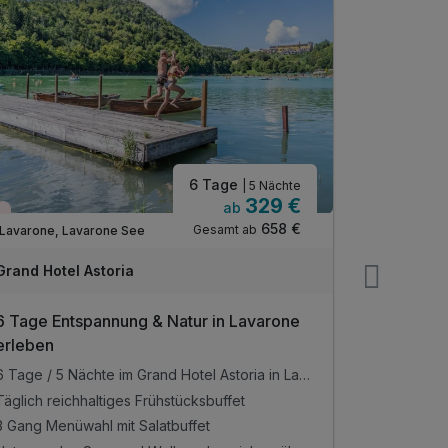
6 Tage
| 5 Nächte
329 €
ab
Nur noch Restplätze
Nur noch 
658 €
Gesamt ab
Lavarone, Lavarone See
Lavarone, 
Grand Hotel Astoria
Grand Hot
6 Tage Entspannung & Natur in Lavarone
4 romanti
erleben
Astoria
6 Tage / 5 Nächte im Grand Hotel Astoria in Lavarone
Täglich reichhaltiges Frühstücksbuffet
Täglich rei
3 Gang Menüwahl mit Salatbuffet
3 Gang Men