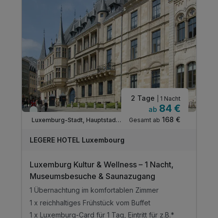
2 Tage
| 1 Nacht
84 €
ab
Immer verfügbar
168 €
Gesamt ab
Luxemburg-Stadt, Hauptstadt Luxemburg
LEGERE HOTEL Luxembourg
Luxemburg Kultur & Wellness – 1 Nacht,
Museumsbesuche & Saunazugang
1 Übernachtung im komfortablen Zimmer
1 x reichhaltiges Frühstück vom Buffet
1 x Luxemburg-Card für 1 Tag, Eintritt für z.B.*