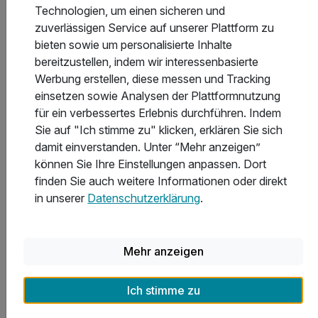
Technologien, um einen sicheren und
zuverlässigen Service auf unserer Plattform zu
bieten sowie um personalisierte Inhalte
In welchen Hotels in Luxemburg gibt es das beste
bereitzustellen, indem wir interessenbasierte
Sport- und Freizeitangebot?
Werbung erstellen, diese messen und Tracking
einsetzen sowie Analysen der Plattformnutzung
für ein verbessertes Erlebnis durchführen. Indem
Welche Hotels in Luxemburg bieten die besten
Sie auf "Ich stimme zu" klicken, erklären Sie sich
Freizeit- und Ausflugsmöglichkeiten?
damit einverstanden. Unter “Mehr anzeigen”
können Sie Ihre Einstellungen anpassen. Dort
finden Sie auch weitere Informationen oder direkt
Was kostet eine Übernachtung in Luxemburg
in unserer
Datenschutzerklärung
.
durchschnittlich?
Mehr anzeigen
Ich stimme zu
Inspirationen für Wochenendreisen
in Luxemburg