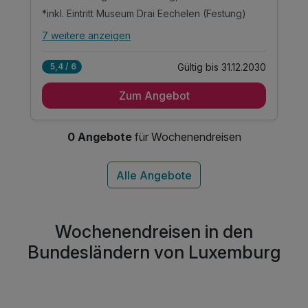
*inkl. Eintritt Museum Drai Eechelen (Festung)
7 weitere anzeigen
Alle Inklusivleistungen
11 enthalten
Gültig bis 31.12.2030
5,4 / 6
1 Übernachtung im komfortablen Zimmer
Zum Angebot
1 x reichhaltiges Frühstück vom Buffet
1 x Luxemburg-Card für 1 Tag, Eintritt für z.B.*
*inkl. Eintritt Museum Drai Eechelen (Festung)
0 Angebote
für Wochenendreisen
*inkl. Eintritt MUDAM und viele weitere Museen
*inkl. Nutzung des Sauna- und Fitnessbereichs
*inkl. Eintritt: Kunst- und Naturkundemuseum
inkl. Voucher im Hotelshop
inkl. WLAN Nutzung
Wochenendreisen in den
inkl. Außenparkplatz am Hotel nach Verfügbarkeit
Bundesländern von Luxemburg
inkl. Nutzung aller öffentlichen Verkehrsmittel