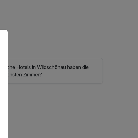
Alpen
gluten- & laktosefrei auf Anfrage möglich
täglich Nutzung der Wellnessoase mit Hallenbad,
Sauna, Dampfbad, Infrarotkabine und Ruheraum
Wildschönau PREMIUM Card mit zahlreichen
Leistungen, unter anderem freie Fahrten mit den
Sommerbergbahnen (zu den ausgewiesenen
Öffnungszeiten)
Welche Hotels in Wildschönau haben die
schönsten Zimmer?