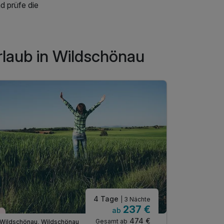
d prüfe die
rlaub in Wildschönau
4 Tage
| 3 Nächte
237 €
ab
Nur noch Restplätze
Nur noch 
474 €
Gesamt ab
Wildschönau, Wildschönau
Wildschöna