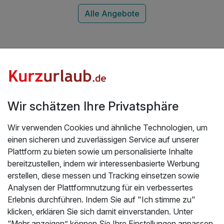
Highlights Wildschönau
Wir schätzen Ihre Privatsphäre
Welche Hotels in Wildschönau haben die
schönste Umgebung?
Wir verwenden Cookies und ähnliche Technologien, um
einen sicheren und zuverlässigen Service auf unserer
Plattform zu bieten sowie um personalisierte Inhalte
bereitzustellen, indem wir interessenbasierte Werbung
erstellen, diese messen und Tracking einsetzen sowie
Analysen der Plattformnutzung für ein verbessertes
Erlebnis durchführen. Indem Sie auf "Ich stimme zu"
d
klicken, erklären Sie sich damit einverstanden. Unter
“Mehr anzeigen” können Sie Ihre Einstellungen anpassen.