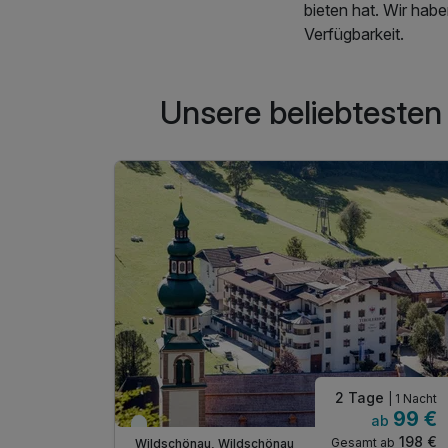
bieten hat. Wir hab
Verfügbarkeit.
Unsere beliebtesten
2 Tage
| 2 Nächte
| 1 Nacht
255 €
99 €
ab
Viele Termine frei
510 €
198 €
 ab
Gesamt ab
Wildschönau, Wildschönau