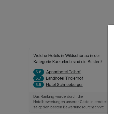
Welche Hotels in Wildschönau in der
Kategorie Kurzurlaub sind die Besten?
Apparthotel Talhof
5.8
Landhotel Tirolerhof
5.7
Hotel Schneeberger
5.5
Das Ranking wurde durch die
Hotelbewertungen unserer Gäste in ermittelt un
zeigt den besten Bewertungsdurchschnitt