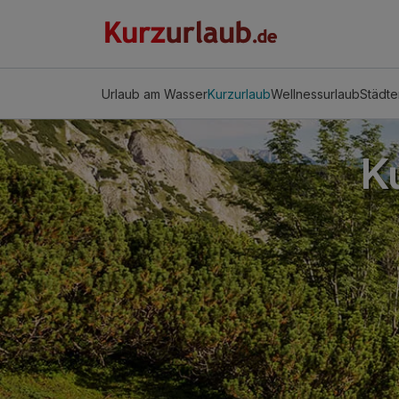
Urlaub am Wasser
Kurzurlaub
Wellnessurlaub
Städte
K