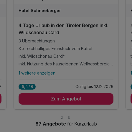
Hotel Schneeberger
4 Tage Urlaub in den Tiroler Bergen inkl.
Wildschönau Card
3 Übernachtungen
3 x reichhaltiges Frühstück vom Buffet
inkl. Wildschönau Card*
inkl. Nutzung des hauseigenen Wellnessbereichs
1 weitere anzeigen
Alle Inklusivleistungen
5 enthalten
7
Gültig bis 12.12.2026
5,4 / 6
3 Übernachtungen
Zum Angebot
3 x reichhaltiges Frühstück vom Buffet
inkl. Wildschönau Card*
inkl. Nutzung des hauseigenen
Wellnessbereichs
87 Angebote
für Kurzurlaub
inkl. Sauna, Dampfbad & Infrarotkabine