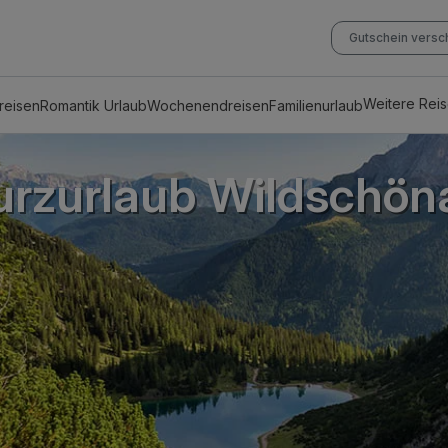
Gutschein vers
Weitere Rei
reisen
Romantik Urlaub
Wochenendreisen
Familienurlaub
urzurlaub Wildschön