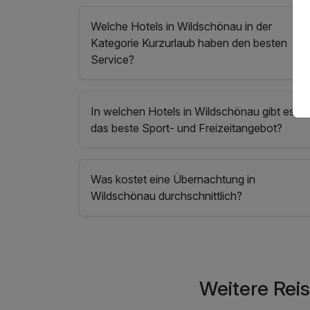
Welche Hotels in Wildschönau in der
Kategorie Kurzurlaub haben den besten
Service?
In welchen Hotels in Wildschönau gibt es
das beste Sport- und Freizeitangebot?
Was kostet eine Übernachtung in
Wildschönau durchschnittlich?
Weitere Rei