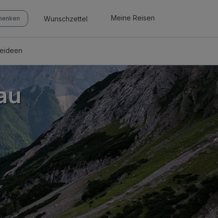
Meine Reisen
Wunschzettel
chenken
seideen
au