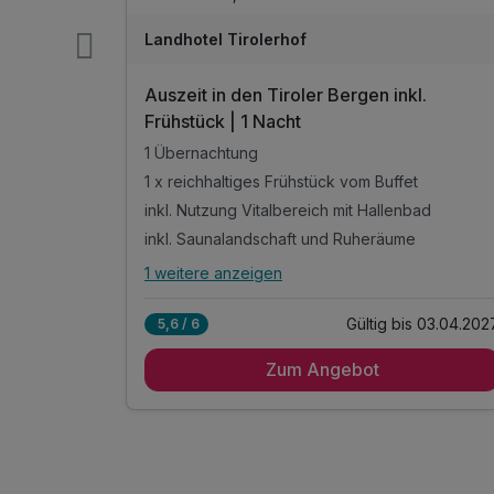
Landhotel Tirolerhof
üheler
Auszeit in den Tiroler Bergen inkl.
ück
Frühstück | 1 Nacht
1 Übernachtung
t
1 x reichhaltiges Frühstück vom Buffet
inkl. Entspannen im Spa mit Hallenbad, Dampfbad
inkl. Nutzung Vitalbereich mit Hallenbad
d Ruheraum
inkl. Saunalandschaft und Ruheräume
1 weitere anzeigen
Alle Inklusivleistungen
n
5 enthalten
s 10.10.2026
Gültig bis 03.04.202
5,6 / 6
1 Übernachtung
Zum Angebot
t
1 x reichhaltiges Frühstück vom Buffet
,
inkl. Nutzung Vitalbereich mit Hallenbad
inkl. Saunalandschaft und Ruheräume
d Ruheraum
inkl. kuscheliger Bademantel für Ihren Aufenthalt
üheler