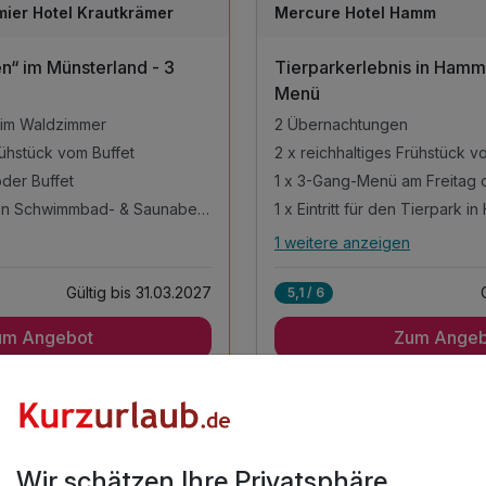
mier Hotel Krautkrämer
Mercure Hotel Hamm
nd - 3
Tierparkerlebnis in Hamm 
Menü
 im Waldzimmer
2 Übernachtungen
rühstück vom Buffet
2 x reichhaltiges Frühstück v
der Buffet
1 x 3-Gang-Menü am Freitag
Täglich Eintritt in den Schwimmbad- & Saunabereich
1 x Eintritt für den Tierpark i
1 weitere anzeigen
stungen
Alle Inklusivleistungen
5 enthalten
5
Gültig bis 31.03.2027
5,1 / 6
 im Waldzimmer
2 Übernachtungen
um Angebot
Zum Angeb
rühstück vom Buffet
2 x reichhaltiges Frühstück v
der Buffet
1 x 3-Gang-Menü am Freitag
 den Schwimmbad- &
1 x Eintritt für den Tierpark i
4 Angebote
für Urlaub
inkl. Stadt- & Freizeitinfos H
Wir schätzen Ihre Privatsphäre