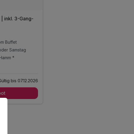
| inkl. 3-Gang-
om Buffet
 oder Samstag
n Hamm *
 enthalten
Gültig bis 07.12.2026
ot
om Buffet
 oder Samstag
n Hamm *
amm