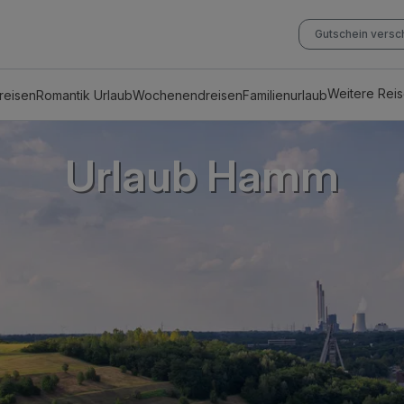
Gutschein vers
Weitere Rei
reisen
Romantik Urlaub
Wochenendreisen
Familienurlaub
Urlaub Hamm