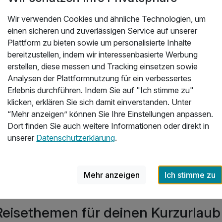
Wir verwenden Cookies und ähnliche Technologien, um
einen sicheren und zuverlässigen Service auf unserer
Inspirationen für Urlaub in Hamm
Plattform zu bieten sowie um personalisierte Inhalte
bereitzustellen, indem wir interessenbasierte Werbung
erstellen, diese messen und Tracking einsetzen sowie
45 Angebote
Analysen der Plattformnutzung für ein verbessertes
Erlebnis durchführen. Indem Sie auf "Ich stimme zu"
klicken, erklären Sie sich damit einverstanden. Unter
“Mehr anzeigen” können Sie Ihre Einstellungen anpassen.
Dort finden Sie auch weitere Informationen oder direkt in
unserer
Datenschutzerklärung
.
Kurzurlaub Hamm
Mehr anzeigen
Ich stimme zu
Reisethemen für deinen Kurzurlau