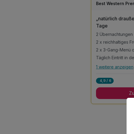
Best Western Pre
„natürlich draußen“ im Münsterla
Tage
2 Übernachtungen
2 x reichhaltiges F
2 x 3-Gang-Menü o
1 weitere anzeigen
Alle Inklusivlei
4,9 / 6
2 Übernachtungen
Z
2 x reichhaltiges F
2 x 3-Gang-Menü o
Täglich Eintritt in
Saunabereich
inkl. 1 Fahrradkarte