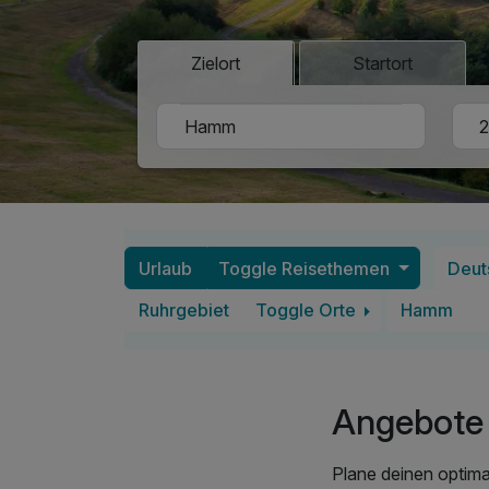
Zielort
Startort
Urlaub
Toggle Reisethemen
Deut
Ruhrgebiet
Toggle Orte
Hamm
Angebote
Plane deinen optim