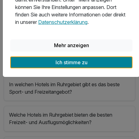
können Sie Ihre Einstellungen anpassen. Dort
haben den besten Service?
finden Sie auch weitere Informationen oder direkt
in unserer
Datenschutzerklärung
.
In welchem Hotel im Ruhrgebiet kann man gut essen?
Mehr anzeigen
Welche Hotels im Ruhrgebiet haben den besten
Wellnessbereich?
Ich stimme zu
In welchen Hotels im Ruhrgebiet gibt es das beste
Sport- und Freizeitangebot?
Welche Hotels im Ruhrgebiet bieten die besten
Freizeit- und Ausflugsmöglichkeiten?