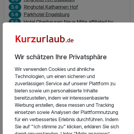
Ringhotel Katharinen Hof
5.6
Parkhotel Engelsburg
5.6
Hotel Oberhausen Neue Mitte affiliated by
5.5
Meliá
Das Ranking wurde durch die Hotelbewertungen unserer
Gäste in ermittelt und zeigt den besten
Bewertungsdurchschnitt
Wir schätzen Ihre Privatsphäre
Wir verwenden Cookies und ähnliche
Welche Hotels im Ruhrgebiet haben die schönste
Technologien, um einen sicheren und
Umgebung?
zuverlässigen Service auf unserer Plattform zu
bieten sowie um personalisierte Inhalte
bereitzustellen, indem wir interessenbasierte
Welche Hotels im Ruhrgebiet haben die schönsten
Werbung erstellen, diese messen und Tracking
Zimmer?
einsetzen sowie Analysen der Plattformnutzung
für ein verbessertes Erlebnis durchführen. Indem
Sie auf "Ich stimme zu" klicken, erklären Sie sich
damit einverstanden. Unter “Mehr anzeigen”
Welche Hotels im Ruhrgebiet in der Kategorie Urlaub