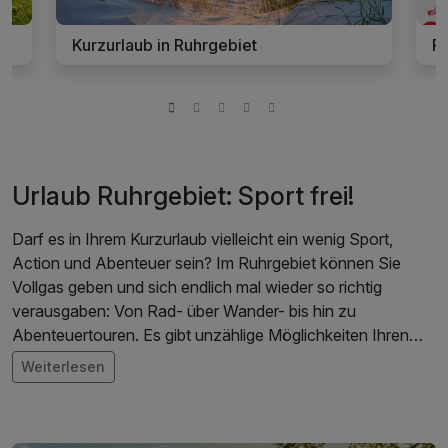
Kurzurlaub in Ruhrgebiet
Ro
Urlaub Ruhrgebiet: Sport frei!
Darf es in Ihrem Kurzurlaub vielleicht ein wenig Sport,
Action und Abenteuer sein? Im Ruhrgebiet können Sie
Vollgas geben und sich endlich mal wieder so richtig
verausgaben: Von Rad- über Wander- bis hin zu
Abenteuertouren. Es gibt unzählige Möglichkeiten Ihren
Urlaub im Ruhrgebiet zu einem ausgefallenen
Weiterlesen
Urlaubserlebnis zu machen. Wie wäre es zum Beispiel mit
einem Tauchabenteuer in einem ehemaligen Gasometer im
Landschaftspark Duisburg-Nord? Tauchen Sie in Ihrem