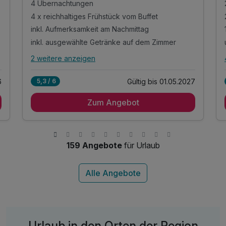
4 Übernachtungen
4 x reichhaltiges Frühstück vom Buffet
inkl. Aufmerksamkeit am Nachmittag
inkl. ausgewählte Getränke auf dem Zimmer
2 weitere anzeigen
Alle Inklusivleistungen
6 enthalten
6
Gültig bis 01.05.2027
5,3 / 6
4 Übernachtungen
Zum Angebot
4 x reichhaltiges Frühstück vom Buffet
inkl. Aufmerksamkeit am Nachmittag
inkl. ausgewählte Getränke auf dem Zimmer
inkl. WLAN im gesamten Hotel
159 Angebote
für Urlaub
inkl. Aufmerksamkeit am Nachmittag
Urlaub in den Orten der Region