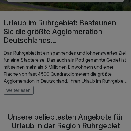
Urlaub im Ruhrgebiet: Bestaunen
Sie die größte Agglomeration
Deutschlands…
Das Ruhrgebiet ist ein spannendes und lohnenswertes Ziel
für eine Städtereise. Das auch als Pott genannte Gebiet ist
mit seinen mehr als 5 Millionen Einwohnern und einer
Fläche von fast 4500 Quadratkilometern die größte
Agglomeration in Deutschland. Ihren Urlaub im Ruhrgebiet
können Sie daher natürlich sehr abwechslungsreich
Weiterlesen
gestalten: Tauchen Sie ab in interessante Themenwelten,
wie Industrie und Denkmal, Erlebnis und Action, Kulinarik
und Shopping oder Kunst und Kultur. Letzteres wird in
Unsere beliebtesten Angebote für
dieser Region Deutschlands besonders groß geschrieben,
nicht ohne Grund war die Metropolregion im Jahr 2010
Urlaub in der Region Ruhrgebiet
Kulturhauptstadt Europas. Es erwarten Sie in Ihrem Urlaub