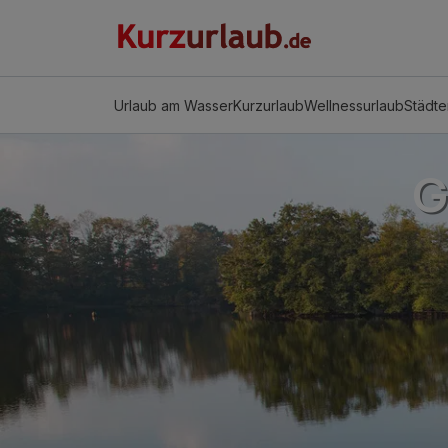
Urlaub am Wasser
Kurzurlaub
Wellnessurlaub
Städte
G