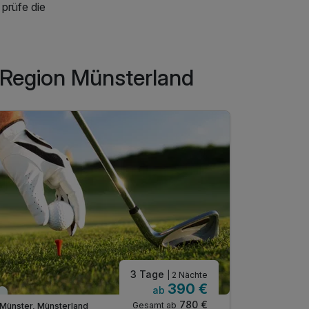
 prüfe die
r Region Münsterland
3 Tage
| 2 Nächte
390 €
ab
Viele Termine frei
Verfügbar
780 €
Gesamt ab
Münster, Münsterland
Ascheberg,