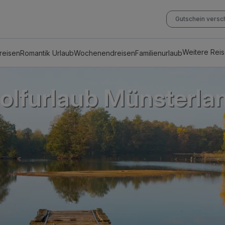
Gutschein vers
Weitere Rei
reisen
Romantik Urlaub
Wochenendreisen
Familienurlaub
olfurlaub Münsterla