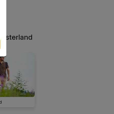
ünsterland
te
d