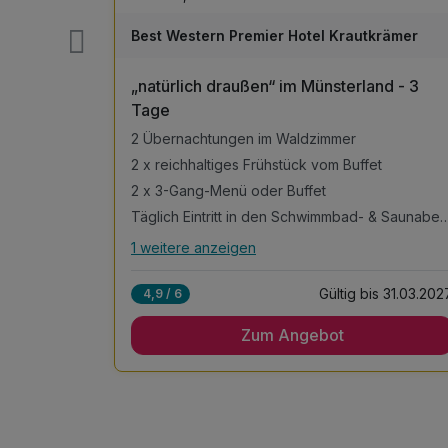
Best Western Premier Hotel Krautkrämer
d | 2
„natürlich draußen“ im Münsterland - 3
Tage
2 Übernachtungen im Waldzimmer
2 x reichhaltiges Frühstück vom Buffet
2 x 3-Gang-Menü oder Buffet
Täglich Eintritt in den Schwimmbad- 
1 weitere anzeigen
Alle Inklusivleistungen
n
5 enthalten
s 15.12.2026
Gültig bis 31.03.202
4,9 / 6
2 Übernachtungen im Waldzimmer
Zum Angebot
2 x reichhaltiges Frühstück vom Buffet
2 x 3-Gang-Menü oder Buffet
Täglich Eintritt in den Schwimmbad- &
Saunabereich
inkl. 1 Fahrradkarte