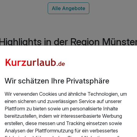
1 x für ,,Sie" ein Thalassobad in der Whirlwanne
1 x für ,,Ihn" eine 30 min. Relax-Massage
inkl. Relaxen & Entspannen im Wellnessbereich
inkl. Parkplatz
inkl. Nutzung W-LAN
Highlights in der Region Münste
Welche Hotels im Münsterland haben die
schönsten Zimmer?
Wir schätzen Ihre Privatsphäre
Wir verwenden Cookies und ähnliche Technologien, um
einen sicheren und zuverlässigen Service auf unserer
Plattform zu bieten sowie um personalisierte Inhalte
bereitzustellen, indem wir interessenbasierte Werbung
erstellen, diese messen und Tracking einsetzen sowie
Analysen der Plattformnutzung für ein verbessertes
Was kostet eine Übernachtung im