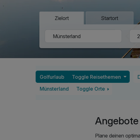
Zielort
Startort
Golfurlaub
Toggle Reisethemen
Münsterland
Toggle Orte
Angebote 
Plane deinen optima