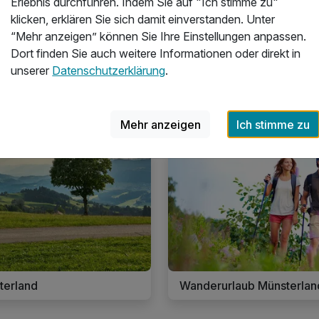
Erlebnis durchführen. Indem Sie auf "Ich stimme zu"
Münsterland durchschnittlich?
klicken, erklären Sie sich damit einverstanden. Unter
“Mehr anzeigen” können Sie Ihre Einstellungen anpassen.
Dort finden Sie auch weitere Informationen oder direkt in
unserer
Datenschutzerklärung
.
onen für Golfurlaub in der Region M
Mehr anzeigen
Ich stimme zu
0 Angebote
41 Angebo
terland
Wanderurlaub Münsterlan