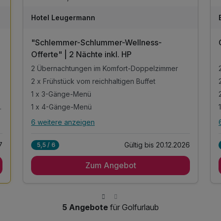
Hotel Leugermann
"Schlemmer-Schlummer-Wellness-
Offerte" | 2 Nächte inkl. HP
2 Übernachtungen im Komfort-Doppelzimmer
2 x Frühstück vom reichhaltigen Buffet
1 x 3-Gänge-Menü
& Saunabereich
1 x 4-Gänge-Menü
6 weitere anzeigen
Alle Inklusivleistungen
10 enthalten
7
Gültig bis 20.12.2026
5,5 / 6
2 Übernachtungen im Komfort-Doppelzimmer
Zum Angebot
2 x Frühstück vom reichhaltigen Buffet
1 x 3-Gänge-Menü
1 x 4-Gänge-Menü
1 x 1 Flasche Wein für 2 Personen zum 4 Gänge-
5 Angebote
für Golfurlaub
Menü