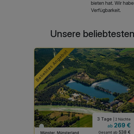
bieten hat. Wir hab
Verfügbarkeit.
Unsere beliebtesten
Beliebtes Angebot
e
3 Tage
| 1 Nacht
| 2 Nächte
225 €
269 €
ab
Viele Termine frei
450 €
538 €
ab
Gesamt ab
Münster, Münsterland