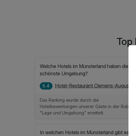
egen
Top 
Welche Hotels im Münsterland haben die
schönste Umgebung?
Hotel-Restaurant Clemens-August
5.4
Das Ranking wurde durch die
Hotelbewertungen unserer Gäste in der Rubrik
"Lage und Umgebung" ermittelt.
In welchen Hotels im Münsterland gibt es