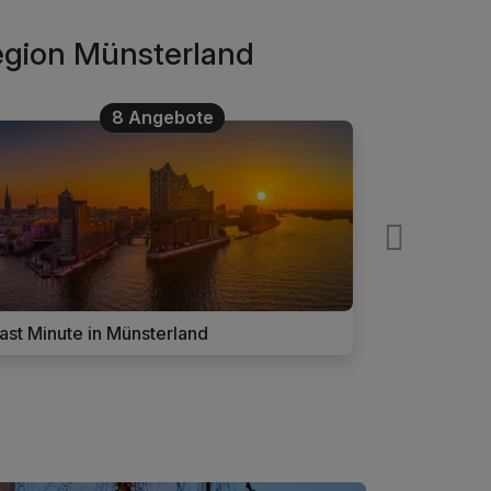
Region Münsterland
8 Angebote
ast Minute in Münsterland
Wellnessur