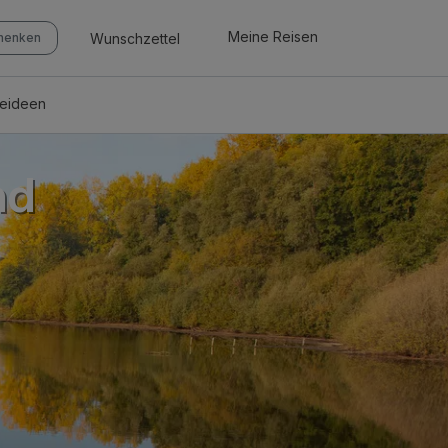
Meine Reisen
Wunschzettel
chenken
seideen
nd