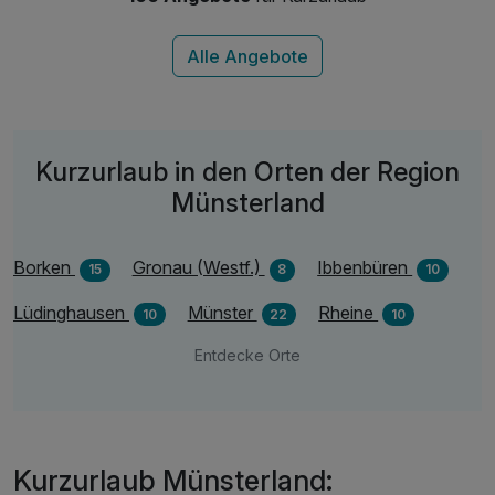
inkl. 1 Fahrradkarte
Kurzurlaub in den Orten der Region
Münsterland
Borken
Gronau (Westf.)
Ibbenbüren
15
8
10
Lüdinghausen
Münster
Rheine
10
22
10
Entdecke Orte
Kurzurlaub Münsterland: