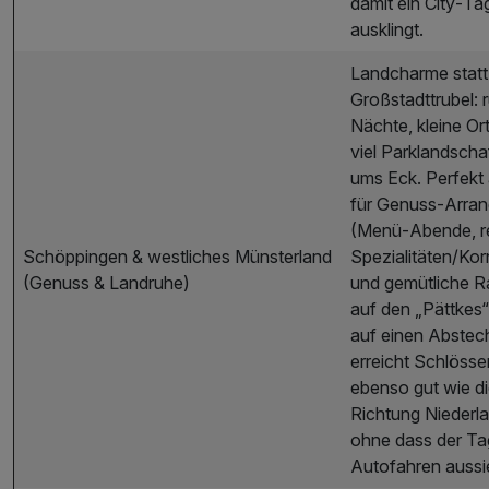
damit ein City‑Ta
ausklingt.
Landcharme statt
Großstadttrubel: 
Nächte, kleine Ort
viel Parklandschaf
ums Eck. Perfekt 
für Genuss‑Arra
(Menü‑Abende, r
Schöppingen & westliches Münsterland
Spezialitäten/Ko
(Genuss & Landruhe)
und gemütliche R
auf den „Pättkes“
auf einen Abstech
erreicht Schlöss
ebenso gut wie d
Richtung Niederl
ohne dass der Ta
Autofahren aussi