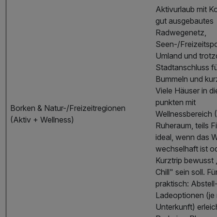
Aktivurlaub mit K
gut ausgebautes
Radwegenetz,
Seen-/Freizeitspo
Umland und trot
Stadtanschluss f
Bummeln und kur
Viele Häuser in d
punkten mit
Borken & Natur-/Freizeitregionen
Wellnessbereich 
(Aktiv + Wellness)
Ruheraum, teils F
ideal, wenn das W
wechselhaft ist o
Kurztrip bewusst 
Chill" sein soll. F
praktisch: Abstell
Ladeoptionen (je
Unterkunft) erleic