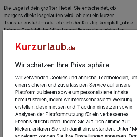
Die Lage ist dein größter Hebel: Sie entscheidet, ob
morgens direkt losgelaufen wird, ob erst ein kurzer
Transfer ansteht – oder ob sich der Kurztrip komplett „ohne
Fahrerei“ anfühlt. Im Münsterland liegen die wichtigsten
Erlebnisse selten weit auseinander, trotzdem macht die
richtige Basis einen spürbaren Unterschied: City‑Nähe,
Schlosskulisse, Radwege‑Komfort oder Natur vor der Tür.
Wir schätzen Ihre Privatsphäre
Damit die Auswahl leichter fällt, findest du hier typische
Standorte/Lagezonen mit mehr Details zu Stimmung,
Wir verwenden Cookies und ähnliche Technologien, u
Wegen und „Feierabend‑Programm“. (Viele unserer Hotels
einen sicheren und zuverlässigen Service auf unserer
liegen genau in diesen Zonen – auch wenn dein konkretes
Plattform zu bieten sowie um personalisierte Inhalte
Arrangement je nach Datum und Verfügbarkeit variiert.)
bereitzustellen, indem wir interessenbasierte Werbung
erstellen, diese messen und Tracking einsetzen sowie
Passt besonder
Hotelstandort / Lagezone
Analysen der Plattformnutzung für ein verbessertes
wenn…
Erlebnis durchführen. Indem Sie auf "Ich stimme zu"
Kurze Wege steh
klicken, erklären Sie sich damit einverstanden. Unter “M
oben: Altstadt,
anzeigen” können Sie Ihre Einstellungen anpassen. Dor