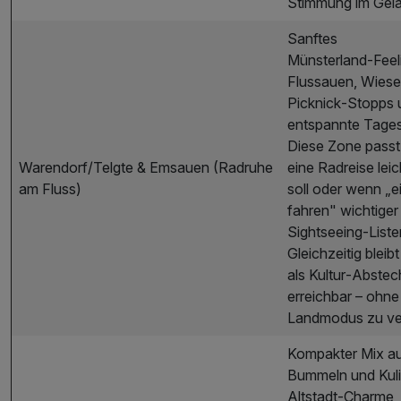
Stimmung im Gel
Sanftes
Münsterland‑Feel
Flussauen, Wies
Picknick‑Stopps 
entspannte Tage
Diese Zone passt
Warendorf/Telgte & Emsauen (Radruhe
eine Radreise leic
am Fluss)
soll oder wenn „e
fahren" wichtiger 
Sightseeing‑Liste
Gleichzeitig bleib
als Kultur‑Abstec
erreichbar – ohne
Landmodus zu ver
Kompakter Mix a
Bummeln und Kuli
Altstadt‑Charme,