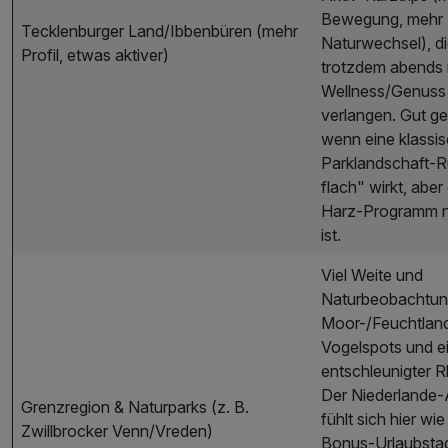
Bewegung, mehr
Tecklenburger Land/Ibbenbüren (mehr
Naturwechsel), d
Profil, etwas aktiver)
trotzdem abends
Wellness/Genuss
verlangen. Gut ge
wenn eine klassi
Parklandschaft‑
flach" wirkt, aber 
Harz‑Programm ni
ist.
Viel Weite und
Naturbeobachtun
Moor-/Feuchtland
Vogelspots und e
entschleunigter 
Der Niederlande‑
Grenzregion & Naturparks (z. B.
fühlt sich hier wie
Zwillbrocker Venn/Vreden)
Bonus‑Urlaubstag