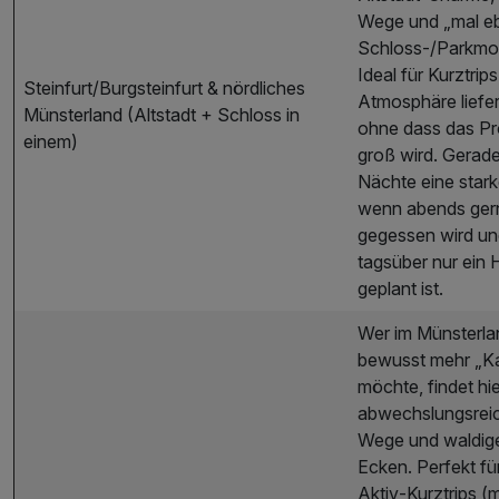
Wege und „mal eb
Schloss-/Parkmo
Ideal für Kurztrips,
Steinfurt/Burgsteinfurt & nördliches
Atmosphäre liefer
Münsterland (Altstadt + Schloss in
ohne dass das P
einem)
groß wird. Gerade
Nächte eine stark
wenn abends ger
gegessen wird u
tagsüber nur ein H
geplant ist.
Wer im Münsterla
bewusst mehr „K
möchte, findet hie
abwechslungsrei
Wege und waldig
Ecken. Perfekt fü
Aktiv‑Kurztrips (