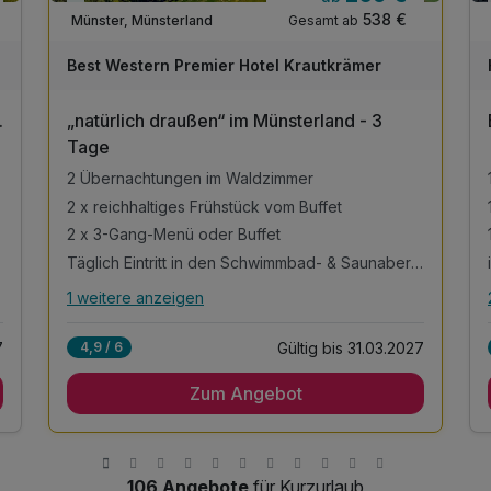
Viele Termine frei
538 €
Gesamt ab
Münster, Münsterland
Best Western Premier Hotel Krautkrämer
.
„natürlich draußen“ im Münsterland - 3
Tage
2 Übernachtungen im Waldzimmer
2 x reichhaltiges Frühstück vom Buffet
2 x 3-Gang-Menü oder Buffet
Täglich Eintritt in den Schwimmbad- & Saunabereich
1 weitere anzeigen
Alle Inklusivleistungen
5 enthalten
7
Gültig bis 31.03.2027
4,9 / 6
2 Übernachtungen im Waldzimmer
Zum Angebot
2 x reichhaltiges Frühstück vom Buffet
2 x 3-Gang-Menü oder Buffet
Täglich Eintritt in den Schwimmbad- &
Saunabereich
s
106 Angebote
für Kurzurlaub