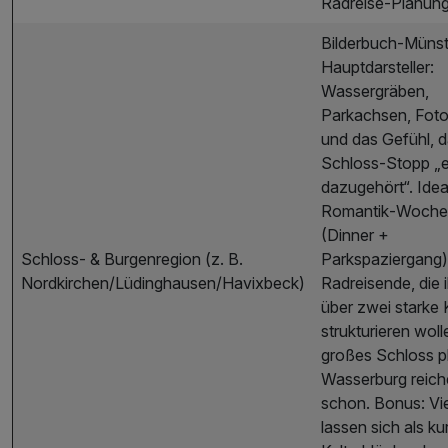
Radreise‑Planung
Bilderbuch‑Münst
Hauptdarsteller:
Wassergräben,
Parkachsen, Foto
und das Gefühl, d
Schloss‑Stopp „e
dazugehört“. Ideal
Romantik‑Woche
(Dinner +
Schloss- & Burgenregion (z. B.
Parkspaziergang)
Nordkirchen/Lüdinghausen/Havixbeck)
Radreisende, die 
über zwei starke 
strukturieren woll
großes Schloss p
Wasserburg reich
schon. Bonus: Vie
lassen sich als ku