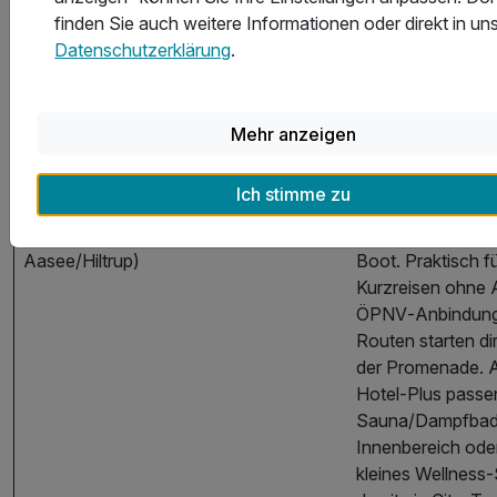
Prinzipalmarkt, M
finden Sie auch weitere Informationen oder direkt in un
Cafés und abends
Datenschutzerklärung
.
schneller Abstech
oder Restaurant.
Aasee (und Rich
Mehr anzeigen
Hiltrup/Hiltruper 
grünere Seite) ist 
Ich stimme zu
täglicher „Reset‑
Münster (City, Bahnhof, Hafen,
zu Fuß, per Rad o
Aasee/Hiltrup)
Boot. Praktisch f
Kurzreisen ohne 
ÖPNV‑Anbindung,
Routen starten di
der Promenade. A
Hotel‑Plus passe
Sauna/Dampfbad
Innenbereich oder
kleines Wellness‑