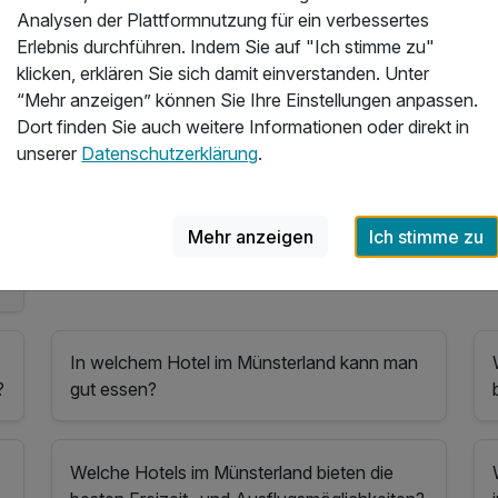
Welche Hotels im Münsterland haben die
Analysen der Plattformnutzung für ein verbessertes
schönste Umgebung?
Erlebnis durchführen. Indem Sie auf "Ich stimme zu"
klicken, erklären Sie sich damit einverstanden. Unter
n
“Mehr anzeigen” können Sie Ihre Einstellungen anpassen.
Dort finden Sie auch weitere Informationen oder direkt in
unserer
Datenschutzerklärung
.
Mehr anzeigen
Ich stimme zu
d
In welchem Hotel im Münsterland kann man
?
gut essen?
Welche Hotels im Münsterland bieten die