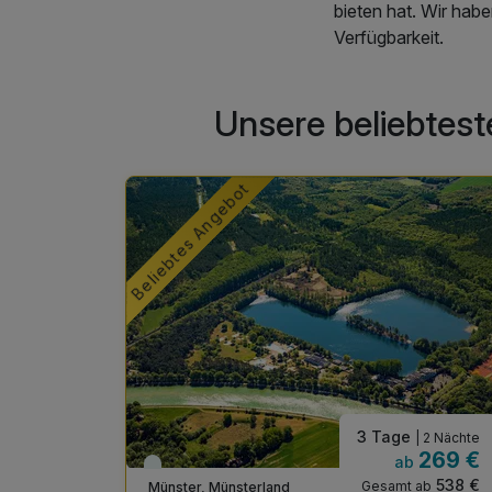
bieten hat. Wir hab
Verfügbarkeit.
Unsere beliebtest
Beliebtes Angebot
3 Tage
| 2 Nächte
| 2 Nächte
190 €
269 €
ab
Viele Termine frei
380 €
538 €
ab
Gesamt ab
Münster, Münsterland