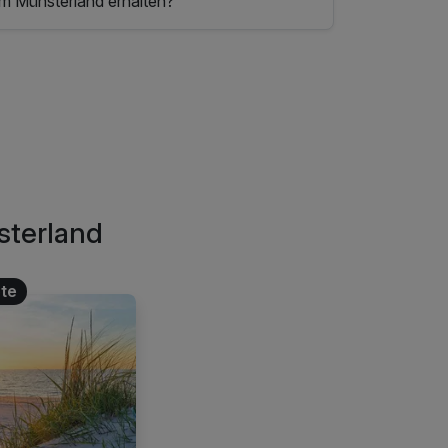
im Münsterland erhalten?
sterland
te