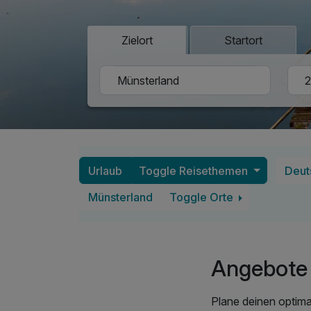
Zielort
Startort
Urlaub
Toggle Reisethemen
Deut
Münsterland
Toggle Orte
Angebote 
Plane deinen optima