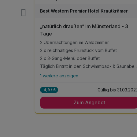
Best Western Premier Hotel Krautkrämer
 Tage)
„natürlich draußen“ im Münsterland - 3
Tage
2 Übernachtungen im Waldzimmer
2 x reichhaltiges Frühstück vom Buffet
g
2 x 3-Gang-Menü oder Buffet
Täglich Eintritt in den Schwimmbad- 
1 weitere anzeigen
Alle Inklusivleistungen
n
5 enthalten
s 28.02.2027
Gültig bis 31.03.202
4,9 / 6
2 Übernachtungen im Waldzimmer
Zum Angebot
2 x reichhaltiges Frühstück vom Buffet
g
2 x 3-Gang-Menü oder Buffet
Täglich Eintritt in den Schwimmbad- &
Saunabereich
r
inkl. 1 Fahrradkarte