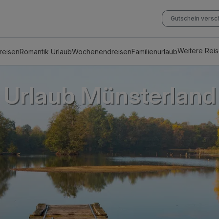
Gutschein vers
Weitere Rei
reisen
Romantik Urlaub
Wochenendreisen
Familienurlaub
Urlaub Münsterland