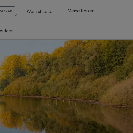
Meine Reisen
Wunschzettel
chenken
seideen