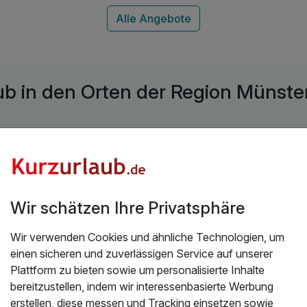
ub in den Orten der Region Münste
Entdecke Orte
Wir schätzen Ihre Privatsphäre
Wir verwenden Cookies und ähnliche Technologien, um
Highlights in der Region Münste
einen sicheren und zuverlässigen Service auf unserer
Plattform zu bieten sowie um personalisierte Inhalte
bereitzustellen, indem wir interessenbasierte Werbung
erstellen, diese messen und Tracking einsetzen sowie