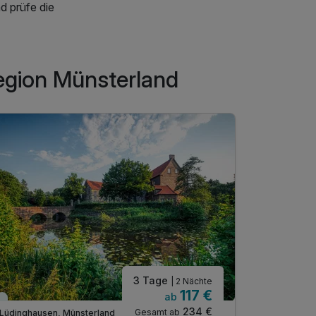
d prüfe die
Region Münsterland
3 Tage
| 2 Nächte
117 €
ab
Immer verfügbar
Verfügbar
234 €
Gesamt ab
Lüdinghausen, Münsterland
Schöppinge