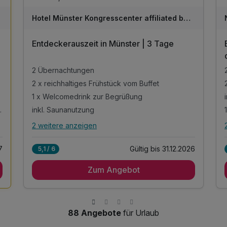
Hotel Münster Kongresscenter affiliated by Meliá
Entdeckerauszeit in Münster | 3 Tage
2 Übernachtungen
2 x reichhaltiges Frühstück vom Buffet
1 x Welcomedrink zur Begrüßung
& Saunabereich
inkl. Saunanutzung
2 weitere anzeigen
Alle Inklusivleistungen
6 enthalten
7
Gültig bis 31.12.2026
5,1 / 6
2 Übernachtungen
Zum Angebot
2 x reichhaltiges Frühstück vom Buffet
1 x Welcomedrink zur Begrüßung
inkl. Saunanutzung
inkl. Parkplatz am Hotel
88 Angebote
für Urlaub
inkl. W-LAN