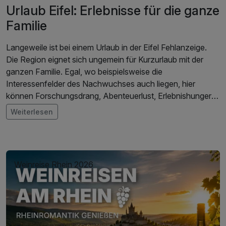
Urlaub Eifel: Erlebnisse für die ganze
Familie
Langeweile ist bei einem Urlaub in der Eifel Fehlanzeige.
Die Region eignet sich ungemein für Kurzurlaub mit der
ganzen Familie. Egal, wo beispielsweise die
Interessenfelder des Nachwuchses auch liegen, hier
können Forschungsdrang, Abenteuerlust, Erlebnishunger
oder auch Actionsucht befriedigt werden. Ob als Zuhause
Weiterlesen
der alten Römer oder der Ritter – in der Eifel wird
Geschichte fassbar und spannend. Außerdem kann hier an
erloschenen Vulkanen vorbeigeschlendert werden. Und
wenn das allein nicht reicht, bietet sich ein Besuch im
Weinreise Rhein 2026
Vulkan-Museum „Lava-Dome“ an. Dort dürfen die jungen
Naturforscher unter anderem sogar experimentieren.
Abenteuer, Spaß und Spiel – das versprechen Ausflüge ins
Bubenheimer Spieleland, in den Tolli-Park Mayen oder in