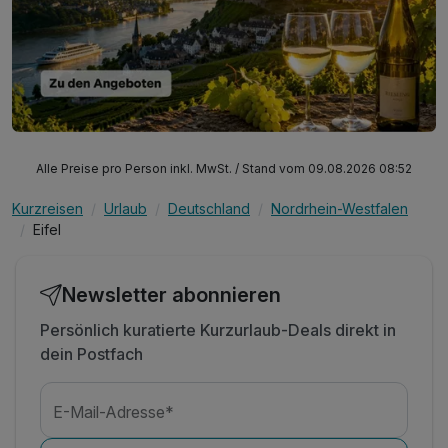
den Wild- und Freizeitpark Klotten. Bei einem Urlaub in der
Eifel kann sogar mitten im Sommer Schlitten gefahren
werden – und zwar auf der Sommerrodelbahn Altenahr.
Alle Preise pro Person inkl. MwSt. / Stand vom 09.08.2026 08:52
Kurzreisen
Urlaub
Deutschland
Nordrhein-Westfalen
Eifel
Newsletter abonnieren
Persönlich kuratierte Kurzurlaub-Deals direkt in
dein Postfach
E-Mail-Adresse*