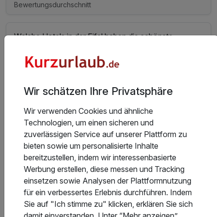
Bewertungsdurchschnitt
Welche Hotels in der Eifel haben die schönste
Umgebung?
Welche Hotels in der Eifel haben die schönsten
Wir schätzen Ihre Privatsphäre
Zimmer?
Wir verwenden Cookies und ähnliche
Technologien, um einen sicheren und
Welche Hotels in der Eifel in der Kategorie Urlaub
zuverlässigen Service auf unserer Plattform zu
haben den besten Service?
bieten sowie um personalisierte Inhalte
bereitzustellen, indem wir interessenbasierte
Werbung erstellen, diese messen und Tracking
In welchem Hotel in der Eifel kann man gut essen?
einsetzen sowie Analysen der Plattformnutzung
für ein verbessertes Erlebnis durchführen. Indem
Sie auf "Ich stimme zu" klicken, erklären Sie sich
damit einverstanden. Unter “Mehr anzeigen”
Welche Hotels in der Eifel haben den besten