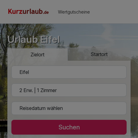
Wertgutscheine
Urlaub Eifel
Startort
Zielort
Suchen