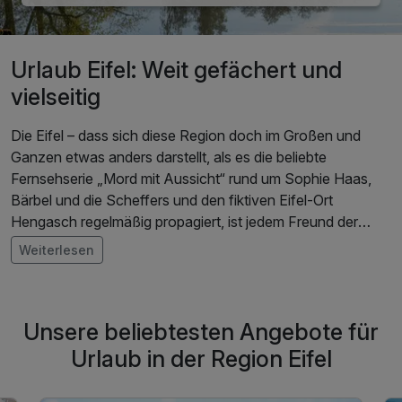
Urlaub Eifel: Weit gefächert und
vielseitig
Die Eifel – dass sich diese Region doch im Großen und
Ganzen etwas anders darstellt, als es die beliebte
Fernsehserie „Mord mit Aussicht“ rund um Sophie Haas,
Bärbel und die Scheffers und den fiktiven Eifel-Ort
Hengasch regelmäßig propagiert, ist jedem Freund der
überzogenen, aber unterhaltsamen, satirischen Folgen klar.
Weiterlesen
Der Teil des Rheinischen Schiefergebirges ganz im Westen
Deutschlands eignet sich ganz wunderbar für eine
Kurzreise. Ein
Urlaub in der Eifel
entführt Sie in eine
Unsere beliebtesten Angebote für
wundervolle Kulturlandschaft mit touristischen Hotspots.
Die Region zwischen Aachen, Köln, Koblenz und Trier hat
Urlaub in der Region Eifel
eine Menge zu bieten. Landschaftlich gesellen sich hier
gleich vier Naturparks zueinander: das Rheinland (dessen