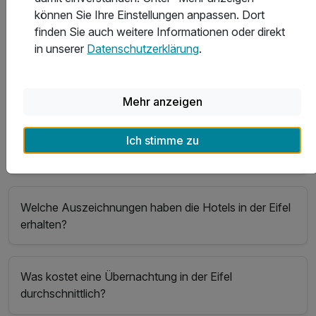
können Sie Ihre Einstellungen anpassen. Dort
Wellnessbereich?
finden Sie auch weitere Informationen oder direkt
in unserer
Datenschutzerklärung
.
In welchen Hotels in der Eifel gibt es das beste Sport-
und Freizeitangebot?
Mehr anzeigen
Welche Hotels in der Eifel bieten die besten Freizeit-
Ich stimme zu
und Ausflugsmöglichkeiten?
Welche Auszeichnungen haben die Hotels in der Eifel
erhalten?
Was kostet eine Übernachtung in der Eifel
durchschnittlich?