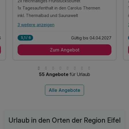
2x reichhaltiges Frühstücksbuffet
1x Tagesaufenthalt in den Carolus Thermen
inkl. Thermalbad und Saunawelt
3 weitere anzeigen
Alle Inklusivleistungen
7 enthalten
Gültig bis 04.04.2027
6
5,1 / 6
2x Übernachtung
Zum Angebot
2x reichhaltiges Frühstücksbuffet
1x Tagesaufenthalt in den Carolus Thermen
inkl. Thermalbad und Saunawelt
inkl. 1 Flasche Wasser auf dem Zimmer
55 Angebote
für Urlaub
inkl. Tee & Kaffee auf dem Zimmer
inkl. WLAN
Urlaub in den Orten der Region Eifel