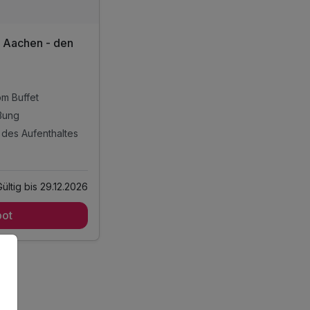
n Aachen - den
om Buffet
ßung
d des Aufenthaltes
 enthalten
Gültig bis 29.12.2026
ot
om Buffet
ßung
d des Aufenthaltes
tnessbereich