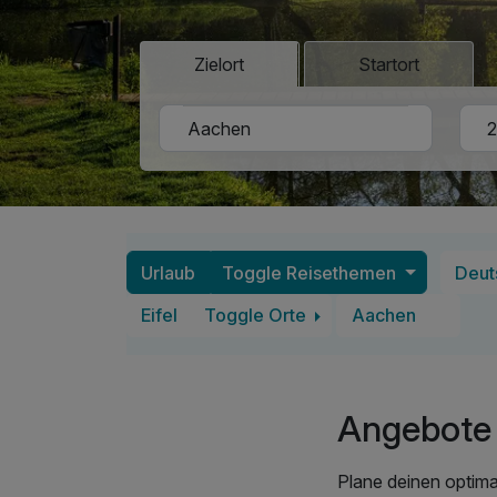
Zielort
Startort
Urlaub
Toggle Reisethemen
Deut
Eifel
Toggle Orte
Aachen
Angebote 
Plane deinen optima