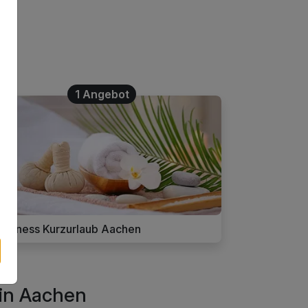
1 Angebot
ellness Kurzurlaub Aachen
 in Aachen