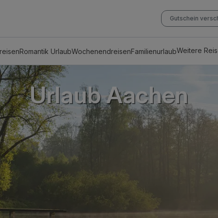
Gutschein vers
Weitere Rei
reisen
Romantik Urlaub
Wochenendreisen
Familienurlaub
Urlaub Aachen