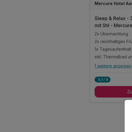
Mercure Hotel Aa
Sleep & Relax - 
mit Stil - Mercu
2x Übernachtung
2x reichhaltiges Fr
1x Tagesaufenthalt
inkl. Thermalbad u
1 weitere anzeigen
Alle Inklusivlei
5,1 / 6
2x Übernachtung
Z
2x reichhaltiges Fr
1x Tagesaufenthalt
inkl. Thermalbad u
inkl. 1 Flasche Wa