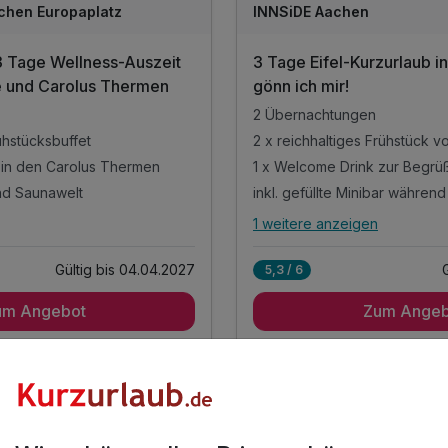
chen Europaplatz
INNSiDE Aachen
3 Tage Wellness-Auszeit
3 Tage Eifel-Kurzurlaub i
re und Carolus Thermen
gönn ich mir!
2 Übernachtungen
ühstücksbuffet
2 x reichhaltiges Frühstück v
 in den Carolus Thermen
1 x Welcome Drink zur Begrü
nd Saunawelt
inkl. gefüllte Minibar währen
1 weitere anzeigen
stungen
Alle Inklusivleistungen
5 enthalten
5
Gültig bis 04.04.2027
5,3 / 6
2 Übernachtungen
um Angebot
Zum Angeb
ühstücksbuffet
2 x reichhaltiges Frühstück v
 in den Carolus Thermen
1 x Welcome Drink zur Begrü
nd Saunawelt
inkl. gefüllte Minibar währen
10 Angebote
für Urlaub
sser auf dem Zimmer
inkl. Nutzung von Sauna & Fi