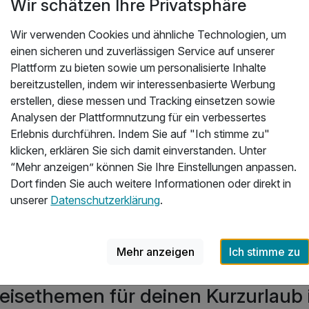
Wir schätzen Ihre Privatsphäre
Wir verwenden Cookies und ähnliche Technologien, um
Inspirationen für Urlaub in Aachen
einen sicheren und zuverlässigen Service auf unserer
Plattform zu bieten sowie um personalisierte Inhalte
bereitzustellen, indem wir interessenbasierte Werbung
64 Angebote
erstellen, diese messen und Tracking einsetzen sowie
Analysen der Plattformnutzung für ein verbessertes
Erlebnis durchführen. Indem Sie auf "Ich stimme zu"
klicken, erklären Sie sich damit einverstanden. Unter
“Mehr anzeigen” können Sie Ihre Einstellungen anpassen.
Dort finden Sie auch weitere Informationen oder direkt in
unserer
Datenschutzerklärung
.
Kurzurlaub Aachen
W
Mehr anzeigen
Ich stimme zu
eisethemen für deinen Kurzurlaub