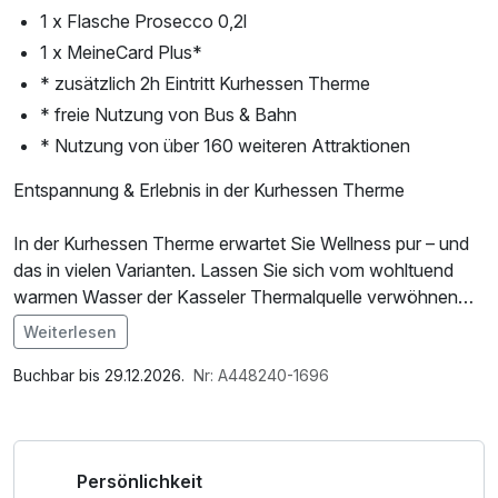
1 x Flasche Prosecco 0,2l
1 x MeineCard Plus*
* zusätzlich 2h Eintritt Kurhessen Therme
* freie Nutzung von Bus & Bahn
* Nutzung von über 160 weiteren Attraktionen
Entspannung & Erlebnis in der Kurhessen Therme
In der Kurhessen Therme erwartet Sie Wellness pur – und
das in vielen Varianten. Lassen Sie sich vom wohltuend
warmen Wasser der Kasseler Thermalquelle verwöhnen
und genießen Sie die weitläufige Badelandschaft mit
Weiterlesen
fernöstlichem Flair.
Im Angebot enthalten
1 Flasche Mineralwasser, W-LAN Nutzung /
Buchbar bis 29.12.2026.
Nr: A448240-1696
Erleben Sie die vielfältige Saunawelt mit insgesamt acht
Internetnutzung, Coffee to go, kostenfreier Kaffee/Tee im
Themensaunen, einer Solegrotte, einem großen Saunasee
Zimmer
und dem atmosphärischen asiatischen Duftgarten.
Persönlichkeit