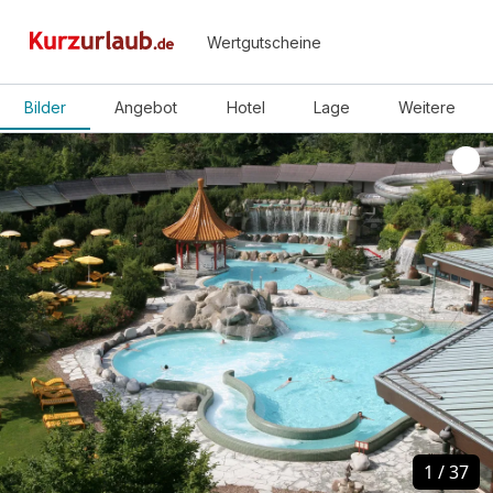
Wertgutscheine
Bilder
Angebot
Hotel
Lage
Weitere
1
1
/
/
37
37