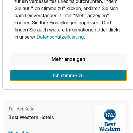
für ein verbessertes Erlebnis durchführen. Indem
Kapselmaschienen ausgestattet, dazu kostenfreies WLAN,
Sie auf "Ich stimme zu" klicken, erklären Sie sich
damit Sie jederzeit verbunden bleiben.
damit einverstanden. Unter “Mehr anzeigen”
können Sie Ihre Einstellungen anpassen. Dort
Starten Sie den Tag mit einem ausgiebigen Frühstück im
finden Sie auch weitere Informationen oder direkt
Bistro 1904, montags bis freitags von 6.30 bis 10.00 Uhr
in unserer
Datenschutzerklärung
.
und am Wochenende von 7.00 bis 11.00 Uhr. Genießen Sie
erlebnisreiche Tage in Kassel, entspannte Abende im Hotel
und die einzigartige Kombination aus urbaner Kultur und
Ausstattung
Mehr anzeigen
historischer Natur direkt vor Ihrer Tür.
Zusatznächte
Wir freuen uns darauf, Ihren Aufenthalt zu etwas
Ich stimme zu
Besonderem zu machen!
Für 3 Tage
398,00 €
p.P. ab
Teil der Kette
Best Western Hotels
Mehr Infos