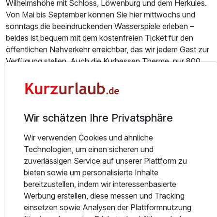
Wilhelmshöhe mit Schloss, Löwenburg und dem Herkules.
Ausstattung
Von Mai bis September können Sie hier mittwochs und
sonntags die beeindruckenden Wasserspiele erleben –
beides ist bequem mit dem kostenfreien Ticket für den
Zusatznächte
öffentlichen Nahverkehr erreichbar, das wir jedem Gast zur
Verfügung stellen. Auch die Kurhessen Therme, nur 800
Für 3 Tage
458,00 €
p.P. ab
Meter entfernt, lädt zu einem Wellnesserlebnis nach einem
erlebnisreichen Tag ein.
Freuen Sie sich auf 43 individuell gestaltete Zimmer,
Wir schätzen Ihre Privatsphäre
darunter die exklusive Turmsuite und mehrere elegante
Juniorsuite Standard
Kurfürstenzimmer (Junior Suiten). Ein kunstvoll dekoriertes
Wir verwenden Cookies und ähnliche
Bett an der Turmspitze ist das Wahrzeichen unseres
2 Erwachsene und 2 Kinder
Technologien, um einen sicheren und
Hauses und ein besonderes Fotomotiv. Jedes Zimmer ist
zuverlässigen Service auf unserer Plattform zu
einzigartig: mal mit Erker, mal mit charmanten Holzbalken
bieten sowie um personalisierte Inhalte
oder Balkon, stets modern eingerichtet und mit großzügiger
bereitzustellen, indem wir interessenbasierte
Raumhöhe von 3,20 Metern, die ein luftiges Wohngefühl
Werbung erstellen, diese messen und Tracking
schafft. Ein Wasserkocher für Tee und Kaffee stehen in
einsetzen sowie Analysen der Plattformnutzung
allen Zimmern bereit - die Kurfürstenzimmer sind sogar mit