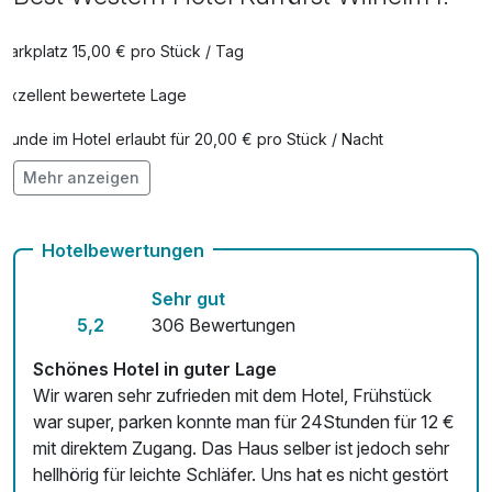
Parkplatz 15,00 € pro Stück / Tag
Exzellent bewertete Lage
Hunde im Hotel erlaubt für 20,00 € pro Stück / Nacht
Mehr anzeigen
Auch vegetarische Speisen
Kostenloses W-LAN
Hotelbewertungen
Mit Hotelbar
Sehr gut
5,2
306 Bewertungen
Schönes Hotel in guter Lage
Wir waren sehr zufrieden mit dem Hotel, Frühstück
war super, parken konnte man für 24Stunden für 12 €
mit direktem Zugang. Das Haus selber ist jedoch sehr
hellhörig für leichte Schläfer. Uns hat es nicht gestört