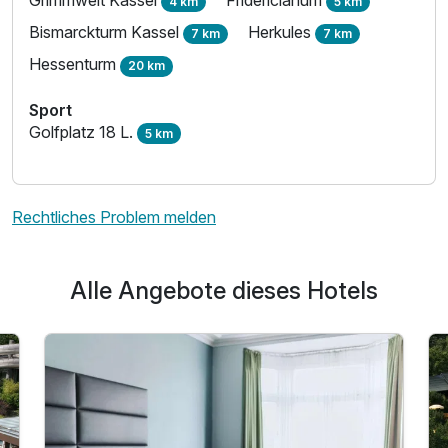
4 km
5 km
Bismarckturm Kassel
Herkules
7 km
7 km
Hessenturm
20 km
Sport
Golfplatz 18 L.
5 km
Rechtliches Problem melden
Alle Angebote dieses Hotels