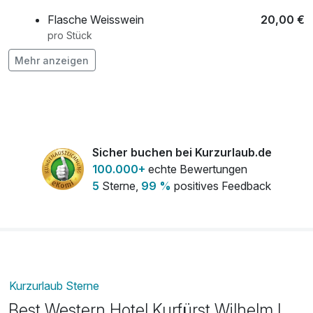
Flasche Weisswein
20,00 €
pro Stück
Mehr anzeigen
Leihbademantel
5,00 €
pro Stück
Obstkorb
25,00 €
pro Zimmer
Sicher buchen bei Kurzurlaub.de
100.000+
echte Bewertungen
5
Sterne,
99 %
positives Feedback
Kurzurlaub Sterne
Best Western Hotel Kurfürst Wilhelm I.