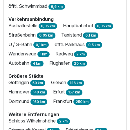
öfftl. Schwimmbad
6,6 km
Verkehrsanbindung
Bushaltestelle
Hauptbahnhof
0,05 km
0,05 km
Straßenbahn
Taxistand
0,05 km
0,1 km
U / S-Bahn
öfftl. Parkhaus
0,1 km
0,5 km
Wanderwege
Radweg
1 km
2 km
Autobahn
Flughafen
4 km
20 km
Größere Städte
Göttingen
Gießen
50 km
126 km
Hannover
Erfurt
140 km
157 km
Dortmund
Frankfurt
160 km
250 km
Weitere Entfernungen
Schloss Wilhelmshöhe
2 km
Grimmwelt Kassel
Fridericianum