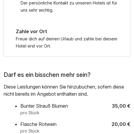
Genießen Sie einen ganzen Tag alle Einrichtungen der
Der persönliche Kontakt zu unseren Hotels ist für
Therme:
uns sehr wichtig.
Innen- und Außenbecken, Grotten, Whirlpools, Dampfbad,
Saunalandschaft mit Aufgüssen, Solariumwelt sowie
Zahle vor Ort
Restaurants und Shop – ein echtes Wohlfühlerlebnis für die
ganze Familie!
Freue dich auf deinen Urlaub und zahle bei diesem
Hotel erst vor Ort.
Öffnungszeiten: täglich von 09:00 bis 22:00 Uhr
Damit Sie mit leichtem Gepäck reisen können, stellen wir
Darf es ein bisschen mehr sein?
Ihnen eine Badetasche mit Bademantel und Handtüchern
für die Dauer Ihres Aufenthalts bereit.
Diese Leistungen können Sie hinzubuchen, sofern diese
nicht bereits im Angebot enthalten sind.
Gut zu wissen: Die Stadt Kassel erhebt eine
Übernachtungssteuer von 5% auf den Netto-Zimmerpreis.
Bunter Strauß Blumen
35,00 €
Diese wird separat ausgewiesen und ist beim Check-in zu
pro Stück
bezahlen.
Flasche Rotwein
20,00 €
pro Stück