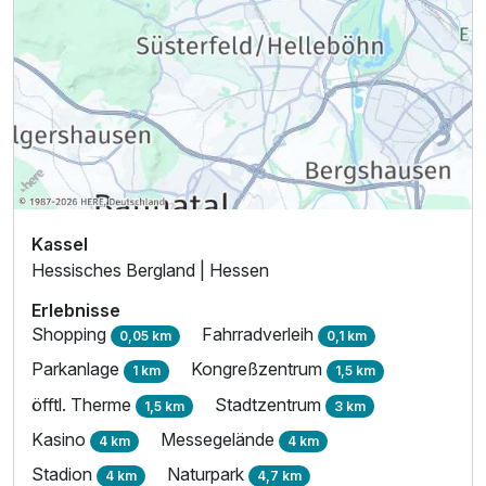
Kassel
Hessisches Bergland | Hessen
Erlebnisse
Shopping
Fahrradverleih
0,05 km
0,1 km
Parkanlage
Kongreßzentrum
1 km
1,5 km
öfftl. Therme
Stadtzentrum
1,5 km
3 km
Kasino
Messegelände
4 km
4 km
Stadion
Naturpark
4 km
4,7 km