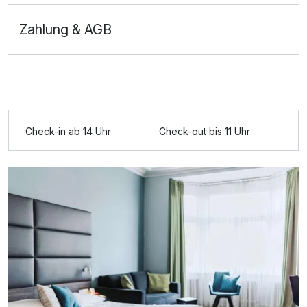
Zahlung & AGB
Ausstattung
Check-in ab 14 Uhr
Check-out bis 11 Uhr
Zusatznächte
Für 3 Tage
378,00 €
p.P. ab
Einzelzimmer
1 Erwachsenen