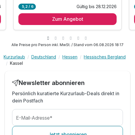
6
Gültig bis 28.12.2026
5,2 / 6
2 Übernachtungen
Zum Angebot
2 x reichhaltiges Frühstücksbuffet
1 x ein lokaler Goodie pro Zimmer
1 x Nutzung der Vorteile der MeineCard Plus:*
* freie Nutzung von Tram und Bus in Nordhessen
Alle Preise pro Person inkl. MwSt. / Stand vom 06.08.2026 18:17
* freie Nutzung von über 160 Freizeitangebote
Kurzurlaub
Deutschland
Hessen
Hessisches Bergland
inkl. 1 Fl. Wasser auf dem Zimmer
Kassel
inkl. Adressen & Insidertipps zu Orten und Dinge,
die Sie in Kassel gesehen haben sollten
inkl. Audioguide Street Art in Kassel
Newsletter abonnieren
inkl. WLAN
Persönlich kuratierte Kurzurlaub-Deals direkt in
dein Postfach
E-Mail-Adresse*
Jetzt abonnieren