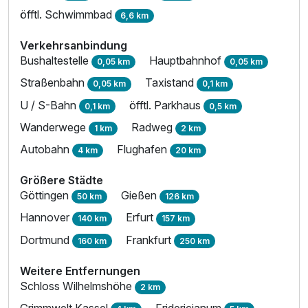
öfftl. Schwimmbad
6,6 km
Verkehrsanbindung
Bushaltestelle
Hauptbahnhof
0,05 km
0,05 km
Straßenbahn
Taxistand
0,05 km
0,1 km
U / S-Bahn
öfftl. Parkhaus
0,1 km
0,5 km
Wanderwege
Radweg
1 km
2 km
Autobahn
Flughafen
4 km
20 km
Größere Städte
Göttingen
Gießen
50 km
126 km
Hannover
Erfurt
140 km
157 km
Dortmund
Frankfurt
160 km
250 km
Weitere Entfernungen
Schloss Wilhelmshöhe
2 km
Grimmwelt Kassel
Fridericianum