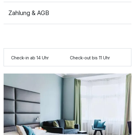
Zahlung & AGB
Ausstattung
Check-in ab 14 Uhr
Check-out bis 11 Uhr
Zusatznächte
Für 5 Tage
756,00 €
p.P. ab
Einzelzimmer
1 Erwachsenen