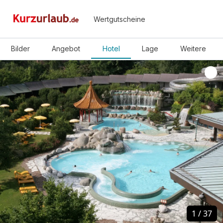
Wertgutscheine
Bilder
Angebot
Hotel
Lage
Weitere
1
1
/
/
37
37