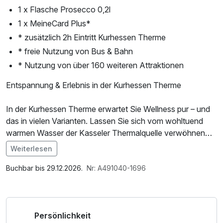
1 x Flasche Prosecco 0,2l
1 x MeineCard Plus*
* zusätzlich 2h Eintritt Kurhessen Therme
* freie Nutzung von Bus & Bahn
* Nutzung von über 160 weiteren Attraktionen
Entspannung & Erlebnis in der Kurhessen Therme
In der Kurhessen Therme erwartet Sie Wellness pur – und
das in vielen Varianten. Lassen Sie sich vom wohltuend
warmen Wasser der Kasseler Thermalquelle verwöhnen
und genießen Sie die weitläufige Badelandschaft mit
Weiterlesen
fernöstlichem Flair.
Im Angebot enthalten
1 Flasche Mineralwasser, W-LAN Nutzung /
Buchbar bis 29.12.2026.
Nr: A491040-1696
Erleben Sie die vielfältige Saunawelt mit insgesamt acht
Internetnutzung, Coffee to go, kostenfreier Kaffee/Tee im
Themensaunen, einer Solegrotte, einem großen Saunasee
Zimmer
und dem atmosphärischen asiatischen Duftgarten.
Persönlichkeit