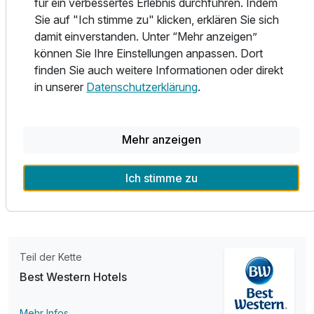
für ein verbessertes Erlebnis durchführen. Indem
Kapselmaschienen ausgestattet, dazu kostenfreies WLAN,
Sie auf "Ich stimme zu" klicken, erklären Sie sich
damit Sie jederzeit verbunden bleiben.
damit einverstanden. Unter “Mehr anzeigen”
können Sie Ihre Einstellungen anpassen. Dort
Starten Sie den Tag mit einem ausgiebigen Frühstück im
finden Sie auch weitere Informationen oder direkt
Bistro 1904, montags bis freitags von 6.30 bis 10.00 Uhr
in unserer
Datenschutzerklärung
.
und am Wochenende von 7.00 bis 11.00 Uhr. Genießen Sie
erlebnisreiche Tage in Kassel, entspannte Abende im Hotel
und die einzigartige Kombination aus urbaner Kultur und
Ausstattung
Mehr anzeigen
historischer Natur direkt vor Ihrer Tür.
Zusatznächte
Wir freuen uns darauf, Ihren Aufenthalt zu etwas
Ich stimme zu
Besonderem zu machen!
Für 5 Tage
796,00 €
p.P. ab
Teil der Kette
Best Western Hotels
Mehr Infos