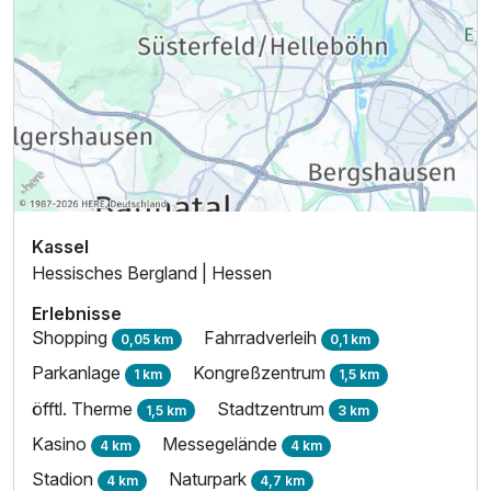
Kassel
Hessisches Bergland | Hessen
Erlebnisse
Shopping
Fahrradverleih
0,05 km
0,1 km
Parkanlage
Kongreßzentrum
1 km
1,5 km
öfftl. Therme
Stadtzentrum
1,5 km
3 km
Kasino
Messegelände
4 km
4 km
Stadion
Naturpark
4 km
4,7 km