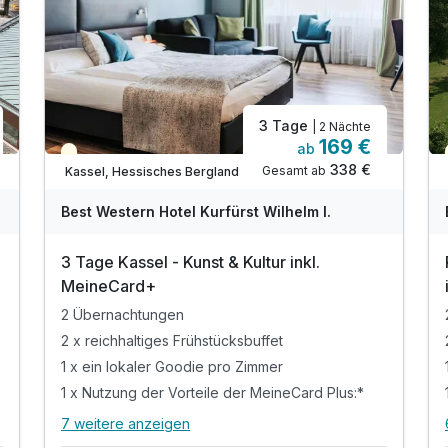
3 Tage
| 2 Nächte
169 €
ab
Teilweise ausgelastet
338 €
Gesamt ab
Kassel, Hessisches Bergland
Best Western Hotel Kurfürst Wilhelm I.
3 Tage Kassel - Kunst & Kultur inkl.
MeineCard+
2 Übernachtungen
2 x reichhaltiges Frühstücksbuffet
1 x ein lokaler Goodie pro Zimmer
1 x Nutzung der Vorteile der MeineCard Plus:*
7 weitere anzeigen
Alle Inklusivleistungen
11 enthalten