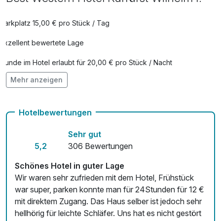
Parkplatz 15,00 € pro Stück / Tag
Exzellent bewertete Lage
Hunde im Hotel erlaubt für 20,00 € pro Stück / Nacht
Mehr anzeigen
Auch vegetarische Speisen
Kostenloses W-LAN
Hotelbewertungen
Mit Hotelbar
Sehr gut
5,2
306 Bewertungen
Schönes Hotel in guter Lage
Wir waren sehr zufrieden mit dem Hotel, Frühstück
war super, parken konnte man für 24Stunden für 12 €
mit direktem Zugang. Das Haus selber ist jedoch sehr
hellhörig für leichte Schläfer. Uns hat es nicht gestört