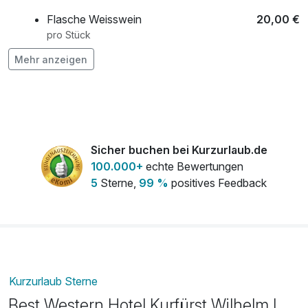
Flasche Weisswein
20,00 €
pro Stück
Mehr anzeigen
Leihbademantel
5,00 €
pro Stück
Obstkorb
25,00 €
pro Zimmer
Sicher buchen bei Kurzurlaub.de
100.000+
echte Bewertungen
5
Sterne,
99 %
positives Feedback
Kurzurlaub Sterne
Best Western Hotel Kurfürst Wilhelm I.