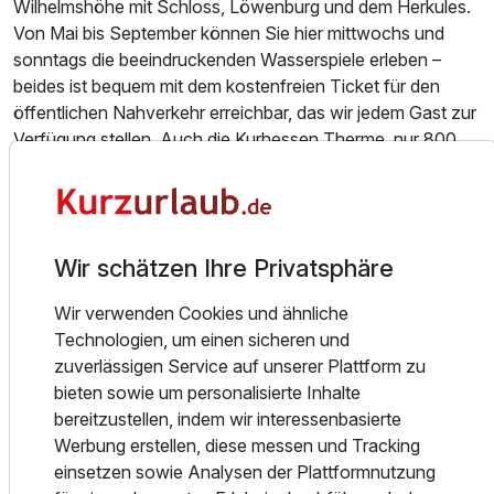
Wilhelmshöhe mit Schloss, Löwenburg und dem Herkules.
Ausstattung
Von Mai bis September können Sie hier mittwochs und
sonntags die beeindruckenden Wasserspiele erleben –
beides ist bequem mit dem kostenfreien Ticket für den
Zusatznächte
öffentlichen Nahverkehr erreichbar, das wir jedem Gast zur
Verfügung stellen. Auch die Kurhessen Therme, nur 800
Für 5 Tage
916,00 €
p.P. ab
Meter entfernt, lädt zu einem Wellnesserlebnis nach einem
erlebnisreichen Tag ein.
Freuen Sie sich auf 43 individuell gestaltete Zimmer,
Wir schätzen Ihre Privatsphäre
darunter die exklusive Turmsuite und mehrere elegante
Juniorsuite Standard
Kurfürstenzimmer (Junior Suiten). Ein kunstvoll dekoriertes
Wir verwenden Cookies und ähnliche
Bett an der Turmspitze ist das Wahrzeichen unseres
2 Erwachsene und 2 Kinder
Technologien, um einen sicheren und
Hauses und ein besonderes Fotomotiv. Jedes Zimmer ist
zuverlässigen Service auf unserer Plattform zu
einzigartig: mal mit Erker, mal mit charmanten Holzbalken
bieten sowie um personalisierte Inhalte
oder Balkon, stets modern eingerichtet und mit großzügiger
bereitzustellen, indem wir interessenbasierte
Raumhöhe von 3,20 Metern, die ein luftiges Wohngefühl
Werbung erstellen, diese messen und Tracking
schafft. Ein Wasserkocher für Tee und Kaffee stehen in
einsetzen sowie Analysen der Plattformnutzung
allen Zimmern bereit - die Kurfürstenzimmer sind sogar mit