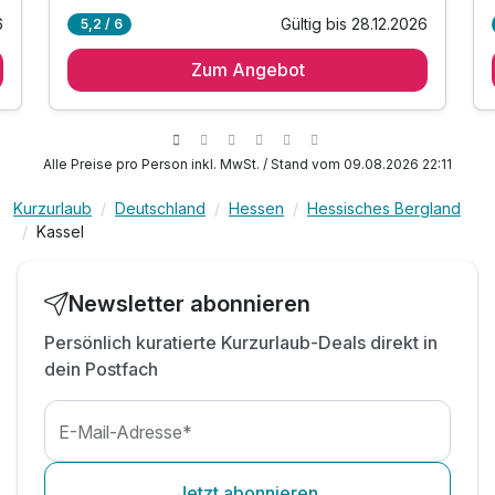
6
Gültig bis 28.12.2026
5,2 / 6
2 Übernachtungen
Zum Angebot
2 x reichhaltiges Frühstücksbuffet
1 x ein lokaler Goodie pro Zimmer
1 x Nutzung der Vorteile der MeineCard Plus:*
* freie Nutzung von Tram und Bus in Nordhessen
Alle Preise pro Person inkl. MwSt. / Stand vom 09.08.2026 22:11
* freie Nutzung von über 160 Freizeitangebote
Kurzurlaub
Deutschland
Hessen
Hessisches Bergland
inkl. 1 Fl. Wasser auf dem Zimmer
Kassel
inkl. Adressen & Insidertipps zu Orten und Dinge,
die Sie in Kassel gesehen haben sollten
inkl. Audioguide Street Art in Kassel
Newsletter abonnieren
inkl. WLAN
Persönlich kuratierte Kurzurlaub-Deals direkt in
dein Postfach
E-Mail-Adresse*
Jetzt abonnieren