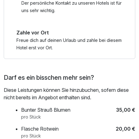
Genießen Sie einen ganzen Tag alle Einrichtungen der
Der persönliche Kontakt zu unseren Hotels ist für
Therme:
uns sehr wichtig.
Innen- und Außenbecken, Grotten, Whirlpools, Dampfbad,
Saunalandschaft mit Aufgüssen, Solariumwelt sowie
Zahle vor Ort
Restaurants und Shop – ein echtes Wohlfühlerlebnis für die
ganze Familie!
Freue dich auf deinen Urlaub und zahle bei diesem
Hotel erst vor Ort.
Öffnungszeiten: täglich von 09:00 bis 22:00 Uhr
Damit Sie mit leichtem Gepäck reisen können, stellen wir
Darf es ein bisschen mehr sein?
Ihnen eine Badetasche mit Bademantel und Handtüchern
für die Dauer Ihres Aufenthalts bereit.
Diese Leistungen können Sie hinzubuchen, sofern diese
nicht bereits im Angebot enthalten sind.
Gut zu wissen: Die Stadt Kassel erhebt eine
Übernachtungssteuer von 5% auf den Netto-Zimmerpreis.
Bunter Strauß Blumen
35,00 €
Diese wird separat ausgewiesen und ist beim Check-in zu
pro Stück
bezahlen.
Flasche Rotwein
20,00 €
pro Stück