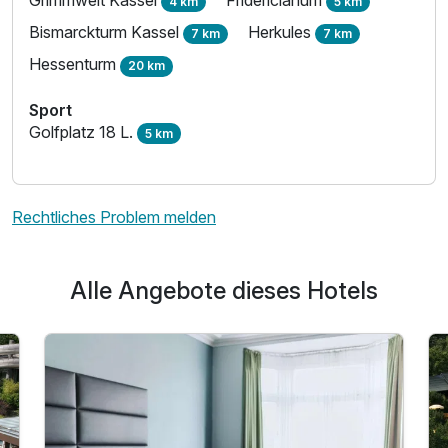
4 km
5 km
Bismarckturm Kassel
Herkules
7 km
7 km
Hessenturm
20 km
Sport
Golfplatz 18 L.
5 km
Rechtliches Problem melden
Alle Angebote dieses Hotels