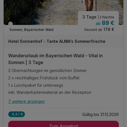
3 Tage
| 2 Nächte
89 €
ab
Verfügbar bis Dezember
178 €
Gesamt ab
Sonnen, Bayerischer Wald
Hotel Sonnenhof - Tante ALMA's Sommerfrische
Wanderurlaub im Bayerischen Wald - Vital in
Sonnen | 3 Tage
2 Übernachtungen im gemütlichen Zimmer
2 x reichhaltiges Frühstück vom Buffet
1 x Lunchpaket für unterwegs
inkl. Wanderkartenmaterial an der Rezeption
7 weitere anzeigen
Alle Inklusivleistungen
11 enthalten
Gültig bis 21.12.2026
4,4 / 6
2 Übernachtungen im gemütlichen Zimmer
Zum Angebot
2 x reichhaltiges Frühstück vom Buffet