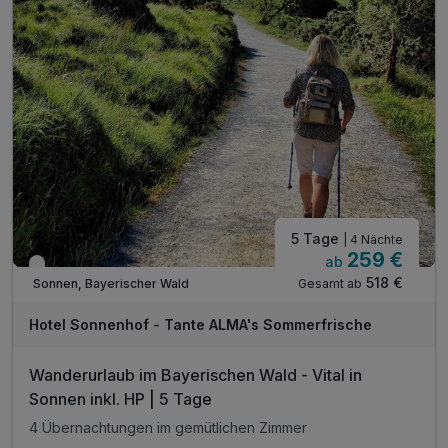
1 x Eierlikör zur Begrüßung*
inkl. Gästekarte Wegscheider Land**
inkl. Nutzung des Pool- und Saunabereichs
1 x Obstteller auf dem Zimmer
* alkoholfreie Alternative möglich
5 Tage
| 4 Nächte
259 €
ab
Verfügbar bis Dezember
518 €
Gesamt ab
Sonnen, Bayerischer Wald
Hotel Sonnenhof - Tante ALMA's Sommerfrische
Wanderurlaub im Bayerischen Wald - Vital in
Sonnen inkl. HP | 5 Tage
4 Übernachtungen im gemütlichen Zimmer