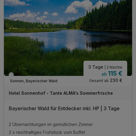
inkl. Gästekarte Wegscheider Land**
inkl. Nutzung des Pool- und Saunabereichs
inkl. Parkplatz am Hotel
inkl. W-Lan Nutzung
* alkoholfreie Alternative möglich
3 Tage
| 2 Nächte
115 €
ab
Verfügbar bis Dezember
230 €
Gesamt ab
Sonnen, Bayerischer Wald
Hotel Sonnenhof - Tante ALMA's Sommerfrische
Bayerischer Wald für Entdecker inkl. HP | 3 Tage
2 Übernachtungen im gemütlichen Zimmer
2 x reichhaltiges Frühstück vom Buffet