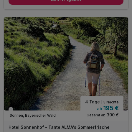
1 x Lunchpaket für unterwegs
inkl. Wanderkartenmaterial an der Rezeption
1 x Obstteller auf dem Zimmer
täglich Kaffeekränzchen im Hotel
mit jeweils einem Kaffee und einem Stück Kuchen
1 x Eierlikör zur Begrüßung*
inkl. Gästekarte Wegscheider Land**
inkl. Nutzung des Pool- und Saunabereichs
* alkoholfreie Alternative möglich
4 Tage
| 3 Nächte
195 €
ab
Verfügbar bis Dezember
390 €
Gesamt ab
Sonnen, Bayerischer Wald
Hotel Sonnenhof - Tante ALMA's Sommerfrische