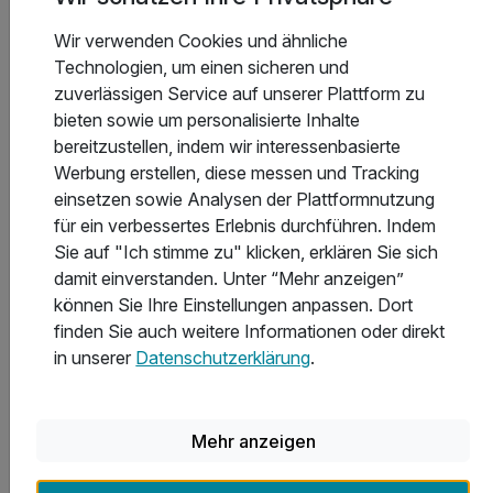
inkl. W-Lan Nutzung
* alkoholfreie Alternative möglich
Wir verwenden Cookies und ähnliche
Technologien, um einen sicheren und
zuverlässigen Service auf unserer Plattform zu
bieten sowie um personalisierte Inhalte
bereitzustellen, indem wir interessenbasierte
3 Tage
| 2 Nächte
Werbung erstellen, diese messen und Tracking
135 €
ab
einsetzen sowie Analysen der Plattformnutzung
Verfügbar bis Dezember
270 €
Gesamt ab
Sonnen, Bayerischer Wald
für ein verbessertes Erlebnis durchführen. Indem
Sie auf "Ich stimme zu" klicken, erklären Sie sich
Hotel Sonnenhof - Tante ALMA's Sommerfrische
damit einverstanden. Unter “Mehr anzeigen”
können Sie Ihre Einstellungen anpassen. Dort
Abenteuer Bayerischer Wald - Urlaub mit Hund inkl.
finden Sie auch weitere Informationen oder direkt
HP | 3 Tage
in unserer
Datenschutzerklärung
.
2 Übernachtungen inklusive Übernachtung des Hundes
2 x reichhaltiges Frühstück vom Buffet
2 x 3 Gang Abend Buffet
Mehr anzeigen
inkl. Hundedecke, Futter- & Trinknapf a. Leihbasis
7 weitere anzeigen