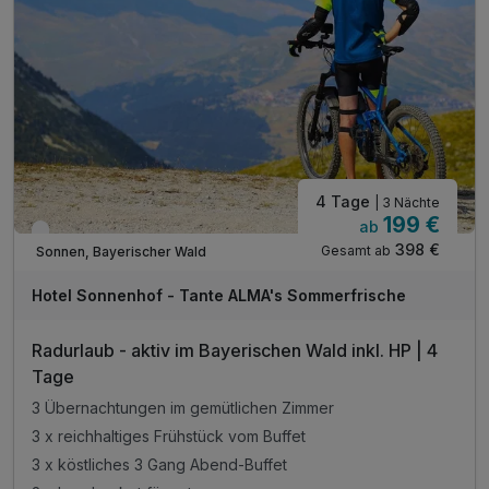
inkl. Gästekarte Wegscheider Land**
1 x Eierlikör zur Begrüßung*
inkl. Nutzung des Pool- und Saunabereichs
* alkoholfreie Alternative möglich
4 Tage
| 3 Nächte
199 €
ab
Verfügbar bis Dezember
398 €
Gesamt ab
Sonnen, Bayerischer Wald
Hotel Sonnenhof - Tante ALMA's Sommerfrische
Radurlaub - aktiv im Bayerischen Wald inkl. HP | 4
Tage
3 Übernachtungen im gemütlichen Zimmer
3 x reichhaltiges Frühstück vom Buffet
3 x köstliches 3 Gang Abend-Buffet