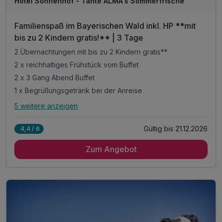
Hotel Sonnenhof - Tante ALMA's Sommerfrische
Familienspaß im Bayerischen Wald inkl. HP **mit
bis zu 2 Kindern gratis!** | 3 Tage
2 Übernachtungen mit bis zu 2 Kindern gratis**
2 x reichhaltiges Frühstück vom Buffet
2 x 3 Gang Abend Buffet
1 x Begrüßungsgetränk bei der Anreise
5 weitere anzeigen
Alle Inklusivleistungen
9 enthalten
Gültig bis 21.12.2026
4,4 / 6
2 Übernachtungen mit bis zu 2 Kindern gratis**
Zum Angebot
2 x reichhaltiges Frühstück vom Buffet
2 x 3 Gang Abend Buffet
1 x Begrüßungsgetränk bei der Anreise
täglich Kaffeekränzchen im Hotel
mit jeweils einem Kaffee und einem Stück Kuchen
inkl. Nutzung des Pool- und Saunabereichs