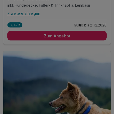
inkl. Hundedecke, Futter- & Trinknapf a. Leihbasis
7 weitere anzeigen
Alle Inklusivleistungen
11 enthalten
Gültig bis 21.12.2026
4,4 / 6
3 Übernachtungen inklusive Übernachtung des Hundes
Zum Angebot
3 x reichhaltiges Frühstück vom Buffet
3 x 3 Gang Abend Buffet
inkl. Hundedecke, Futter- & Trinknapf a. Leihbasis
inkl. Leckerlies zur Begrüßung für Ihren Hund
täglich Kaffeekränzchen im Hotel
mit jeweils einem Kaffee und einem Stück Kuchen
1 x Eierlikör zur Begrüßung*
inkl. Gästekarte Wegscheider Land**
inkl. Nutzung des Pool- und Saunabereichs
* alkoholfreie Alternative möglich