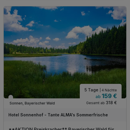
täglich Kaffeekränzchen im Hotel
mit jeweils einem Kaffee und einem Stück Kuchen
1 x Eierlikör zur Begrüßung*
inkl. Gästekarte Wegscheider Land**
inkl. Nutzung des Pool- und Saunabereichs
inkl. Parkplatz am Hotel
inkl. W-Lan Nutzung
* alkoholfreie Alternative möglich
5 Tage
| 4 Nächte
159 €
ab
Verfügbar bis Dezember
318 €
Gesamt ab
Sonnen, Bayerischer Wald
Hotel Sonnenhof - Tante ALMA's Sommerfrische
**AKTION Preiskracher** Bayerischer Wald für