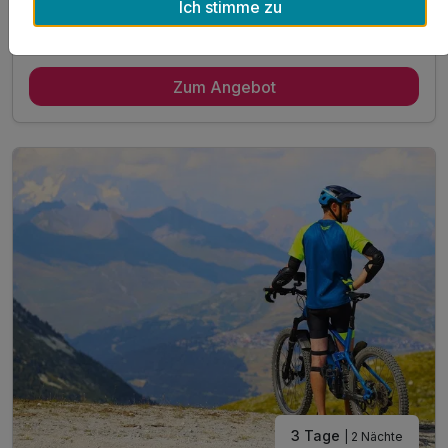
Ich stimme zu
Alle Inklusivleistungen
11 enthalten
Gültig bis 21.12.2026
4,4 / 6
2 Übernachtungen inklusive Übernachtung des Hundes
Zum Angebot
2 x reichhaltiges Frühstück vom Buffet
2 x 3 Gang Abend Buffet
inkl. Hundedecke, Futter- & Trinknapf a. Leihbasis
inkl. Leckerlies zur Begrüßung für Ihren Hund
täglich Kaffeekränzchen im Hotel
mit jeweils einem Kaffee und einem Stück Kuchen
1 x Eierlikör zur Begrüßung*
inkl. Nutzung des Pool- und Saunabereichs
inkl. Gästekarte Wegscheider Land**
* alkoholfreie Alternative möglich
3 Tage
| 2 Nächte