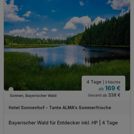
inkl. Radkartenmaterial, kostenlos a. d. Rezeption
inkl. Radreparaturset auf Anfrage n. Verfügbarkeit
inkl. sicherem Abstellplatz für Ihr Rad
inkl. Gästekarte Wegscheider Land**
1 x Eierlikör zur Begrüßung*
inkl. Nutzung des Pool- und Saunabereichs
* alkoholfreie Alternative möglich
4 Tage
| 3 Nächte
169 €
ab
Verfügbar bis Dezember
338 €
Gesamt ab
Sonnen, Bayerischer Wald
Hotel Sonnenhof - Tante ALMA's Sommerfrische
Bayerischer Wald für Entdecker inkl. HP | 4 Tage