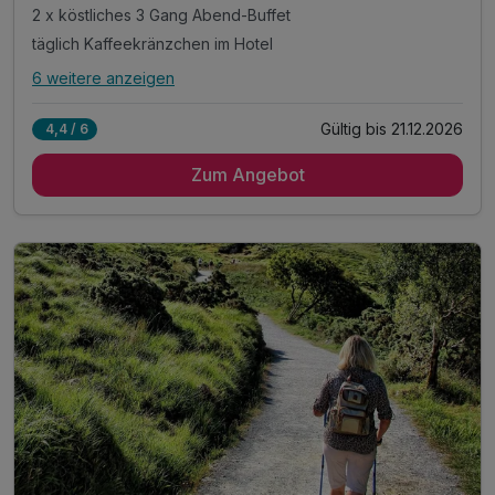
2 x köstliches 3 Gang Abend-Buffet
täglich Kaffeekränzchen im Hotel
6 weitere anzeigen
Alle Inklusivleistungen
10 enthalten
Gültig bis 21.12.2026
4,4 / 6
2 Übernachtungen im gemütlichen Zimmer
Zum Angebot
2 x reichhaltiges Frühstück vom Buffet
2 x köstliches 3 Gang Abend-Buffet
täglich Kaffeekränzchen im Hotel
mit jeweils einem Kaffee und einem Stück Kuchen
1 x Eierlikör zur Begrüßung*
inkl. Gästekarte Wegscheider Land**
inkl. Nutzung des Pool- und Saunabereichs
inkl. Parkplatz am Hotel
* alkoholfreie Alternative möglich