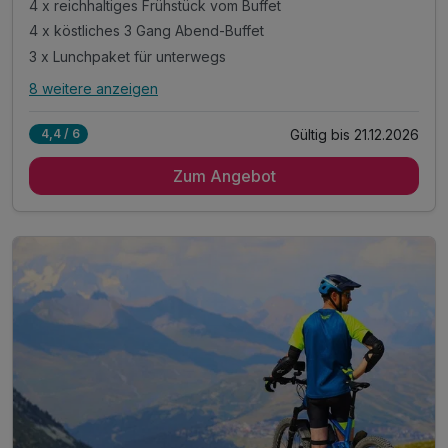
4 x reichhaltiges Frühstück vom Buffet
4 x köstliches 3 Gang Abend-Buffet
3 x Lunchpaket für unterwegs
8 weitere anzeigen
Alle Inklusivleistungen
12 enthalten
Gültig bis 21.12.2026
4,4 / 6
4 Übernachtungen im gemütlichen Zimmer
Zum Angebot
4 x reichhaltiges Frühstück vom Buffet
4 x köstliches 3 Gang Abend-Buffet
3 x Lunchpaket für unterwegs
inkl. Wanderkartenmaterial an der Rezeption
inkl. Gästekarte Wegscheider Land**
täglich Kaffeekränzchen im Hotel
mit jeweils einem Kaffee und einem Stück Kuchen
1 x Eierlikör zur Begrüßung*
inkl. Nutzung des Pool- und Saunabereichs
inkl. Parkplatz am Hotel
* alkoholfreie Alternative möglich