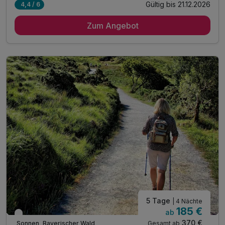
Gültig bis 21.12.2026
4,4 / 6
3 Übernachtungen im gemütlichen Zimmer
Zum Angebot
3 x reichhaltiges Frühstück vom Buffet
2 x Lunchpaket für unterwegs
inkl. Wanderkartenmaterial an der Rezeption
1 x Obstteller auf dem Zimmer
täglich Kaffeekränzchen im Hotel
mit jeweils einem Kaffee und einem Stück Kuchen
1 x Eierlikör zur Begrüßung*
inkl. Gästekarte Wegscheider Land**
inkl. Nutzung des Pool- und Saunabereichs
* alkoholfreie Alternative möglich
5 Tage
| 4 Nächte
185 €
ab
Verfügbar bis Dezember
370 €
Gesamt ab
Sonnen, Bayerischer Wald