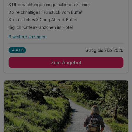
3 Übernachtungen im gemütlichen Zimmer
3 x reichhaltiges Frühstück vom Buffet
3 x köstliches 3 Gang Abend-Buffet
täglich Kaffeekränzchen im Hotel
6 weitere anzeigen
Alle Inklusivleistungen
10 enthalten
Gültig bis 21.12.2026
4,4 / 6
3 Übernachtungen im gemütlichen Zimmer
Zum Angebot
3 x reichhaltiges Frühstück vom Buffet
3 x köstliches 3 Gang Abend-Buffet
täglich Kaffeekränzchen im Hotel
mit jeweils einem Kaffee und einem Stück Kuchen
1 x Eierlikör zur Begrüßung*
inkl. Gästekarte Wegscheider Land**
inkl. Nutzung des Pool- und Saunabereichs
inkl. Parkplatz am Hotel
* alkoholfreie Alternative möglich