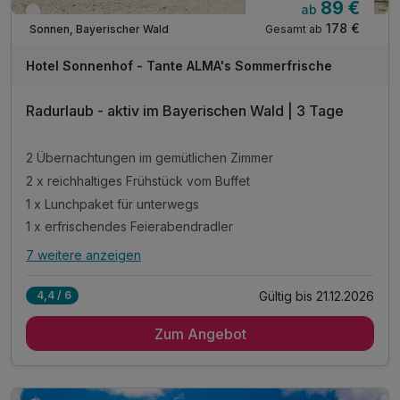
89 €
ab
Verfügbar bis Dezember
178 €
Gesamt ab
Sonnen, Bayerischer Wald
Hotel Sonnenhof - Tante ALMA's Sommerfrische
Radurlaub - aktiv im Bayerischen Wald | 3 Tage
2 Übernachtungen im gemütlichen Zimmer
2 x reichhaltiges Frühstück vom Buffet
1 x Lunchpaket für unterwegs
1 x erfrischendes Feierabendradler
7 weitere anzeigen
Alle Inklusivleistungen
11 enthalten
Gültig bis 21.12.2026
4,4 / 6
2 Übernachtungen im gemütlichen Zimmer
Zum Angebot
2 x reichhaltiges Frühstück vom Buffet
1 x Lunchpaket für unterwegs
1 x erfrischendes Feierabendradler