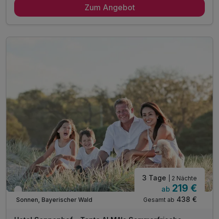
Zum Angebot
4 x reichhaltiges Frühstück vom Buffet
4 x köstliches 3 Gang Abend-Buffet
3 x Lunchpaket für unterwegs
1 x erfrischendes Feierabendradler
inkl. sicherem Abstellplatz für Ihr Rad
inkl. Radkartenmaterial, kostenlos a. d. Rezeption
inkl. Radreparaturset auf Anfrage n. Verfügbarkeit
inkl. Gästekarte Wegscheider Land
1 x Eierlikör zur Begrüßung*
inkl. Nutzung des Pool- und Saunabereichs
* alkoholfreie Alternative möglich
3 Tage
| 2 Nächte
219 €
ab
Verfügbar bis Dezember
438 €
Gesamt ab
Sonnen, Bayerischer Wald