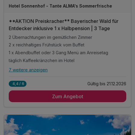
Hotel Sonnenhof - Tante ALMA's Sommerfrische
**AKTION Preiskracher** Bayerischer Wald für
Entdecker inklusive 1 x Halbpension | 3 Tage
2 Übernachtungen im gemütlichen Zimmer
2 x reichhaltiges Frühstück vom Buffet
1 x Abendbuffet oder 3 Gang Menü am Anreisetag
täglich Kaffeekränzchen im Hotel
7 weitere anzeigen
Alle Inklusivleistungen
11 enthalten
Gültig bis 21.12.2026
4,4 / 6
2 Übernachtungen im gemütlichen Zimmer
Zum Angebot
2 x reichhaltiges Frühstück vom Buffet
1 x Abendbuffet oder 3 Gang Menü am Anreisetag
täglich Kaffeekränzchen im Hotel
mit jeweils einem Kaffee und einem Stück Kuchen
1 x Eierlikör zur Begrüßung*