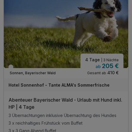
inkl. Parkplatznutzung
inkl. W-LAN
4 Tage
| 3 Nächte
205 €
ab
Verfügbar bis Dezember
410 €
Gesamt ab
Sonnen, Bayerischer Wald
Hotel Sonnenhof - Tante ALMA's Sommerfrische
Abenteuer Bayerischer Wald - Urlaub mit Hund inkl.
HP | 4 Tage
3 Übernachtungen inklusive Übernachtung des Hundes
3 x reichhaltiges Frühstück vom Buffet
3 x 3 Gang Abend Buffet