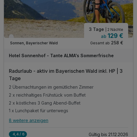
* alkoholfreie Alternative möglich
3 Tage
| 2 Nächte
129 €
ab
Verfügbar bis Dezember
258 €
Gesamt ab
Sonnen, Bayerischer Wald
Hotel Sonnenhof - Tante ALMA's Sommerfrische
Radurlaub - aktiv im Bayerischen Wald inkl. HP | 3
Tage
2 Übernachtungen im gemütlichen Zimmer
2 x reichhaltiges Frühstück vom Buffet
2 x köstliches 3 Gang Abend-Buffet
1 x Lunchpaket für unterwegs
8 weitere anzeigen
Alle Inklusivleistungen
12 enthalten
Gültig bis 21.12.2026
4,4 / 6