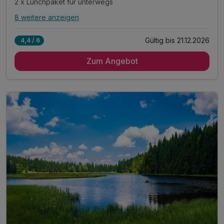
2 x Lunchpaket für unterwegs
8 weitere anzeigen
Alle Inklusivleistungen
12 enthalten
Gültig bis 21.12.2026
4,4 / 6
3 Übernachtungen im gemütlichen Zimmer
Zum Angebot
3 x reichhaltiges Frühstück vom Buffet
3 x köstliches 3 Gang Abend-Buffet
2 x Lunchpaket für unterwegs
1 x erfrischendes Feierabendradler
inkl. sicherem Abstellplatz für Ihr Rad
inkl. Radkartenmaterial, kostenlos a. d. Rezeption
inkl. Radreparaturset auf Anfrage n. Verfügbarkeit
inkl. Gästekarte Wegscheider Land**
1 x Eierlikör zur Begrüßung*
inkl. Nutzung des Pool- und Saunabereichs
* alkoholfreie Alternative möglich