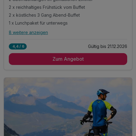
2 x reichhaltiges Frühstück vom Buffet
2 x köstliches 3 Gang Abend-Buffet
1 x Lunchpaket für unterwegs
8 weitere anzeigen
Alle Inklusivleistungen
12 enthalten
Gültig bis 21.12.2026
4,4 / 6
2 Übernachtungen im gemütlichen Zimmer
Zum Angebot
2 x reichhaltiges Frühstück vom Buffet
2 x köstliches 3 Gang Abend-Buffet
1 x Lunchpaket für unterwegs
inkl. Wanderkartenmaterial an der Rezeption
täglich Kaffeekränzchen im Hotel
mit jeweils einem Kaffee und einem Stück Kuchen
1 Obstteller auf dem Zimmer
inkl. Gästekarte Wegscheider Land**
1 x Eierlikör zur Begrüßung*
inkl. Nutzung des Pool- und Saunabereichs