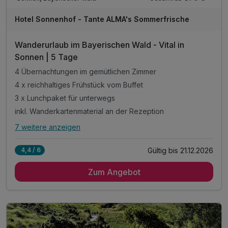
Hotel Sonnenhof - Tante ALMA's Sommerfrische
Wanderurlaub im Bayerischen Wald - Vital in
Sonnen | 5 Tage
4 Übernachtungen im gemütlichen Zimmer
4 x reichhaltiges Frühstück vom Buffet
3 x Lunchpaket für unterwegs
inkl. Wanderkartenmaterial an der Rezeption
7 weitere anzeigen
Alle Inklusivleistungen
11 enthalten
Gültig bis 21.12.2026
4,4 / 6
4 Übernachtungen im gemütlichen Zimmer
Zum Angebot
4 x reichhaltiges Frühstück vom Buffet
3 x Lunchpaket für unterwegs
inkl. Wanderkartenmaterial an der Rezeption
täglich Kaffeekränzchen im Hotel
mit jeweils einem Kaffee und einem Stück Kuchen