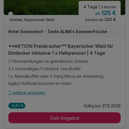
4 Tage
| 3 Nächte
125 €
ab
Verfügbar bis Dezember
250 €
Gesamt ab
Sonnen, Bayerischer Wald
Hotel Sonnenhof - Tante ALMA's Sommerfrische
**AKTION Preiskracher** Bayerischer Wald für
Entdecker inklusive 1 x Halbpension | 4 Tage
3 Übernachtungen im gemütlichen Zimmer
3 x reichhaltiges Frühstück vom Buffet
1 x Abendbuffet oder 3 Gang Menü am Anreisetag
täglich Kaffeekränzchen im Hotel
7 weitere anzeigen
Alle Inklusivleistungen
11 enthalten
Gültig bis 21.12.2026
4,4 / 6
3 Übernachtungen im gemütlichen Zimmer
Zum Angebot
3 x reichhaltiges Frühstück vom Buffet
1 x Abendbuffet oder 3 Gang Menü am Anreisetag