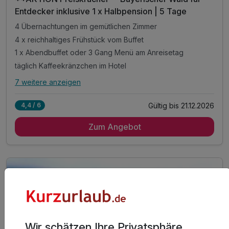
Entdecker inklusive 1 x Halbpension | 5 Tage
4 Übernachtungen im gemütlichen Zimmer
4 x reichhaltiges Frühstück vom Buffet
1 x Abendbuffet oder 3 Gang Menü am Anreisetag
täglich Kaffeekränzchen im Hotel
7 weitere anzeigen
Alle Inklusivleistungen
11 enthalten
Gültig bis 21.12.2026
4,4 / 6
4 Übernachtungen im gemütlichen Zimmer
Zum Angebot
4 x reichhaltiges Frühstück vom Buffet
1 x Abendbuffet oder 3 Gang Menü am Anreisetag
täglich Kaffeekränzchen im Hotel
mit jeweils einem Kaffee und einem Stück Kuchen
1 x Eierlikör zur Begrüßung*
inkl. Gästekarte Wegscheider Land**
inkl. Nutzung des Pool- und Saunabereichs
inkl. Parkplatz am Hotel
Wir schätzen Ihre Privatsphäre