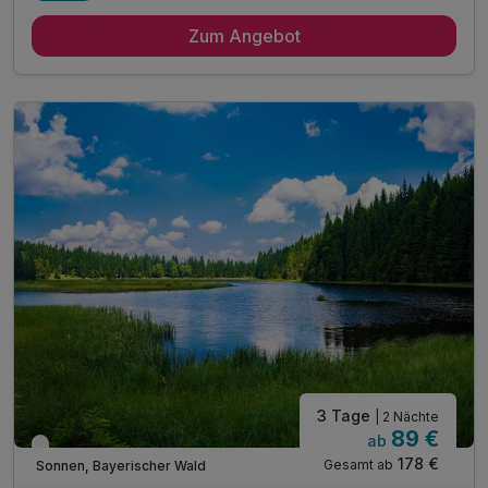
2 Übernachtungen im gemütlichen Zimmer
Zum Angebot
2 x reichhaltiges Frühstück vom Buffet
2 x köstliches 3 Gang Abend-Buffet
1 x Lunchpaket für unterwegs
1 x erfrischendes Feierabendradler
inkl. sicherem Abstellplatz für Ihr Rad
inkl. Radkartenmaterial, kostenlos a. d. Rezeption
inkl. Radreparaturset auf Anfrage n. Verfügbarkeit
inkl. Gästekarte Wegscheider Land**
1 x Eierlikör zur Begrüßung*
inkl. Nutzung des Pool- und Saunabereichs
* alkoholfreie Alternative möglich
3 Tage
| 2 Nächte
89 €
ab
Verfügbar bis Dezember
178 €
Gesamt ab
Sonnen, Bayerischer Wald