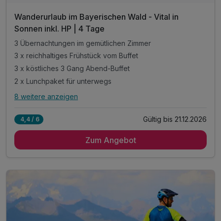
Wanderurlaub im Bayerischen Wald - Vital in
Sonnen inkl. HP | 4 Tage
3 Übernachtungen im gemütlichen Zimmer
3 x reichhaltiges Frühstück vom Buffet
3 x köstliches 3 Gang Abend-Buffet
2 x Lunchpaket für unterwegs
8 weitere anzeigen
Alle Inklusivleistungen
12 enthalten
Gültig bis 21.12.2026
4,4 / 6
3 Übernachtungen im gemütlichen Zimmer
Zum Angebot
3 x reichhaltiges Frühstück vom Buffet
3 x köstliches 3 Gang Abend-Buffet
2 x Lunchpaket für unterwegs
inkl. Wanderkartenmaterial an der Rezeption
täglich Kaffeekränzchen im Hotel
mit jeweils einem Kaffee und einem Stück Kuchen
1 x Obstteller auf dem Zimmer