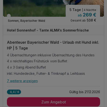
5 Tage
| 4 Nächte
269 €
ab
Verfügbar bis Dezember
538 €
Gesamt ab
Sonnen, Bayerischer Wald
Hotel Sonnenhof - Tante ALMA's Sommerfrische
Abenteuer Bayerischer Wald - Urlaub mit Hund inkl.
HP | 5 Tage
4 Übernachtungen inklusive Übernachtung des Hundes
4 x reichhaltiges Frühstück vom Buffet
4 x 3 Gang Abend Buffet
inkl. Hundedecke, Futter- & Trinknapf a. Leihbasis
7 weitere anzeigen
Alle Inklusivleistungen
11 enthalten
Gültig bis 21.12.2026
4,4 / 6
4 Übernachtungen inklusive Übernachtung des Hundes
Zum Angebot
4 x reichhaltiges Frühstück vom Buffet