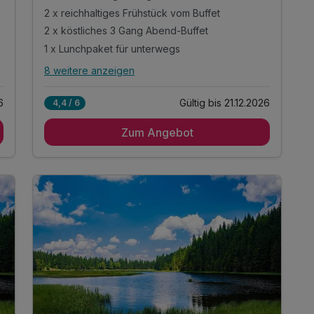
2 x reichhaltiges Frühstück vom Buffet
2 x köstliches 3 Gang Abend-Buffet
1 x Lunchpaket für unterwegs
8 weitere anzeigen
Alle Inklusivleistungen
12 enthalten
6
Gültig bis 21.12.2026
4,4 / 6
2 Übernachtungen im gemütlichen Zimmer
Zum Angebot
2 x reichhaltiges Frühstück vom Buffet
2 x köstliches 3 Gang Abend-Buffet
1 x Lunchpaket für unterwegs
1 x erfrischendes Feierabendradler
inkl. sicherem Abstellplatz für Ihr Rad
inkl. Radkartenmaterial, kostenlos a. d.
Rezeption
inkl. Radreparaturset auf Anfrage n.
Verfügbarkeit
inkl. Gästekarte Wegscheider Land**
1 x Eierlikör zur Begrüßung*