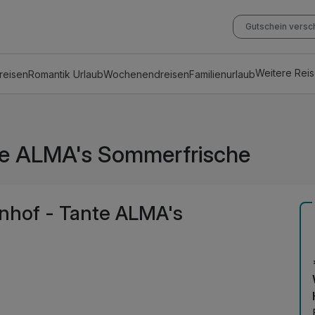
Gutschein vers
Weitere Rei
reisen
Romantik Urlaub
Wochenendreisen
Familienurlaub
te ALMA's Sommerfrische
nhof - Tante ALMA's