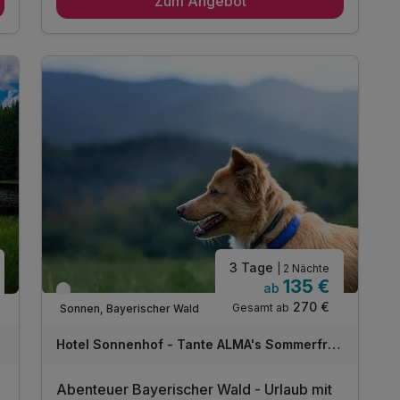
Zum Angebot
3 x reichhaltiges Frühstück vom Buffet
1 x Abendbuffet oder 3 Gang Menü am
Anreisetag
täglich Kaffeekränzchen im Hotel
mit jeweils einem Kaffee und einem Stück
Kuchen
1 x Eierlikör zur Begrüßung*
inkl. Gästekarte Wegscheider Land**
inkl. Nutzung des Pool- und Saunabereichs
inkl. Parkplatz am Hotel
inkl. W-Lan Nutzung
* alkoholfreie Alternative möglich
3 Tage
| 2 Nächte
135 €
ab
Verfügbar bis Dezember
270 €
Gesamt ab
Sonnen, Bayerischer Wald
sche
Hotel Sonnenhof - Tante ALMA's Sommerfrische
Abenteuer Bayerischer Wald - Urlaub mit