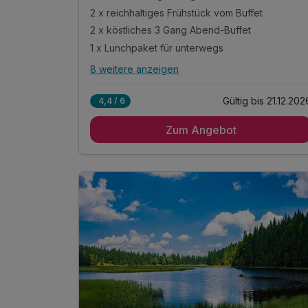
2 x reichhaltiges Frühstück vom Buffet
2 x köstliches 3 Gang Abend-Buffet
1 x Lunchpaket für unterwegs
8 weitere anzeigen
Alle Inklusivleistungen
12 enthalten
Gültig bis 21.12.202
4,4 / 6
2 Übernachtungen im gemütlichen Zimmer
Zum Angebot
2 x reichhaltiges Frühstück vom Buffet
2 x köstliches 3 Gang Abend-Buffet
1 x Lunchpaket für unterwegs
inkl. Wanderkartenmaterial an der Rezeption
täglich Kaffeekränzchen im Hotel
mit jeweils einem Kaffee und einem Stück
Kuchen
1 Obstteller auf dem Zimmer
inkl. Gästekarte Wegscheider Land**
1 x Eierlikör zur Begrüßung*
inkl. Nutzung des Pool- und Saunabereichs