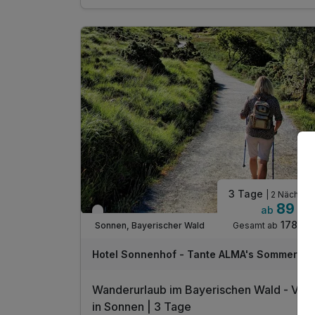
1 x Abendbuffet oder 3 Gang Menü am
Anreisetag
täglich Kaffeekränzchen im Hotel
mit jeweils einem Kaffee und einem Stück
Kuchen
1 x Eierlikör zur Begrüßung*
inkl. Gästekarte Wegscheider Land**
inkl. Nutzung des Pool- und Saunabereichs
inkl. Parkplatz am Hotel
inkl. W-Lan Nutzung
* alkoholfreie Alternative möglich
3 Tage
| 2 Nächte
89 €
ab
Verfügbar bis Dezember
178 €
Gesamt ab
Sonnen, Bayerischer Wald
Hotel Sonnenhof - Tante ALMA's Sommerfri
Wanderurlaub im Bayerischen Wald - Vital
in Sonnen | 3 Tage