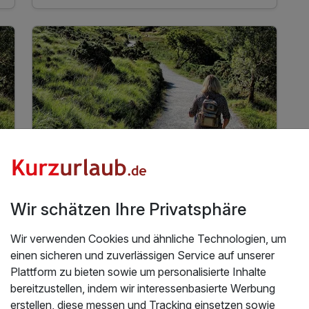
2 x köstliches 3 Gang Abend-Buffet
täglich Kaffeekränzchen im Hotel
mit jeweils einem Kaffee und einem Stück
Kuchen
1 x Eierlikör zur Begrüßung*
inkl. Gästekarte Wegscheider Land**
inkl. Nutzung des Pool- und Saunabereichs
inkl. Parkplatz am Hotel
* alkoholfreie Alternative möglich
4 Tage
| 3 Nächte
195 €
Wir schätzen Ihre Privatsphäre
ab
Verfügbar bis Dezember
390 €
Gesamt ab
Sonnen, Bayerischer Wald
Wir verwenden Cookies und ähnliche Technologien, um
sche
Hotel Sonnenhof - Tante ALMA's Sommerfrische
einen sicheren und zuverlässigen Service auf unserer
Plattform zu bieten sowie um personalisierte Inhalte
Wanderurlaub im Bayerischen Wald - Vital
bereitzustellen, indem wir interessenbasierte Werbung
in Sonnen inkl. HP | 4 Tage
erstellen, diese messen und Tracking einsetzen sowie