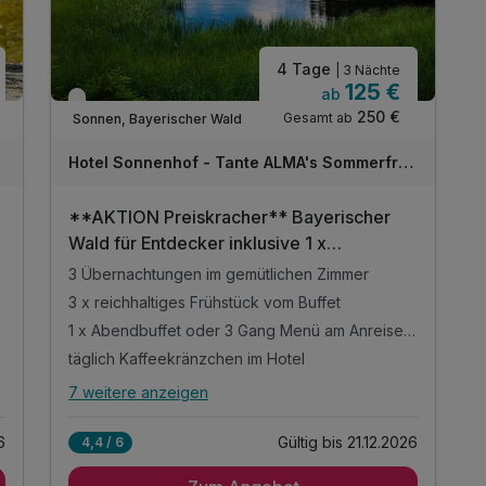
inkl. Nutzung des Pool- und Saunabereichs
* alkoholfreie Alternative möglich
4 Tage
| 3 Nächte
125 €
ab
Verfügbar bis Dezember
250 €
Gesamt ab
Sonnen, Bayerischer Wald
sche
Hotel Sonnenhof - Tante ALMA's Sommerfrische
**AKTION Preiskracher** Bayerischer
Wald für Entdecker inklusive 1 x
Halbpension | 4 Tage
3 Übernachtungen im gemütlichen Zimmer
3 x reichhaltiges Frühstück vom Buffet
1 x Abendbuffet oder 3 Gang Menü am Anreisetag
täglich Kaffeekränzchen im Hotel
7 weitere anzeigen
Alle Inklusivleistungen
11 enthalten
6
Gültig bis 21.12.2026
4,4 / 6
3 Übernachtungen im gemütlichen Zimmer