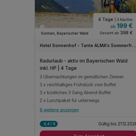
* alkoholfreie Alternative möglich
4 Tage
| 3 Nächte
199 €
ab
Verfügbar bis Dezember
398 €
Gesamt ab
Sonnen, Bayerischer Wald
Hotel Sonnenhof - Tante ALMA's Sommerfri
Radurlaub - aktiv im Bayerischen Wald
inkl. HP | 4 Tage
3 Übernachtungen im gemütlichen Zimmer
3 x reichhaltiges Frühstück vom Buffet
3 x köstliches 3 Gang Abend-Buffet
2 x Lunchpaket für unterwegs
8 weitere anzeigen
Alle Inklusivleistungen
12 enthalten
Gültig bis 21.12.202
4,4 / 6
3 Übernachtungen im gemütlichen Zimmer