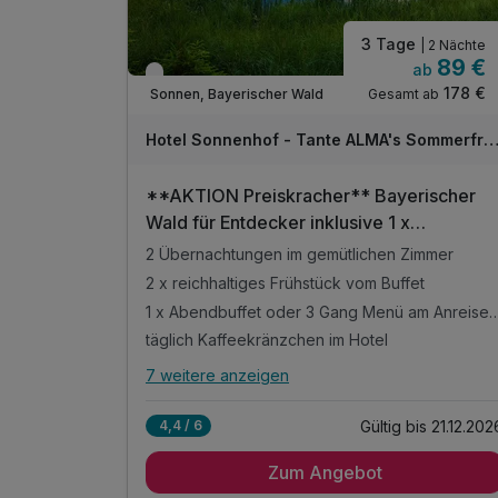
* alkoholfreie Alternative möglich
3 Tage
| 2 Nächte
89 €
ab
Verfügbar bis Dezember
178 €
Gesamt ab
Sonnen, Bayerischer Wald
Hotel Sonnenhof - Tante ALMA's Sommerfri
**AKTION Preiskracher** Bayerischer
Wald für Entdecker inklusive 1 x
Halbpension | 3 Tage
2 Übernachtungen im gemütlichen Zimmer
2 x reichhaltiges Frühstück vom Buffet
1 x Abendbuffet oder 3 Gang Menü 
täglich Kaffeekränzchen im Hotel
7 weitere anzeigen
Alle Inklusivleistungen
11 enthalten
Gültig bis 21.12.202
4,4 / 6
2 Übernachtungen im gemütlichen Zimmer
Zum Angebot
2 x reichhaltiges Frühstück vom Buffet