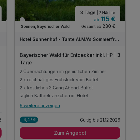
inkl. Nutzung des Pool- und Saunabereichs
3 Tage
| 2 Nächte
* alkoholfreie Alternative möglich
115 €
ab
Verfügbar bis Dezember
230 €
Gesamt ab
Sonnen, Bayerischer Wald
sche
Hotel Sonnenhof - Tante ALMA's Sommerfrische
Bayerischer Wald für Entdecker inkl. HP | 3
Tage
2 Übernachtungen im gemütlichen Zimmer
2 x reichhaltiges Frühstück vom Buffet
am Anreisetag
2 x köstliches 3 Gang Abend-Buffet
täglich Kaffeekränzchen im Hotel
6 weitere anzeigen
Alle Inklusivleistungen
10 enthalten
6
Gültig bis 21.12.2026
4,4 / 6
2 Übernachtungen im gemütlichen Zimmer
Zum Angebot
2 x reichhaltiges Frühstück vom Buffet