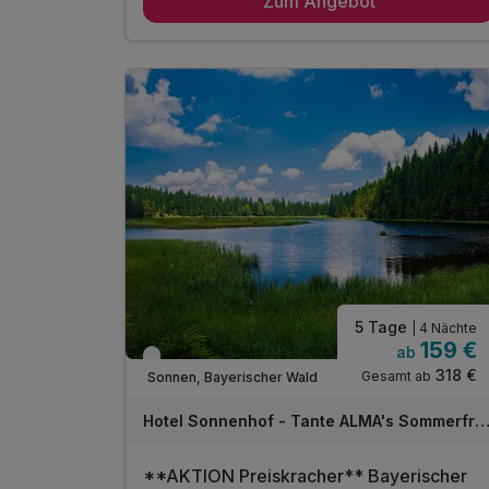
Zum Angebot
3 x reichhaltiges Frühstück vom Buffet
3 x köstliches 3 Gang Abend-Buffet
2 x Lunchpaket für unterwegs
1 x erfrischendes Feierabendradler
inkl. sicherem Abstellplatz für Ihr Rad
inkl. Radkartenmaterial, kostenlos a. d.
Rezeption
inkl. Radreparaturset auf Anfrage n.
Verfügbarkeit
inkl. Gästekarte Wegscheider Land**
1 x Eierlikör zur Begrüßung*
inkl. Nutzung des Pool- und Saunabereichs
5 Tage
| 4 Nächte
* alkoholfreie Alternative möglich
159 €
ab
Verfügbar bis Dezember
318 €
Gesamt ab
Sonnen, Bayerischer Wald
Hotel Sonnenhof - Tante ALMA's Sommerfri
**AKTION Preiskracher** Bayerischer