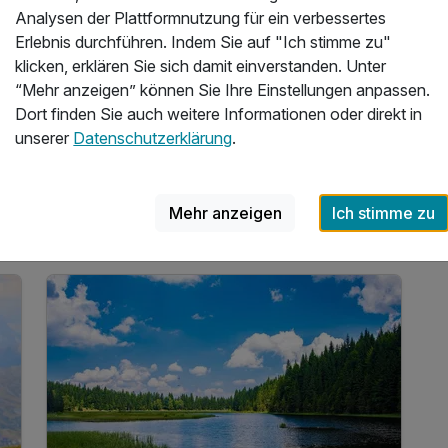
Analysen der Plattformnutzung für ein verbessertes
3 Übernachtungen im gemütlichen Zimmer
Erlebnis durchführen. Indem Sie auf "Ich stimme zu"
3 x reichhaltiges Frühstück vom Buffet
klicken, erklären Sie sich damit einverstanden. Unter
3 x köstliches 3 Gang Abend-Buffet
“Mehr anzeigen” können Sie Ihre Einstellungen anpassen.
2 x Lunchpaket für unterwegs
Dort finden Sie auch weitere Informationen oder direkt in
8 weitere anzeigen
Alle Inklusivleistungen
12 enthalten
unserer
Datenschutzerklärung
.
6
Gültig bis 21.12.2026
4,4 / 6
3 Übernachtungen im gemütlichen Zimmer
Mehr anzeigen
Ich stimme zu
Zum Angebot
3 x reichhaltiges Frühstück vom Buffet
3 x köstliches 3 Gang Abend-Buffet
2 x Lunchpaket für unterwegs
inkl. Wanderkartenmaterial an der Rezeption
täglich Kaffeekränzchen im Hotel
mit jeweils einem Kaffee und einem Stück
Kuchen
1 x Obstteller auf dem Zimmer
inkl. Gästekarte Wegscheider Land**
1 x Eierlikör zur Begrüßung*