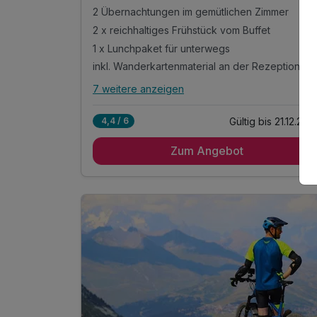
2 Übernachtungen im gemütlichen Zimmer
2 x reichhaltiges Frühstück vom Buffet
1 x Lunchpaket für unterwegs
inkl. Wanderkartenmaterial an der Rezeption
7 weitere anzeigen
Alle Inklusivleistungen
11 enthalten
Gültig bis 21.12.202
4,4 / 6
2 Übernachtungen im gemütlichen Zimmer
Zum Angebot
2 x reichhaltiges Frühstück vom Buffet
1 x Lunchpaket für unterwegs
inkl. Wanderkartenmaterial an der Rezeption
1 x Obstteller auf dem Zimmer
täglich Kaffeekränzchen im Hotel
mit jeweils einem Kaffee und einem Stück
Kuchen
1 x Eierlikör zur Begrüßung*
inkl. Gästekarte Wegscheider Land**
inkl. Nutzung des Pool- und Saunabereichs