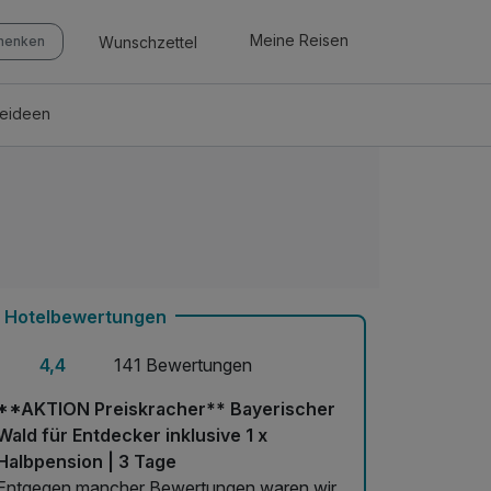
Meine Reisen
Wunschzettel
chenken
seideen
Hotelbewertungen
4,4
141 Bewertungen
**AKTION Preiskracher** Bayerischer
Wald für Entdecker inklusive 1 x
Halbpension | 3 Tage
Entgegen mancher Bewertungen waren wir