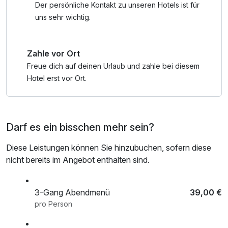
Im Schlosscafé verführen hausgemachte Kuchen, Barista-
Der persönliche Kontakt zu unseren Hotels ist für
Kaffee und ein traumhafter Blick auf die Pferdekoppeln –
uns sehr wichtig.
der ideale Ort für eine Pause mit Herz.
Zahle vor Ort
Und wenn der Tag in den Abend gleitet, erwartet dich
unser Restaurant, das mit regionalen Zutaten, liebevoll
Freue dich auf deinen Urlaub und zahle bei diesem
zubereiteten Gerichten und einem Hauch Landadel zum
Hotel erst vor Ort.
Genießen einlädt.
Ob Reiterin oder Erholungssuchende – in Wendorf findest
Darf es ein bisschen mehr sein?
du dein ganz persönliches Bernstein-Glück.
Diese Leistungen können Sie hinzubuchen, sofern diese
nicht bereits im Angebot enthalten sind.
3-Gang Abendmenü
39,00 €
pro Person