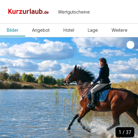
Wertgutscheine
Bilder
Angebot
Hotel
Lage
Weitere
1
1
/
/
37
37