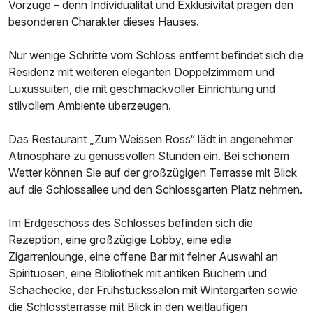
Vorzüge – denn Individualität und Exklusivität prägen den
besonderen Charakter dieses Hauses.
Nur wenige Schritte vom Schloss entfernt befindet sich die
Residenz mit weiteren eleganten Doppelzimmern und
Doppelzimmer Nebenhaus
Luxussuiten, die mit geschmackvoller Einrichtung und
2 Erwachsene und 1 Kind
stilvollem Ambiente überzeugen.
Das Restaurant „Zum Weissen Ross“ lädt in angenehmer
Atmosphäre zu genussvollen Stunden ein. Bei schönem
Wetter können Sie auf der großzügigen Terrasse mit Blick
auf die Schlossallee und den Schlossgarten Platz nehmen.
Im Erdgeschoss des Schlosses befinden sich die
Rezeption, eine großzügige Lobby, eine edle
Zigarrenlounge, eine offene Bar mit feiner Auswahl an
Spirituosen, eine Bibliothek mit antiken Büchern und
Schachecke, der Frühstückssalon mit Wintergarten sowie
die Schlossterrasse mit Blick in den weitläufigen