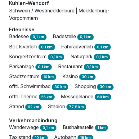
Kuhlen-Wendorf
Schwerin / Westmecklenburg | Mecklenburg-
Vorpommern
Erlebnisse
Badesee
Badestelle
0,1 km
0,1 km
Bootsverleih
Fahrradverleih
0,1 km
0,1 km
Kongreßzentrum
Naturpark
0,1 km
0,1 km
Parkanlage
Restaurant
0,1 km
0,1 km
Stadtzentrum
Kasino
10 km
30 km
öfftl. Schwimmbad
Shopping
30 km
30 km
öfftl. Therme
Messegelände
55 km
60 km
Strand
Stadion
62 km
77,8 km
Verkehrsanbindung
Wanderwege
Bushaltestelle
0,1 km
1 km
Taxistand
Autobahn
10 km
19 km