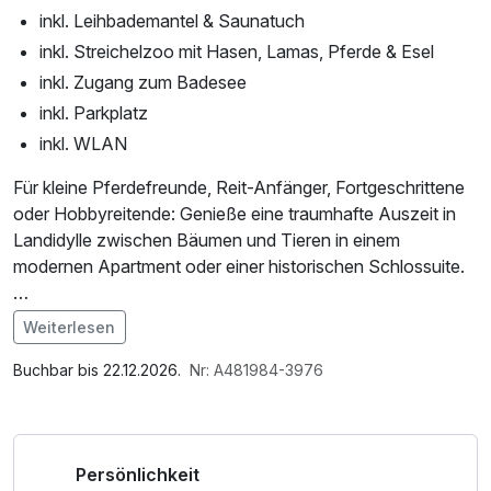
inkl. Leihbademantel & Saunatuch
inkl. Streichelzoo mit Hasen, Lamas, Pferde & Esel
inkl. Zugang zum Badesee
inkl. Parkplatz
inkl. WLAN
Für kleine Pferdefreunde, Reit-Anfänger, Fortgeschrittene
oder Hobbyreitende: Genieße eine traumhafte Auszeit in
Landidylle zwischen Bäumen und Tieren in einem
modernen Apartment oder einer historischen Schlossuite.
Unser Erlebnisreiterhof in Wendorf ist mehr als nur ein
Weiterlesen
grüner Ort für Pferde. Dich erwartet eine einzigartige
Im Angebot enthalten
Anlage mit verschiedenen Urlaubserlebnissen.
Saunabenutzung, Leihbademantel, Parkplatz, Nutzung des
Buchbar bis 22.12.2026.
Nr: A481984-3976
Wie wäre es mit einem Willkommensdrink auf unserer
Wellnessbereichs, W-LAN Nutzung / Internetnutzung,
Sonnenterrasse oder im stilvollen Ambiente des
kostenfreier Kaffee/Tee im Zimmer
Schlosses?
Persönlichkeit