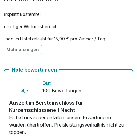
Parkplatz kostenfrei
Vielseitiger Wellnessbereich
Hunde im Hotel erlaubt für 15,00 € pro Zimmer / Tag
Mehr anzeigen
Auch vegetarische Speisen
Fahrradverleih
Hotelbewertungen
Fitnessgeräte stehen bereit
Gut
Kostenloses W-LAN
4,7
100 Bewertungen
Zimmerservice verfügbar
Auszeit im Bersteinschloss für
Kurzentschlossene 1 Nacht
Mit Hotelbar
Es hat uns super gefallen, unsere Erwartungen
wurden übertroffen. Preisleistungsverhältnis nicht zu
toppen.