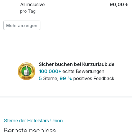
All inclusive
90,00 €
pro Tag
Mehr anzeigen
Fahrradverleih
20,00 €
pro Person
Frühstück
19,00 €
pro Person
Sicher buchen bei Kurzurlaub.de
100.000+
echte Bewertungen
5
Sterne,
99 %
positives Feedback
Kaffeezeit im Schloss
7,00 €
pro Person
Sterne der Hotelstars Union
Bernsteinschloss