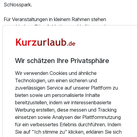
Schlosspark.
Ausstattung
Für Veranstaltungen in kleinem Rahmen stehen
verschiedene Räumlichkeiten zur Verfügung: das
Zusatznächte
Herrenzimmer mit Konferenztisch für bis zu 10 Personen,
das ehemalige Musikzimmer sowie die Orangerie mit Platz
für bis zu 45 Personen.
Für 4 Tage
279,00 €
p.P. ab
Wir schätzen Ihre Privatsphäre
Auch der hauseigene Spa-Bereich präsentiert sich fürstlich
fein und bietet direkten Zugang zum Schlosspark. Bio-
Wir verwenden Cookies und ähnliche
Sauna, Finnische Sauna, Dampfbad, Erlebnisdusche,
Technologien, um einen sicheren und
Massage- und Kosmetikangebote, Ruhezonen,
zuverlässigen Service auf unserer Plattform zu
Einzelzimmer Nebenhaus
Fitnessbereich und Yogaraum sorgen für vollkommene
bieten sowie um personalisierte Inhalte
1 Erwachsenen
Entspannung.
bereitzustellen, indem wir interessenbasierte
Werbung erstellen, diese messen und Tracking
Ausstattung
Freizeit in Wendorf und Umgebung
einsetzen sowie Analysen der Plattformnutzung
für ein verbessertes Erlebnis durchführen. Indem
Nur 8 Kilometer vom Schlosshotel entfernt liegt die
Zusatznächte
Sie auf "Ich stimme zu" klicken, erklären Sie sich
renommierte Golfanlage WINSTONgolf. Mit dem 18-