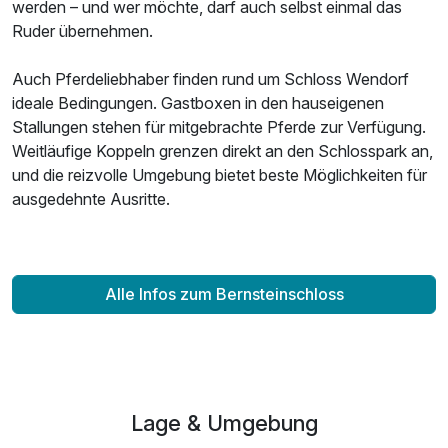
werden – und wer möchte, darf auch selbst einmal das
Ruder übernehmen.
Auch Pferdeliebhaber finden rund um Schloss Wendorf
Ausstattung
ideale Bedingungen. Gastboxen in den hauseigenen
Stallungen stehen für mitgebrachte Pferde zur Verfügung.
Weitläufige Koppeln grenzen direkt an den Schlosspark an,
Zusatznächte
und die reizvolle Umgebung bietet beste Möglichkeiten für
ausgedehnte Ausritte.
Für 4 Tage
299,00 €
p.P. ab
Alle Infos zum Bernsteinschloss
Lage & Umgebung