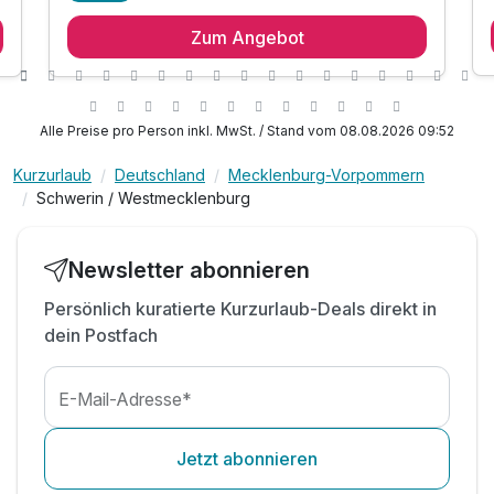
1 romantische Übernachtung
Zum Angebot
1 x reichhaltiges Frühstück
inkl. Eintritt in den Bernstein-Spa
mit Dampfbad, Finnischer Sauna, Bio- Sauna,
Erlebnisdusche & Outdoor Infinity Tauchbecken*
Alle Preise pro Person inkl. MwSt. / Stand vom 08.08.2026 09:52
inkl. Leihbademantel & Saunatuch
Kurzurlaub
Deutschland
Mecklenburg-Vorpommern
inkl. direktem Zugang zum Badesee
Schwerin / Westmecklenburg
inkl. Streichelzoo mit Hasen, Lamas, Pferde &
Esel
inkl. kostenfreier Nutzung W-Lan
Newsletter abonnieren
inkl. Parkplatz
Persönlich kuratierte Kurzurlaub-Deals direkt in
dein Postfach
E-Mail-Adresse*
Jetzt abonnieren