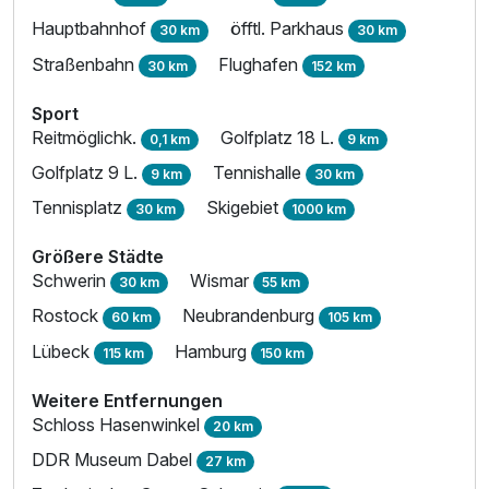
Hauptbahnhof
öfftl. Parkhaus
30 km
30 km
Straßenbahn
Flughafen
30 km
152 km
Sport
Reitmöglichk.
Golfplatz 18 L.
0,1 km
9 km
Golfplatz 9 L.
Tennishalle
9 km
30 km
Tennisplatz
Skigebiet
30 km
1000 km
Größere Städte
Schwerin
Wismar
30 km
55 km
Rostock
Neubrandenburg
60 km
105 km
Lübeck
Hamburg
115 km
150 km
Weitere Entfernungen
Schloss Hasenwinkel
20 km
DDR Museum Dabel
27 km