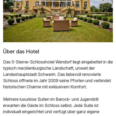
Über das Hotel
Das 5-Sterne-Schlosshotel Wendorf liegt eingebettet in die
typisch mecklenburgische Landschaft, unweit der
Landeshauptstadt Schwerin. Das liebevoll renovierte
Schloss öffnete im Jahr 2009 seine Pforten und verbindet
Ausstattung
historischen Charme mit exklusivem Komfort.
Zusatznächte
Mehrere luxuriöse Suiten im Barock- und Jugendstil
erwarten die Gäste im Schloss selbst. Jede Suite ist
individuell eingerichtet und verfügt über ganz eigene
Für 4 Tage
329,00 €
p.P. ab