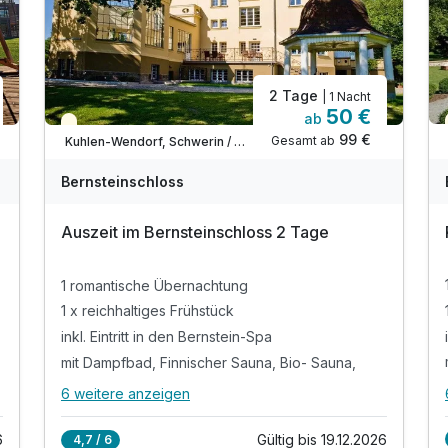
2 Tage
| 1 Nacht
50 €
ab
Teilweise ausgelastet
99 €
Gesamt ab
Kuhlen-Wendorf, Schwerin / Westmecklenburg
Bernsteinschloss
Auszeit im Bernsteinschloss 2 Tage
1 romantische Übernachtung
1 x reichhaltiges Frühstück
inkl. Eintritt in den Bernstein-Spa
mit Dampfbad, Finnischer Sauna, Bio- Sauna,
6 weitere anzeigen
Alle Inklusivleistungen
10 enthalten
6
Gültig bis 19.12.2026
4,7 / 6