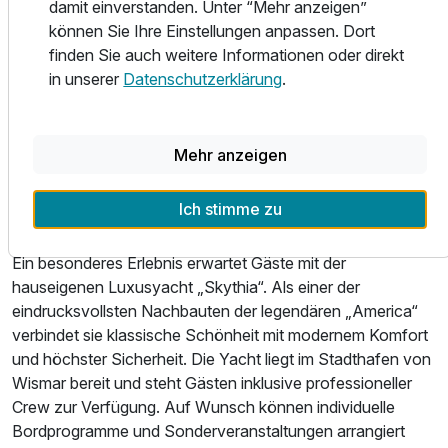
damit einverstanden. Unter “Mehr anzeigen”
Löcher-Meisterschaftsplatz WINSTONopen, dem
können Sie Ihre Einstellungen anpassen. Dort
Für 4 Tage
369,00 €
p.P. ab
spektakulären und prämierten Linkscourse WINSTONlinks
finden Sie auch weitere Informationen oder direkt
sowie der 9-Löcher-Anlage WINSTONkranich bietet sie
in unserer
Datenschutzerklärung
.
Golfern jeder Spielklasse die passende Herausforderung.
Das Team des Schlosshotels kümmert sich gerne um die
Reservierung Ihrer Abschlagszeiten sowie um die
Mehr anzeigen
Reinigung Ihrer Golfausrüstung. Ein kostenfreier Transfer
Suite/n
zum Golfplatz und zurück steht den Gästen ebenfalls zur
2 Erwachsene und 2 Kinder
Ich stimme zu
Verfügung.
Ein besonderes Erlebnis erwartet Gäste mit der
hauseigenen Luxusyacht „Skythia“. Als einer der
eindrucksvollsten Nachbauten der legendären „America“
verbindet sie klassische Schönheit mit modernem Komfort
und höchster Sicherheit. Die Yacht liegt im Stadthafen von
Wismar bereit und steht Gästen inklusive professioneller
Crew zur Verfügung. Auf Wunsch können individuelle
Bordprogramme und Sonderveranstaltungen arrangiert