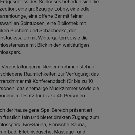
 Erdgeschoss des Schlosses befinden sich die
zeption, eine großzügige Lobby, eine edle
arrenlounge, eine offene Bar mit feiner
wahl an Spirituosen, eine Bibliothek mit
tiken Büchern und Schachecke, der
ühstückssalon mit Wintergarten sowie die
lossterrasse mit Blick in den weitläufigen
hlosspark.
r Veranstaltungen in kleinem Rahmen stehen
rschiedene Räumlichkeiten zur Verfügung: das
rrenzimmer mit Konferenztisch für bis zu 10
rsonen, das ehemalige Musikzimmer sowie die
ngerie mit Platz für bis zu 45 Personen.
ch der hauseigene Spa-Bereich präsentiert
h fürstlich fein und bietet direkten Zugang zum
hlosspark. Bio-Sauna, Finnische Sauna,
mpfbad, Erlebnisdusche, Massage- und