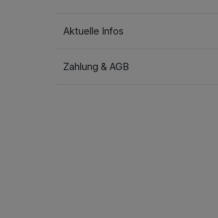
Aktuelle Infos
Zahlung & AGB
Ausstattung
Zusatznächte
Für 5 Tage
Chalet