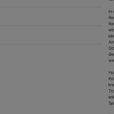
In
Re
Re
wir
ide
An
Sit
die
wei
Hoc
Kr
339,00 €
p.P. ab
kr
Tro
erl
Sp