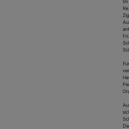
Im
Re
Zig
Aus
an
Fr
Sch
Sc
Fü
ve
He
Pe
Ora
Au
sic
Sc
Da