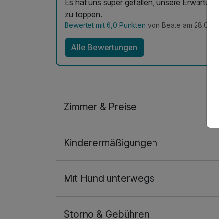
Es hat uns super gefallen, unsere Erwartung
zu toppen.
Bewertet mit 6,0 Punkten
von Beate am 28.01.2
Alle Bewertungen
Zimmer & Preise
2-Raum Appartement
Kinderermäßigungen
2 Erwachsene und 2 Kinder
Mit Hund unterwegs
Storno & Gebühren