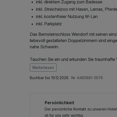
inkl. direktem Zugang zum Badesee
inkl. Streichelzoo mit Hasen, Lamas, Pferde
inkl. kostenfreier Nutzung W-Lan
inkl. Parkplatz
Das Bernsteinschloss Wendorf mit seinen einzi
liebevoll gestalteten Doppelzimmern sind einge
nahe Schwerin.
Tauchen Sie ein und erkunden Sie traumhafte
vierbeinigen Freunden.
Weiterlesen
Im Angebot enthalten
*nur im Sommer geöffnet
Saunabenutzung, Leihbademantel, Parkplatz,
Buchbar bis 19.12.2026.
Nr: A485881-3976
Internetnutzung, kostenfreier Kaffee/Tee im 
-Zimmerreinigung nicht während des
Aufenthaltes, nur am Abreisetag
Persönlichkeit
Der persönliche Kontakt zu unseren Hotel
ist für uns sehr wichtig.