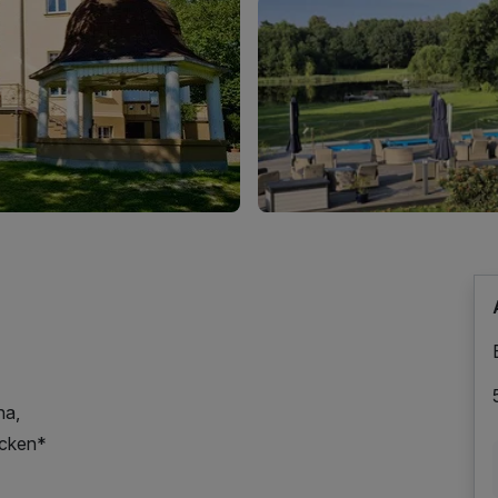
na,
ecken*