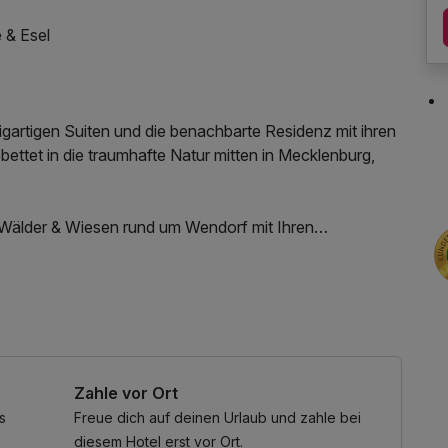
 & Esel
gartigen Suiten und die benachbarte Residenz mit ihren
bettet in die traumhafte Natur mitten in Mecklenburg,
 Wälder & Wiesen rund um Wendorf mit Ihren
 Nutzung des Wellnessbereichs, W-LAN Nutzung /
Zimmer
Zahle vor Ort
s
Freue dich auf deinen Urlaub und zahle bei
diesem Hotel erst vor Ort.