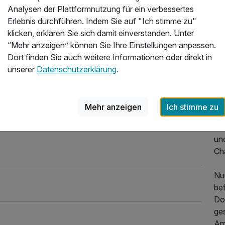
en wurden übertroffen. Preisleistungsverhältnis nicht
Da
Analysen der Plattformnutzung für ein verbessertes
ein
Erlebnis durchführen. Indem Sie auf "Ich stimme zu"
026
La
klicken, erklären Sie sich damit einverstanden. Unter
Sch
“Mehr anzeigen” können Sie Ihre Einstellungen anpassen.
öf
Dort finden Sie auch weitere Informationen oder direkt in
hi
unserer
Datenschutzerklärung
.
Me
Jug
Mehr anzeigen
Ich stimme zu
Jed
übe
un
Ch
Nu
bef
Do
ges
Am