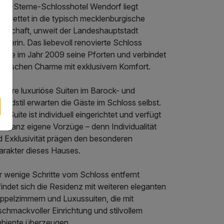
s 5-Sterne-Schlosshotel Wendorf liegt
gebettet in die typisch mecklenburgische
ndschaft, unweit der Landeshauptstadt
werin. Das liebevoll renovierte Schloss
fnete im Jahr 2009 seine Pforten und verbindet
storischen Charme mit exklusivem Komfort.
hrere luxuriöse Suiten im Barock- und
endstil erwarten die Gäste im Schloss selbst.
e Suite ist individuell eingerichtet und verfügt
r ganz eigene Vorzüge – denn Individualität
d Exklusivität prägen den besonderen
arakter dieses Hauses.
r wenige Schritte vom Schloss entfernt
indet sich die Residenz mit weiteren eleganten
ppelzimmern und Luxussuiten, die mit
chmackvoller Einrichtung und stilvollem
biente überzeugen.