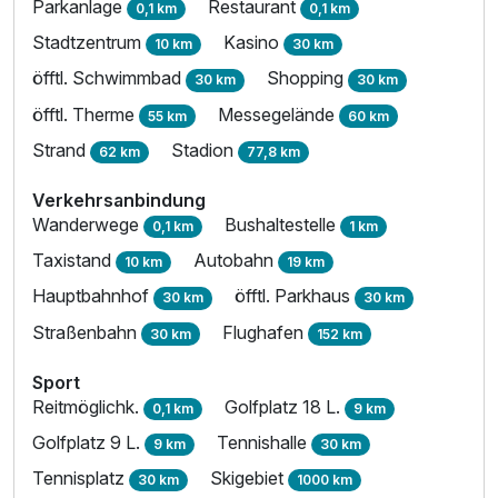
Parkanlage
Restaurant
0,1 km
0,1 km
Stadtzentrum
Kasino
10 km
30 km
öfftl. Schwimmbad
Shopping
30 km
30 km
öfftl. Therme
Messegelände
55 km
60 km
Strand
Stadion
62 km
77,8 km
Verkehrsanbindung
Wanderwege
Bushaltestelle
0,1 km
1 km
Taxistand
Autobahn
10 km
19 km
Hauptbahnhof
öfftl. Parkhaus
30 km
30 km
Straßenbahn
Flughafen
30 km
152 km
Sport
Reitmöglichk.
Golfplatz 18 L.
0,1 km
9 km
Golfplatz 9 L.
Tennishalle
9 km
30 km
Tennisplatz
Skigebiet
30 km
1000 km