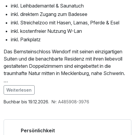
inkl. Leihbademantel & Saunatuch
inkl. direktem Zugang zum Badesee
inkl. Streichelzoo mit Hasen, Lamas, Pferde & Esel
inkl. kostenfreier Nutzung W-Lan
inkl. Parkplatz
Das Bernsteinschloss Wendorf mit seinen einzigartigen
Suiten und die benachbarte Residenz mit ihren liebevoll
gestalteten Doppelzimmern sind eingebettet in die
traumhafte Natur mitten in Mecklenburg, nahe Schwerin.
Tauchen Sie ein und erkunden Sie traumhafte Wälder &
Weiterlesen
Wiesen rund um Wendorf mit Ihren vierbeinigen Freunden.
Im Angebot enthalten
Saunabenutzung, Leihbademantel, Parkplatz, Nutzung des
Buchbar bis 19.12.2026.
Nr: A485908-3976
*nur im Sommer geöffnet
Wellnessbereichs, W-LAN Nutzung / Internetnutzung,
kostenfreier Kaffee/Tee im Zimmer
-Zimmerreinigung nicht während des
Persönlichkeit
Aufenthaltes, nur am Abreisetag