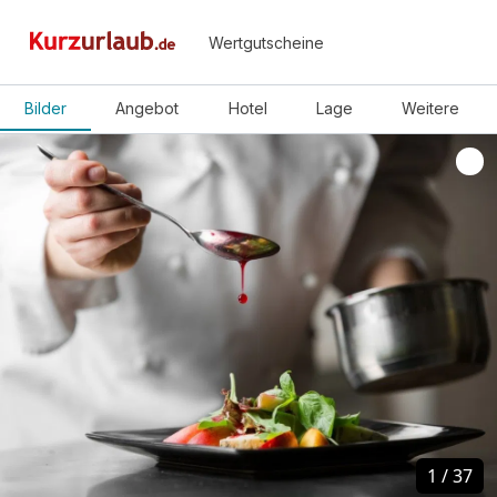
Wertgutscheine
Bilder
Angebot
Hotel
Lage
Weitere
1
1
/
/
37
37