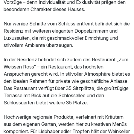
Vorzüge – denn Individualität und Exklusivität prägen den
besonderen Charakter dieses Hauses.
Nur wenige Schritte vom Schloss entfernt befindet sich die
Residenz mit weiteren eleganten Doppelzimmern und
Doppelzimmer Nebenhaus
Luxussuiten, die mit geschmackvoller Einrichtung und
2 Erwachsene und 1 Kind
stilvollem Ambiente überzeugen.
In der Residenz befindet sich zudem das Restaurant „Zum
Weissen Ross“ – ein Restaurant, das höchsten
Ansprüchen gerecht wird. In stilvoller Atmosphäre bietet es
den idealen Rahmen für private wie geschäftliche Anlässe.
Das Restaurant verfügt über 35 Sitzplätze; die großzügige
Terrasse mit Blick auf die Schlossallee und den
Schlossgarten bietet weitere 35 Plätze.
Hochwertige regionale Produkte, verfeinert mit Kräutern
aus dem eigenen Garten, werden hier zu kreativen Menüs
komponiert. Für Liebhaber edler Tropfen hält der Weinkeller