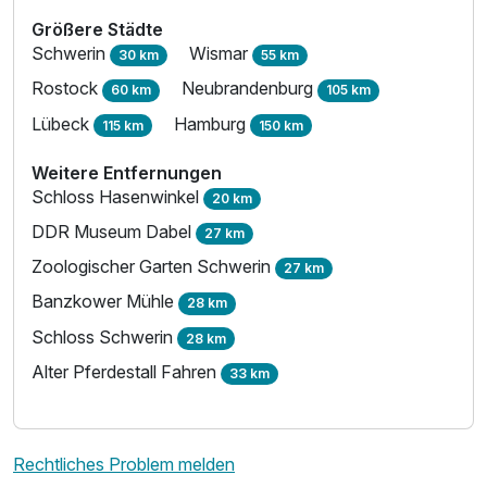
Größere Städte
Schwerin
Wismar
30 km
55 km
Rostock
Neubrandenburg
60 km
105 km
Lübeck
Hamburg
115 km
150 km
Weitere Entfernungen
Schloss Hasenwinkel
20 km
DDR Museum Dabel
27 km
Zoologischer Garten Schwerin
27 km
Banzkower Mühle
28 km
Schloss Schwerin
28 km
Alter Pferdestall Fahren
33 km
Rechtliches Problem melden