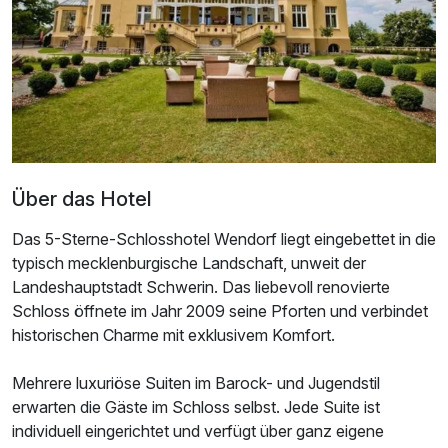
Über das Hotel
Das 5-Sterne-Schlosshotel Wendorf liegt eingebettet in die
typisch mecklenburgische Landschaft, unweit der
Landeshauptstadt Schwerin. Das liebevoll renovierte
Schloss öffnete im Jahr 2009 seine Pforten und verbindet
Ausstattung
historischen Charme mit exklusivem Komfort.
Zusatznächte
Mehrere luxuriöse Suiten im Barock- und Jugendstil
erwarten die Gäste im Schloss selbst. Jede Suite ist
individuell eingerichtet und verfügt über ganz eigene
Für 7 Tage
729,00 €
p.P. ab