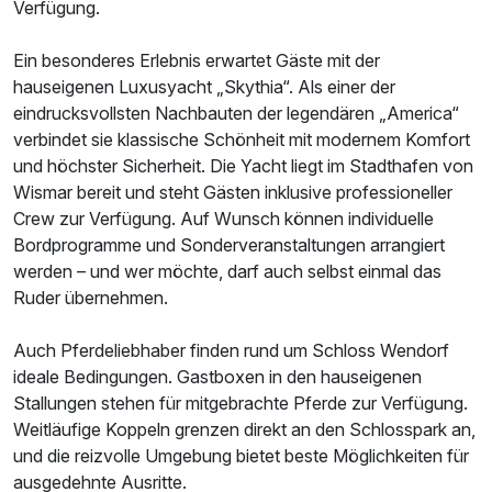
Verfügung.
Ein besonderes Erlebnis erwartet Gäste mit der
hauseigenen Luxusyacht „Skythia“. Als einer der
Ausstattung
eindrucksvollsten Nachbauten der legendären „America“
verbindet sie klassische Schönheit mit modernem Komfort
und höchster Sicherheit. Die Yacht liegt im Stadthafen von
Zusatznächte
Wismar bereit und steht Gästen inklusive professioneller
Crew zur Verfügung. Auf Wunsch können individuelle
Für 7 Tage
709,00 €
p.P. ab
Bordprogramme und Sonderveranstaltungen arrangiert
werden – und wer möchte, darf auch selbst einmal das
Ruder übernehmen.
Auch Pferdeliebhaber finden rund um Schloss Wendorf
ideale Bedingungen. Gastboxen in den hauseigenen
Stallungen stehen für mitgebrachte Pferde zur Verfügung.
Weitläufige Koppeln grenzen direkt an den Schlosspark an,
und die reizvolle Umgebung bietet beste Möglichkeiten für
ausgedehnte Ausritte.