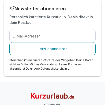
Esel
inkl. kostenfreier Nutzung W-Lan
Newsletter abonnieren
inkl. Parkplatz
Persönlich kuratierte Kurzurlaub-Deals direkt in
dein Postfach
E-Mail-Adresse*
Jetzt abonnieren
Sternchen (*) markieren Pflichtfelder. Wir geben Deine Daten
nicht an Dritte. Mit der Verwendung dieses Formulars
akzeptierst Du unsere
Datenschutzrichtlinie
.