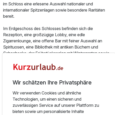
im Schloss eine erlesene Auswahl nationaler und
internationaler Spitzenlagen sowie besondere Raritäten
Ausstattung
bereit.
Zusatznächte
Im Erdgeschoss des Schlosses befinden sich die
Rezeption, eine großzügige Lobby, eine edle
Zigarrenlounge, eine offene Bar mit feiner Auswahl an
Für 7 Tage
469,00 €
p.P. ab
Spirituosen, eine Bibliothek mit antiken Büchern und
Schachecke, der Frühstückssalon mit Wintergarten sowie
die Schlossterrasse mit Blick in den weitläufigen
Schlosspark.
Einzelzimmer Nebenhaus
Für Veranstaltungen in kleinem Rahmen stehen
Wir schätzen Ihre Privatsphäre
1 Erwachsenen
verschiedene Räumlichkeiten zur Verfügung: das
Herrenzimmer mit Konferenztisch für bis zu 10 Personen,
Wir verwenden Cookies und ähnliche
Ausstattung
das ehemalige Musikzimmer sowie die Orangerie mit Platz
Technologien, um einen sicheren und
für bis zu 45 Personen.
zuverlässigen Service auf unserer Plattform zu
Zusatznächte
bieten sowie um personalisierte Inhalte
Auch der hauseigene Spa-Bereich präsentiert sich fürstlich