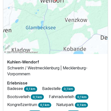
Kuhlen-Wendorf
Schwerin / Westmecklenburg | Mecklenburg-
Vorpommern
Erlebnisse
Badesee
Badestelle
0,1 km
0,1 km
Bootsverleih
Fahrradverleih
0,1 km
0,1 km
Kongreßzentrum
Naturpark
0,1 km
0,1 km