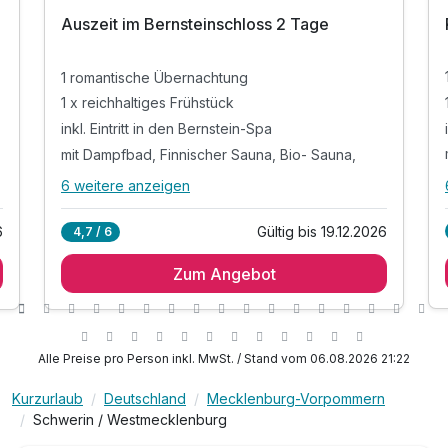
Auszeit im Bernsteinschloss 2 Tage
1 romantische Übernachtung
1 x reichhaltiges Frühstück
inkl. Eintritt in den Bernstein-Spa
mit Dampfbad, Finnischer Sauna, Bio- Sauna,
6 weitere anzeigen
Alle Inklusivleistungen
10 enthalten
6
Gültig bis 19.12.2026
4,7 / 6
1 romantische Übernachtung
Zum Angebot
1 x reichhaltiges Frühstück
inkl. Eintritt in den Bernstein-Spa
mit Dampfbad, Finnischer Sauna, Bio- Sauna,
Erlebnisdusche & Outdoor Infinity Tauchbecken*
Alle Preise pro Person inkl. MwSt. / Stand vom 06.08.2026 21:22
inkl. Leihbademantel & Saunatuch
Kurzurlaub
Deutschland
Mecklenburg-Vorpommern
inkl. direktem Zugang zum Badesee
Schwerin / Westmecklenburg
inkl. Streichelzoo mit Hasen, Lamas, Pferde &