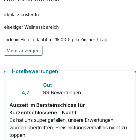
Parkplatz kostenfrei
Vielseitiger Wellnessbereich
Hunde im Hotel erlaubt für 15,00 € pro Zimmer / Tag
Mehr anzeigen
Auch vegetarische Speisen
Fahrradverleih
Hotelbewertungen
Fitnessgeräte stehen bereit
Gut
Kostenloses W-LAN
4,7
99 Bewertungen
Zimmerservice verfügbar
Auszeit im Bersteinschloss für
Kurzentschlossene 1 Nacht
Mit Hotelbar
Es hat uns super gefallen, unsere Erwartungen
wurden übertroffen. Preisleistungsverhältnis nicht zu
toppen.