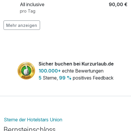
All inclusive
90,00 €
pro Tag
Mehr anzeigen
Fahrradverleih
20,00 €
pro Person
Frühstück
19,00 €
pro Person
Sicher buchen bei Kurzurlaub.de
100.000+
echte Bewertungen
5
Sterne,
99 %
positives Feedback
Kaffeezeit im Schloss
7,00 €
pro Person
Sterne der Hotelstars Union
Bernsteinschloss