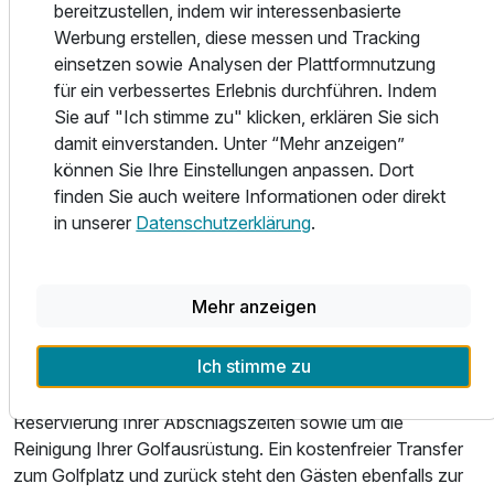
bereitzustellen, indem wir interessenbasierte
fein und bietet direkten Zugang zum Schlosspark. Bio-
Werbung erstellen, diese messen und Tracking
Für 7 Tage
748,00 €
p.P. ab
Sauna, Finnische Sauna, Dampfbad, Erlebnisdusche,
einsetzen sowie Analysen der Plattformnutzung
Massage- und Kosmetikangebote, Ruhezonen,
für ein verbessertes Erlebnis durchführen. Indem
Fitnessbereich und Yogaraum sorgen für vollkommene
Sie auf "Ich stimme zu" klicken, erklären Sie sich
Entspannung.
damit einverstanden. Unter “Mehr anzeigen”
können Sie Ihre Einstellungen anpassen. Dort
Freizeit in Wendorf und Umgebung
Suite/n
finden Sie auch weitere Informationen oder direkt
2 Erwachsene und 2 Kinder
in unserer
Datenschutzerklärung
.
Nur 8 Kilometer vom Schlosshotel entfernt liegt die
renommierte Golfanlage WINSTONgolf. Mit dem 18-
Löcher-Meisterschaftsplatz WINSTONopen, dem
Mehr anzeigen
spektakulären und prämierten Linkscourse WINSTONlinks
sowie der 9-Löcher-Anlage WINSTONkranich bietet sie
Ich stimme zu
Golfern jeder Spielklasse die passende Herausforderung.
Das Team des Schlosshotels kümmert sich gerne um die
Reservierung Ihrer Abschlagszeiten sowie um die
Reinigung Ihrer Golfausrüstung. Ein kostenfreier Transfer
zum Golfplatz und zurück steht den Gästen ebenfalls zur