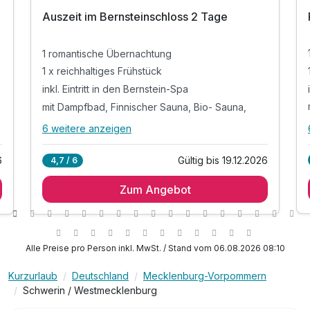
Auszeit im Bernsteinschloss 2 Tage
1 romantische Übernachtung
1 x reichhaltiges Frühstück
inkl. Eintritt in den Bernstein-Spa
mit Dampfbad, Finnischer Sauna, Bio- Sauna,
6 weitere anzeigen
Alle Inklusivleistungen
10 enthalten
6
Gültig bis 19.12.2026
4,7 / 6
1 romantische Übernachtung
Zum Angebot
1 x reichhaltiges Frühstück
inkl. Eintritt in den Bernstein-Spa
mit Dampfbad, Finnischer Sauna, Bio- Sauna,
Erlebnisdusche & Outdoor Infinity Tauchbecken*
Alle Preise pro Person inkl. MwSt. / Stand vom 06.08.2026 08:10
inkl. Leihbademantel & Saunatuch
Kurzurlaub
Deutschland
Mecklenburg-Vorpommern
inkl. direktem Zugang zum Badesee
Schwerin / Westmecklenburg
inkl. Streichelzoo mit Hasen, Lamas, Pferde &