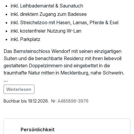
inkl. Leihbademantel & Saunatuch
inkl. direktem Zugang zum Badesee
inkl. Streichelzoo mit Hasen, Lamas, Pferde & Esel
inkl. kostenfreier Nutzung W-Lan
inkl. Parkplatz
Das Bernsteinschloss Wendorf mit seinen einzigartigen
Suiten und die benachbarte Residenz mit ihren liebevoll
gestalteten Doppelzimmern sind eingebettet in die
traumhafte Natur mitten in Mecklenburg, nahe Schwerin.
Tauchen Sie ein und erkunden Sie traumhafte Wälder &
Weiterlesen
Wiesen rund um Wendorf mit Ihren vierbeinigen Freunden.
Im Angebot enthalten
Saunabenutzung, Leihbademantel, Parkplatz, Nutzung des
Buchbar bis 19.12.2026.
Nr: A485896-3976
*nur im Sommer geöffnet
Wellnessbereichs, W-LAN Nutzung / Internetnutzung,
kostenfreier Kaffee/Tee im Zimmer
-Zimmerreinigung nicht während des
Persönlichkeit
Aufenthaltes, nur am Abreisetag