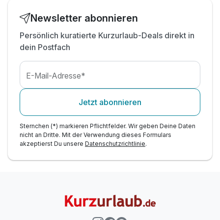
Esel
inkl. kostenfreier Nutzung W-Lan
Newsletter abonnieren
inkl. Parkplatz
Persönlich kuratierte Kurzurlaub-Deals direkt in
dein Postfach
E-Mail-Adresse*
Jetzt abonnieren
Sternchen (*) markieren Pflichtfelder. Wir geben Deine Daten
nicht an Dritte. Mit der Verwendung dieses Formulars
akzeptierst Du unsere
Datenschutzrichtlinie
.