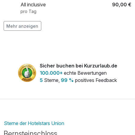
All inclusive
90,00 €
pro Tag
Mehr anzeigen
Fahrradverleih
20,00 €
pro Person
Frühstück
19,00 €
pro Person
Sicher buchen bei Kurzurlaub.de
100.000+
echte Bewertungen
5
Sterne,
99 %
positives Feedback
Kaffeezeit im Schloss
7,00 €
pro Person
Sterne der Hotelstars Union
Bernsteinschloss