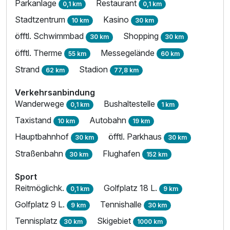
Parkanlage
Restaurant
0,1 km
0,1 km
Stadtzentrum
Kasino
10 km
30 km
öfftl. Schwimmbad
Shopping
30 km
30 km
öfftl. Therme
Messegelände
55 km
60 km
Strand
Stadion
62 km
77,8 km
Verkehrsanbindung
Wanderwege
Bushaltestelle
0,1 km
1 km
Taxistand
Autobahn
10 km
19 km
Hauptbahnhof
öfftl. Parkhaus
30 km
30 km
Straßenbahn
Flughafen
30 km
152 km
Sport
Reitmöglichk.
Golfplatz 18 L.
0,1 km
9 km
Golfplatz 9 L.
Tennishalle
9 km
30 km
Tennisplatz
Skigebiet
30 km
1000 km