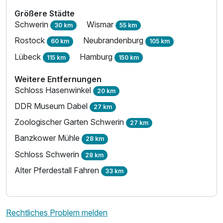
Größere Städte
Schwerin
Wismar
30 km
55 km
Rostock
Neubrandenburg
60 km
105 km
Lübeck
Hamburg
115 km
150 km
Weitere Entfernungen
Schloss Hasenwinkel
20 km
DDR Museum Dabel
27 km
Zoologischer Garten Schwerin
27 km
Banzkower Mühle
28 km
Schloss Schwerin
28 km
Alter Pferdestall Fahren
33 km
Rechtliches Problem melden