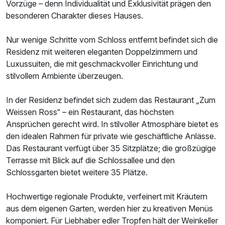
Vorzüge – denn Individualität und Exklusivität prägen den
besonderen Charakter dieses Hauses.
Nur wenige Schritte vom Schloss entfernt befindet sich die
Residenz mit weiteren eleganten Doppelzimmern und
Einzelzimmer Nebenhaus
Luxussuiten, die mit geschmackvoller Einrichtung und
1 Erwachsenen
stilvollem Ambiente überzeugen.
In der Residenz befindet sich zudem das Restaurant „Zum
Ausstattung
Weissen Ross“ – ein Restaurant, das höchsten
Ansprüchen gerecht wird. In stilvoller Atmosphäre bietet es
Zusatznächte
den idealen Rahmen für private wie geschäftliche Anlässe.
Das Restaurant verfügt über 35 Sitzplätze; die großzügige
Für 3 Tage
289,00 €
Terrasse mit Blick auf die Schlossallee und den
p.P. ab
Schlossgarten bietet weitere 35 Plätze.
Hochwertige regionale Produkte, verfeinert mit Kräutern
aus dem eigenen Garten, werden hier zu kreativen Menüs
komponiert. Für Liebhaber edler Tropfen hält der Weinkeller
Suite/n