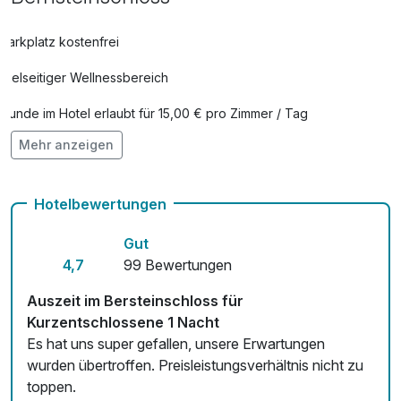
Parkplatz kostenfrei
Vielseitiger Wellnessbereich
Hunde im Hotel erlaubt für 15,00 € pro Zimmer / Tag
Mehr anzeigen
Auch vegetarische Speisen
Fahrradverleih
Hotelbewertungen
Fitnessgeräte stehen bereit
Gut
Kostenloses W-LAN
4,7
99 Bewertungen
Zimmerservice verfügbar
Auszeit im Bersteinschloss für
Kurzentschlossene 1 Nacht
Mit Hotelbar
Es hat uns super gefallen, unsere Erwartungen
wurden übertroffen. Preisleistungsverhältnis nicht zu
toppen.