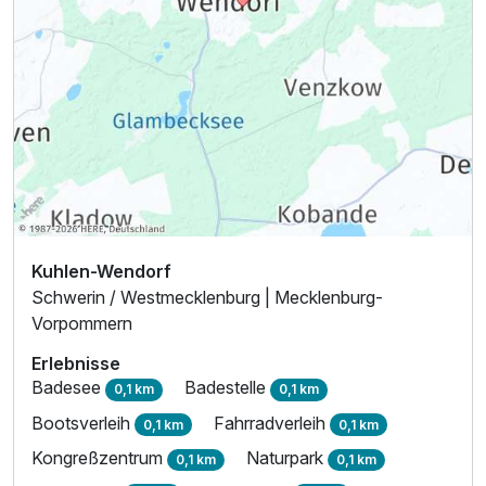
Kuhlen-Wendorf
Schwerin / Westmecklenburg | Mecklenburg-
Vorpommern
Erlebnisse
Badesee
Badestelle
0,1 km
0,1 km
Bootsverleih
Fahrradverleih
0,1 km
0,1 km
Kongreßzentrum
Naturpark
0,1 km
0,1 km