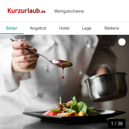
Wertgutscheine
Bilder
Angebot
Hotel
Lage
Weitere
1
1
/
/
38
38