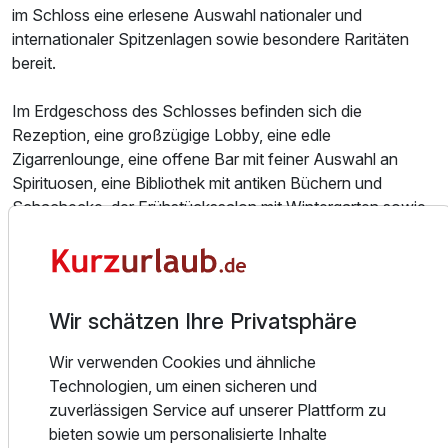
im Schloss eine erlesene Auswahl nationaler und
2 Erwachsene und 2 Kinder
internationaler Spitzenlagen sowie besondere Raritäten
bereit.
Im Erdgeschoss des Schlosses befinden sich die
Rezeption, eine großzügige Lobby, eine edle
Zigarrenlounge, eine offene Bar mit feiner Auswahl an
Spirituosen, eine Bibliothek mit antiken Büchern und
Schachecke, der Frühstückssalon mit Wintergarten sowie
die Schlossterrasse mit Blick in den weitläufigen
Schlosspark.
Für Veranstaltungen in kleinem Rahmen stehen
Wir schätzen Ihre Privatsphäre
verschiedene Räumlichkeiten zur Verfügung: das
Herrenzimmer mit Konferenztisch für bis zu 10 Personen,
Wir verwenden Cookies und ähnliche
Ausstattung
das ehemalige Musikzimmer sowie die Orangerie mit Platz
Technologien, um einen sicheren und
für bis zu 45 Personen.
zuverlässigen Service auf unserer Plattform zu
Zusatznächte
bieten sowie um personalisierte Inhalte
Auch der hauseigene Spa-Bereich präsentiert sich fürstlich