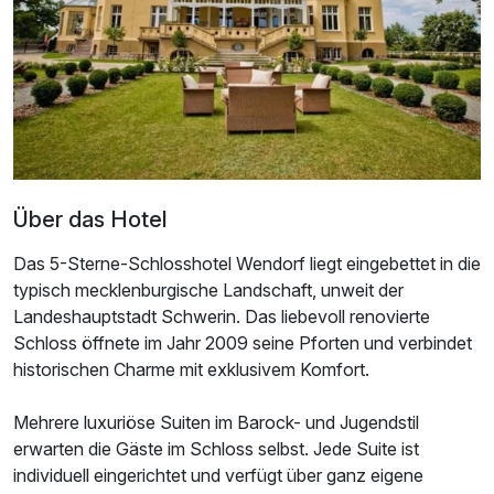
Über das Hotel
Das 5-Sterne-Schlosshotel Wendorf liegt eingebettet in die
typisch mecklenburgische Landschaft, unweit der
Landeshauptstadt Schwerin. Das liebevoll renovierte
Schloss öffnete im Jahr 2009 seine Pforten und verbindet
Ausstattung
historischen Charme mit exklusivem Komfort.
Zusatznächte
Mehrere luxuriöse Suiten im Barock- und Jugendstil
erwarten die Gäste im Schloss selbst. Jede Suite ist
individuell eingerichtet und verfügt über ganz eigene
Für 3 Tage
219,00 €
p.P. ab