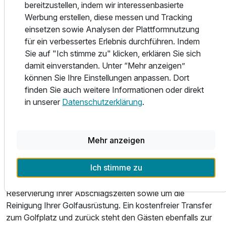
bereitzustellen, indem wir interessenbasierte
fein und bietet direkten Zugang zum Schlosspark. Bio-
Werbung erstellen, diese messen und Tracking
Für 3 Tage
279,00 €
p.P. ab
Sauna, Finnische Sauna, Dampfbad, Erlebnisdusche,
einsetzen sowie Analysen der Plattformnutzung
Massage- und Kosmetikangebote, Ruhezonen,
für ein verbessertes Erlebnis durchführen. Indem
Fitnessbereich und Yogaraum sorgen für vollkommene
Sie auf "Ich stimme zu" klicken, erklären Sie sich
Entspannung.
damit einverstanden. Unter “Mehr anzeigen”
können Sie Ihre Einstellungen anpassen. Dort
Freizeit in Wendorf und Umgebung
finden Sie auch weitere Informationen oder direkt
in unserer
Datenschutzerklärung
.
Nur 8 Kilometer vom Schlosshotel entfernt liegt die
renommierte Golfanlage WINSTONgolf. Mit dem 18-
Löcher-Meisterschaftsplatz WINSTONopen, dem
Mehr anzeigen
spektakulären und prämierten Linkscourse WINSTONlinks
sowie der 9-Löcher-Anlage WINSTONkranich bietet sie
Ich stimme zu
Golfern jeder Spielklasse die passende Herausforderung.
Das Team des Schlosshotels kümmert sich gerne um die
Reservierung Ihrer Abschlagszeiten sowie um die
Reinigung Ihrer Golfausrüstung. Ein kostenfreier Transfer
zum Golfplatz und zurück steht den Gästen ebenfalls zur