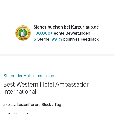
Flasche Weisswein
18,00 €
pro Stück
Leihbademantel
5,00 €
Sicher buchen bei Kurzurlaub.de
pro Stück
100.000+
echte Bewertungen
5
Sterne,
99 %
positives Feedback
Lunchpaket
12,00 €
pro Stück
Sterne der Hotelstars Union
Best Western Hotel Ambassador
International
Parkplatz kostenfrei pro Stück / Tag