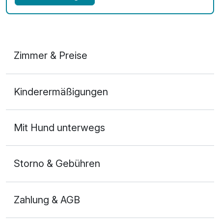
Zimmer & Preise
Doppelzimmer Basis
Kinderermäßigungen
2 Erwachsene und 1 Kind
Mit Hund unterwegs
Storno & Gebühren
Zahlung & AGB