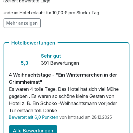
Exzellent bewertete Lage
Hunde im Hotel erlaubt für 10,00 € pro Stück / Tag
Mehr anzeigen
Auch vegetarische Speisen
Kostenloses W-LAN
Hotelbewertungen
Zimmerservice verfügbar
Sehr gut
Mit Hotelbar
5,3
391 Bewertungen
4 Weihnachtstage - "Ein Wintermärchen in der
Grimmheimat"
Es waren 4 tolle Tage. Das Hotel hat sich viel Mühe
gegeben . Es waren so schöne kleine Gesten von
Hotel z. B. Ein Schoko -Weihnachtsmann vor jeder
Tür einfach toll. Danke
Bewertet mit 6,0 Punkten
von Irmtraud am 28.12.2025
Alle Bewertungen