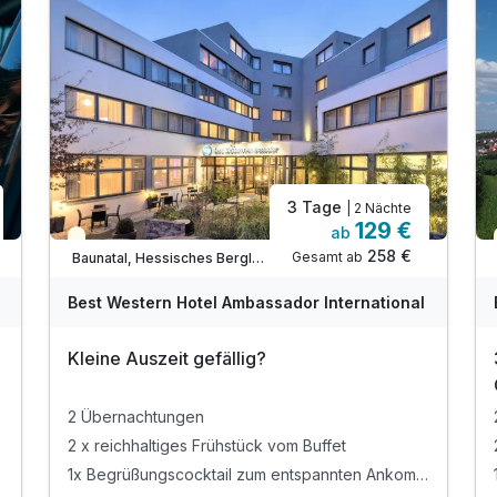
3 Tage
| 2 Nächte
129 €
ab
Teilweise ausgelastet
258 €
Gesamt ab
Baunatal, Hessisches Bergland
Best Western Hotel Ambassador International
Kleine Auszeit gefällig?
3
2 Übernachtungen
2 x reichhaltiges Frühstück vom Buffet
1x Begrüßungscocktail zum entspannten Ankommen