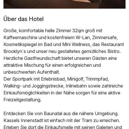
Über das Hotel
Große, komfortable helle Zimmer 32qm groß mit
Kaffeemaschine und kostenfreiem W-Lan, Zimmersafe,
Kosmetikspiegel im Bad und Mini Wellness, das Restaurant
Brooklyn´s und unser neu gestaltetes gemütliches Bistro.
Herzliche Gastfreundschaft bietet unseren Gästen eine
attraktive Mischung für einen erfolgreichen und
unbeschwerten Aufenthalt.
Ausstattung
Der Sportpark mit Erlebnisbad, Minigolf, Trimmpfad,
Walking- und Joggingstrecke, Inlinebahn sowie zahlreiche
Für 3 Tage
178,00 €
Einkaufsmöglichkeiten in der Nähe sorgen für eine aktive
p.P. ab
Freizeitgestaltung.
Entdecken Sie von Baunatal aus die nähere Umgebung.
Kassels Innenstadt ist einfach mit der Tram zu erreichen.
Erleben Sie dort die Einkaufsmeile mit seinen Galerien und