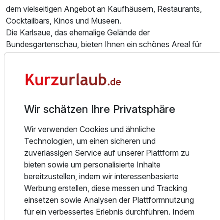
Einzelzimmer Basis
dem vielseitigen Angebot an Kaufhäusern, Restaurants,
1 Erwachsenen und 1 Kind
Cocktailbars, Kinos und Museen.
Die Karlsaue, das ehemalige Gelände der
Bundesgartenschau, bieten Ihnen ein schönes Areal für
einen ausgiebigen Spaziergang.
Tipp für Wanderer: Erleben Sie den größten
zusammenhängenden Bergpark Europas mit dem Schloß
Wilhelmshöhe, welches die permanente Ausstellung "Alter
Wir schätzen Ihre Privatsphäre
Meister" beherbergt. Betrachten Sie den Herkules, das
Wahrzeichen Kassels vom Park oder fahren Sie direkt zu
Wir verwenden Cookies und ähnliche
diesem Monument und genießen Sie die Aussicht auf
Technologien, um einen sicheren und
Kassel und die Löwenburg beim Durchlaufen des Bergpark.
zuverlässigen Service auf unserer Plattform zu
bieten sowie um personalisierte Inhalte
Tipp für Radler: Im näheren Umfeld befinden sich die
Ausstattung
bereitzustellen, indem wir interessenbasierte
nordhessischen Fachwerkstädte. Diese sind z.B. Fritzlar
Werbung erstellen, diese messen und Tracking
und Melsungen in Nordhessen oder
einsetzen sowie Analysen der Plattformnutzung
Zusatznächte
Hann.-Münden im nahe gelegenen Niedersachsen. Zu
für ein verbessertes Erlebnis durchführen. Indem