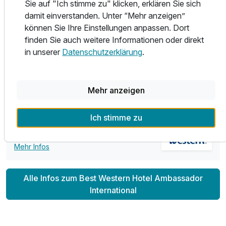
erreichen über die Radwege Fulda und Eder die in der Nähe
Sie auf "Ich stimme zu" klicken, erklären Sie sich
Für 3 Tage
des Hotels sind. Rückfahrt von Melsungen oder Hann.
199,00 €
p.P. ab
damit einverstanden. Unter “Mehr anzeigen”
Münden ist auch mit der Bahn möglich.
können Sie Ihre Einstellungen anpassen. Dort
finden Sie auch weitere Informationen oder direkt
Herzlich Willkommen im Best Western Hotel Ambassador
in unserer
Datenschutzerklärung
.
International!
Einzelzimmer Komfort
Mehr anzeigen
1 Erwachsenen und 1 Kind
Teil der Kette
Ich stimme zu
Best Western Hotels
Mehr Infos
Alle Infos zum Best Western Hotel Ambassador
International