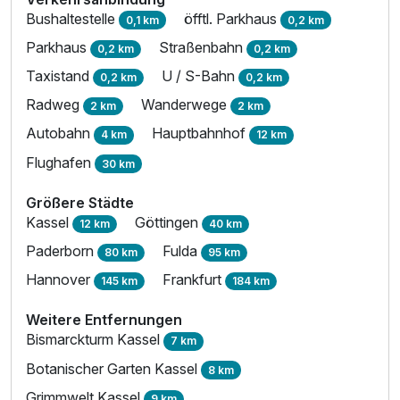
Bushaltestelle
öfftl. Parkhaus
2 Erwachsene
0,1 km
0,2 km
Parkhaus
Straßenbahn
0,2 km
0,2 km
Taxistand
U / S-Bahn
0,2 km
0,2 km
Radweg
Wanderwege
2 km
2 km
Autobahn
Hauptbahnhof
4 km
12 km
Flughafen
30 km
Größere Städte
Kassel
Göttingen
12 km
40 km
Paderborn
Fulda
80 km
95 km
Hannover
Frankfurt
145 km
184 km
Weitere Entfernungen
Ausstattung
Bismarckturm Kassel
7 km
Botanischer Garten Kassel
8 km
Für 3 Tage
218,00 €
p.P. ab
Grimmwelt Kassel
9 km