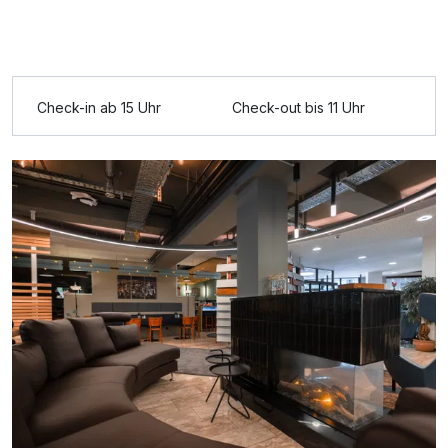
Ausstattung
Check-in ab 15 Uhr
Check-out bis 11 Uhr
Zusatznächte
Für 3 Tage
163,00 €
p.P. ab
Doppelzimmer Komfort
2 Erwachsene und 1 Kind