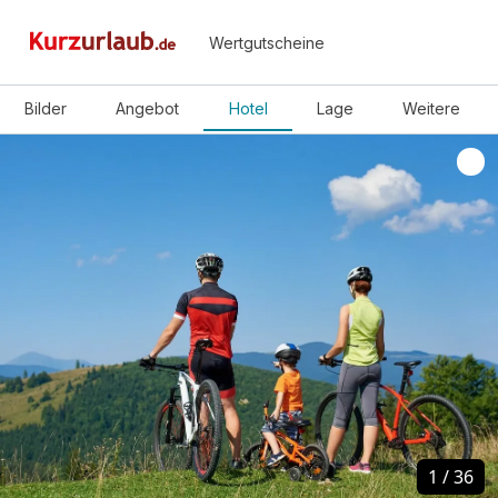
Wertgutscheine
Bilder
Angebot
Hotel
Lage
Weitere
1
1
/
/
36
36