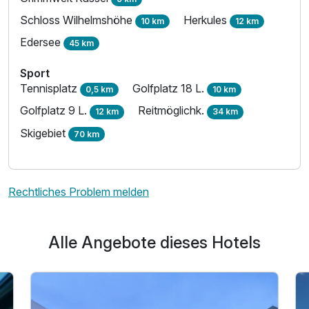
Schloss Wilhelmshöhe
Herkules
10 km
12 km
Edersee
45 km
Sport
Tennisplatz
Golfplatz 18 L.
0,5 km
10 km
Golfplatz 9 L.
Reitmöglichk.
12 km
34 km
Skigebiet
70 km
Rechtliches Problem melden
Alle Angebote dieses Hotels