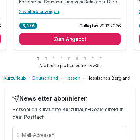
Kostenfreie Saunanutzung zum Relaxen u. Durchatmen
2 weitere anzeigen
Alle Inklusivleistungen
6 enthalten
6
Gültig bis 20.12.2026
5,3 / 6
2 Übernachtungen
Zum Angebot
2 x reichhaltiges Frühstück vom Buffet
1x Begrüßungscocktail zum entspannten
Ankommen
Kostenfreie Saunanutzung zum Relaxen u.
Alle Preise pro Person inkl. MwSt.
Durchatmen
MeineCard Plus für Ausflugsmöglichkeiten
Kurzurlaub
Deutschland
Hessen
Hessisches Bergland
Nutzung der öffentl. Verkehrsmittel
Newsletter abonnieren
Persönlich kuratierte Kurzurlaub-Deals direkt in
dein Postfach
E-Mail-Adresse*