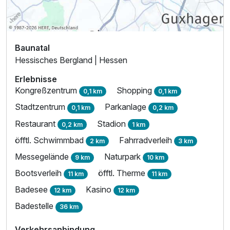
Baunatal
Hessisches Bergland | Hessen
Erlebnisse
Kongreßzentrum
Shopping
0,1 km
0,1 km
Ausstattung
Stadtzentrum
Parkanlage
0,1 km
0,2 km
Restaurant
Stadion
0,2 km
1 km
Zusatznächte
öfftl. Schwimmbad
Fahrradverleih
2 km
3 km
Messegelände
Naturpark
9 km
10 km
Für 3 Tage
193,00 €
p.P. ab
Bootsverleih
öfftl. Therme
11 km
11 km
Badesee
Kasino
12 km
12 km
Badestelle
36 km
Suite/n
Verkehrsanbindung